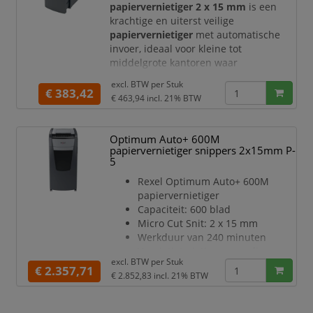
maximaal 750 A4 vel
papiervernietiger 2 x 15 mm
is een
krachtige en uiterst veilige
papiervernietiger
met automatische
invoer, ideaal voor kleine tot
middelgrote kantoren waar
vertrouwelijke documenten dagelijks
excl. BTW per
Stuk
verwerkt worden. Met deze shredder
€ 383,42
€ 463,94
incl. 21% BTW
vernietigt u documenten snel, efficiënt
en volledig handsfree.
Optimum Auto+ 600M
Deze papiervernietiger maakt gebruik
papiervernietiger snippers 2x15mm P-
van een
micro-cut snijtechniek (2 x 15
5
mm)
en beschikt over een
veiligheidsniveau DIN P-5
Rexel Optimum Auto+ 600M
. H
papiervernietiger
Capaciteit: 600 blad
Micro Cut Snit: 2 x 15 mm
Werkduur van 240 minuten
Vernietigt nietjes paperclips en
excl. BTW per
Stuk
kredietkaarten
€ 2.357,71
€ 2.852,83
incl. 21% BTW
Beveiliging tegen vastlopen
PIN slot
Veiligheidsniveau: P-5