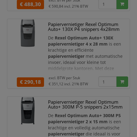
excl. BTW per
Stuk
vernietigt u grote hoeveelheden
€ 488,30
€ 590,84
incl. 21% BTW
documenten snel, veilig en volledig
handsfree.
Papiervernietiger Rexel Optimum
Deze papiervernietiger werkt met een
Auto+ 130X P4 snippers 4x28mm
micro-cut snijtechniek (2 x 15 mm)
en
beschikt over een
veiligheidsniveau
De
Rexel Optimum Auto+ 130X
DIN P-5
, wat zorgt voor e
papiervernietiger 4 x 28 mm
is een
krachtige en efficiënte
papiervernietiger
met automatische
invoer, ideaal voor kleine tot
middelgrote kantoren. Met deze
shredder vernietigt u vertrouwelijke
excl. BTW per
Stuk
documenten snel, veilig en volledig
€ 290,18
€ 351,12
incl. 21% BTW
handsfree.
Deze papiervernietiger maakt gebruik
Papiervernietiger Rexel Optimum
van een
cross-cut snijtechniek (4 x 28
Auto+ 300M P-5 snippers 2x15mm
mm)
en beschikt over een
veiligheidsniveau DIN P-4
, wat zorgt
De
Rexel Optimum Auto+ 300M P5
voor een betrouwbare bescherming
papiervernietiger 2 x 15 mm
is een
van gevo
krachtige en volledig automatische
papiervernietiger
die ideaal is voor