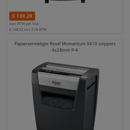
€ 139,28
excl. BTW per
Stuk
€ 168,53
incl. 21% BTW
Papiervernietiger Rexel Momentum X410 snippers
4x28mm P-4