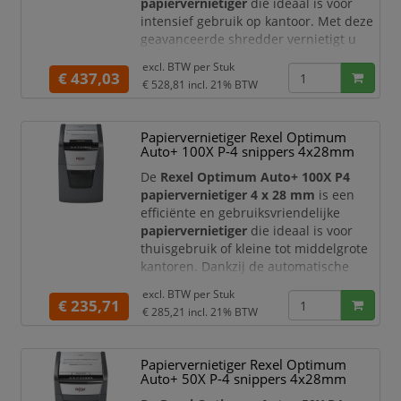
papiervernietiger
die ideaal is voor
intensief gebruik op kantoor. Met deze
geavanceerde shredder vernietigt u
grote hoeveelheden documenten snel,
excl. BTW per
Stuk
veilig en zonder handmatige
€ 437,03
€ 528,81
incl. 21% BTW
inspanning.
Deze papiervernietiger werkt met een
Papiervernietiger Rexel Optimum
cross-cut snijtechniek (4 x 26 mm)
en
Auto+ 100X P-4 snippers 4x28mm
heeft een
veiligheidsniveau DIN P-4
,
wat zorgt voor een uitstekende
De
Rexel Optimum Auto+ 100X P4
bescherming van
papiervernietiger 4 x 28 mm
is een
efficiënte en gebruiksvriendelijke
papiervernietiger
die ideaal is voor
thuisgebruik of kleine tot middelgrote
kantoren. Dankzij de automatische
invoerfunctie bespaart u tijd en
excl. BTW per
Stuk
verwerkt u documenten moeiteloos.
€ 235,71
€ 285,21
incl. 21% BTW
Deze papiervernietiger werkt met een
cross-cut snijtechniek (4 x 28 mm)
en
Papiervernietiger Rexel Optimum
heeft een
veiligheidsniveau DIN P-4
,
Auto+ 50X P-4 snippers 4x28mm
wat zorgt voor een goede bescherming
van vertrouwelijke i