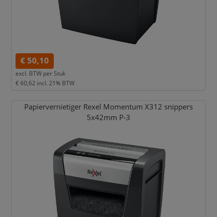
€ 50,10
excl. BTW per
Stuk
€ 60,62
incl. 21% BTW
Papiervernietiger Rexel Momentum X312 snippers
5x42mm P-3