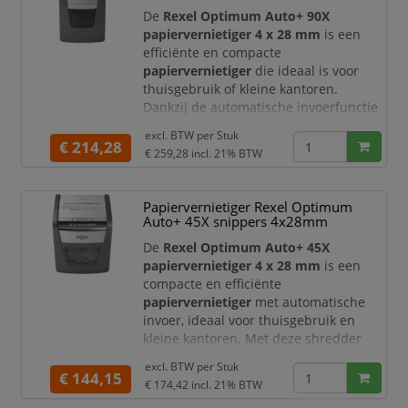
beschikt over een
veiligheidsniveau
De
Rexel Optimum Auto+ 90X
DIN P-4
, wat zorgt
papiervernietiger 4 x 28 mm
is een
efficiënte en compacte
papiervernietiger
die ideaal is voor
thuisgebruik of kleine kantoren.
Dankzij de automatische invoerfunctie
vernietigt u documenten snel en
excl. BTW per
Stuk
zonder handmatige inspanning.
€ 214,28
€ 259,28
incl. 21% BTW
Deze papiervernietiger maakt gebruik
van een
cross-cut snijtechniek (4 x 28
Papiervernietiger Rexel Optimum
mm)
en beschikt over een
Auto+ 45X snippers 4x28mm
veiligheidsniveau DIN P-4
. Dit zorgt
voor een goede bescherming van
De
Rexel Optimum Auto+ 45X
vertrouwelijke informat
papiervernietiger 4 x 28 mm
is een
compacte en efficiënte
papiervernietiger
met automatische
invoer, ideaal voor thuisgebruik en
kleine kantoren. Met deze shredder
vernietigt u vertrouwelijke documenten
excl. BTW per
Stuk
snel en volledig handsfree.
€ 144,15
€ 174,42
incl. 21% BTW
Deze papiervernietiger maakt gebruik