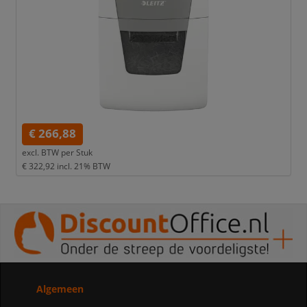
€ 266,88
excl. BTW per
Stuk
€ 322,92
incl. 21% BTW
Algemeen