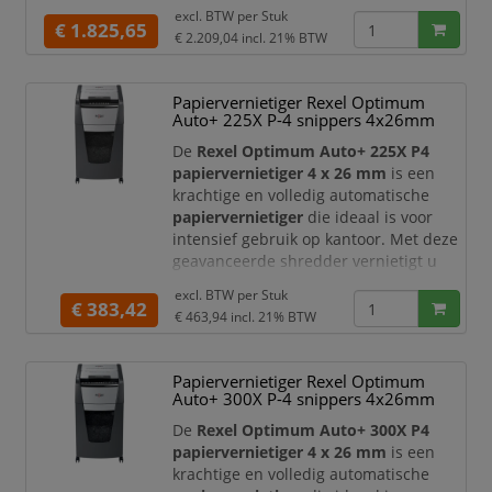
archiefomgevingen. Met deze
excl. BTW per
Stuk
hoogwaardige shredder vernietigt u
€ 1.825,65
€ 2.209,04
incl. 21% BTW
zeer grote hoeveelheden documenten
volledig automatisch en efficiënt.
Papiervernietiger Rexel Optimum
Deze papiervernietiger werkt met een
Auto+ 225X P-4 snippers 4x26mm
cross-cut snijtechniek (4 x 30 mm)
en
beschikt over een
veiligheidsniveau
De
Rexel Optimum Auto+ 225X P4
DIN P-4
,
papiervernietiger 4 x 26 mm
is een
krachtige en volledig automatische
papiervernietiger
die ideaal is voor
intensief gebruik op kantoor. Met deze
geavanceerde shredder vernietigt u
grote hoeveelheden vertrouwelijke
excl. BTW per
Stuk
documenten snel, efficiënt en met een
€ 383,42
€ 463,94
incl. 21% BTW
hoog beveiligingsniveau.
Deze papiervernietiger werkt met een
Papiervernietiger Rexel Optimum
cross-cut snijtechniek (4 x 26 mm)
en
Auto+ 300X P-4 snippers 4x26mm
heeft een
veiligheidsniveau DIN P-4
,
wat zorgt voor een uitstek
De
Rexel Optimum Auto+ 300X P4
papiervernietiger 4 x 26 mm
is een
krachtige en volledig automatische