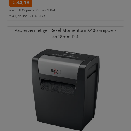
€ 34,18
excl. BTW per
20 Stuks 1 Pak
€ 41,36
incl. 21% BTW
Papiervernietiger Rexel Momentum X406 snippers
4x28mm P-4