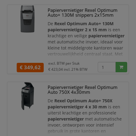
van een
cross-cut snijtechniek (4 x 28
Papiervernietiger Rexel Optimum
mm)
en beschikt over een
Auto+ 130M snippers 2x15mm
veiligheidsniveau DIN P-4
, wat zorgt
voor een goede bescherming van
De
Rexel Optimum Auto+ 130M
gevoelige informatie
papiervernietiger 2 x 15 mm
is een
krachtige en veilige
papiervernietiger
met automatische invoer, ideaal voor
kleine tot middelgrote kantoren waar
vertrouwelijkheid centraal staat. Met
deze shredder vernietigt u
excl. BTW per
Stuk
documenten snel, efficiënt en volledig
€ 349,62
€ 423,04
incl. 21% BTW
handsfree.
Deze papiervernietiger maakt gebruik
Papiervernietiger Rexel Optimum
van een
micro-cut snijtechniek (2 x 15
Auto 750X 4x30mm
mm)
en beschikt over een
veiligheidsniveau DIN P-5
, wat zorgt
De
Rexel Optimum Auto+ 750X
voor een zeer hoog
papiervernietiger 4 x 30 mm
is een
uiterst krachtige en professionele
papiervernietiger
met automatische
invoer, ontworpen voor intensief
gebruik in grote kantoren en