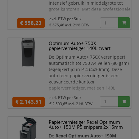
intensief gebruik in middelgrote tot
grote kantoren. Met deze professionele
shredder vernietigt u grote
excl. BTW per
Stuk
hoeveelheden vertrouwelijke
€ 558,23
€ 675,46
incl. 21% BTW
documenten snel, veilig en volledig
handsfree.
Optimum Auto+ 750X
Deze papiervernietiger werkt met een
papiervernietiger 140L zwart
micro-cut snijtechniek (2 x 15 mm)
en
beschikt over een
veiligheidsniveau
De Optimum Auto+ 750X versnippert
DIN P-5
, wat zorgt
automatisch tot 750 A4 vellen (80 gsm)
tegelijkertijd in P-4 (4x30mm). Deze
auto feed papiervernietger is een
geavanceerde kantoor
papiervernietiger, met een 140L
uittrekbare bak. Het is niet nodig om
excl. BTW per
Stuk
papier handmatig in te voeren, of eerst
€ 2.143,51
€ 2.593,65
incl. 21% BTW
nietjes en paper clips te verwijderen,
deze automatische papiervernietiger
doet al dit werk voor jou.
Papiervernietiger Rexel Optimum
Auto+ 150M P5 snippers 2x15mm
Kenmerken:
Automatische invoerfunctie voor
De
Rexel Optimum Auto+ 150M