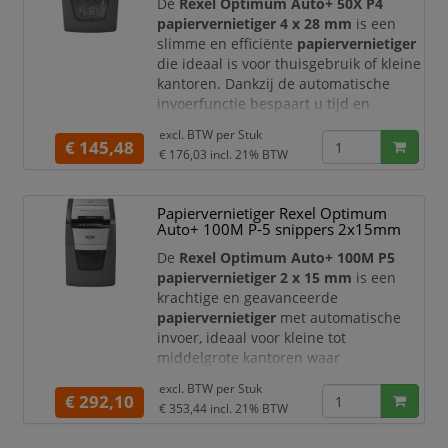
De
Rexel Optimum Auto+ 50X P4
papiervernietiger 4 x 28 mm
is een
slimme en efficiënte
papiervernietiger
die ideaal is voor thuisgebruik of kleine
kantoren. Dankzij de automatische
invoerfunctie bespaart u tijd en
vernietigt u documenten snel en
excl. BTW per
Stuk
moeiteloos.
€ 145,48
€ 176,03
incl. 21% BTW
Deze papiervernietiger maakt gebruik
van een
cross-cut snijtechniek (4 x 28
Papiervernietiger Rexel Optimum
mm)
en heeft een
veiligheidsniveau
Auto+ 100M P-5 snippers 2x15mm
DIN P-4
, wat zorgt voor een
betrouwbare bescherming van
De
Rexel Optimum Auto+ 100M P5
vertrouwelijke informat
papiervernietiger 2 x 15 mm
is een
krachtige en geavanceerde
papiervernietiger
met automatische
invoer, ideaal voor kleine tot
middelgrote kantoren waar
vertrouwelijkheid essentieel is. Met
excl. BTW per
Stuk
deze shredder vernietigt u
€ 292,10
€ 353,44
incl. 21% BTW
documenten snel, veilig en volledig
handsfree.