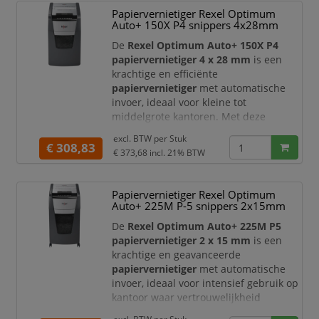
Papiervernietiger Rexel Optimum
Deze papiervernietiger maakt gebruik
Auto+ 150X P4 snippers 4x28mm
van een
micro-cut snijtechniek (2 x 15
mm)
en beschikt over een
De
Rexel Optimum Auto+ 150X P4
veiligheidsniveau DIN P-5
, wat zorgt
papiervernietiger 4 x 28 mm
is een
voor een zeer
krachtige en efficiënte
papiervernietiger
met automatische
invoer, ideaal voor kleine tot
middelgrote kantoren. Met deze
shredder vernietigt u vertrouwelijke
excl. BTW per
Stuk
documenten snel, veilig en volledig
€ 308,83
€ 373,68
incl. 21% BTW
handsfree.
Deze papiervernietiger werkt met een
Papiervernietiger Rexel Optimum
cross-cut snijtechniek (4 x 28 mm)
en
Auto+ 225M P-5 snippers 2x15mm
beschikt over een
veiligheidsniveau
DIN P-4
, wat zorgt voor een
De
Rexel Optimum Auto+ 225M P5
betrouwbare bescherming van
papiervernietiger 2 x 15 mm
is een
gevoelige
krachtige en geavanceerde
papiervernietiger
met automatische
invoer, ideaal voor intensief gebruik op
kantoor waar vertrouwelijkheid
essentieel is. Met deze shredder