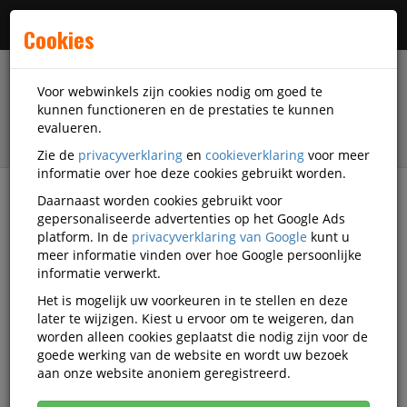
Menu
Cookies
Voor webwinkels zijn cookies nodig om goed te
kunnen functioneren en de prestaties te kunnen
evalueren.
Zie de
privacyverklaring
en
cookieverklaring
voor meer
informatie over hoe deze cookies gebruikt worden.
Daarnaast worden cookies gebruikt voor
filter
gepersonaliseerde advertenties op het Google Ads
platform. In de
privacyverklaring van Google
kunt u
Kantoorapparatuur
Papiervernietigers
meer informatie vinden over hoe Google persoonlijke
Papiervernietiger Automatisch
informatie verwerkt.
Rexel Papiervernietiger Automatisch
Het is mogelijk uw voorkeuren in te stellen en deze
later te wijzigen. Kiest u ervoor om te weigeren, dan
Zoekresultaten voor 'Rexel
worden alleen cookies geplaatst die nodig zijn voor de
goede werking van de website en wordt uw bezoek
AUTO+'
aan onze website anoniem geregistreerd.