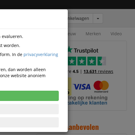
Winkelwagen
Outlet
Nieuw
Merken
Video
n evalueren.
kt worden.
sch
tform. In de
privacyverklaring
eren, dan worden alleen
Trustscore
4.5
|
13.631
reviews
n onze website anoniem
Aanbevolen