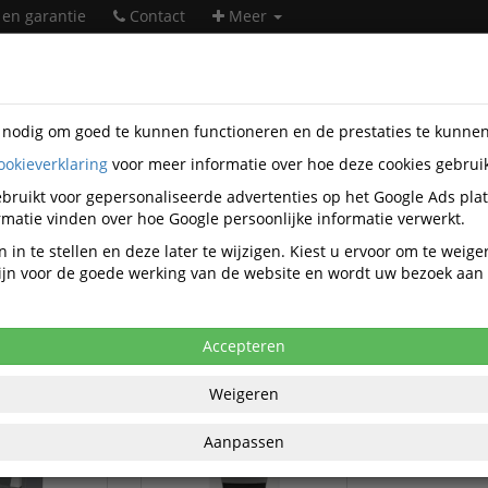
 en garantie
Contact
Meer
s nodig om goed te kunnen functioneren en de prestaties te kunne
ookieverklaring
voor meer informatie over hoe deze cookies gebrui
orapparatuur
Papiervernietigers
Papiervernietiger Automati
bruikt voor gepersonaliseerde advertenties op het Google Ads pla
Papiervernietiger Automatisch
matie vinden over hoe Google persoonlijke informatie verwerkt.
 in te stellen en deze later te wijzigen. Kiest u ervoor om te weig
 zijn voor de goede werking van de website en wordt uw bezoek aa
Type: IQ Auto+ Office 300
Prijs aflopend
Accepteren
tiger Leitz IQ
Papiervernietiger Leitz IQ
fice 300 P5
Auto+ Office 300 P-4
Weigeren
s 2x15mm
snippers 4x28mm
Aanpassen