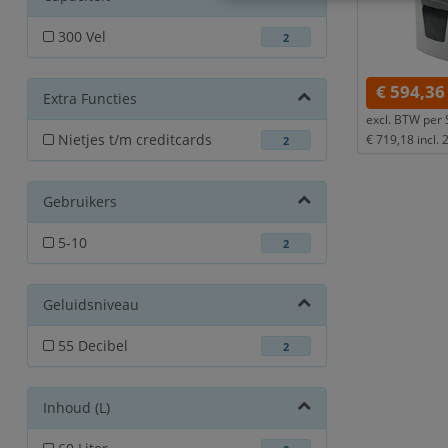
300 Vel
2
€ 594,36
Extra Functies
excl. BTW per
Nietjes t/m creditcards
€ 719,18
incl.
2
Gebruikers
5-10
2
Geluidsniveau
55 Decibel
2
Inhoud (L)