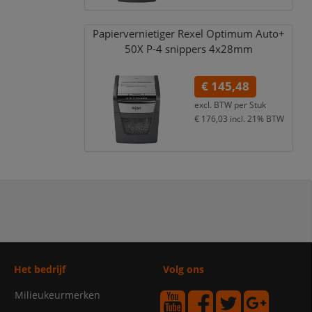
Papiervernietiger Rexel Optimum Auto+
50X P-4 snippers 4x28mm
€ 145,48
excl. BTW per
Stuk
€ 176,03
incl. 21% BTW
Het bedrijf
Volg ons
Milieukeurmerken