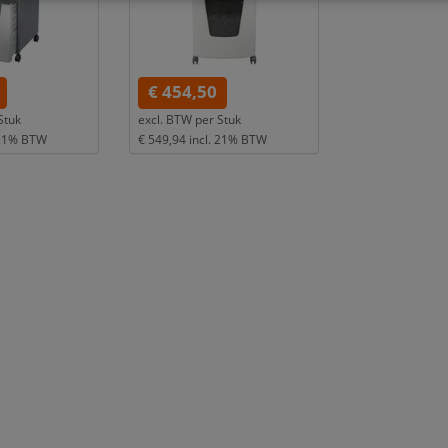
€ 454,50
Stuk
excl. BTW per
Stuk
 21% BTW
€ 549,94
incl. 21% BTW