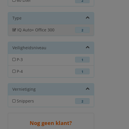
60 Liter
2
Type
IQ Auto+ Office 300
2
Veiligheidsniveau
P-3
1
P-4
1
Vernietiging
Snippers
2
Nog geen klant?