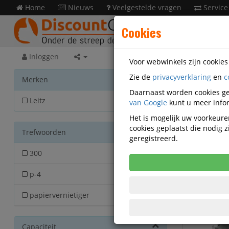
Home
Nieuws
Veelgestelde vragen
Service
Cookies
Inloggen
Voor webwinkels zijn cookie
Zie de
privacyverklaring
en
c
Kanto
Merken
Daarnaast worden cookies ge
Leitz
van Google
2
kunt u meer infor
Het is mogelijk uw voorkeuren
cookies geplaatst die nodig
Trefwoorden
Actief filter:
geregistreerd.
300
2
Papiervernie
p-4
1
Auto+ Of
snipper
papiervernietiger
2
Capaciteit