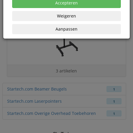
Accepteren
Weigeren
Aanpassen
3 artikelen
Startech.com Beamer Beugels
1
Startech.com Laserpointers
1
Startech.com Overige Overhead Toebehoren
1