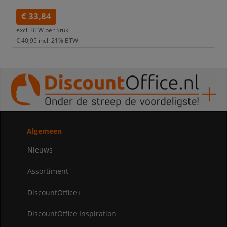
€ 33,84
excl. BTW per
Stuk
€ 40,95
incl. 21% BTW
Algemeen
Nieuws
Assortiment
DiscountOffice+
DiscountOffice Inspiration