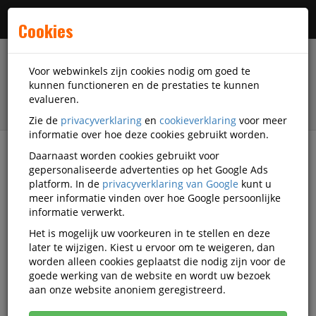
Menu
Cookies
Voor webwinkels zijn cookies nodig om goed te
kunnen functioneren en de prestaties te kunnen
evalueren.
Zie de
privacyverklaring
en
cookieverklaring
voor meer
informatie over hoe deze cookies gebruikt worden.
Daarnaast worden cookies gebruikt voor
filter
gepersonaliseerde advertenties op het Google Ads
platform. In de
privacyverklaring van Google
kunt u
Presentatiemiddelen
Startech.com
meer informatie vinden over hoe Google persoonlijke
informatie verwerkt.
Startech.com
Het is mogelijk uw voorkeuren in te stellen en deze
later te wijzigen. Kiest u ervoor om te weigeren, dan
presentatiemiddelen
worden alleen cookies geplaatst die nodig zijn voor de
goede werking van de website en wordt uw bezoek
aan onze website anoniem geregistreerd.
Startech.com Projectietoebehoren