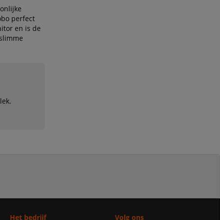
onlijke
bo perfect
tor en is de
slimme
lek.
Het bedrijf
Volg ons