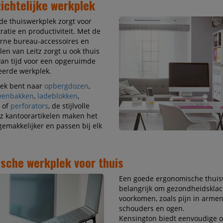
ichtelijke werkplek
de thuiswerkplek zorgt voor
atie en productiviteit. Met de
ne bureau-accessoires en
n van Leitz zorgt u ook thuis
an tijd voor een opgeruimde
eerde werkplek.
oek bent naar
opbergdozen
,
venbakken
,
ladeblokken
,
of
perforators
, de stijlvolle
itz kantoorartikelen maken het
emakkelijker en passen bij elk
sche werkplek voor thuis
Een goede ergonomische thuis
belangrijk om gezondheidsklac
voorkomen, zoals pijn in armen
schouders en ogen.
Kensington biedt eenvoudige 