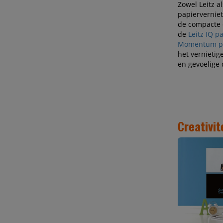
Zowel Leitz a
papierverniet
de compacte 
de
Leitz IQ p
Momentum pa
het vernietig
en gevoelige
Creativit