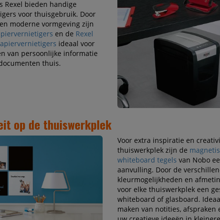
ls Rexel bieden handige
igers voor thuisgebruik. Door
en moderne vormgeving zijn
apiervernietigers
en de
Rexel
piervernietigers
ideaal voor
en van persoonlijke informatie
 documenten thuis.
eit op de thuiswerkplek
Voor extra inspiratie en creativ
thuiswerkplek zijn de
magneti
whiteboard tegels
van Nobo ee
aanvulling. Door de verschille
kleurmogelijkheden en afmetin
voor elke thuiswerkplek een g
whiteboard of glasboard. Ideaa
maken van notities, afspraken
uw creatieve ideeën in kleiner