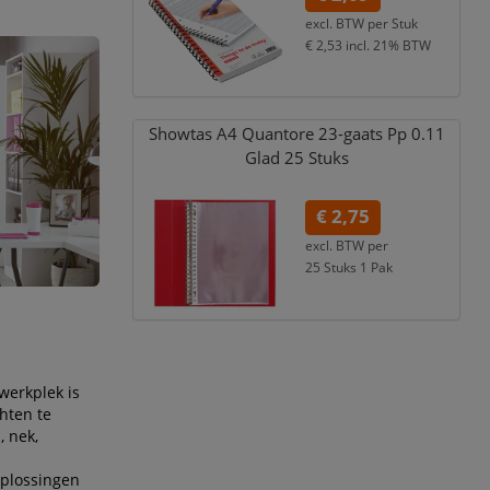
excl. BTW per
Stuk
€ 2,53
incl. 21% BTW
Showtas A4 Quantore 23-gaats Pp 0.11
Glad 25 Stuks
€ 2,75
excl. BTW per
25 Stuks 1 Pak
€ 3,33
incl. 21% BTW
werkplek is
hten te
, nek,
oplossingen