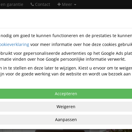
 en garantie
Contact
Meer
s nodig om goed te kunnen functioneren en de prestaties te kunne
ookieverklaring
voor meer informatie over hoe deze cookies gebrui
atie voor het thuiskantoor
bruikt voor gepersonaliseerde advertenties op het Google Ads pla
Inspiratie voor het thuiskantoor
matie vinden over hoe Google persoonlijke informatie verwerkt.
 in te stellen en deze later te wijzigen. Kiest u ervoor om te weig
 zijn voor de goede werking van de website en wordt uw bezoek aa
Accepteren
Weigeren
Aanpassen