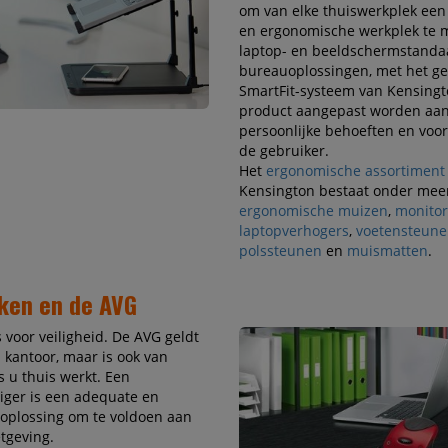
om van elke thuiswerkplek een
en ergonomische werkplek te 
laptop- en beeldschermstanda
bureauoplossingen, met het g
SmartFit-systeem van Kensingt
product aangepast worden aa
persoonlijke behoeften en voo
de gebruiker.
Het
ergonomische assortiment
Kensington bestaat onder meer
ergonomische muizen
,
monito
laptopverhogers
,
voetensteun
polssteunen
en
muismatten
.
ken en de AVG
s voor veiligheid. De AVG geldt
p kantoor, maar is ook van
s u thuis werkt. Een
iger is een adequate en
oplossing om te voldoen aan
tgeving.