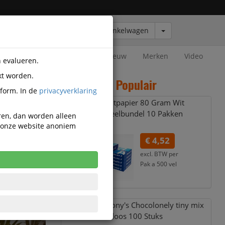
Winkelwagen
Outlet
Nieuw
Merken
Video
n evalueren.
kt worden.
Populair
tform. In de
privacyverklaring
A4 Printpapier 80 Gram Wit
Voordeelbundel 10 Pakken
eren, dan worden alleen
n onze website anoniem
€ 4,52
excl. BTW per
Pak a 500 vel
€ 5,47
incl. 21% BTW
Chocolade Tony's Chocolonely tiny mix
doos 100 Stuks