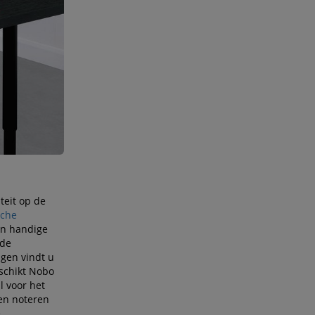
iteit op de
sche
n handige
nde
gen vindt u
eschikt Nobo
l voor het
 en noteren
e