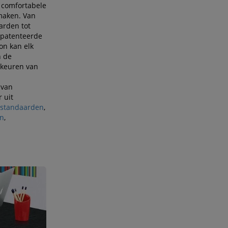
 comfortabele
maken. Van
arden tot
epatenteerde
on kan elk
n de
rkeuren van
van
 uit
rstandaarden
,
en
,