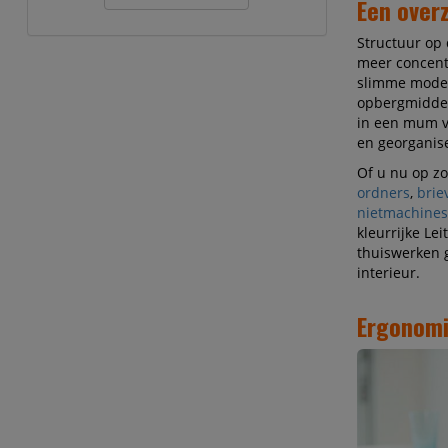
Een overz
Structuur op 
meer concentr
slimme moder
opbergmiddele
in een mum v
en georganis
Of u nu op z
ordners
,
brie
nietmachines
kleurrijke Le
thuiswerken g
interieur.
Ergonomi