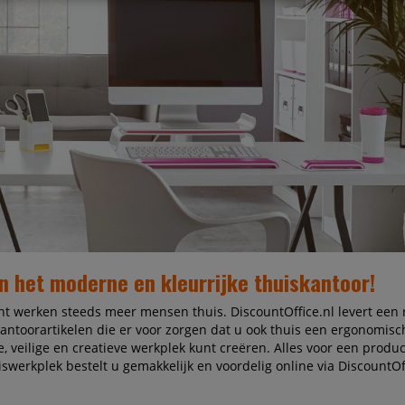
n het moderne en kleurrijke thuiskantoor!
t werken steeds meer mensen thuis. DiscountOffice.nl levert een
antoorartikelen die er voor zorgen dat u ook thuis een ergonomisc
ke, veilige en creatieve werkplek kunt creëren. Alles voor een produ
uiswerkplek bestelt u gemakkelijk en voordelig online via DiscountOff