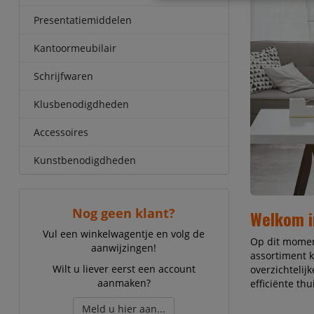
Presentatiemiddelen
Kantoormeubilair
Schrijfwaren
Klusbenodigdheden
Accessoires
Kunstbenodigdheden
Nog geen klant?
Welkom i
Vul een winkelwagentje en volg de
Op dit momen
aanwijzingen!
assortiment k
Wilt u liever eerst een account
overzichtelij
aanmaken?
efficiënte th
Meld u hier aan...