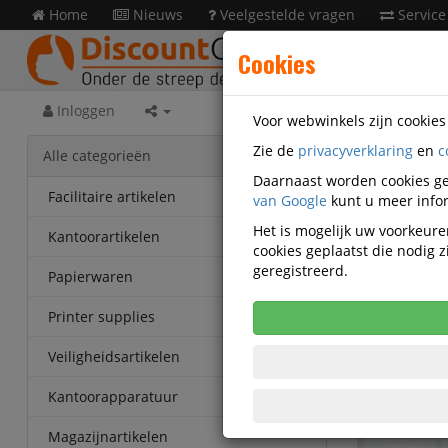
Home
Nieuws
Veelgestelde vragen
Service
Cookies
Inloggen
Voor webwinkels zijn cookie
Zie de
privacyverklaring
en
c
Inspir
Alle categorieën
Daarnaast worden cookies ge
Facilitaire artikelen
van Google
kunt u meer infor
Het is mogelijk uw voorkeuren
Kantoorartikelen
cookies geplaatst die nodig
geregistreerd.
Papierwaren
Printer supplies
Veiligheidsartikelen
Kantoorapparatuur
Magazijnartikelen