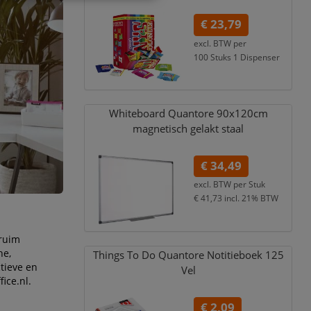
€ 23,79
excl. BTW per
100 Stuks 1 Dispenser
€ 25,93
incl. 9% BTW
Whiteboard Quantore 90x120cm
magnetisch gelakt staal
€ 34,49
excl. BTW per
Stuk
€ 41,73
incl. 21% BTW
 ruim
he,
Things To Do Quantore Notitieboek 125
ctieve en
Vel
ice.nl.
€ 2,09