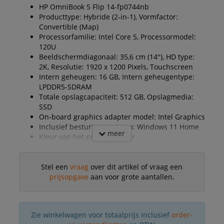
HP OmniBook 5 Flip 14-fp0744nb
Producttype: Hybride (2-in-1), Vormfactor:
Convertible (Map)
Processorfamilie: Intel Core 5, Processormodel:
120U
Beeldschermdiagonaal: 35,6 cm (14"), HD type:
2K, Resolutie: 1920 x 1200 Pixels, Touchscreen
Intern geheugen: 16 GB, Intern geheugentype:
LPDDR5-SDRAM
Totale opslagcapaciteit: 512 GB, Opslagmedia:
SSD
On-board graphics adapter model: Intel Graphics
Inclusief besturingssysteem: Windows 11 Home
meer
Kleur van het product: Zilver
Stel een
vraag
over dit artikel of vraag een
prijsopgave
aan voor grote aantallen.
Zie winkelwagen voor totaalprijs inclusief
order-