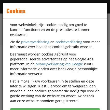
Menu
Cookies
Voor webwinkels zijn cookies nodig om goed te
kunnen functioneren en de prestaties te kunnen
evalueren.
Zie de
privacyverklaring
en
cookieverklaring
voor meer
informatie over hoe deze cookies gebruikt worden.
Daarnaast worden cookies gebruikt voor
filter
gepersonaliseerde advertenties op het Google Ads
platform. In de
privacyverklaring van Google
kunt u
Kantoorapparatuur
Computers en accessoires
meer informatie vinden over hoe Google persoonlijke
Laptops
HP
OU12873-RLK-J.A5
informatie verwerkt.
Het is mogelijk uw voorkeuren in te stellen en deze
OUTLET HP 14-fp0744nb HP
later te wijzigen. Kiest u ervoor om te weigeren, dan
OmniBook 5 Flip 14 Inch Azerty
worden alleen cookies geplaatst die nodig zijn voor de
goede werking van de website en wordt uw bezoek
aan onze website anoniem geregistreerd.