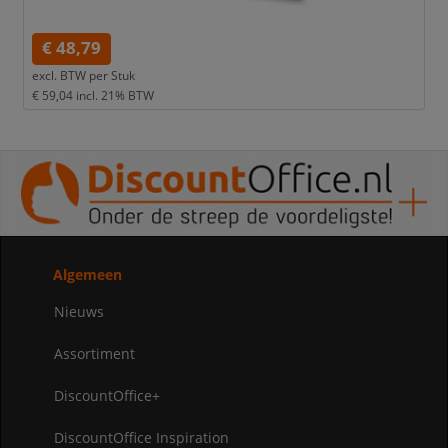
€ 48,79
excl. BTW per
Stuk
€ 59,04
incl. 21% BTW
Algemeen
Nieuws
Assortiment
DiscountOffice+
DiscountOffice Inspiration