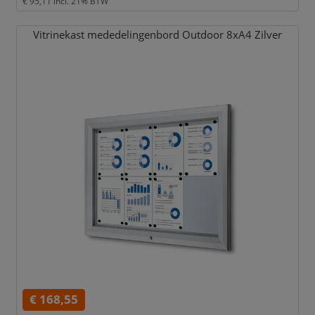
€ 95,11
incl. 21% BTW
Vitrinekast mededelingenbord Outdoor 8xA4 Zilver
€ 168,55