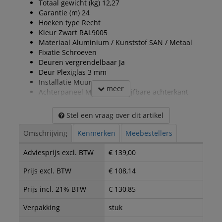
Totaal gewicht (kg) 12,27
Garantie (m) 24
Hoeken type Recht
Kleur Zwart RAL9005
Materiaal Aluminium / Kunststof SAN / Metaal
Fixatie Schroeven
Deuren vergrendelbaar Ja
Deur Plexiglas 3 mm
Installatie Muur
meer
Achterpaneel Metalen schrijfbare achterkant
Stel een vraag over dit artikel
Omschrijving
Kenmerken
Meebestellers
Adviesprijs excl. BTW
€ 139,00
Prijs excl. BTW
€ 108,14
Prijs incl. 21% BTW
€ 130,85
Verpakking
stuk