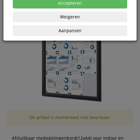
Accepteren
Weigeren
Aanpassen
Dit artikel is momenteel niet leverbaar.
Afsluitbaar mededelingenbord(12xA4) voor indoor en