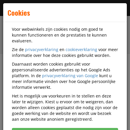
Menu
Cookies
Voor webwinkels zijn cookies nodig om goed te
kunnen functioneren en de prestaties te kunnen
evalueren.
Zie de
privacyverklaring
en
cookieverklaring
voor meer
informatie over hoe deze cookies gebruikt worden.
Daarnaast worden cookies gebruikt voor
filter
gepersonaliseerde advertenties op het Google Ads
platform. In de
privacyverklaring van Google
kunt u
Presentatiemiddelen
Displays
Muurvitrines
meer informatie vinden over hoe Google persoonlijke
DiscountOffice
SDD-OU2853-M2-PLT.2.2
informatie verwerkt.
Het is mogelijk uw voorkeuren in te stellen en deze
DiscountOffice OUTLET
later te wijzigen. Kiest u ervoor om te weigeren, dan
Vergrendelbaar Mededelingenbord
worden alleen cookies geplaatst die nodig zijn voor de
goede werking van de website en wordt uw bezoek
Indoor/ Outdoor 12xA4 Zwart
aan onze website anoniem geregistreerd.