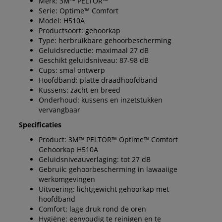
Merk: 3M™ PELTOR™
Serie: Optime™ Comfort
Model: H510A
Productsoort: gehoorkap
Type: herbruikbare gehoorbescherming
Geluidsreductie: maximaal 27 dB
Geschikt geluidsniveau: 87-98 dB
Cups: smal ontwerp
Hoofdband: platte draadhoofdband
Kussens: zacht en breed
Onderhoud: kussens en inzetstukken
vervangbaar
Specificaties
Product: 3M™ PELTOR™ Optime™ Comfort
Gehoorkap H510A
Geluidsniveauverlaging: tot 27 dB
Gebruik: gehoorbescherming in lawaaiige
werkomgevingen
Uitvoering: lichtgewicht gehoorkap met
hoofdband
Comfort: lage druk rond de oren
Hygiëne: eenvoudig te reinigen en te