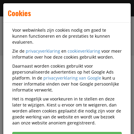
Menu
Cookies
Voor webwinkels zijn cookies nodig om goed te
kunnen functioneren en de prestaties te kunnen
evalueren.
Zie de
privacyverklaring
en
cookieverklaring
voor meer
informatie over hoe deze cookies gebruikt worden.
Daarnaast worden cookies gebruikt voor
filter
gepersonaliseerde advertenties op het Google Ads
platform. In de
privacyverklaring van Google
kunt u
Veiligheidsartikelen
Gehoorbescherming
meer informatie vinden over hoe Google persoonlijke
Gehoorkappen
3M
Q1419288
informatie verwerkt.
Het is mogelijk uw voorkeuren in te stellen en deze
Oorkap 3M Peltor Optime Comfort
later te wijzigen. Kiest u ervoor om te weigeren, dan
H510A (87-98dB)
worden alleen cookies geplaatst die nodig zijn voor de
goede werking van de website en wordt uw bezoek
Korting vanaf aankoop 2 eenheden, zie
prijsoverzicht
aan onze website anoniem geregistreerd.
Vanaf € 16,40 excl. BTW bij aankoop van minimaal 7