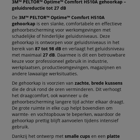
3M™ PELTOR™ Optime™ Comfort H510A gehoorkap –
geluidsreductie tot 27 dB
De
3M™ PELTOR™ Optime™ Comfort H510A
gehoorkap
is een slanke, comfortabele en effectieve
gehoorbescherming voor werkomgevingen met
schadelijke of hinderlijke geluidsniveaus. Deze
gehoorkap is ontworpen voor geluidsniveaus in het
bereik van
87 tot 98 dB
en verlaagt het geluidsniveau
met maximaal
27 dB
. Daarmee is dit een betrouwbare
keuze voor professioneel gebruik in industrie,
werkplaatsen, productieomgevingen, magazijnen en
andere lawaaiige werksituaties.
De gehoorkap is voorzien van
zachte, brede kussens
die de druk rond de oren verminderen. Dit verhoogt
het draagcomfort, ook wanneer u de
gehoorbescherming langere tijd achter elkaar draagt.
De grote ruimte in elke cup helpt bovendien om
warmte- en vochtopbouw te beperken, waardoor de
gehoorkap prettig blijft aanvoelen tijdens intensief
gebruik.
Dankzij het ontwerp met
smalle cups
en een
platte