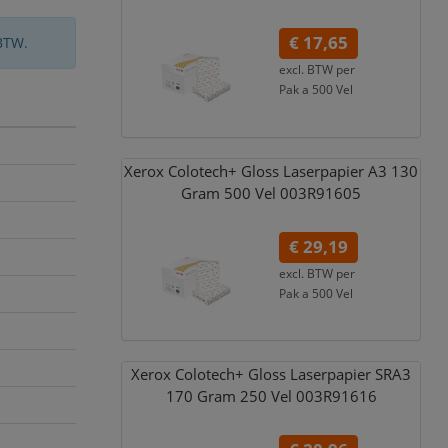
€ 17,65
BTW.
excl. BTW per
Pak a 500 Vel
€ 21,36
incl. 21% BTW
Xerox Colotech+ Gloss Laserpapier A3 130
Gram 500 Vel 003R91605
€ 29,19
excl. BTW per
Pak a 500 Vel
€ 35,32
incl. 21% BTW
Xerox Colotech+ Gloss Laserpapier SRA3
170 Gram 250 Vel 003R91616