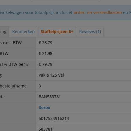
winkelwagen voor totaalprijs inclusief
order- en verzendkosten
en 
ing
Kenmerken
Staffelprijzen 6+
Reviews (1)
s excl. BTW
€ 28,79
. BTW
€ 21,98
. 21% BTW per 3
€ 79,79
g
Pak a 125 Vel
 bestelafname
3
ode
BAN583781
Xerox
5017534916214
e
583781