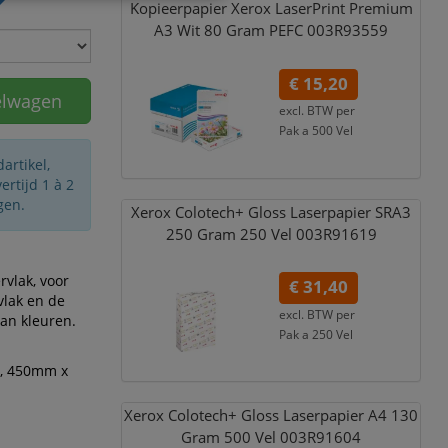
Kopieerpapier Xerox LaserPrint Premium
A3 Wit 80 Gram PEFC 003R93559
€ 15,20
elwagen
excl. BTW per
Pak a 500 Vel
€ 18,39
incl. 21% BTW
artikel,
rtijd 1 à 2
gen.
Xerox Colotech+ Gloss Laserpapier SRA3
250 Gram 250 Vel 003R91619
rvlak, voor
€ 31,40
vlak en de
excl. BTW per
van kleuren.
Pak a 250 Vel
€ 37,99
incl. 21% BTW
m2, 450mm x
Xerox Colotech+ Gloss Laserpapier A4 130
Gram 500 Vel 003R91604