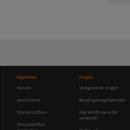
Algemeen
Vragen
Nieuws
Veelgestelde vragen
Assortiment
Betalingsmogelijkheden
DiscountOffice+
Hoe wordt uw order
verwerkt?
DiscountOffice