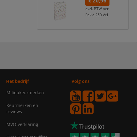
€ 20,96
excl. BTW per
Pak a 250 Vel
€ 25,36
incl. 21% BTW
Het bedrijf
Volg ons
Milieukeurmerken
Keurmerken en
reviews
MVO-verklaring