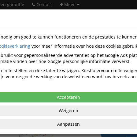
 en garantie
Contact
Meer
s nodig om goed te kunnen functioneren en de prestaties te kunne
ookieverklaring
voor meer informatie over hoe deze cookies gebrui
rwaren
Laserprinterpapier
Laserpapier
Xerox
BAN5837
bruikt voor gepersonaliseerde advertenties op het Google Ads pla
olotech+ Gloss Laserpapier SRA3 350 G
matie vinden over hoe Google persoonlijke informatie verwerkt.
3R91621
 in te stellen en deze later te wijzigen. Kiest u ervoor om te weig
 zijn voor de goede werking van de website en wordt uw bezoek aa
anaf aankoop 6 eenheden, zie
prijsoverzicht
,93 excl. BTW bij aankoop van minimaal 9
Accepteren
€ 21
Weigeren
per pak a 125 v
Aanpassen
€ 79,79
per 3 pa
incl. 21