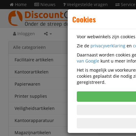
Home
Nieuws
Veelgestelde vragen
Service
Cookies
Inloggen
Voor webwinkels zijn cookie
Zie de
privacyverklaring
en
c
Papie
Alle categorieën
Daarnaast worden cookies ge
Xerox C
Facilitaire artikelen
van Google
kunt u meer infor
Vel 00
Het is mogelijk uw voorkeuren
Kantoorartikelen
cookies geplaatst die nodig
Korting v
geregistreerd.
Papierwaren
Vanaf € 20
eenheden
Printer supplies
Veiligheidsartikelen
Kantoorapparatuur
Magazijnartikelen