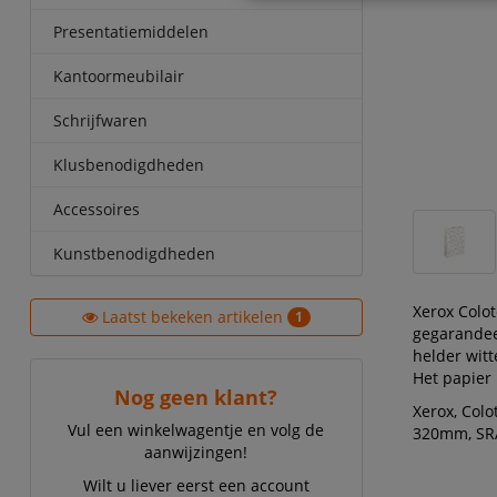
Presentatiemiddelen
Kantoormeubilair
Schrijfwaren
Klusbenodigdheden
Accessoires
Kunstbenodigdheden
Xerox Colot
Laatst bekeken artikelen
1
gegarandee
helder witt
Het papier 
Nog geen klant?
Xerox, Colo
Vul een winkelwagentje en volg de
320mm, SRA
aanwijzingen!
Wilt u liever eerst een account