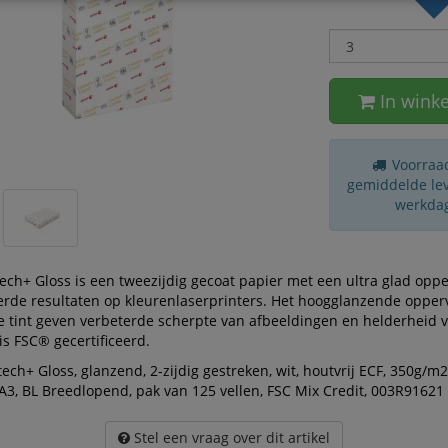
In wink
Voorraad
gemiddelde leve
werkda
ech+ Gloss is een tweezijdig gecoat papier met een ultra glad oppe
rde resultaten op kleurenlaserprinters. Het hoogglanzende opper
e tint geven verbeterde scherpte van afbeeldingen en helderheid 
is FSC® gecertificeerd.
tech+ Gloss, glanzend, 2-zijdig gestreken, wit, houtvrij ECF, 350g/
3, BL Breedlopend, pak van 125 vellen, FSC Mix Credit, 003R91621
Stel een vraag over dit artikel