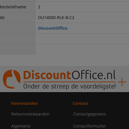
 bestelafname
2
ode
OU14000-RLK-B.C2
DiscountOffice
e
Voorwaarden
Contact
Retourvoorwaarden
Contactgegevens
Algemene
Contactformulier