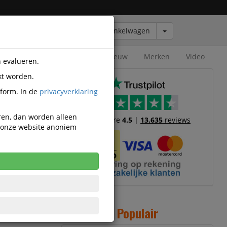
Winkelwagen
Outlet
Nieuw
Merken
Video
n evalueren.
kt worden.
tform. In de
privacyverklaring
Wand 4x
eren, dan worden alleen
Trustscore
4.5
|
13.635
reviews
n onze website anoniem
 momenteel
rbaar.
Populair