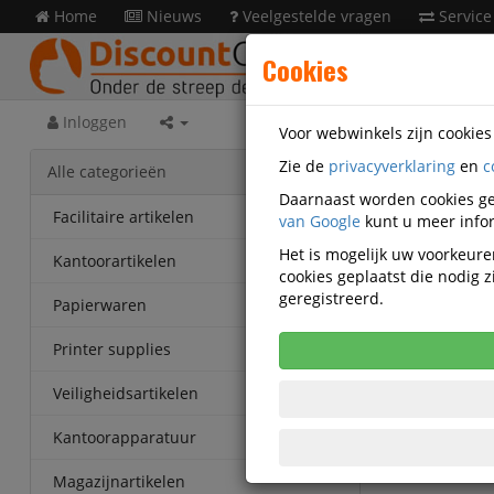
Home
Nieuws
Veelgestelde vragen
Service
Cookies
Inloggen
Voor webwinkels zijn cookie
Zie de
privacyverklaring
en
c
Prese
Alle categorieën
OU14000
Daarnaast worden cookies ge
Facilitaire artikelen
van Google
kunt u meer infor
Discoun
Het is mogelijk uw voorkeuren
Kantoorartikelen
A4 Staa
cookies geplaatst die nodig
geregistreerd.
Papierwaren
Printer supplies
Veiligheidsartikelen
Kantoorapparatuur
Magazijnartikelen