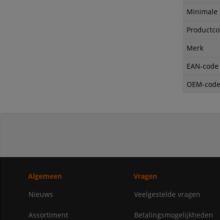
Minimale
Productc
Merk
EAN-code
OEM-cod
Algemeen
Vragen
Nieuws
Veelgestelde vragen
Assortiment
Betalingsmogelijkheden