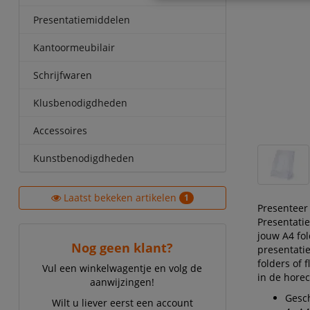
Presentatiemiddelen
Kantoormeubilair
Schrijfwaren
Klusbenodigdheden
Accessoires
Kunstbenodigdheden
Laatst bekeken artikelen
1
Presenteer 
Presentati
jouw A4 fol
Nog geen klant?
presentatie
folders of 
Vul een winkelwagentje en volg de
in de hore
aanwijzingen!
Gesc
Wilt u liever eerst een account