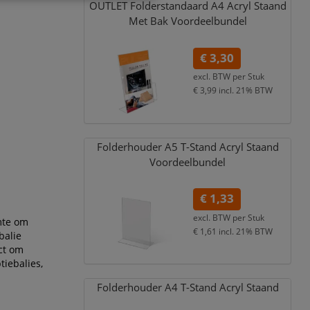
OUTLET Folderstandaard A4 Acryl Staand
Met Bak Voordeelbundel
€ 3,30
excl. BTW per
Stuk
€ 3,99
incl. 21% BTW
Folderhouder A5 T-Stand Acryl Staand
Voordeelbundel
€ 1,33
excl. BTW per
Stuk
mte om
€ 1,61
incl. 21% BTW
balie
ct om
tiebalies,
Folderhouder A4 T-Stand Acryl Staand