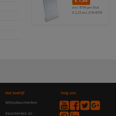
€ 1,84
excl. BTW per
Stuk
€ 2,23
incl. 21% BTW
Het bedrijf
Volg ons
Milieukeurmerken
Keurmerken en