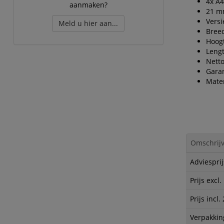
4x A4
aanmaken?
21 m
Versi
Meld u hier aan...
Bree
Hoog
Leng
Netto
Garan
Mater
Omschrijv
Adviesprij
Prijs excl
Prijs incl
Verpakkin