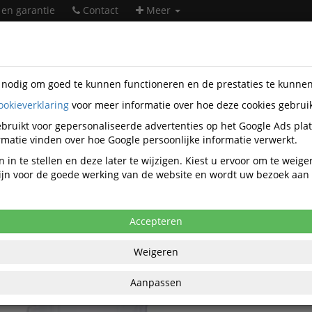
 en garantie
Contact
Meer
s nodig om goed te kunnen functioneren en de prestaties te kunne
ookieverklaring
voor meer informatie over hoe deze cookies gebrui
ntatiemiddelen
Displays
Folderstandaards
DiscountOffice
-RLK-B.C2
bruikt voor gepersonaliseerde advertenties op het Google Ads pla
matie vinden over hoe Google persoonlijke informatie verwerkt.
tOffice OUTLET Folderhouder Balie of 
 in te stellen en deze later te wijzigen. Kiest u ervoor om te weig
nd
 zijn voor de goede werking van de website en wordt uw bezoek aa
Accepteren
Weigeren
Dit artikel is
niet leve
Aanpassen