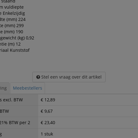
 staand
m vuldiepte
e Enkelzijdig
dte (mm) 224
te (mm) 299
te (mm) 190
gewicht (kg) 0,92
tie (m) 12
iaal Kunststof
Stel een vraag over dit artikel
ing
Meebestellers
s excl. BTW
€ 12,89
. BTW
€ 9,67
. 21% BTW per 2
€ 23,40
g
1 stuk