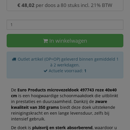
€ 48,02
per doos a 80 stuks incl. 21% BTW
In winkelwagen
Outlet artikel (OP=OP) geleverd binnen gemiddeld 1
à 2 werkdagen.
Actuele voorraad:
1
De
Euro Products microvezeldoek 497743 roze 40x40
cm
is een hoogwaardige schoonmaakdoek die uitblinkt
in prestaties en duurzaamheid. Dankzij de
zware
kwaliteit van 350 grams
biedt deze doek uitstekende
reinigingskracht en een lange levensduur, zelfs bij
intensief gebruik.
De doek is
pluisvrij en sterk absorberend
, waardoor u