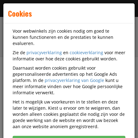
Menu
Cookies
Voor webwinkels zijn cookies nodig om goed te
kunnen functioneren en de prestaties te kunnen
evalueren.
Zie de
privacyverklaring
en
cookieverklaring
voor meer
informatie over hoe deze cookies gebruikt worden.
Daarnaast worden cookies gebruikt voor
filter
gepersonaliseerde advertenties op het Google Ads
platform. In de
privacyverklaring van Google
kunt u
Facilitaire artikelen
Hygiëne-artikelen
meer informatie vinden over hoe Google persoonlijke
Microvezeldoeken
Euro Products
informatie verwerkt.
OU14098-RLK-M.B0
Het is mogelijk uw voorkeuren in te stellen en deze
later te wijzigen. Kiest u ervoor om te weigeren, dan
Euro Products OUTLET
worden alleen cookies geplaatst die nodig zijn voor de
Microvezeldoek 497743 Roze
goede werking van de website en wordt uw bezoek
aan onze website anoniem geregistreerd.
40x40cm 80 Doeken