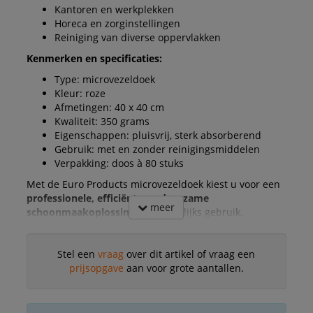
Kantoren en werkplekken
Horeca en zorginstellingen
Reiniging van diverse oppervlakken
Kenmerken en specificaties:
Type: microvezeldoek
Kleur: roze
Afmetingen: 40 x 40 cm
Kwaliteit: 350 grams
Eigenschappen: pluisvrij, sterk absorberend
Gebruik: met en zonder reinigingsmiddelen
Verpakking: doos à 80 stuks
Met de Euro Products microvezeldoek kiest u voor een
professionele, efficiënte en duurzame
meer
schoonmaakoplossing
voor dagelijks gebruik.
Stel een
vraag
over dit artikel of vraag een
prijsopgave
aan voor grote aantallen.