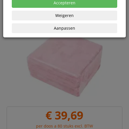
Accepteren
Weigeren
Aanpassen
€ 39,69
per doos a 80 stuks excl. BTW