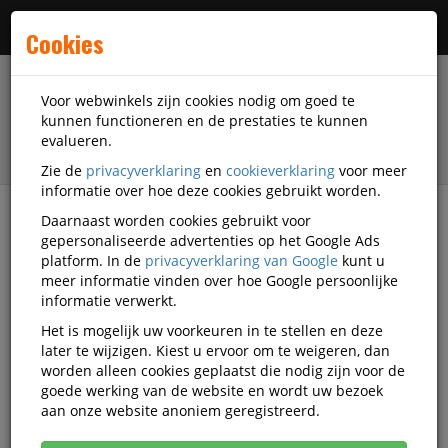
Menu
Cookies
Voor webwinkels zijn cookies nodig om goed te
kunnen functioneren en de prestaties te kunnen
evalueren.
Zie de
privacyverklaring
en
cookieverklaring
voor meer
informatie over hoe deze cookies gebruikt worden.
Daarnaast worden cookies gebruikt voor
filter
gepersonaliseerde advertenties op het Google Ads
platform. In de
privacyverklaring van Google
kunt u
Presentatiemiddelen
Displays
meer informatie vinden over hoe Google persoonlijke
Vloerstandaards
Europel
OU13972-ST1-C.0
informatie verwerkt.
Het is mogelijk uw voorkeuren in te stellen en deze
OUTLET Europel Infostandaard A4
later te wijzigen. Kiest u ervoor om te weigeren, dan
Zwart metaal met Acryl Display
worden alleen cookies geplaatst die nodig zijn voor de
goede werking van de website en wordt uw bezoek
aan onze website anoniem geregistreerd.