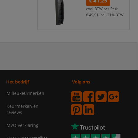
€ 41,25
excl. BTW per
Stuk
€ 49,91
incl. 21% BTW
Het bedrijf
Volg ons
Milieukeurmerken
Keurmerken en
reviews
MVO-verklaring