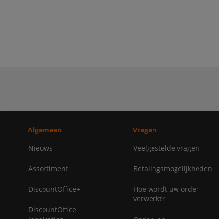
Algemeen
Vragen
Nieuws
Veelgestelde vragen
Assortiment
Betalingsmogelijkheden
DiscountOffice+
Hoe wordt uw order
verwerkt?
DiscountOffice