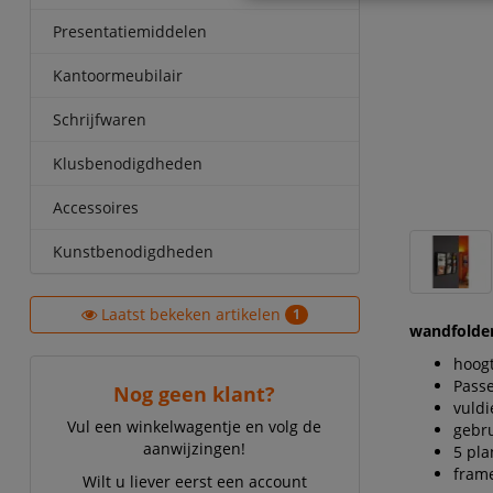
Presentatiemiddelen
Kantoormeubilair
Schrijfwaren
Klusbenodigdheden
Accessoires
Kunstbenodigdheden
Laatst bekeken artikelen
1
wandfolde
hoogt
Passe
Nog geen klant?
vuld
Vul een winkelwagentje en volg de
gebru
aanwijzingen!
5 pla
frame
Wilt u liever eerst een account