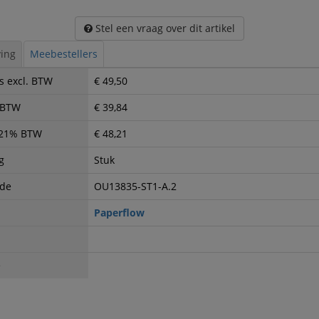
Stel een vraag over dit artikel
ing
Meebestellers
s excl. BTW
€ 49,50
. BTW
€ 39,84
. 21% BTW
€ 48,21
g
Stuk
ode
OU13835-ST1-A.2
Paperflow
e