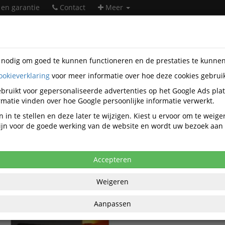
 en garantie
Contact
Meer
s nodig om goed te kunnen functioneren en de prestaties te kunne
ookieverklaring
voor meer informatie over hoe deze cookies gebrui
ntatiemiddelen
Displays
Wandfolderhouders
Paperflow
-ST1-A.2
bruikt voor gepersonaliseerde advertenties op het Google Ads pla
matie vinden over hoe Google persoonlijke informatie verwerkt.
ow OUTLET wandfolderhouder,HxBxD
 in te stellen en deze later te wijzigen. Kiest u ervoor om te weig
x95mm,v. 5xDIN A5,plank(en) trans
 zijn voor de goede werking van de website en wordt uw bezoek aa
Accepteren
Weigeren
Dit artikel is
niet leve
Aanpassen