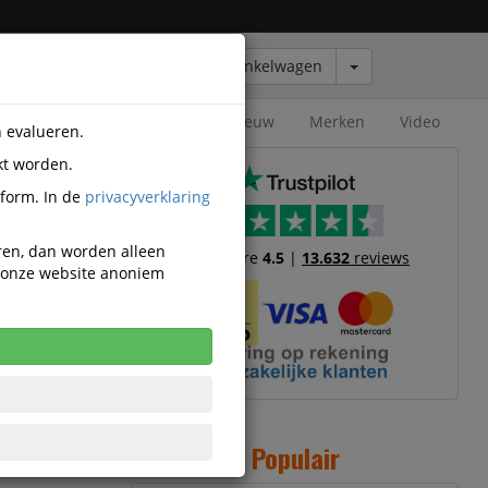
Winkelwagen
Outlet
Nieuw
Merken
Video
n evalueren.
kt worden.
tform. In de
privacyverklaring
eren, dan worden alleen
Trustscore
4.5
|
13.632
reviews
n onze website anoniem
 momenteel
rbaar.
Populair