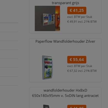
transparant grijs
€ 41,25
excl. BTW per
Stuk
€ 49,91
incl. 21% BTW
Paperflow Wandfolderhouder Zilver
€ 55,64
excl. BTW per
Stuk
€ 67,32
incl. 21% BTW
wandfolderhouder HxBxD
650x180x95mm v. 5xDIN lang antraciet