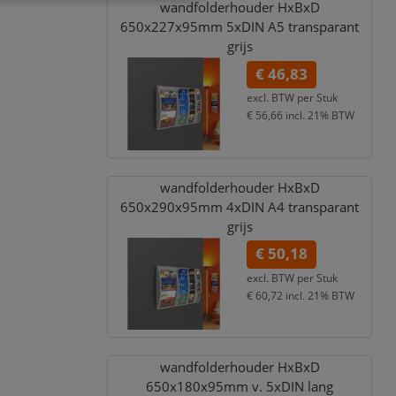
wandfolderhouder HxBxD
650x227x95mm 5xDIN A5 transparant
grijs
€ 46,83
excl. BTW per
Stuk
€ 56,66
incl. 21% BTW
wandfolderhouder HxBxD
650x290x95mm 4xDIN A4 transparant
grijs
€ 50,18
excl. BTW per
Stuk
€ 60,72
incl. 21% BTW
wandfolderhouder HxBxD
650x180x95mm v. 5xDIN lang