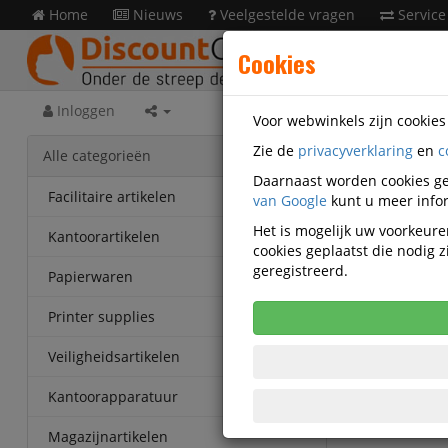
Home
Nieuws
Veelgestelde vragen
Service
Cookies
Inloggen
Voor webwinkels zijn cookie
Zie de
privacyverklaring
en
c
Prese
Alle categorieën
OU13835
Daarnaast worden cookies ge
Facilitaire artikelen
van Google
kunt u meer infor
Paperfl
Het is mogelijk uw voorkeuren
Kantoorartikelen
650x227
cookies geplaatst die nodig
geregistreerd.
Papierwaren
Printer supplies
Veiligheidsartikelen
Kantoorapparatuur
Magazijnartikelen