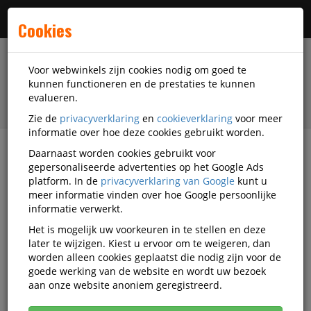
Menu
Cookies
Voor webwinkels zijn cookies nodig om goed te
kunnen functioneren en de prestaties te kunnen
evalueren.
Zie de
privacyverklaring
en
cookieverklaring
voor meer
informatie over hoe deze cookies gebruikt worden.
Daarnaast worden cookies gebruikt voor
filter
gepersonaliseerde advertenties op het Google Ads
platform. In de
privacyverklaring van Google
kunt u
Veiligheidsartikelen
Werkhandschoenen
meer informatie vinden over hoe Google persoonlijke
Koudebeschermende handschoenen
Portwest
informatie verwerkt.
OU13999-RLK-F.C5
Het is mogelijk uw voorkeuren in te stellen en deze
later te wijzigen. Kiest u ervoor om te weigeren, dan
OUTLET Portwest A146 thermisch
worden alleen cookies geplaatst die nodig zijn voor de
handschoenen, zwart, maat L, 12
goede werking van de website en wordt uw bezoek
aan onze website anoniem geregistreerd.
paar