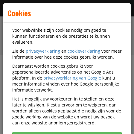
Menu
Cookies
Voor webwinkels zijn cookies nodig om goed te
kunnen functioneren en de prestaties te kunnen
evalueren.
Zie de
privacyverklaring
en
cookieverklaring
voor meer
informatie over hoe deze cookies gebruikt worden.
Daarnaast worden cookies gebruikt voor
filter
gepersonaliseerde advertenties op het Google Ads
platform. In de
privacyverklaring van Google
kunt u
Veiligheidsartikelen
Veiligheidstoebehoren
meer informatie vinden over hoe Google persoonlijke
Strooizout
Cemo
UB-148583
informatie verwerkt.
Het is mogelijk uw voorkeuren in te stellen en deze
Cemo strooigoedbak,200l,HxBxD
later te wijzigen. Kiest u ervoor om te weigeren, dan
640x890x600mm,GVK,grijs,deksel
worden alleen cookies geplaatst die nodig zijn voor de
goede werking van de website en wordt uw bezoek
oranje
aan onze website anoniem geregistreerd.