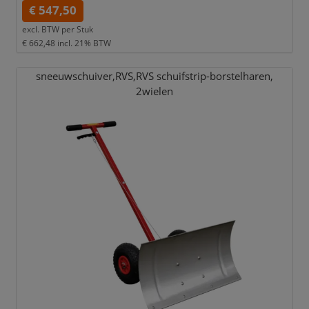
€ 547,50
excl. BTW per
Stuk
€ 662,48
incl. 21% BTW
sneeuwschuiver,
RVS,
RVS schuifstrip-borstelharen,
2wielen