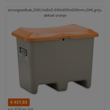
strooigoedbak,
200l,
HxBxD 690x890x600mm,
GVK,
grijs,
deksel oranje
€ 437,83
excl. BTW per
Stuk