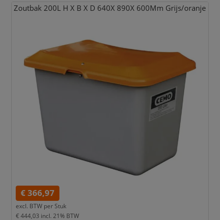
Zoutbak 200L H X B X D 640X 890X 600Mm Grijs/
oranje
€ 366,97
excl. BTW per
Stuk
€ 444,03
incl. 21% BTW