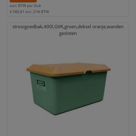
excl. BTW per
Stuk
€ 580,81
incl. 21% BTW
strooigoedbak,
400l,
GVK,
groen,
deksel oranje,
wanden
gesloten