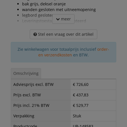
bak grijs, deksel oranje
wanden gesloten met uitneemopening
legbord gesloten
meer
Leveringstoestand gedemonteerd
Stel een vraag over dit artikel
Zie winkelwagen voor totaalprijs inclusief
order-
en verzendkosten
en BTW.
Omschrijving
Adviesprijs excl. BTW
€ 726,60
Prijs excl. BTW
€ 437,83
Prijs incl. 21% BTW
€ 529,77
Verpakking
Stuk
Productcode
UB-148583