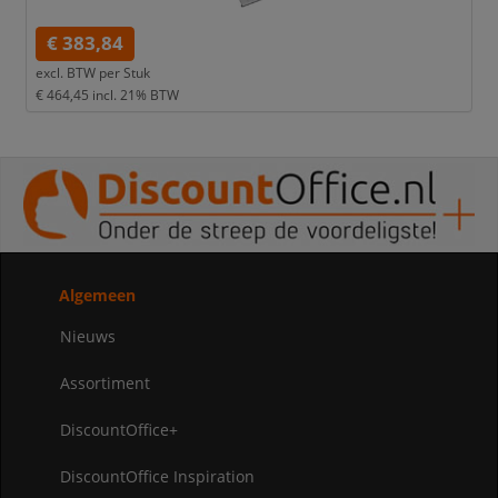
€ 383,84
excl. BTW per
Stuk
€ 464,45
incl. 21% BTW
Algemeen
Nieuws
Assortiment
DiscountOffice+
DiscountOffice Inspiration