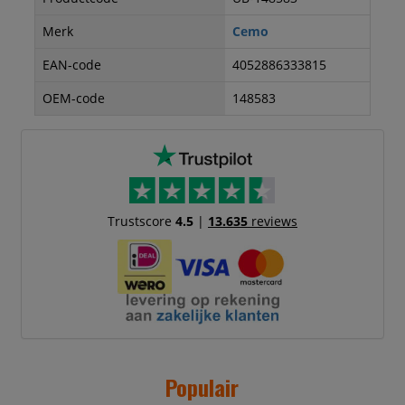
Merk
Cemo
EAN-code
4052886333815
OEM-code
148583
Trustscore
4.5
|
13.635
reviews
Populair