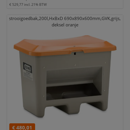
€ 529,77
incl. 21% BTW
strooigoedbak,
200l,
HxBxD 690x890x600mm,
GVK,
grijs,
deksel oranje
€ 480,01