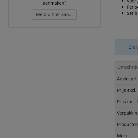
Voor 
aanmaken?
Per s
Set b
Meld u hier aan...
Zie 
Omschrijv
Adviesprij
Prijs excl
Prijs incl
Verpakkin
Productc
Merk