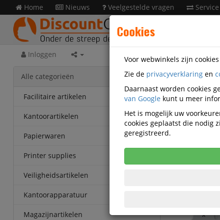
Home
Nieuws
Veelgestelde vragen
Service
Cookies
Inloggen
Voor webwinkels zijn cookie
Zie de
privacyverklaring
en
c
Kanto
Alle categorieën
Daarnaast worden cookies ge
Tabkaar
Facilitaire artikelen
van Google
kunt u meer infor
210x15
Het is mogelijk uw voorkeuren
Kantoorartikelen
cookies geplaatst die nodig
Korting v
geregistreerd.
Papierwaren
Vanaf € 6,
eenheden
Printer supplies
Veiligheidsartikelen
Kantoorapparatuur
Magazijnartikelen