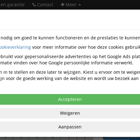
 en garantie
Contact
Meer
s nodig om goed te kunnen functioneren en de prestaties te kunne
ookieverklaring
voor meer informatie over hoe deze cookies gebrui
orartikelen
Archiveringsmiddelen
Tabkaarten
Kangaro
bruikt voor gepersonaliseerde advertenties op het Google Ads pla
t Kangaro A-Z PP 250 micron grijs
matie vinden over hoe Google persoonlijke informatie verwerkt.
0/160mm
 in te stellen en deze later te wijzigen. Kiest u ervoor om te weig
 zijn voor de goede werking van de website en wordt uw bezoek aa
anaf aankoop 2 eenheden, zie
prijsoverzicht
84 excl. BTW bij aankoop van minimaal 19
Accepteren
€ 7,
Weigeren
per set ex
Aanpassen
€ 8,97
per set
BT