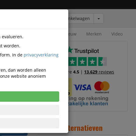
Winkelwagen
Outlet
Nieuw
Merken
Video
n evalueren.
kt worden.
KTC-4AZ
tform. In de
privacyverklaring
eren, dan worden alleen
Trustscore
4.5
|
13.629
reviews
n onze website anoniem
41
cl. BTW
 incl. 21%
Alternatieven
W