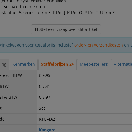
gebruik in systeemkaartenbakken.
et verpakt in een krimp.
estaat uit 5 series: à t/m E, F t/m J, K t/m O, P t/m T, U t/m Z.
Stel een vraag over dit artikel
winkelwagen voor totaalprijs inclusief
order- en verzendkosten
en 
ing
Kenmerken
Staffelprijzen 2+
Meebestellers
Alternat
s excl. BTW
€ 9,95
. BTW
€ 7,41
. 21% BTW
€ 8,97
g
Set
ode
KTC-4AZ
Kangaro