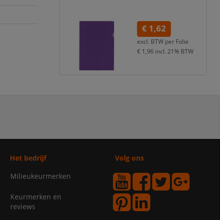
€ 1,62
excl. BTW per
Folie
€ 1,96
incl. 21% BTW
Het bedrijf
Volg ons
Milieukeurmerken
Keurmerken en
reviews