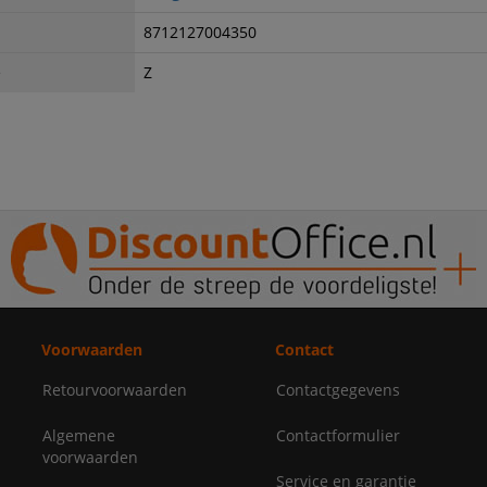
8712127004350
e
Z
Voorwaarden
Contact
Retourvoorwaarden
Contactgegevens
Algemene
Contactformulier
voorwaarden
Service en garantie