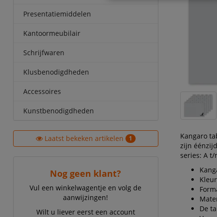
Presentatiemiddelen
Kantoormeubilair
Schrijfwaren
Klusbenodigdheden
Accessoires
Kunstbenodigdheden
Kangaro ta
Laatst bekeken artikelen
1
zijn éénzij
series: A t
Kanga
Nog geen klant?
Kleur
Vul een winkelwagentje en volg de
Form
aanwijzingen!
Mater
De ta
Wilt u liever eerst een account