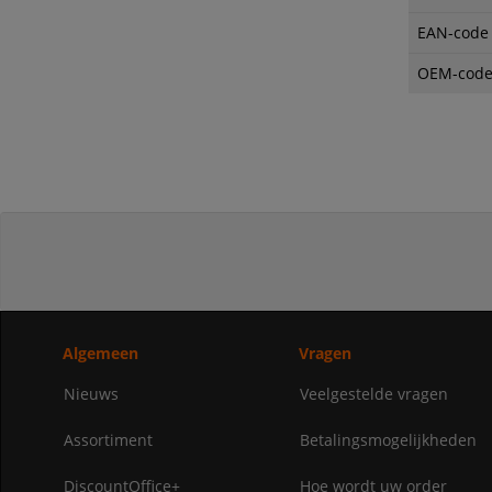
EAN-code
OEM-cod
Algemeen
Vragen
Nieuws
Veelgestelde vragen
Assortiment
Betalingsmogelijkheden
DiscountOffice+
Hoe wordt uw order