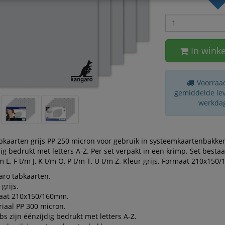
In wink
Voorraad
gemiddelde leve
werkda
bkaarten grijs PP 250 micron voor gebruik in systeemkaartenbakke
dig bedrukt met letters A-Z. Per set verpakt in een krimp. Set bestaa
/m E, F t/m J, K t/m O, P t/m T, U t/m Z. Kleur grijs. Formaat 210x15
ro tabkaarten.
 grijs.
aat 210x150/160mm.
iaal PP 300 micron.
bs zijn éénzijdig bedrukt met letters A-Z.