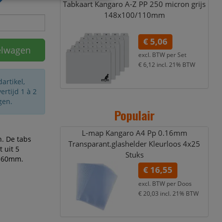
Tabkaart Kangaro A-Z PP 250 micron grijs
148x100/
110mm
€ 5,06
elwagen
excl. BTW per
Set
€ 6,12
incl. 21% BTW
artikel,
rtijd 1 à 2
gen.
Populair
L-map Kangaro A4 Pp 0.16mm
n. De tabs
Transparant.glashelder Kleurloos 4x25
t uit 5
Stuks
0/160mm.
€ 16,55
excl. BTW per
Doos
€ 20,03
incl. 21% BTW