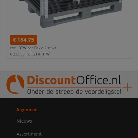
€ 184,75
excl. BTW per
Pak a 2 stuks
€ 223,55
incl. 21% BTW
Algemeen
Nieuws
Assortiment