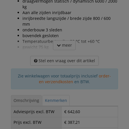
draagvermogen statisch / dynamisch 6000 / 2000
kg
Aan alle zijden inrijdbaar
inrijbreedte langszijde / brede zijde 800 / 600
mm
onderbouw 3 sleden
bovendek gesloten
Temperatuurbestendig -30 °C tot +60 °C
meer
gewicht 75 kg
Stel een vraag over dit artikel
Zie winkelwagen voor totaalprijs inclusief
order-
en verzendkosten
en BTW.
Omschrijving
Kenmerken
Adviesprijs excl. BTW
€ 642,60
Prijs excl. BTW
€ 387,21