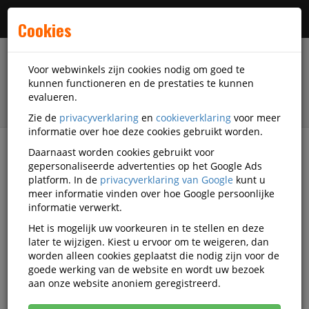
Menu
Cookies
Voor webwinkels zijn cookies nodig om goed te
kunnen functioneren en de prestaties te kunnen
evalueren.
Zie de
privacyverklaring
en
cookieverklaring
voor meer
informatie over hoe deze cookies gebruikt worden.
Daarnaast worden cookies gebruikt voor
filter
gepersonaliseerde advertenties op het Google Ads
platform. In de
privacyverklaring van Google
kunt u
Magazijnartikelen
Verpakken en verzenden
meer informatie vinden over hoe Google persoonlijke
Pallets
Kiga Kunststofftechnik
UB-219393
informatie verwerkt.
Het is mogelijk uw voorkeuren in te stellen en deze
Kiga Kunststofftechnik
later te wijzigen. Kiest u ervoor om te weigeren, dan
hygiënepallet,PE-
worden alleen cookies geplaatst die nodig zijn voor de
goede werking van de website en wordt uw bezoek
regeneraat,HxLxB
aan onze website anoniem geregistreerd.
155x1200x800mm