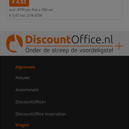
€ 4,52
excl. BTW per
Pak a 500 vel
€ 5,47
incl. 21% BTW
Algemeen
Nieuws
Assortiment
DiscountOffice+
DiscountOffice Inspiration
Vragen