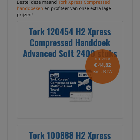
Bestel deze maand
Tork Xpress Compressed
handdoeken
en profiteer van onze extra lage
prijzen!
Tork 120454 H2 Xpress
Compressed Handdoek
Advanced Soft 2400 stuks
nu voor
€ 44,82
excl. BTW
Tork 100888 H2 Xpress