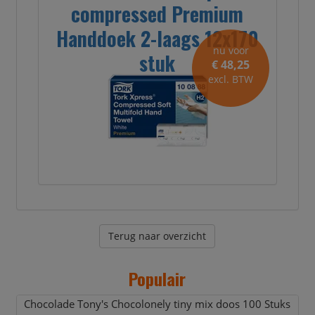
compressed Premium
Handdoek 2-laags 12x170
nu voor
stuk
€ 48,25
excl. BTW
Terug naar overzicht
Populair
Chocolade Tony's Chocolonely tiny mix doos 100 Stuks