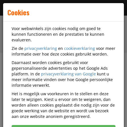
Menu
Cookies
Voor webwinkels zijn cookies nodig om goed te
kunnen functioneren en de prestaties te kunnen
evalueren.
Zie de
privacyverklaring
en
cookieverklaring
voor meer
informatie over hoe deze cookies gebruikt worden.
Daarnaast worden cookies gebruikt voor
Alle categorieën
gepersonaliseerde advertenties op het Google Ads
platform. In de
privacyverklaring van Google
kunt u
Nieuws
meer informatie vinden over hoe Google persoonlijke
Tork Xpress Compressed handdoeken: meer inhoud,
informatie verwerkt.
minder vaak bijvullen!
Het is mogelijk uw voorkeuren in te stellen en deze
later te wijzigen. Kiest u ervoor om te weigeren, dan
worden alleen cookies geplaatst die nodig zijn voor de
Tork Xpress
28-04-2026
goede werking van de website en wordt uw bezoek
Compressed handdoeken:
aan onze website anoniem geregistreerd.