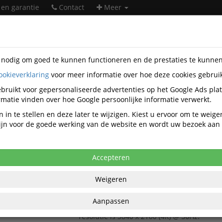
 en garantie
Contact
Meer
s nodig om goed te kunnen functioneren en de prestaties te kunne
ookieverklaring
voor meer informatie over hoe deze cookies gebrui
soires
Kabels
Audio/video/midi kabels
bruikt voor gepersonaliseerde advertenties op het Google Ads pla
Audio/video/midi kabels
matie vinden over hoe Google persoonlijke informatie verwerkt.
 in te stellen en deze later te wijzigen. Kiest u ervoor om te weig
 zijn voor de goede werking van de website en wordt uw bezoek aa
Populariteit
Accepteren
Kabel ACT DisplayPort naar HDMI 1,8 meter
De DisplayPort naar HDMI adapterkabel ve
Weigeren
laptop met een DisplayPort-output op een 
beamer met HDMI-input.
Aanpassen
De kabel heeft een lengte van 1,8 m. De m
resolutie is 3840 x 2160 (4K) @ 30Hz.