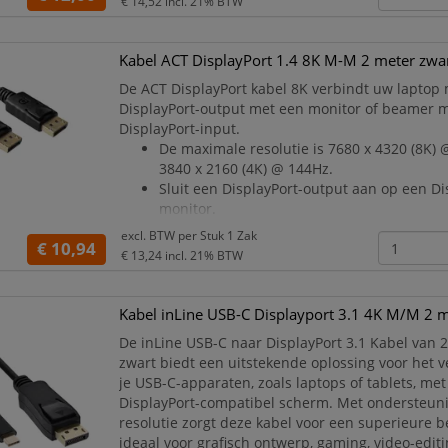
€ 14,52
incl. 21% BTW
De inLine DisplayPort naar
Kabel ACT DisplayPort 1.4 8K M-M 2 meter zwa
De ACT DisplayPort kabel 8K verbindt uw laptop
DisplayPort-output met een monitor of beamer 
DisplayPort-input.
De maximale resolutie is 7680 x 4320 (8K)
3840 x 2160 (4K) @ 144Hz.
Sluit een DisplayPort-output aan op een Di
monitor.
Maximale resolutie: 7680 x 4320 (8K) @ 60H
excl. BTW per
Stuk 1 Zak
€ 10,94
2160 (4K) @ 144Hz.
€ 13,24
incl. 21% BTW
Input: DisplayPort male – Output: DisplayP
De kabel heeft een lengte van 2 meter
Kabel inLine USB-C Displayport 3.1 4K M/M 2 m
De inLine USB-C naar DisplayPort 3.1 Kabel van 2
zwart biedt een uitstekende oplossing voor het 
je USB-C-apparaten, zoals laptops of tablets, me
DisplayPort-compatibel scherm. Met ondersteuni
resolutie zorgt deze kabel voor een superieure be
ideaal voor grafisch ontwerp, gaming, video-edit