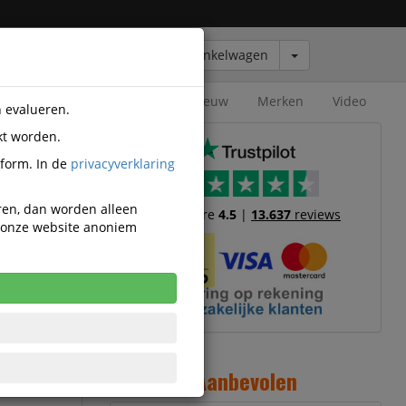
Winkelwagen
Outlet
Nieuw
Merken
Video
n evalueren.
kt worden.
tform. In de
privacyverklaring
eren, dan worden alleen
Trustscore
4.5
|
13.637
reviews
n onze website anoniem
rbindt uw
monitor of
Aanbevolen
aximale