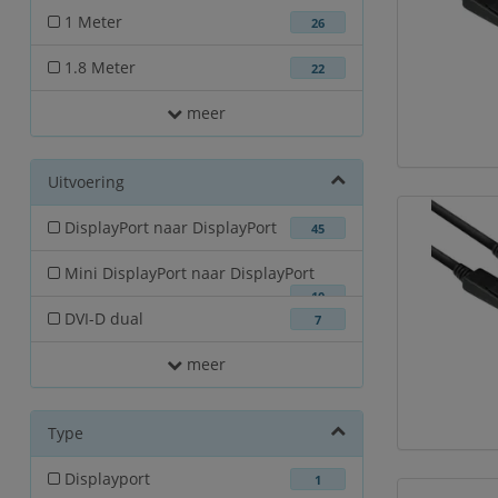
1 Meter
26
1.8 Meter
22
meer
Uitvoering
DisplayPort naar DisplayPort
45
Mini DisplayPort naar DisplayPort
10
DVI-D dual
7
meer
Type
Displayport
1