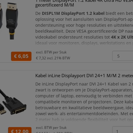
1 meter DisplayPort 1.2 kabel 4K Ultra HD VES
gecertificeerd M/M
De
DISPL1M DisplayPort 1.2 kabel
biedt een be
oplossing voor het aansluiten van DisplayPort-a
ondersteuning voor hoge resoluties en uitsteke
beeldkwaliteit. Deze VESA gecertificeerde DP naa
videokabel ondersteunt resoluties tot
4K x 2K Ul
ideaal voor monitoren, displays, werkstations en
AV-toepassingen.
excl. BTW per
Stuk
€ 6,05
Dankzij ondersteuning voor
HBR2 (High Bit Rate 
€ 7,32
incl. 21% BTW
kabel een stabiele signaalov
Kabel inLine Displayport DVI 24+1 M/M 2 mete
De inLine DisplayPort naar DVI 24+1 Kabel van 2 
zwart is ontworpen om je DisplayPort-apparaten,
computer of laptop, eenvoudig te verbinden met
compatibele monitoren of projectoren. Deze kabe
betrouwbare en kwalitatieve beeldweergave, ide
zowel werk- als entertainmentdoeleinden. Met e
2 meter heb je voldoende flexibiliteit voor het op
apparaten.
excl. BTW per
Stuk
€ 12,00