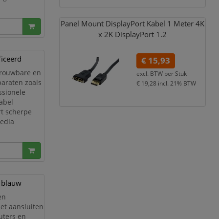
an 2 meter
Panel Mount DisplayPort Kabel 1 Meter 4K
x 2K DisplayPort 1.2
ficeerd
€ 15,93
trouwbare en
excl. BTW per
Stuk
araten zoals
€ 19,28
incl. 21% BTW
ssionele
abel
rt scherpe
media
ge
 blauw
en
et aansluiten
uters en