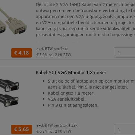
De inLine S-VGA 15HD Kabel van 2 meter in beige 
ontworpen om een betrouwbare verbinding te b
apparaten met een VGA-uitgang, zoals computers
en VGA-compatibele beeldschermen of projector
kabel zorgt voor een uitstekende videokwaliteit, 
presentaties, gaming en multimedia toepassinge
Met de inLine S-VGA 15HD Kabel van 2 meter prof
excl. BTW per
Stuk
een gemakkelijke en effectieve verbinding voor
€ 4,18
€ 5,06
incl. 21% BTW
Kabel ACT VGA Monitor 1.8 meter
Sluit de pc of laptop aan op een monitor 
aansluitkabel. Pin 9 is niet aangesloten.
Kabellengte: 1,8 meter.
VGA aansluitkabel.
Pin 9 is niet aangesloten.
excl. BTW per
Stuk 1 Zak
€ 5,65
€ 6,84
incl. 21% BTW