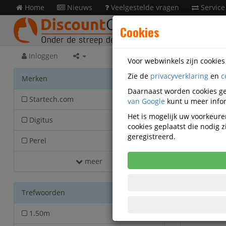
Home
Nieuws
Veelgestelde vragen
Service
Cookies
Inloggen
Voor webwinkels zijn cookie
Zie de
privacyverklaring
en
c
Acces
Merken
Daarnaast worden cookies ge
Startech.com
van Google
118
kunt u meer infor
Het is mogelijk uw voorkeuren
Digitus
27
cookies geplaatst die nodig
geregistreerd.
Perel
15
meer
Trefwoorden
1.50m
1