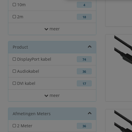
10m
4
2m
18
meer
Product
DisplayPort kabel
74
Audiokabel
36
DVI kabel
17
meer
Afmetingen Meters
2 Meter
36