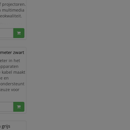
 projectoren.
en multimedia
eokwaliteit.
iteer je van
 meter zwart
eter in het
-apparaten
e kabel maakt
le en
 ondersteunt
 keuze voor
naadloze en
grijs