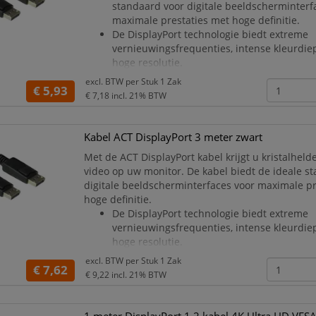
standaard voor digitale beeldscherminterf
maximale prestaties met hoge definitie.
De DisplayPort technologie biedt extreme
vernieuwingsfrequenties, intense kleurdie
hoge resolutie.
DisplayPort Monitor aansluitkabel.
excl. BTW per
Stuk 1 Zak
€ 5,93
Werkt met alle desktopcomputers, laptops
€ 7,18
incl. 21% BTW
met DisplayPort-ondersteuning.
Biedt een resolutie
Kabel ACT DisplayPort 3 meter zwart
Met de ACT DisplayPort kabel krijgt u kristalhelde
video op uw monitor. De kabel biedt de ideale s
digitale beeldscherminterfaces voor maximale pr
hoge definitie.
De DisplayPort technologie biedt extreme
vernieuwingsfrequenties, intense kleurdie
hoge resolutie.
DisplayPort Monitor aansluitkabel.
excl. BTW per
Stuk 1 Zak
€ 7,62
Werkt met alle desktopcomputers, laptops
€ 9,22
incl. 21% BTW
met DisplayPort-ondersteuning.
Biedt een resolutie