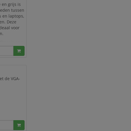
en grijs is
ieden tussen
 en laptops,
en. Deze
ideaal voor
n.
iteer je van
met de VGA-