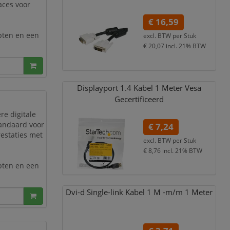
aces voor
€ 16,59
pten en een
excl. BTW per
Stuk
€ 20,07
incl. 21% BTW
 en monitoren
Displayport 1.4 Kabel 1 Meter Vesa
Gecertificeerd
re digitale
tandaard voor
€ 7,24
estaties met
excl. BTW per
Stuk
€ 8,76
incl. 21% BTW
pten en een
Dvi-d Single-link Kabel 1 M -m/
m 1 Meter
 en monitoren