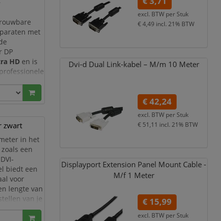
A
€ 3,71
excl. BTW per
Stuk
trouwbare
€ 4,49
incl. 21% BTW
pparaten met
nde
r DP
tra HD
en is
Dvi-d Dual Link-kabel – M/
m 10 Meter
 professionele
2)
levert de
€ 42,24
excl. BTW per
Stuk
r zwart
€ 51,11
incl. 21% BTW
meter in het
 zoals een
 DVI-
Displayport Extension Panel Mount Cable -
l biedt een
M/
f 1 Meter
aal voor
en lengte van
stellen van je
€ 15,99
excl. BTW per
Stuk