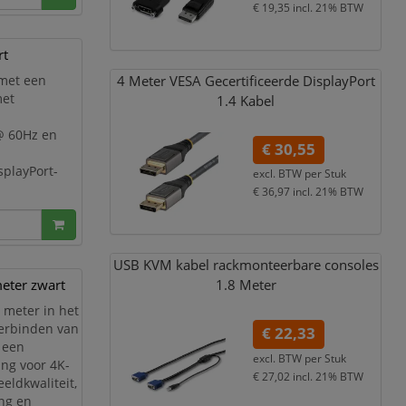
€ 19,35
incl. 21% BTW
rt
4 Meter VESA Gecertificeerde DisplayPort
 met een
met
1.4 Kabel
 @ 60Hz en
€ 30,55
splayPort-
excl. BTW per
Stuk
€ 36,97
incl. 21% BTW
z, 3840 x
ort male.
USB KVM kabel rackmonteerbare consoles
eter zwart
1.8 Meter
 meter in het
verbinden van
€ 22,33
t een
excl. BTW per
Stuk
ng voor 4K-
€ 27,02
incl. 21% BTW
eldkwaliteit,
ing en