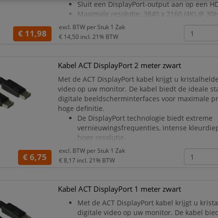
Sluit een DisplayPort-output aan op een H
Maximale resolutie: 3840 x 2160 (4K) @ 30H
Input: DisplayPort – Output: HDMI.
excl. BTW per
Stuk 1 Zak
€ 11,98
Let op: Deze kabel converteert DisplayPor
€ 14,50
incl. 21% BTW
en werkt niet andersom.
Kabel ACT DisplayPort 2 meter zwart
Met de ACT DisplayPort kabel krijgt u kristalhelde
video op uw monitor. De kabel biedt de ideale s
digitale beeldscherminterfaces voor maximale pr
hoge definitie.
De DisplayPort technologie biedt extreme
vernieuwingsfrequenties, intense kleurdie
hoge resolutie.
DisplayPort Monitor aansluitkabel.
excl. BTW per
Stuk 1 Zak
€ 6,75
Werkt met alle desktopcomputers, laptops
€ 8,17
incl. 21% BTW
met DisplayPort-ondersteuning.
Biedt een resolutie
Kabel ACT DisplayPort 1 meter zwart
Met de ACT DisplayPort kabel krijgt u krist
digitale video op uw monitor. De kabel bie