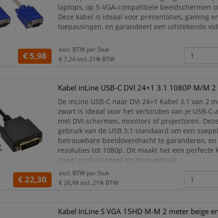
laptops, op S-VGA-compatibele beeldschermen of
Deze kabel is ideaal voor presentaties, gaming 
toepassingen, en garandeert een uitstekende vid
Met de inLine S-VGA 15HD Kabel van 2 meter prof
excl. BTW per
Stuk
een gemakkelijke en effectieve verbinding vo
€ 5,98
€ 7,24
incl. 21% BTW
Kabel inLine USB-C DVI 24+1 3.1 1080P M/M 2
De inLine USB-C naar DVI 24+1 Kabel 3.1 van 2 m
zwart is ideaal voor het verbinden van je USB-C
met DVI-schermen, monitors of projectoren. Dez
gebruik van de USB 3.1 standaard om een soepe
betrouwbare beeldoverdracht te garanderen, en
resoluties tot 1080p. Dit maakt het een perfecte
zowel professioneel als thuisgebruik.
excl. BTW per
Stuk
De inLine USB-C naar DVI Kabel 24+1 biedt een 
€ 22,30
€ 26,98
incl. 21% BTW
hoogw
Kabel InLine S VGA 15HD M-M 2 meter beige en 