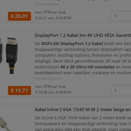
presentaties.
excl. BTW per
Stuk
De inLine USB-C naar DisplayPort 3.1 4K Kabel v
€ 20,01
€ 24,21
incl. 21% BTW
biedt een eenvoudige en
DisplayPort 1.2 Kabel 3m 4K UHD VESA Gecerti
De
DISPL3M DisplayPort 1.2 kabel
biedt een be
hoogwaardige verbinding tussen DisplayPort-app
computers, docking stations, monitoren en profe
displays. Deze VESA gecertificeerde DP naar DP k
ondersteunt
4K x 2K Ultra HD resoluties
en leve
beeldkwaliteit voor zakelijke, creatieve en multi
toepassingen.
excl. BTW per
Stuk
Dankzij
HBR2-ondersteuning
profiteert u van ho
€ 15,77
€ 19,08
incl. 21% BTW
bandbreedte en stabiele digitale video-overdr
Kabel Inline S VGA 15HD M-M 2 meter beige en
De inLine S-VGA 15HD Kabel van 2 meter biedt e
betrouwbare en hoogwaardige verbinding voor h
van apparaten met een VGA-uitgang, zoals comp