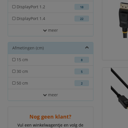
DisplayPort 1.2
18
DisplayPort 1.4
22
meer
Afmetingen (cm)
15 cm
8
30 cm
5
50 cm
2
meer
Nog geen klant?
Vul een winkelwagentje en volg de