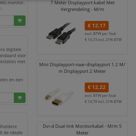
7 Meter Displayport-kabel Met
DMI-monitor.
z.
Vergrendeling - M/
m
t naar HDMI
€ 12,17
excl. BTW per
Stuk
€ 14,73
incl. 21% BTW
re digitale
tandaard voor
estaties met
Mini Displayport-naar-displayport 1.2 M/
m Displayport 2 Meter
pten en een
€ 12,22
excl. BTW per
Stuk
 en monitoren
€ 14,79
incl. 21% BTW
Dvi-d Dual-link Monitorkabel - M/
m 5
alheldere
dt de ideale
Meter