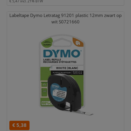
€ 5,47
incl. 21% BTW
Labeltape Dymo Letratag 91201 plastic 12mm zwart op
wit S0721660
€ 5,38