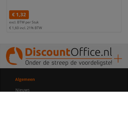
€ 1,32
excl. BTW per
Stuk
€ 1,60
incl. 21% BTW
Algemeen
Nieuws
Assortiment
DiscountOffice+
DiscountOffice Inspiration