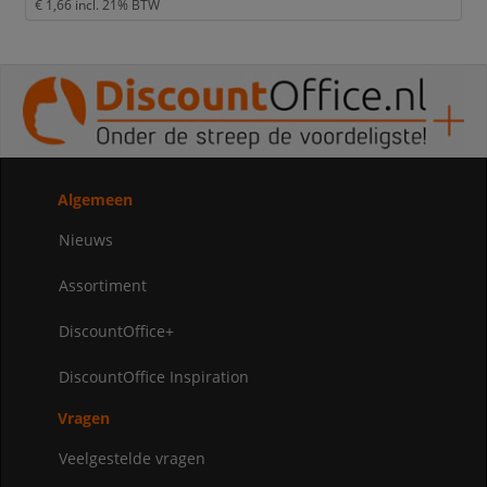
€ 1,66
incl. 21% BTW
Algemeen
Nieuws
Assortiment
DiscountOffice+
DiscountOffice Inspiration
Vragen
Veelgestelde vragen