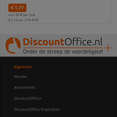
€ 1,77
excl. BTW per
Stuk
€ 2,14
incl. 21% BTW
Algemeen
Nieuws
Assortiment
DiscountOffice+
DiscountOffice Inspiration