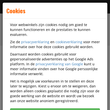
Menu
Cookies
Voor webwinkels zijn cookies nodig om goed te
kunnen functioneren en de prestaties te kunnen
evalueren.
Zie de
privacyverklaring
en
cookieverklaring
voor meer
informatie over hoe deze cookies gebruikt worden.
Daarnaast worden cookies gebruikt voor
Alle categorieën
gepersonaliseerde advertenties op het Google Ads
platform. In de
privacyverklaring van Google
kunt u
Vacatures bij DiscountOffice
meer informatie vinden over hoe Google persoonlijke
informatie verwerkt.
Vacatures
Het is mogelijk uw voorkeuren in te stellen en deze
later te wijzigen. Kiest u ervoor om te weigeren, dan
worden alleen cookies geplaatst die nodig zijn voor de
goede werking van de website en wordt uw bezoek
DiscountOffice.nl
aan onze website anoniem geregistreerd.
is een
snelgroeiende webshop met een