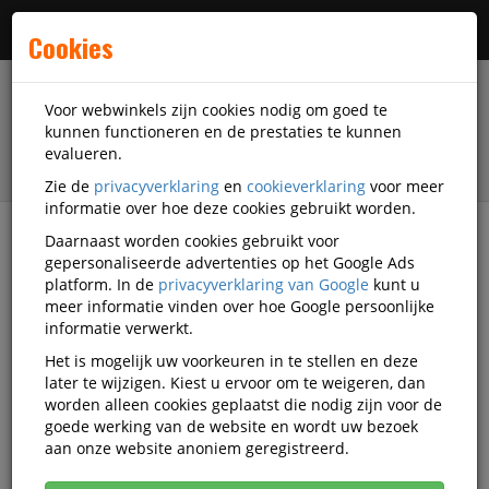
Menu
Cookies
Voor webwinkels zijn cookies nodig om goed te
kunnen functioneren en de prestaties te kunnen
evalueren.
Zie de
privacyverklaring
en
cookieverklaring
voor meer
informatie over hoe deze cookies gebruikt worden.
Daarnaast worden cookies gebruikt voor
filter
gepersonaliseerde advertenties op het Google Ads
platform. In de
privacyverklaring van Google
kunt u
Papierwaren
Enveloppen
meer informatie vinden over hoe Google persoonlijke
Gekleurde enveloppen
informatie verwerkt.
Het is mogelijk uw voorkeuren in te stellen en deze
Gekleurde enveloppen
later te wijzigen. Kiest u ervoor om te weigeren, dan
worden alleen cookies geplaatst die nodig zijn voor de
goede werking van de website en wordt uw bezoek
Populariteit
aan onze website anoniem geregistreerd.