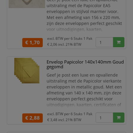
C6-
uitstraling met de Papicolor EA5
enveloppen in stijlvol marmer ivoor.
Met een afmeting van 156 x 220 mm,
zijn deze enveloppen perfect geschikt
voor uitnodigingen, kaarten,
certificaten of andere belangrijke
excl. BTW per
6 Stuks 1 Pak
documenten.
€ 1,70
€ 2,06
incl. 21% BTW
Het hoge kwaliteit papier is stevig,
duurzaam en zorgt voor een
Envelop Papicolor 140x140mm Goud
professionele uitstraling. De klassieke
gegomd
marmer ivoor kleur is ideaal voor
speciale gelegenheden en
Geef je post een luxe en opvallende
marketingdoeleinden. Het p
uitstraling met de Papicolor vierkante
enveloppen in metallic goud. Met een
afmeting van 140 x 140 mm, zijn deze
enveloppen perfect geschikt voor
uitnodigingen, kaarten, certificaten of
andere belangrijke documenten.
excl. BTW per
6 Stuks 1 Pak
€ 2,88
Het hoge kwaliteit papier is stevig,
€ 3,48
incl. 21% BTW
duurzaam en zorgt voor een
professionele uitstraling. De stijlvolle