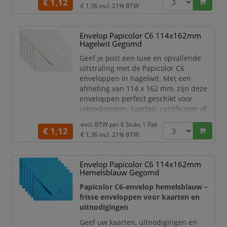
€ 1,12
sprankelende kleur trekt direct de
€ 1,36
incl. 21% BTW
aandacht en maakt uw post extra
herkenbaar. Hierdoor zijn deze
Envelop Papicolor C6 114x162mm
enveloppen ideaal voor feestelijke
Hagelwit Gegomd
gelegenheden, creatieve projecten,
zakelijke uitnodigingen en
Geef je post een luxe en opvallende
promotionele mailings.
uitstraling met de Papicolor C6
enveloppen in hagelwit. Met een
De e
afmeting van 114 x 162 mm, zijn deze
enveloppen perfect geschikt voor
uitnodigingen, kaarten, certificaten of
andere belangrijke documenten.
excl. BTW per
6 Stuks 1 Pak
€ 1,12
Het hoge kwaliteit papier is stevig,
€ 1,36
incl. 21% BTW
duurzaam en zorgt voor een
professionele uitstraling. De hagelwitte
Envelop Papicolor C6 114x162mm
kleur is ideaal voor speciale
Hemelsblauw Gegomd
gelegenheden en
marketingdoeleinden. Het praktische
Papicolor C6-envelop hemelsblauw –
C6-formaat is oo
frisse enveloppen voor kaarten en
uitnodigingen
Geef uw kaarten, uitnodigingen en