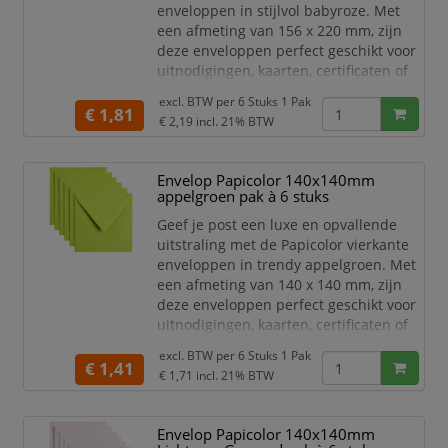
enveloppen in stijlvol babyroze. Met
een afmeting van 156 x 220 mm, zijn
deze enveloppen perfect geschikt voor
uitnodigingen, kaarten, certificaten of
andere belangrijke documenten.
excl. BTW per
6 Stuks 1 Pak
€ 1,81
Het hoge kwaliteit papier is stevig,
€ 2,19
incl. 21% BTW
duurzaam en zorgt voor een
professionele uitstraling. De subtiele
Envelop Papicolor 140x140mm
babyroze kleur is ideaal voor speciale
appelgroen pak à 6 stuks
gelegenheden en
marketingdoeleinden. Het praktische
Geef je post een luxe en opvallende
uitstraling met de Papicolor vierkante
enveloppen in trendy appelgroen. Met
een afmeting van 140 x 140 mm, zijn
deze enveloppen perfect geschikt voor
uitnodigingen, kaarten, certificaten of
andere belangrijke documenten.
excl. BTW per
6 Stuks 1 Pak
€ 1,41
Het hoge kwaliteit papier is stevig,
€ 1,71
incl. 21% BTW
duurzaam en zorgt voor een
professionele uitstraling. De heldere
Envelop Papicolor 140x140mm
appelgroene kleur is ideaal voor