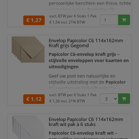
persoonlijke berichten een frisse, lichte
uitstraling met de
Papicolor C6-
enveloppen in hemelsblauw
. De
excl. BTW per
6 Stuks 1 Pak
€ 1,27
zachte blauwe kleur zorgt voor een
€ 1,54
incl. 21% BTW
rustige en vriendelijke presentatie en
maakt uw post direct herkenbaar. Deze
Envelop Papicolor C6 114x162mm
enveloppen zijn geschikt voor
Kraft grijs Gegomd
feestelijke gelegenheden, persoonlijke
correspondentie, zakelijke
Papicolor C6-envelop kraft grijs –
uitnodigingen en c
stijlvolle enveloppen voor kaarten en
uitnodigingen
Geef uw post een natuurlijke en
stijlvolle uitstraling met de
Papicolor
C6-enveloppen in kraft grijs
. De
karakteristieke kraftstructuur en
excl. BTW per
6 Stuks 1 Pak
€ 1,12
rustige grijze kleur maken deze
€ 1,36
incl. 21% BTW
enveloppen bijzonder geschikt voor
persoonlijke kaarten, feestelijke
Envelop Papicolor C6 114x162mm
uitnodigingen, zakelijke
kraft wit pak à 6 stuks
correspondentie en creatieve
projecten.
Papicolor C6-envelop kraft wit –