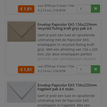
certificaten of andere belangrijke
excl. BTW per
6 Stuks 1 Pak
documenten.
€ 1,81
€ 2,19
incl. 21% BTW
Het hoge kwaliteit papier is stevig,
duurzaam en zorgt voor een
Envelop Papicolor EA5 156x220mm
professionele uitstraling. De
recycled fluting kraft grijs pak à 6
opvallende felroze kleur is ideaal voor
speciale gelegenheden en
Geef je post een luxe en opvallende
marketingdoeleinden. Het praktis
uitstraling met de Papicolor EA5
enveloppen in recycled fluting kraft
grijs. Met een afmeting van 156 x 220
mm, zijn deze enveloppen perfect
geschikt voor uitnodigingen, kaarten,
certificaten of andere belangrijke
excl. BTW per
6 Stuks 1 Pak
documenten.
€ 1,81
€ 2,19
incl. 21% BTW
Het hoge kwaliteit papier is stevig,
duurzaam en zorgt voor een
Envelop Papicolor EA5 156x220mm
professionele uitstraling. De
hagelwit pak à 6 stuks
natuurlijke grijze kleur is ideaal voor
speciale gelegenheden en
Geef je post een luxe en opvallende
marketingdoeleinden. He
uitstraling met de Papicolor EA5
enveloppen in hagelwit. Met een