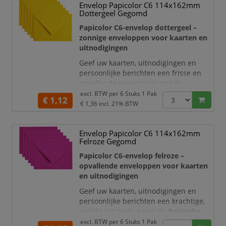
Envelop Papicolor C6 114x162mm
enveloppen geschikt voor feestelijke
Dottergeel Gegomd
gelegenheden, zakelijke communicatie
en creatieve papierprojecten.
Papicolor C6-envelop dottergeel –
zonnige enveloppen voor kaarten en
De enveloppen hebben
uitnodigingen
Geef uw kaarten, uitnodigingen en
persoonlijke berichten een frisse en
opvallende presentatie met de
Papicolor C6-enveloppen in
excl. BTW per
6 Stuks 1 Pak
€ 1,12
dottergeel
. De heldere gele kleur zorgt
€ 1,36
incl. 21% BTW
voor een vrolijke en energieke
uitstraling, waardoor uw post direct
Envelop Papicolor C6 114x162mm
opvalt tussen andere correspondentie.
Felroze Gegomd
De enveloppen hebben het praktische
Papicolor C6-envelop felroze –
C6-formaat van 114 x 162 mm
. Dit
opvallende enveloppen voor kaarten
formaat is geschik
en uitnodigingen
Geef uw kaarten, uitnodigingen en
persoonlijke berichten een krachtige,
vrolijke uitstraling met de
Papicolor
C6-enveloppen in felroze
. De
excl. BTW per
6 Stuks 1 Pak