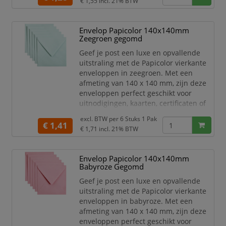
Het hoge kwaliteit papier is stevig,
€ 1,55
incl. 21% BTW
duurzaam en zorgt voor een
professionele uitstraling. De stijlvolle
Envelop Papicolor 140x140mm
oranje kleur is ideaal voor speciale
Zeegroen gegomd
gelegenheden en
marketingdoeleinden.
Geef je post een luxe en opvallende
uitstraling met de Papicolor vierkante
Of j
enveloppen in zeegroen. Met een
afmeting van 140 x 140 mm, zijn deze
enveloppen perfect geschikt voor
uitnodigingen, kaarten, certificaten of
andere belangrijke documenten.
excl. BTW per
6 Stuks 1 Pak
€ 1,41
Het hoge kwaliteit papier is stevig,
€ 1,71
incl. 21% BTW
duurzaam en zorgt voor een
professionele uitstraling. De stijlvolle
Envelop Papicolor 140x140mm
zeegroene kleur is ideaal voor speciale
Babyroze Gegomd
gelegenheden en
marketingdoeleinden.
Geef je post een luxe en opvallende
uitstraling met de Papicolor vierkante
Of je nu
enveloppen in babyroze. Met een
afmeting van 140 x 140 mm, zijn deze
enveloppen perfect geschikt voor