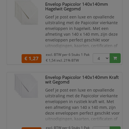
Envelop Papicolor 140x140mm
metallic goudkleur is ideaal voor
Hagelwit Gegomd
speciale gelegenheden en
marketingdoeleinden.
Geef je post een luxe en opvallende
uitstraling met de Papicolor vierkante
O
enveloppen in hagelwit. Met een
afmeting van 140 x 140 mm, zijn deze
enveloppen perfect geschikt voor
uitnodigingen, kaarten, certificaten of
andere belangrijke documenten.
excl. BTW per
6 Stuks 1 Pak
€ 1,27
Het hoge kwaliteit papier is stevig,
€ 1,54
incl. 21% BTW
duurzaam en zorgt voor een
professionele uitstraling. De hagelwitte
Envelop Papicolor 140x140mm Kraft
kleur is ideaal voor speciale
wit Gegomd
gelegenheden en
marketingdoeleinden.
Geef je post een luxe en opvallende
uitstraling met de Papicolor vierkante
Of je nu een feeste
enveloppen in rustiek kraft wit. Met
een afmeting van 140 x 140 mm, zijn
deze enveloppen perfect geschikt voor
uitnodigingen, kaarten, certificaten of
andere belangrijke documenten.
excl. BTW per
6 Stuks 1 Pak