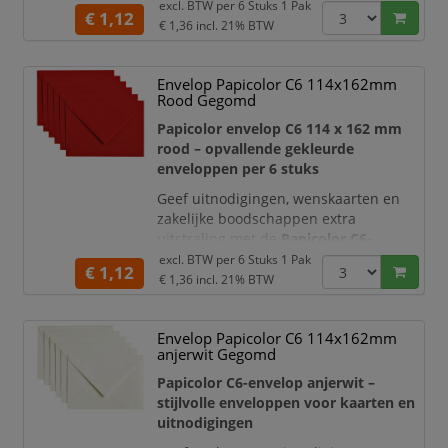
met de
Papicolor enveloppen C6 in
excl. BTW per
6 Stuks 1 Pak
€ 1,12
kraftbruin
. De enveloppen hebben een
€ 1,36
incl. 21% BTW
afmeting van
114 x 162 mm
en zijn
geschikt voor kaarten en documenten
Envelop Papicolor C6 114x162mm
op A6-formaat.
Rood Gegomd
Het stevige
gerecyclede papier van 100
Papicolor envelop C6 114 x 162 mm
g/m²
zorgt voor een hoogwaardige
rood – opvallende gekleurde
uitstraling en biedt vo
enveloppen per 6 stuks
Geef uitnodigingen, wenskaarten en
zakelijke boodschappen extra
uitstraling met de
Papicolor C6-
enveloppen in rood
. Deze opvallende
excl. BTW per
6 Stuks 1 Pak
€ 1,12
enveloppen hebben een afmeting van
€ 1,36
incl. 21% BTW
114 x 162 mm
en zijn geschikt voor
kaarten en documenten op A6-formaat.
Envelop Papicolor C6 114x162mm
Het stevige papier van
100 g/m²
zorgt
anjerwit Gegomd
voor een verzorgde en hoogwaardige
Papicolor C6-envelop anjerwit –
presentatie. De krachtige rode kleur
stijlvolle enveloppen voor kaarten en
trekt dire
uitnodigingen