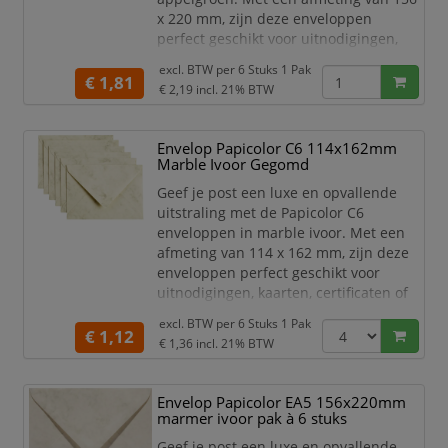
x 220 mm, zijn deze enveloppen
perfect geschikt voor uitnodigingen,
kaarten, certificaten of andere
excl. BTW per
6 Stuks 1 Pak
belangrijke documenten.
€ 1,81
€ 2,19
incl. 21% BTW
Het hoge kwaliteit papier is stevig,
duurzaam en zorgt voor een
Envelop Papicolor C6 114x162mm
professionele uitstraling. De
Marble Ivoor Gegomd
opvallende appelgroene kleur is ideaal
voor speciale gelegenheden en
Geef je post een luxe en opvallende
marketingdoeleinden. Het
uitstraling met de Papicolor C6
enveloppen in marble ivoor. Met een
afmeting van 114 x 162 mm, zijn deze
enveloppen perfect geschikt voor
uitnodigingen, kaarten, certificaten of
andere belangrijke documenten.
excl. BTW per
6 Stuks 1 Pak
€ 1,12
Het hoge kwaliteit papier is stevig,
€ 1,36
incl. 21% BTW
duurzaam en zorgt voor een
professionele uitstraling. De trendy
Envelop Papicolor EA5 156x220mm
marble ivoor kleur is ideaal voor
marmer ivoor pak à 6 stuks
speciale gelegenheden en
marketingdoeleinden. Het praktische
Geef je post een luxe en opvallende