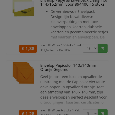
Envelop Papyrus Envelpack Design C6
grijze kleur is ideaal voor speciale
114x162mm ivoor 894400 15 stuks
gelegenheden en
marketingdoeleinden. Het praktische
De vernieuwde Envelpack
C6-forma
Design-lijn bevat diverse
kleinverpakkingen met luxe
enveloppen, kaarten, dubbele
kaarten en gecombineerde setjes
met kaarten en enveloppen. De
kaarten en enveloppen zijn
excl. BTW per
15 Stuks 1 Pak
leverbaar in de kleuren wit en
€ 1,38
€ 1,67
incl. 21% BTW
ivoor en alle setjes zijn verpakt in
hersluitbare zakjes.
Gemaakt van papier met een
Envelop Papicolor 140x140mm
papiergewicht van 80 g/m².
Oranje Gegomd
Heeft enveloptype C6 met een
Geef je post een luxe en opvallende
afmeting van 114x162mm.
uitstraling met de Papicolor vierkante
enveloppen in opvallend oranje. Met
een afmeting van 140 x 140 mm, zijn
deze enveloppen perfect geschikt voor
uitnodigingen, kaarten, certificaten of
andere belangrijke documenten.
excl. BTW per
6 Stuks 1 Pak
€ 1,28