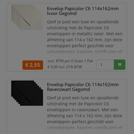
professionele uitstraling. De
Envelop Papicolor C6 114x162mm
opvallende rode kleur is ideaal voor
Ivoor Gegomd
speciale gelegenheden en
marketingdoeleinden.
Geef je post een luxe en opvallende
uitstraling met de Papicolor C6
Of je nu een
enveloppen in metallic ivoor. Met een
afmeting van 114 x 162 mm, zijn deze
enveloppen perfect geschikt voor
uitnodigingen, kaarten, certificaten of
andere belangrijke documenten.
excl. BTW per
6 Stuks 1 Pak
€ 2,55
Het hoge kwaliteit papier is stevig,
€ 3,09
incl. 21% BTW
duurzaam en zorgt voor een
professionele uitstraling. De metallic
Envelop Papicolor C6 114x162mm
ivoor kleur is ideaal voor speciale
Ravenzwart Gegomd
gelegenheden en
marketingdoeleinden. Het praktische
Geef je post een luxe en opvallende
C6-for
uitstraling met de Papicolor C6
enveloppen in ravenzwart. Met een
afmeting van 114 x 162 mm, zijn deze
enveloppen perfect geschikt voor
uitnodigingen, kaarten, certificaten of
andere belangrijke documenten.