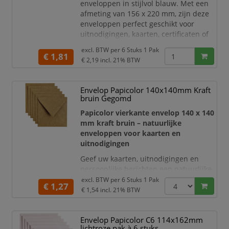
enveloppen in stijlvol blauw. Met een
afmeting van 156 x 220 mm, zijn deze
enveloppen perfect geschikt voor
uitnodigingen, kaarten, certificaten of
andere belangrijke documenten.
excl. BTW per
6 Stuks 1 Pak
€ 1,81
Het hoge kwaliteit papier is stevig,
€ 2,19
incl. 21% BTW
duurzaam en zorgt voor een
professionele uitstraling. De koninklijke
Envelop Papicolor 140x140mm Kraft
blauwe kleur is ideaal voor speciale
bruin Gegomd
gelegenheden en
marketingdoeleinden. Het praktische E
Papicolor vierkante envelop 140 x 140
mm kraft bruin – natuurlijke
enveloppen voor kaarten en
uitnodigingen
Geef uw kaarten, uitnodigingen en
persoonlijke berichten een natuurlijke
en stijlvolle presentatie met de
excl. BTW per
6 Stuks 1 Pak
€ 1,27
Papicolor enveloppen van 140 x 140
€ 1,54
incl. 21% BTW
mm in kraft bruin
. De vierkante vorm
en rustieke kraftkleur zorgen voor een
Envelop Papicolor C6 114x162mm
eigentijdse, ambachtelijke uitstraling
lichtroze pak à 6 stuks