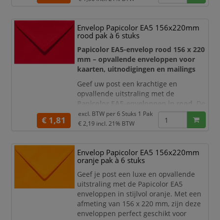
rustige en stijlvolle uitstraling en past
uitstekend bij feestelijke, creatieve en
Envelop Papicolor EA5 156x220mm
zakelijke correspondentie.
rood pak à 6 stuks
De enveloppen hebben het praktische
Papicolor EA5-envelop rood 156 x 220
C6-formaat van 114 x 162 mm
. Dit for
mm – opvallende enveloppen voor
kaarten, uitnodigingen en mailings
Geef uw post een krachtige en
opvallende uitstraling met de
Papicolor EA5-enveloppen in rood
. De
heldere kleur trekt direct de aandacht
excl. BTW per
6 Stuks 1 Pak
€ 1,81
en maakt deze enveloppen bijzonder
€ 2,19
incl. 21% BTW
geschikt voor uitnodigingen,
wenskaarten, aankondigingen,
Envelop Papicolor EA5 156x220mm
certificaten en promotionele mailings.
oranje pak à 6 stuks
Met een formaat van
156 x 220 mm
Geef je post een luxe en opvallende
bieden de enveloppen ruimte aan A5-
uitstraling met de Papicolor EA5
docu
enveloppen in stijlvol oranje. Met een
afmeting van 156 x 220 mm, zijn deze
enveloppen perfect geschikt voor