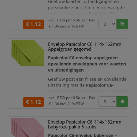
Geef uw kaarten, uitnodigingen en
persoonlijke berichten een verzorgde
presentatie met de
Papicolor C6-
enveloppen in anjerwit
. De zachte,
excl. BTW per
6 Stuks 1 Pak
€ 1,12
warme wittint zorgt voor een elegante
€ 1,36
incl. 21% BTW
en tijdloze uitstraling. Hierdoor zijn
deze enveloppen geschikt voor
Envelop Papicolor C6 114x162mm
feestelijke gelegenheden, zakelijke
Appelgroen gegomd
communicatie en creatieve
papierprojecten.
Papicolor C6-envelop appelgroen –
opvallende enveloppen voor kaarten
De enveloppen hebben het praktische
en uitnodigingen
Geef uw post een frisse en opvallende
uitstraling met de
Papicolor C6-
enveloppen in appelgroen
. De heldere
groene kleur trekt direct de aandacht
excl. BTW per
6 Stuks 1 Pak
€ 1,12
en maakt deze enveloppen ideaal voor
€ 1,36
incl. 21% BTW
feestelijke uitnodigingen, wenskaarten,
aankondigingen, creatieve projecten en
Envelop Papicolor C6 114x162mm
promotionele mailings.
babyroze pak à 6 stuks
De enveloppen hebben een praktisch
Papicolor C6-envelop babyroze –