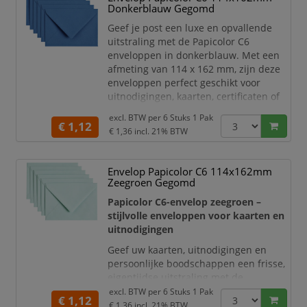
Donkerblauw Gegomd
mailings.
Geef je post een luxe en opvallende
De enveloppen hebben het praktische
uitstraling met de Papicolor C6
C6-formaat van 114 x 162 mm
.
enveloppen in donkerblauw. Met een
Hierdoor
afmeting van 114 x 162 mm, zijn deze
enveloppen perfect geschikt voor
uitnodigingen, kaarten, certificaten of
andere belangrijke documenten.
excl. BTW per
6 Stuks 1 Pak
€ 1,12
Het hoge kwaliteit papier is stevig,
€ 1,36
incl. 21% BTW
duurzaam en zorgt voor een
professionele uitstraling. De klassieke
Envelop Papicolor C6 114x162mm
donkerblauwe kleur is ideaal voor
Zeegroen Gegomd
speciale gelegenheden en
marketingdoeleinden. Het praktische C
Papicolor C6-envelop zeegroen –
stijlvolle enveloppen voor kaarten en
uitnodigingen
Geef uw kaarten, uitnodigingen en
persoonlijke boodschappen een frisse,
eigentijdse uitstraling met de
Papicolor C6-enveloppen in zeegroen
.
excl. BTW per
6 Stuks 1 Pak
€ 1,12
De zachte blauwgroene kleur heeft een
€ 1,36
incl. 21% BTW