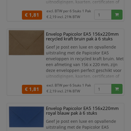
uitnodigingen, kaarten, certificaten of
andere belangrijke documenten.
excl. BTW per
6 Stuks 1 Pak
€ 1,81
Het hoge kwaliteit papier is stevig,
€ 2,19
incl. 21% BTW
duurzaam en zorgt voor een
professionele uitstraling. De
Envelop Papicolor EA5 156x220mm
opvallende oranje kleur is ideaal voor
recycled kraft bruin pak à 6 stuks
speciale gelegenheden en
marketingdoeleinden. Het praktische E
Geef je post een luxe en opvallende
uitstraling met de Papicolor EA5
enveloppen in recycled kraft bruin. Met
een afmeting van 156 x 220 mm, zijn
deze enveloppen perfect geschikt voor
uitnodigingen, kaarten, certificaten of
andere belangrijke documenten.
excl. BTW per
6 Stuks 1 Pak
€ 1,81
Het hoge kwaliteit papier is stevig,
€ 2,19
incl. 21% BTW
duurzaam en zorgt voor een
professionele uitstraling. De
Envelop Papicolor EA5 156x220mm
natuurlijke bruine kleur is ideaal voor
royal blauw pak à 6 stuks
speciale gelegenheden en
marketingdoeleinden. Het prakti
Geef je post een luxe en opvallende
uitstraling met de Papicolor EA5