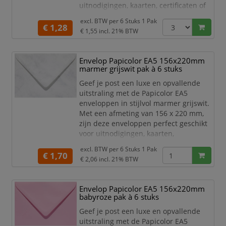
uitnodigingen, kaarten, certificaten of
andere belangrijke documenten.
excl. BTW per
6 Stuks 1 Pak
€ 1,28
Het hoge kwaliteit papier is stevig,
€ 1,55
incl. 21% BTW
duurzaam en zorgt voor een
professionele uitstraling. De zachte
Envelop Papicolor EA5 156x220mm
babyroze kleur is ideaal voor speciale
marmer grijswit pak à 6 stuks
gelegenheden en
marketingdoeleinden.
Geef je post een luxe en opvallende
uitstraling met de Papicolor EA5
Of je nu een f
enveloppen in stijlvol marmer grijswit.
Met een afmeting van 156 x 220 mm,
zijn deze enveloppen perfect geschikt
voor uitnodigingen, kaarten,
certificaten of andere belangrijke
excl. BTW per
6 Stuks 1 Pak
documenten.
€ 1,70
€ 2,06
incl. 21% BTW
Het hoge kwaliteit papier is stevig,
duurzaam en zorgt voor een
Envelop Papicolor EA5 156x220mm
professionele uitstraling. De klasseieke
babyroze pak à 6 stuks
marmer grijswitte kleur is ideaal voor
speciale gelegenheden en
Geef je post een luxe en opvallende
marketingdoeleind
uitstraling met de Papicolor EA5