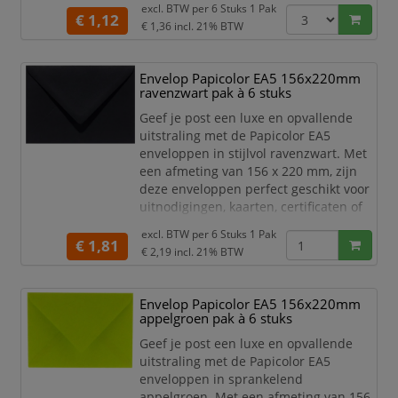
excl. BTW per
6 Stuks 1 Pak
€ 1,12
Het hoge kwaliteit papier is stevig,
€ 1,36
incl. 21% BTW
duurzaam en zorgt voor een
professionele uitstraling. De klassieke
Envelop Papicolor EA5 156x220mm
ravenzwarte kleur is ideaal voor
ravenzwart pak à 6 stuks
speciale gelegenheden en
marketingdoeleinden. Het praktische
Geef je post een luxe en opvallende
C6-
uitstraling met de Papicolor EA5
enveloppen in stijlvol ravenzwart. Met
een afmeting van 156 x 220 mm, zijn
deze enveloppen perfect geschikt voor
uitnodigingen, kaarten, certificaten of
andere belangrijke documenten.
excl. BTW per
6 Stuks 1 Pak
€ 1,81
Het hoge kwaliteit papier is stevig,
€ 2,19
incl. 21% BTW
duurzaam en zorgt voor een
professionele uitstraling. De klassieke
Envelop Papicolor EA5 156x220mm
ravenzwarte kleur is ideaal voor
appelgroen pak à 6 stuks
speciale gelegenheden en
marketingdoeleinden. Het prak
Geef je post een luxe en opvallende
uitstraling met de Papicolor EA5
enveloppen in sprankelend
appelgroen. Met een afmeting van 156