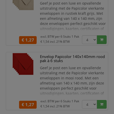
marketingdoeleinden. Het pra
Geef je post een luxe en opvallende
uitstraling met de Papicolor vierkante
enveloppen in rustiek kraft grijs. Met
een afmeting van 140 x 140 mm, zijn
deze enveloppen perfect geschikt voor
uitnodigingen, kaarten, certificaten of
andere belangrijke documenten.
excl. BTW per
6 Stuks 1 Pak
€ 1,27
Het hoge kwaliteit papier is stevig,
€ 1,54
incl. 21% BTW
duurzaam en zorgt voor een
professionele uitstraling. De
Envelop Papicolor 140x140mm rood
natuurlijke grijze kleur is ideaal voor
pak à 6 stuks
speciale gelegenheden en
marketingdoeleinden.
Geef je post een luxe en opvallende
uitstraling met de Papicolor vierkante
enveloppen in mooi rood. Met een
afmeting van 140 x 140 mm, zijn deze
enveloppen perfect geschikt voor
uitnodigingen, kaarten, certificaten of
andere belangrijke documenten.
excl. BTW per
6 Stuks 1 Pak
€ 1,27
Het hoge kwaliteit papier is stevig,
€ 1,54
incl. 21% BTW
duurzaam en zorgt voor een