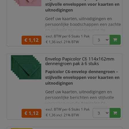
C6-formaat van 114 x 162 mm
. Dit
stijlvolle enveloppen voor kaarten en
formaa
uitnodigingen
Geef uw kaarten, uitnodigingen en
persoonlijke boodschappen een zachte
en stijlvolle presentatie met de
Papicolor C6-enveloppen in babyroze
.
excl. BTW per
6 Stuks 1 Pak
€ 1,12
De subtiele roze kleur zorgt voor een
€ 1,36
incl. 21% BTW
vriendelijke, feestelijke uitstraling en
maakt iedere verzending extra
Envelop Papicolor C6 114x162mm
bijzonder. Deze gekleurde enveloppen
dennengroen pak à 6 stuks
zijn ideaal voor geboortekaarten,
uitnodigingen, felicitaties en creatieve
Papicolor C6-envelop dennengroen –
m
stijlvolle enveloppen voor kaarten en
uitnodigingen
Geef uw kaarten, uitnodigingen en
persoonlijke berichten een stijlvolle
uitstraling met de
Papicolor C6-
enveloppen in dennengroen
. De diepe
excl. BTW per
6 Stuks 1 Pak
€ 1,12
groene kleur zorgt voor een luxe,
€ 1,36
incl. 21% BTW
natuurlijke en professionele
presentatie. Hierdoor zijn de