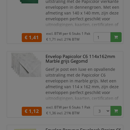
uitstraling met de Papicolor vierkante
enveloppen in dennengroen. Met een
afmeting van 140 x 140 mm, zijn deze
enveloppen perfect geschikt voor
uitnodigingen, kaarten, certificaten of
andere belangrijke documenten.
excl. BTW per
6 Stuks 1 Pak
€ 1,41
Het hoge kwaliteit papier is stevig,
€ 1,71
incl. 21% BTW
duurzaam en zorgt voor een
professionele uitstraling. De trendy
Envelop Papicolor C6 114x162mm
dennengroene kleur is ideaal voor
Marble grijs Gegomd
speciale gelegenheden en
marketingdoeleinden.
Geef je post een luxe en opvallende
uitstraling met de Papicolor C6
Of je n
enveloppen in marble grijs. Met een
afmeting van 114 x 162 mm, zijn deze
enveloppen perfect geschikt voor
uitnodigingen, kaarten, certificaten of
andere belangrijke documenten.
excl. BTW per
6 Stuks 1 Pak
€ 1,12
Het hoge kwaliteit papier is stevig,
€ 1,36
incl. 21% BTW
duurzaam en zorgt voor een
professionele uitstraling. De marble