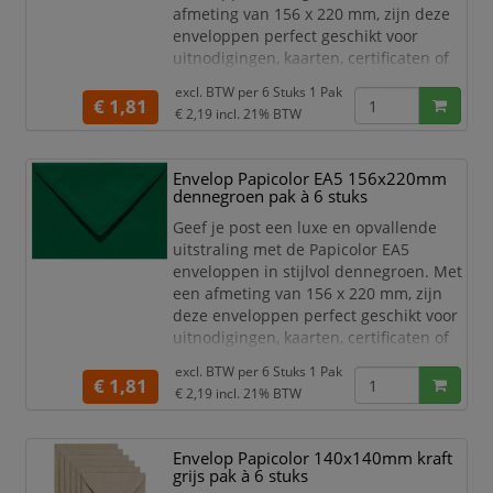
afmeting van 156 x 220 mm, zijn deze
enveloppen perfect geschikt voor
uitnodigingen, kaarten, certificaten of
andere belangrijke documenten.
excl. BTW per
6 Stuks 1 Pak
€ 1,81
Het hoge kwaliteit papier is stevig,
€ 2,19
incl. 21% BTW
duurzaam en zorgt voor een
professionele uitstraling. De
Envelop Papicolor EA5 156x220mm
helderwitte kleur is ideaal voor
dennegroen pak à 6 stuks
speciale gelegenheden en
marketingdoeleinden. Het praktische
Geef je post een luxe en opvallende
EA5-formaat is
uitstraling met de Papicolor EA5
enveloppen in stijlvol dennegroen. Met
een afmeting van 156 x 220 mm, zijn
deze enveloppen perfect geschikt voor
uitnodigingen, kaarten, certificaten of
andere belangrijke documenten.
excl. BTW per
6 Stuks 1 Pak
€ 1,81
Het hoge kwaliteit papier is stevig,
€ 2,19
incl. 21% BTW
duurzaam en zorgt voor een
professionele uitstraling. De
Envelop Papicolor 140x140mm kraft
opvallende dennegroene kleur is ideaal
grijs pak à 6 stuks
voor speciale gelegenheden en