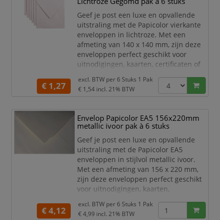
Lichtroze Gegomd pak à 6 stuks
speciale gelegenheden en
marketingdoeleinden.
Geef je post een luxe en opvallende
uitstraling met de Papicolor vierkante
O
enveloppen in lichtroze. Met een
afmeting van 140 x 140 mm, zijn deze
enveloppen perfect geschikt voor
uitnodigingen, kaarten, certificaten of
andere belangrijke documenten.
excl. BTW per
6 Stuks 1 Pak
€ 1,27
Het hoge kwaliteit papier is stevig,
€ 1,54
incl. 21% BTW
duurzaam en zorgt voor een
professionele uitstraling. De subtiele
Envelop Papicolor EA5 156x220mm
lichtroze kleur is ideaal voor speciale
metallic ivoor pak à 6 stuks
gelegenheden en
marketingdoeleinden.
Geef je post een luxe en opvallende
uitstraling met de Papicolor EA5
Of je nu e
enveloppen in stijlvol metallic ivoor.
Met een afmeting van 156 x 220 mm,
zijn deze enveloppen perfect geschikt
voor uitnodigingen, kaarten,
certificaten of andere belangrijke
excl. BTW per
6 Stuks 1 Pak
documenten.
€ 4,12
€ 4,99
incl. 21% BTW