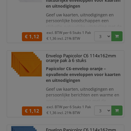
natuurlijke enveloppen voor kaarten
De enveloppen hebben het standaard
en uitnodigingen
C6-formaat van 11
Geef uw kaarten, uitnodigingen en
persoonlijke boodschappen een
stijlvolle, natuurlijke uitstraling met de
Papicolor C6-enveloppen in kraft wit
.
excl. BTW per
6 Stuks 1 Pak
€ 1,12
De lichte kraftkleur en zichtbare
€ 1,36
incl. 21% BTW
papiervezels zorgen voor een
eigentijdse en ambachtelijke
Envelop Papicolor C6 114x162mm
presentatie. Hierdoor zijn deze
oranje pak à 6 stuks
enveloppen geschikt voor feestelijke
gelegenheden, zakelijke communicatie,
Papicolor C6-envelop oranje –
creatieve project
opvallende enveloppen voor kaarten
en uitnodigingen
Geef uw kaarten, uitnodigingen en
persoonlijke berichten een warme en
opvallende presentatie met de
Papicolor C6-enveloppen in oranje
. De
excl. BTW per
6 Stuks 1 Pak
€ 1,12
levendige kleur trekt direct de
€ 1,36
incl. 21% BTW
aandacht en is geschikt voor feestelijke
post, creatieve projecten, zakelijke
Envelop Papicolor C6 114x162mm
uitnodigingen en promotionele