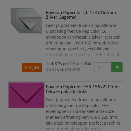
duurzaam en zorgt voor een
professionele uitstraling. De metallic
Envelop Papicolor C6 114x162mm
parelwitte kleur is ideaal voor speciale
Zilver Gegomd
gelegenheden en
marketingdoeleinden. Het praktisch
Geef je post een luxe en opvallende
uitstraling met de Papicolor C6
enveloppen in metallic zilver. Met een
afmeting van 114 x 162 mm, zijn deze
enveloppen perfect geschikt voor
uitnodigingen, kaarten, certificaten of
andere belangrijke documenten.
excl. BTW per
6 Stuks 1 Pak
€ 2,55
Het hoge kwaliteit papier is stevig,
€ 3,09
incl. 21% BTW
duurzaam en zorgt voor een
professionele uitstraling. De metallic
Envelop Papicolor EA5 156x220mm
zilver kleur is ideaal voor speciale
felroze pak à 6 stuks
gelegenheden en
marketingdoeleinden. Het praktische
Geef je post een luxe en opvallende
C6-f
uitstraling met de Papicolor EA5
enveloppen in sprankelend felroze.
Met een afmeting van 156 x 220 mm,
zijn deze enveloppen perfect geschikt
voor uitnodigingen, kaarten,