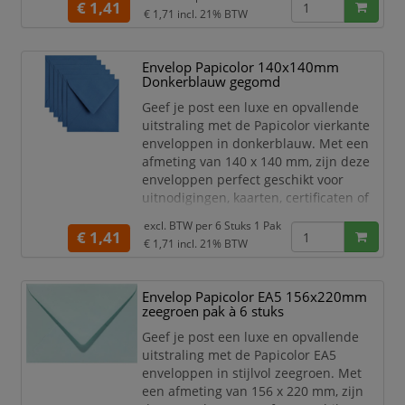
€ 1,41
Het hoge kwaliteit papier is stevig,
€ 1,71
incl. 21% BTW
duurzaam en zorgt voor een
professionele uitstraling. De
Envelop Papicolor 140x140mm
natuurlijke witte kleur is ideaal voor
Donkerblauw gegomd
speciale gelegenheden en
marketingdoeleinden.
Geef je post een luxe en opvallende
uitstraling met de Papicolor vierkante
Of
enveloppen in donkerblauw. Met een
afmeting van 140 x 140 mm, zijn deze
enveloppen perfect geschikt voor
uitnodigingen, kaarten, certificaten of
andere belangrijke documenten.
excl. BTW per
6 Stuks 1 Pak
€ 1,41
Het hoge kwaliteit papier is stevig,
€ 1,71
incl. 21% BTW
duurzaam en zorgt voor een
professionele uitstraling. De klassieke
Envelop Papicolor EA5 156x220mm
donkerblauwe kleur is ideaal voor
zeegroen pak à 6 stuks
speciale gelegenheden en
marketingdoeleinden.
Geef je post een luxe en opvallende
uitstraling met de Papicolor EA5
Of j
enveloppen in stijlvol zeegroen. Met
een afmeting van 156 x 220 mm, zijn