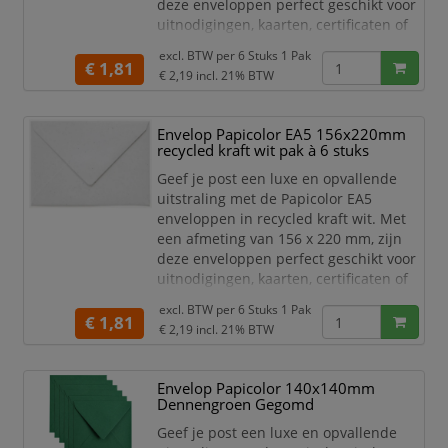
deze enveloppen perfect geschikt voor
uitnodigingen, kaarten, certificaten of
andere belangrijke documenten.
excl. BTW per
6 Stuks 1 Pak
€ 1,81
Het hoge kwaliteit papier is stevig,
€ 2,19
incl. 21% BTW
duurzaam en zorgt voor een
professionele uitstraling. De
Envelop Papicolor EA5 156x220mm
opvallende zeegroene kleur is ideaal
recycled kraft wit pak à 6 stuks
voor speciale gelegenheden en
marketingdoeleinden. Het praktis
Geef je post een luxe en opvallende
uitstraling met de Papicolor EA5
enveloppen in recycled kraft wit. Met
een afmeting van 156 x 220 mm, zijn
deze enveloppen perfect geschikt voor
uitnodigingen, kaarten, certificaten of
andere belangrijke documenten.
excl. BTW per
6 Stuks 1 Pak
€ 1,81
Het hoge kwaliteit papier is stevig,
€ 2,19
incl. 21% BTW
duurzaam en zorgt voor een
professionele uitstraling. De klassieke
Envelop Papicolor 140x140mm
recycled kraft witte kleur is ideaal voor
Dennengroen Gegomd
speciale gelegenheden en
marketingdoeleinden.
Geef je post een luxe en opvallende