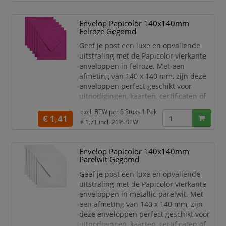
Het hoge kwaliteit papier is stevig,
duurzaam en zorgt voor een
Envelop Papicolor 140x140mm
professionele uitstraling. De klassieke
Felroze Gegomd
metallic ivoorkleur is ideaal voor
speciale gelegenheden en
Geef je post een luxe en opvallende
marketingdoeleinden. He
uitstraling met de Papicolor vierkante
enveloppen in felroze. Met een
afmeting van 140 x 140 mm, zijn deze
enveloppen perfect geschikt voor
uitnodigingen, kaarten, certificaten of
andere belangrijke documenten.
excl. BTW per
6 Stuks 1 Pak
€ 1,41
Het hoge kwaliteit papier is stevig,
€ 1,71
incl. 21% BTW
duurzaam en zorgt voor een
professionele uitstraling. De trendy
Envelop Papicolor 140x140mm
felroze kleur is ideaal voor speciale
Parelwit Gegomd
gelegenheden en
marketingdoeleinden.
Geef je post een luxe en opvallende
uitstraling met de Papicolor vierkante
Of je nu een fee
enveloppen in metallic parelwit. Met
een afmeting van 140 x 140 mm, zijn
deze enveloppen perfect geschikt voor
uitnodigingen, kaarten, certificaten of