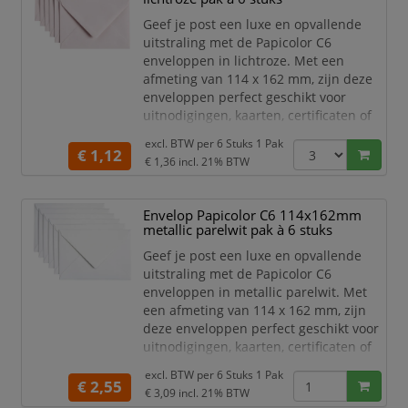
waarmee uw post direct opvalt.
Geef je post een luxe en opvallende
Dankzij het formaat van
140 x 140 mm
uitstraling met de Papicolor C6
zijn de enve
enveloppen in lichtroze. Met een
afmeting van 114 x 162 mm, zijn deze
enveloppen perfect geschikt voor
uitnodigingen, kaarten, certificaten of
andere belangrijke documenten.
excl. BTW per
6 Stuks 1 Pak
€ 1,12
Het hoge kwaliteit papier is stevig,
€ 1,36
incl. 21% BTW
duurzaam en zorgt voor een
professionele uitstraling. De subtiele
Envelop Papicolor C6 114x162mm
lichtroze kleur is ideaal voor speciale
metallic parelwit pak à 6 stuks
gelegenheden en
marketingdoeleinden. Het praktische
Geef je post een luxe en opvallende
C6-form
uitstraling met de Papicolor C6
enveloppen in metallic parelwit. Met
een afmeting van 114 x 162 mm, zijn
deze enveloppen perfect geschikt voor
uitnodigingen, kaarten, certificaten of
andere belangrijke documenten.
excl. BTW per
6 Stuks 1 Pak
€ 2,55
Het hoge kwaliteit papier is stevig,
€ 3,09
incl. 21% BTW