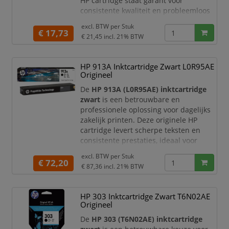
HP cartridge staat garant voor
consistente kwaliteit en probleemloos
printen, ideaal voor zowel thuisgebruik
excl. BTW per
Stuk
als kleine kantoren.
€ 17,73
€ 21,45
incl. 21% BTW
Productomschrijving
De HP 301 zwarte inktcartridge is
HP 913A Inktcartridge Zwart L0R95AE
speciaal ontwikkeld voor HP printers en
Origineel
levert haarscherpe tekst en nette
afdrukken. Dankzij de betrouwbare
De
HP 913A (L0R95AE) inktcartridge
prestaties
zwart
is een betrouwbare en
professionele oplossing voor dagelijks
zakelijk printen. Deze originele HP
cartridge levert scherpe teksten en
consistente prestaties, ideaal voor
kantooromgevingen waar kwaliteit en
excl. BTW per
Stuk
betrouwbaarheid essentieel zijn.
€ 72,20
€ 87,36
incl. 21% BTW
Productomschrijving
De HP 913A zwarte inktcartridge is
HP 303 Inktcartridge Zwart T6N02AE
speciaal ontwikkeld voor HP OfficeJet
Origineel
Pro printers en zorgt voor duidelijke,
goed leesbare afdrukken. Dankzij de
De
HP 303 (T6N02AE) inktcartridge