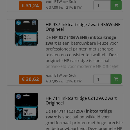
excl. BTW per
Stuk
kantooromgevingen.
€ 31,24
€ 37,80
incl. 21% BTW
Productomschrijving
De HP 953 zwarte inktcartridge is
HP 937 Inktcartridge Zwart 4S6W5NE
speciaal ontwikkeld voor HP OfficeJet
Origineel
Pro printers en zorgt voor duidelijke,
professionele documenten. Dankzij de
De
HP 937 (4S6W5NE) inktcartridge
pigmentinkt bent u verzeke
zwart
is een betrouwbare keuze voor
professioneel printen met scherpe
teksten en consistente kwaliteit. Deze
originele HP cartridge is speciaal
ontwikkeld voor moderne HP OfficeJet
Pro printers en biedt uitstekende
excl. BTW per
Stuk
prestaties voor dagelijks zakelijk
€ 30,62
€ 37,05
incl. 21% BTW
gebruik.
Productomschrijving
HP 711 Inktcartridge CZ129A Zwart
De HP 937 zwarte inktcartridge levert
Origineel
diepe zwarttinten en duidelijke
afdrukken, ideaal voor documenten,
De
HP 711 (CZ129A) inktcartridge
rapporten en zakelijke corre
zwart
is speciaal ontwikkeld voor
grootformaat printen met hoge precisie
en betrouwbaarheid. Deze originele HP