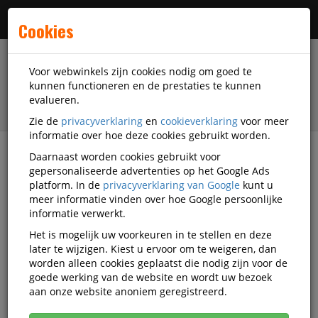
Menu
Cookies
Voor webwinkels zijn cookies nodig om goed te
kunnen functioneren en de prestaties te kunnen
evalueren.
Zie de
privacyverklaring
en
cookieverklaring
voor meer
informatie over hoe deze cookies gebruikt worden.
Daarnaast worden cookies gebruikt voor
filter
gepersonaliseerde advertenties op het Google Ads
platform. In de
privacyverklaring van Google
kunt u
Printer supplies
Inktcartridges
meer informatie vinden over hoe Google persoonlijke
Inktcartridge zwart
informatie verwerkt.
Het is mogelijk uw voorkeuren in te stellen en deze
Inktcartridge zwart
later te wijzigen. Kiest u ervoor om te weigeren, dan
worden alleen cookies geplaatst die nodig zijn voor de
goede werking van de website en wordt uw bezoek
Populariteit
aan onze website anoniem geregistreerd.