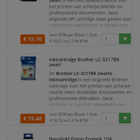
zwart
is een betrouwbare keuze voor
het printen van scherpe teksten en
professionele documenten. Deze
originele HP cartridge staat garant voor
consistente kwaliteit en is ideaal voor
dagelijks gebruik thuis of op kantoor.
excl. BTW per
Blister 1 Stuk
€ 15,10
Productomschrijving
€ 18,27
incl. 21% BTW
De HP 303 zwarte inktcartridge is
speciaal ontwikkeld voor HP printers en
Inktcartridge Brother LC-3217BK
zorgt voor haarscherpe tekst en
zwart
duidelijke afdrukken. Dankzij de
hoogwaardige inkt en eenvoudige
De
Brother LC-3217BK zwarte
inktcartridge
is een originele Brother
cartridge voor het printen van scherpe
zwarte tekst, duidelijke documenten en
professionele afdrukken. Deze
cartridge is speciaal ontwikkeld voor
compatibele Brother inkjetprinters en
excl. BTW per
Blister 1 Stuk
multifunctionals. Ideaal voor
€ 15,48
€ 18,73
incl. 21% BTW
thuiswerkplekken, kantoren en
zakelijke omgevingen waar u wilt
vertrouwen op constante kwaliteit en
Navulinkt Epson Ecotank 104