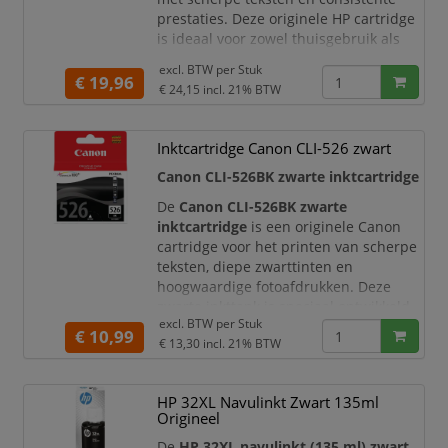
prestaties. Deze originele HP cartridge
is ideaal voor zowel thuisgebruik als
zakelijke toepassingen.
excl. BTW per
Stuk
€ 19,96
Productomschrijving
€ 24,15
incl. 21% BTW
De HP 924 zwarte inktcartridge is
speciaal ontwikkeld voor de nieuwste
Inktcartridge Canon CLI-526 zwart
generatie HP printers en zorgt voor
heldere, professionele documenten.
Canon CLI-526BK zwarte inktcartridge
Dankzij de hoogwaardige inkt en
De
Canon CLI-526BK zwarte
geoptim
inktcartridge
is een originele Canon
cartridge voor het printen van scherpe
teksten, diepe zwarttinten en
hoogwaardige fotoafdrukken. Deze
zwarte inkttank is speciaal ontwikkeld
excl. BTW per
Stuk
voor geselecteerde Canon PIXMA
€ 10,99
€ 13,30
incl. 21% BTW
printers en levert constante kwaliteit
bij zowel documenten als
afbeeldingen.
HP 32XL Navulinkt Zwart 135ml
In combinatie met het
Canon
Origineel
ChromaLife100+ systeem
helpt deze
De
HP 32XL navulinkt (135 ml) zwart