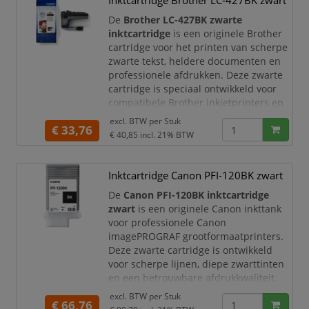
Inktcartridge Brother LC-427BK zwart
Met de originele Brother LC-421BK
De
Brother LC-427BK zwarte
inktcartridge
is een originele Brother
cartridge voor het printen van scherpe
zwarte tekst, heldere documenten en
professionele afdrukken. Deze zwarte
cartridge is speciaal ontwikkeld voor
compatibele Brother inkjetprinters en
multifunctionals. Ideaal voor kantoren,
excl. BTW per
Stuk
€ 33,76
thuiswerkplekken en zakelijke
€ 40,85
incl. 21% BTW
omgevingen waar u betrouwbare
afdrukkwaliteit wilt combineren met
een hoge paginaopbrengst.
Inktcartridge Canon PFI-120BK zwart
Met de originele Brother LC-427
De
Canon PFI-120BK inktcartridge
zwart
is een originele Canon inkttank
voor professionele Canon
imagePROGRAF grootformaatprinters.
Deze zwarte cartridge is ontwikkeld
voor scherpe lijnen, diepe zwarttinten
en een betrouwbare afdrukkwaliteit.
Daardoor is deze inktcartridge zeer
excl. BTW per
Stuk
€ 66,76
geschikt voor technische tekeningen,