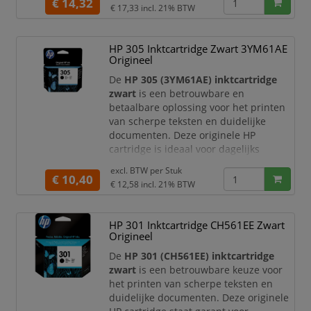
sneldrogende pigmentinkt uit de Epson
€ 14,32
€ 17,33
incl. 21% BTW
113-serie zijn uw afdrukken bestand
tegen vlekken en markeerstiften,
waardoor deze navulinkt ideaal is voor
HP 305 Inktcartridge Zwart 3YM61AE
dagelijks en zakelijk gebruik.
Origineel
Met de betrouwbare en hoog
De
HP 305 (3YM61AE) inktcartridge
zwart
is een betrouwbare en
betaalbare oplossing voor het printen
van scherpe teksten en duidelijke
documenten. Deze originele HP
cartridge is ideaal voor dagelijks
gebruik en levert consistente kwaliteit
excl. BTW per
Stuk
bij elke afdruk.
€ 10,40
€ 12,58
incl. 21% BTW
Productomschrijving
De HP 305 zwarte inktcartridge is
HP 301 Inktcartridge CH561EE Zwart
speciaal ontwikkeld voor HP printers en
Origineel
zorgt voor heldere, goed leesbare
afdrukken. Dankzij de betrouwbare
De
HP 301 (CH561EE) inktcartridge
prestaties en eenvoudige ins
zwart
is een betrouwbare keuze voor
het printen van scherpe teksten en
duidelijke documenten. Deze originele