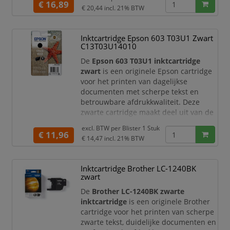
Brother inkjetprinters en
€ 16,89
€ 20,44
incl. 21% BTW
multifunctionals. Ideaal voor
thuisgebruik, thuiswerkplekken en
kleine kantoren waar u betrouwbare
Inktcartridge Epson 603 T03U1 Zwart
printkwaliteit wilt combineren met een
C13T03U14010
efficiënte paginaopbrengst.
De
Epson 603 T03U1 inktcartridge
Met de orig
zwart
is een originele Epson cartridge
voor het printen van dagelijkse
documenten met scherpe tekst en
betrouwbare afdrukkwaliteit. Deze
zwarte cartridge maakt deel uit van de
Epson 603 vierkleureninktserie en is
excl. BTW per
Blister 1 Stuk
ontwikkeld als betaalbare oplossing
€ 11,96
€ 14,47
incl. 21% BTW
voor thuisgebruik, studie en licht
kantoorwerk.
Inktcartridge Brother LC-1240BK
De Epson 603-inktserie combineert
zwart
zwarte pigmentinkt met dye-
kleureninkten. Hierdoor produceert
De
Brother LC-1240BK zwarte
inktcartridge
is een originele Brother
cartridge voor het printen van scherpe
zwarte tekst, duidelijke documenten en