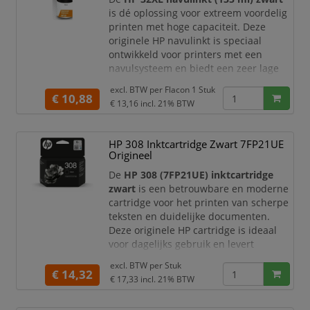
originele inkt om foto’s en afdr
is dé oplossing voor extreem voordelig
printen met hoge capaciteit. Deze
originele HP navulinkt is speciaal
ontwikkeld voor printers met een
navulsysteem en biedt een zeer lage
kostprijs per pagina zonder in te
excl. BTW per
Flacon 1 Stuk
leveren op kwaliteit.
€ 10,88
€ 13,16
incl. 21% BTW
Productomschrijving
De HP 32XL zwarte navulinkt wordt
HP 308 Inktcartridge Zwart 7FP21UE
geleverd in een handige fles van 135
Origineel
ml en is ontworpen voor eenvoudig en
morsvrij bijvullen. Dankzij de
De
HP 308 (7FP21UE) inktcartridge
hoogwaardige inkt
zwart
is een betrouwbare en moderne
cartridge voor het printen van scherpe
teksten en duidelijke documenten.
Deze originele HP cartridge is ideaal
voor dagelijks gebruik en levert
consistente prestaties voor thuis en
excl. BTW per
Stuk
kleine kantooromgevingen.
€ 14,32
€ 17,33
incl. 21% BTW
Productomschrijving
De HP 308 zwarte inktcartridge is