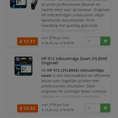
en print professionele kleuren en
zwarte tekst voor op kantoor. Originele
HP inktcartridges produceren altijd
opvallende documenten. Print
voordelig met gunstig geprijsde
afzonderlijke inktcartridges en
optionele high-capacity cartridges.
excl. BTW per
Stuk
€ 17,11
€ 20,70
incl. 21% BTW
Paginaopbrengst (zwart-wit): 300
pagina's
Type inkt: Op pigmentbasis
HP 912 Inktcartridge Zwart 3YL80AE
Kleur(en) van printersupplies:
Origineel
Zwart
De
HP 912 (3YL80AE) inktcartridge
Paginaopbrengst (zwart): 1 zwart
zwart
is een betrouwbare en efficiënte
(ca. 300 pa
keuze voor dagelijks printen met
professionele resultaten. Deze
originele HP cartridge levert scherpe
teksten en consistente prestaties,
ideaal voor zowel thuisgebruik als
excl. BTW per
Stuk
kantooromgevingen.
€ 13,92
€ 16,84
incl. 21% BTW
Productomschrijving