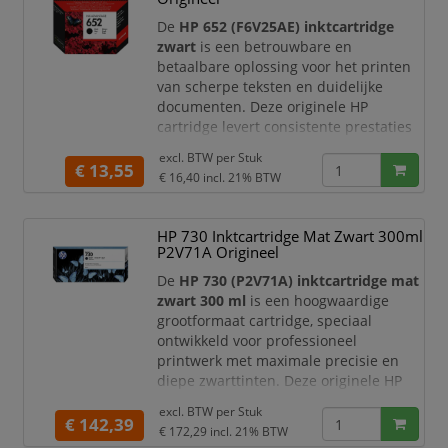
consistente afdrukken op mat papier.
Dankzij de hoogwaardige pigmentinkt
De
HP 652 (F6V25AE) inktcartridge
produceert u scherpe details
zwart
is een betrouwbare en
betaalbare oplossing voor het printen
van scherpe teksten en duidelijke
documenten. Deze originele HP
cartridge levert consistente prestaties
en is ideaal voor dagelijks gebruik thuis
excl. BTW per
Stuk
of op kantoor.
€ 13,55
€ 16,40
incl. 21% BTW
Productomschrijving
De HP 652 zwarte inktcartridge is
HP 730 Inktcartridge Mat Zwart 300ml
speciaal ontwikkeld voor HP printers en
P2V71A Origineel
zorgt voor heldere, goed leesbare
afdrukken. Dankzij de hoogwaardige
De
HP 730 (P2V71A) inktcartridge mat
inkt en eenvoudige ins
zwart 300 ml
is een hoogwaardige
grootformaat cartridge, speciaal
ontwikkeld voor professioneel
printwerk met maximale precisie en
diepe zwarttinten. Deze originele HP
cartridge is ideaal voor technische
excl. BTW per
Stuk
tekeningen, CAD-toepassingen en
€ 142,39
€ 172,29
incl. 21% BTW
grafische prints.