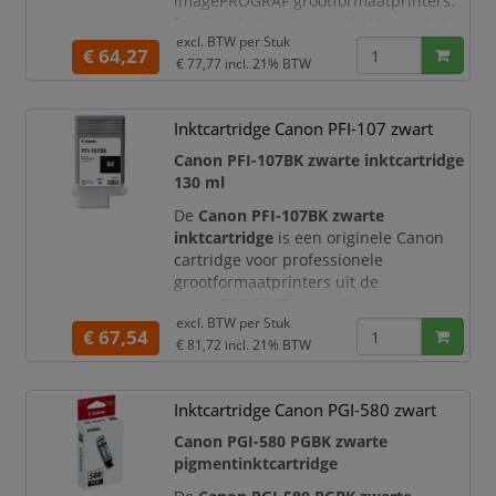
imagePROGRAF grootformaatprinters.
Deze cartridge is ontwikkeld voor het
excl. BTW per
Stuk
maken van scherpe, nauwkeurige en
€ 64,27
€ 77,77
incl. 21% BTW
duurzame afdrukken met diepe
zwarttinten, sterke contrasten en een
professionele matte afwerking.
Inktcartridge Canon PFI-107 zwart
Met een inhoud van
130 ml
is deze
Canon PFI-107BK zwarte inktcartridge
originele Canon PFI-107MBK cartridge
130 ml
geschikt voor pr
De
Canon PFI-107BK zwarte
inktcartridge
is een originele Canon
cartridge voor professionele
grootformaatprinters uit de
imagePROGRAF-serie. Deze zwarte
excl. BTW per
Stuk
cartridge is ontwikkeld voor het printen
€ 67,54
€ 81,72
incl. 21% BTW
van scherpe technische tekeningen,
duidelijke documenten, presentaties,
posters en hoogwaardige grafische
Inktcartridge Canon PGI-580 zwart
afdrukken.
Canon PGI-580 PGBK zwarte
De cartridge bevat
130 ml originele
pigmentinktcartridge
Canon pigmentinkt
en levert diepe
zwarttinten, strakke