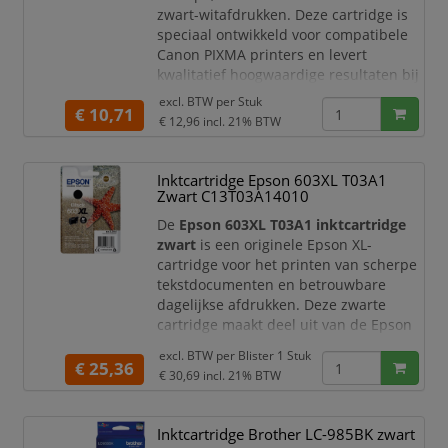
zwart-witafdrukken. Deze cartridge is
speciaal ontwikkeld voor compatibele
Canon PIXMA printers en levert
kwalitatief hoogwaardige resultaten bij
het printen van documenten,
excl. BTW per
Stuk
€ 10,71
formulieren, schoolwerk, brieven en
€ 12,96
incl. 21% BTW
dagelijkse kantoorprints.
Omdat de Canon PG-575 een
originele
Inktcartridge Epson 603XL T03A1
Canon inktcartridge
is, bent u
Zwart C13T03A14010
verzekerd van ee
De
Epson 603XL T03A1 inktcartridge
zwart
is een originele Epson XL-
cartridge voor het printen van scherpe
tekstdocumenten en betrouwbare
dagelijkse afdrukken. Deze zwarte
cartridge maakt deel uit van de Epson
603 vierkleureninktserie en is
excl. BTW per
Blister 1 Stuk
ontwikkeld als betaalbare
€ 25,36
€ 30,69
incl. 21% BTW
printoplossing voor thuisgebruik,
studie en kantoorwerk.
Inktcartridge Brother LC-985BK zwart
De Epson 603-inktserie combineert