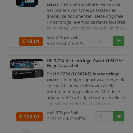
zwart
is een betrouwbare keuze voor
het printen van scherpe teksten en
duidelijke documenten. Deze originele
HP cartridge levert consistente kwaliteit
en is ideaal voor dagelijks gebruik thuis
of op kantoor.
excl. BTW per
Stuk
€ 18,01
Productomschrijving
€ 21,79
incl. 21% BTW
De HP 62 zwarte inktcartridge is
speciaal ontwikkeld voor HP printers en
HP 973X Inktcartridge Zwart L0S07AE
zorgt voor haarscherpe tekst en nette
Hoge Capaciteit
afdrukken. Dankzij de betrouwbare
prestaties en eenvoudige installatie
De
HP 973X (L0S07AE) inktcartridge
kun
zwart
is een high capacity cartridge die
speciaal is ontwikkeld voor zakelijk
printen met hoge volumes. Met deze
originele HP cartridge bent u verzekerd
van scherpe teksten, consistente
kwaliteit en een zeer lage kostprijs per
excl. BTW per
Stuk
pagina.
€ 128,07
€ 154,96
incl. 21% BTW
Productomschrijving
De HP 973X zwarte inktcartridge levert