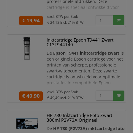
professionele afdrukken. Deze
cartridge is speciaal ontwikkeld voor
compatibele Brother inkjetprinters en
excl. BTW per
Stuk
multifunctionals. Ideaal voor
€ 19,94
€ 24,13
incl. 21% BTW
thuiswerkplekken, kantoren en
zakelijke omgevingen waar u wilt
vertrouwen op constante kwaliteit,
Inktcartridge Epson T9441 Zwart
duurzame resultaten en probleemloze
C13T944140
printprestaties.
De
Epson T9441 inktcartridge zwart
is
Met de originel
een originele Epson cartridge voor het
printen van scherpe, professionele
zwart-witdocumenten. Deze zwarte
cartridge is ontwikkeld voor optimale
prestaties in compatibele Epson
printers en levert betrouwbare
excl. BTW per
Stuk
afdrukkwaliteit voor dagelijks en
€ 40,90
€ 49,49
incl. 21% BTW
zakelijk printgebruik.
Met originele Epson inkt profiteert u
HP 730 Inktcartridge Foto Zwart
van probleemloos printen, consistente
300ml P2V73A Origineel
resultaten en een uitstekende
samenwerking met
De
HP 730 (P2V73A) inktcartridge foto