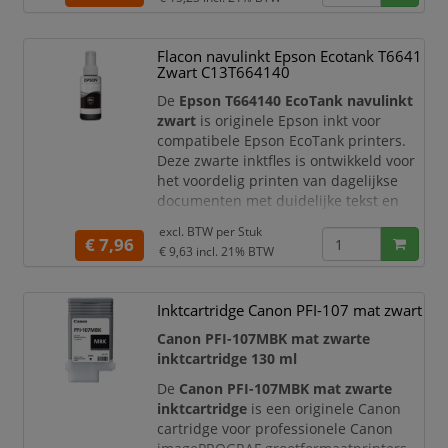
102-serie profiteert u van professionele
afdrukken met scherpe tekst en
levendige kleuren.
Flacon navulinkt Epson Ecotank T6641
Zwart C13T664140
De Epson 102-serie staat voor
probleemloos
De
Epson T664140 EcoTank navulinkt
zwart
is originele Epson inkt voor
compatibele Epson EcoTank printers.
Deze zwarte inktfles is ontwikkeld voor
het voordelig printen van dagelijkse
documenten met duidelijke tekst en
betrouwbare afdrukkwaliteit. Dankzij
excl. BTW per
Stuk
het EcoTank-systeem kunt u veel
€ 7,96
€ 9,63
incl. 21% BTW
pagina’s printen zonder traditionele
cartridges te hoeven vervangen.
Inktcartridge Canon PFI-107 mat zwart
Met deze originele Epson EcoTank-inkt
kunt u uw afdrukkosten eenvoudi
Canon PFI-107MBK mat zwarte
inktcartridge 130 ml
De
Canon PFI-107MBK mat zwarte
inktcartridge
is een originele Canon
cartridge voor professionele Canon