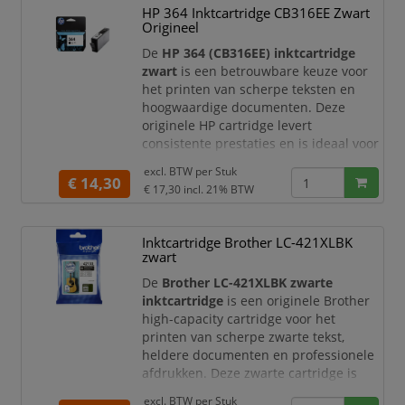
HP 364 Inktcartridge CB316EE Zwart
speciaal ontwikkeld voor de nieuwste
Origineel
generatie HP printers en zorgt voor
heldere, goed leesbare afdrukken.
De
HP 364 (CB316EE) inktcartridge
Dankzij
zwart
is een betrouwbare keuze voor
het printen van scherpe teksten en
hoogwaardige documenten. Deze
originele HP cartridge levert
consistente prestaties en is ideaal voor
zowel thuisgebruik als kleine
excl. BTW per
Stuk
kantooromgevingen.
€ 14,30
€ 17,30
incl. 21% BTW
Productomschrijving
De HP 364 zwarte inktcartridge is
Inktcartridge Brother LC-421XLBK
speciaal ontwikkeld voor HP printers en
zwart
zorgt voor haarscherpe tekst en nette
afdrukken. Dankzij de hoogwaardige
De
Brother LC-421XLBK zwarte
inkt en eenvoudige insta
inktcartridge
is een originele Brother
high-capacity cartridge voor het
printen van scherpe zwarte tekst,
heldere documenten en professionele
afdrukken. Deze zwarte cartridge is
speciaal ontwikkeld voor compatibele
excl. BTW per
Stuk