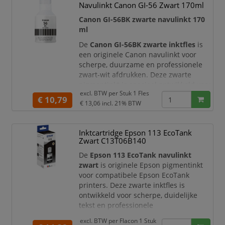
Navulinkt Canon GI-56 Zwart 170ml
professionele afdrukken met diepe
zwarttinten en uitstekende
Canon GI-56BK zwarte navulinkt 170
duurzaamheid. Dankzij de extra hoge
ml
capaciteit (XL) prin
De
Canon GI-56BK zwarte inktfles
is
een originele Canon navulinkt voor
scherpe, duurzame en professionele
zwart-wit afdrukken. Deze zwarte
pigmentinkt is speciaal ontwikkeld voor
excl. BTW per
Stuk 1 Fles
Canon MAXIFY MegaTank printers en is
€ 10,79
€ 13,06
incl. 21% BTW
ideaal voor het printen van zakelijke
documenten, rapporten, formulieren,
brieven en andere documenten
Inktcartridge Epson 113 EcoTank
waarbij duidelijke tekst en
Zwart C13T06B140
betrouwbare kwaliteit belangrijk zijn.
De
Epson 113 EcoTank navulinkt
Met een inhoud van
1
zwart
is originele Epson pigmentinkt
voor compatibele Epson EcoTank
printers. Deze zwarte inktfles is
ontwikkeld voor scherpe, duidelijke
tekst en professionele
documentafdrukken. Dankzij de
excl. BTW per
Flacon 1 Stuk