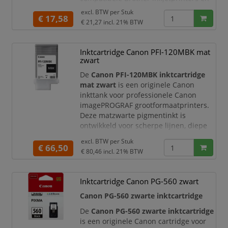
multifunctionals. Ideaal voor kantoren,
excl. BTW per
Stuk
€ 17,58
thuiswerkplekken en zakelijke
€ 21,27
incl. 21% BTW
omgevingen waar u betrouwbare
afdrukkwaliteit wilt combineren met
consistente prestaties.
Inktcartridge Canon PFI-120MBK mat
zwart
Met de originele Brother LC-422BK
De
Canon PFI-120MBK inktcartridge
mat zwart
is een originele Canon
inkttank voor professionele Canon
imagePROGRAF grootformaatprinters.
Deze matzwarte pigmentinkt is
ontwikkeld voor scherpe lijnen, diepe
zwarttinten en consistente
excl. BTW per
Stuk
afdrukkwaliteit. Daardoor is deze
€ 66,50
€ 80,46
incl. 21% BTW
cartridge zeer geschikt voor technische
tekeningen, CAD-prints, plattegronden,
posters, presentaties, grafieken en
Inktcartridge Canon PG-560 zwart
zakelijke grootformaatdocumenten.
Canon PG-560 zwarte inktcartridge
Met een inh
De
Canon PG-560 zwarte inktcartridge
is een originele Canon cartridge voor