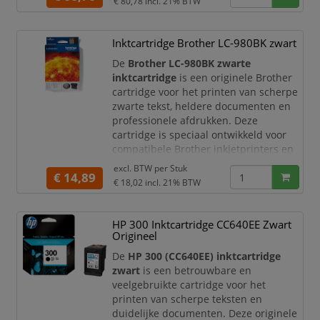
€ 80,78
incl. 21% BTW
CAD-documenten, posters,
presentaties, plattegronden en
grafische toepassingen.
Inktcartridge Brother LC-980BK zwart
Met een inhoud van
130 ml
bied
De
Brother LC-980BK zwarte
inktcartridge
is een originele Brother
cartridge voor het printen van scherpe
zwarte tekst, heldere documenten en
professionele afdrukken. Deze
cartridge is speciaal ontwikkeld voor
compatibele Brother inkjetprinters en
multifunctionals. Ideaal voor
excl. BTW per
Stuk
€ 14,89
thuisgebruik, thuiswerkplekken en
€ 18,02
incl. 21% BTW
kleine kantoren waar u wilt vertrouwen
op constante kwaliteit en probleemloze
printprestaties.
HP 300 Inktcartridge CC640EE Zwart
Origineel
Met de originele Brother LC-980BK
inktcar
De
HP 300 (CC640EE) inktcartridge
zwart
is een betrouwbare en
veelgebruikte cartridge voor het
printen van scherpe teksten en
duidelijke documenten. Deze originele