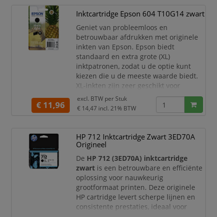
De HP 912 zwarte inktcartridge is
Inktcartridge Epson 604 T10G14 zwart
speciaal ontwikkeld voor HP OfficeJet
en OfficeJet Pro printers. Dankzij de
Geniet van probleemloos en
hoogwaardige pigmentinkt produceert
betrouwbaar afdrukken met originele
u duidelijke, go
inkten van Epson. Epson biedt
standaard en extra grote (XL)
inktpatronen, zodat u de optie kunt
kiezen die u de meeste waarde biedt.
XL-inkten zijn zeer geschikt voor
afdrukken in grote hoeveelheden en ze
excl. BTW per
Stuk
€ 11,96
kunnen u helpen uw afdrukkosten te
€ 14,47
incl. 21% BTW
verminderen. Voor beide formaten zijn
de kleuren afzonderlijk verkrijgbaar,
dus alleen de verbruikte kleur hoeft te
HP 712 Inktcartridge Zwart 3ED70A
worden vervangen. Dat betekent
Origineel
De
HP 712 (3ED70A) inktcartridge
zwart
is een betrouwbare en efficiënte
oplossing voor nauwkeurig
grootformaat printen. Deze originele
HP cartridge levert scherpe lijnen en
consistente prestaties, ideaal voor
technische tekeningen en