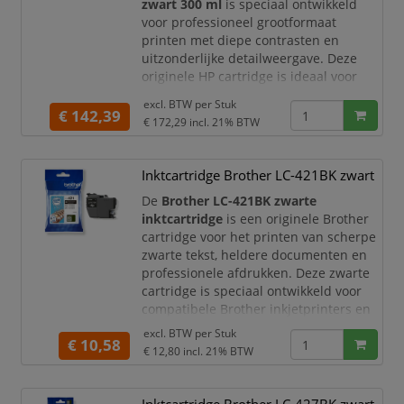
zwart 300 ml
is speciaal ontwikkeld
voor professioneel grootformaat
printen met diepe contrasten en
uitzonderlijke detailweergave. Deze
originele HP cartridge is ideaal voor
fotografische prints en hoogwaardige
excl. BTW per
Stuk
grafische toepassingen.
€ 142,39
€ 172,29
incl. 21% BTW
Productomschrijving
De HP 730 foto zwarte inktcartridge
Inktcartridge Brother LC-421BK zwart
levert rijke zwarttinten en vloeiende
grijsgradaties, waardoor uw foto’s en
De
Brother LC-421BK zwarte
grafische ontwerpen tot leven komen.
inktcartridge
is een originele Brother
Dank
cartridge voor het printen van scherpe
zwarte tekst, heldere documenten en
professionele afdrukken. Deze zwarte
cartridge is speciaal ontwikkeld voor
compatibele Brother inkjetprinters en
multifunctionals. Ideaal voor
excl. BTW per
Stuk
€ 10,58
thuisgebruik, thuiswerkplekken en
€ 12,80
incl. 21% BTW
kleine kantoren waar u betrouwbare
afdrukkwaliteit wilt combineren met
consistente prestaties.