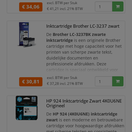
excl. BTW per
Stuk
professionele toepassingen.
€ 34,06
€ 41,21
incl. 21% BTW
Productomschrijving
De HP 712 zwarte inktcartridge is
Inktcartridge Brother LC-3237 zwart
speciaal ontworpen voor HP DesignJet
printers en zorgt voor heldere,
De
Brother LC-3237BK zwarte
nauwkeurige afdrukken. Dankzij de
inktcartridge
is een originele Brother
hoogwaardige inkt produceer
cartridge met hoge capaciteit voor het
printen van scherpe zwarte tekst,
duidelijke documenten en
professionele afdrukken. Deze
cartridge is speciaal ontwikkeld voor
compatibele Brother inkjetprinters en
excl. BTW per
Stuk
€ 30,81
multifunctionals. Ideaal voor kantoren,
€ 37,28
incl. 21% BTW
werkgroepen en thuiswerkplekken
waar u regelmatig print en wilt
vertrouwen op topkwaliteit zonder
HP 924 Inktcartridge Zwart 4K0U6NE
vlekken of vegen.
Origineel
Met de originele Bro
De
HP 924 (4K0U6NE) inktcartridge
zwart
is een moderne en betrouwbare
cartridge voor hoogwaardige afdrukken
met scherpe teksten en consistente