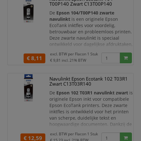
probleemloze printprestaties.
T00P140 Zwart C13T00P140
Met de originele Brother LC-3217BK i
De
Epson 104/T00P140 zwarte
navulinkt
is een originele Epson
EcoTank inktfles voor voordelig,
betrouwbaar en probleemloos printen.
Deze zwarte navulinkt is speciaal
ontwikkeld voor dagelijkse afdruktaken,
zoals documenten, formulieren,
excl. BTW per
Flacon 1 Stuk
schoolwerk, administratie, tickets en
€ 8,11
€ 9,81
incl. 21% BTW
rapporten. Dankzij de hoge
paginaopbrengst is deze inktfles ideaal
voor thuisgebruik, thuiswerkplekken en
Navulinkt Epson Ecotank 102 T03R1
kleine kantoren waar regelmatig wordt
Zwart C13T03R140
geprint.
De
Epson 102 T03R1 navulinkt zwart
is
Met de originele Eps
originele Epson inkt voor compatibele
Epson EcoTank printers. Deze zwarte
inktfles is ontwikkeld voor het printen
van scherpe, duidelijke tekst en
hoogwaardige documenten. Dankzij de
combinatie van zwarte pigmentinkt en
excl. BTW per
Flacon 1 Stuk
dye-kleureninkten binnen de Epson
€ 12,59
€ 15,23
incl. 21% BTW