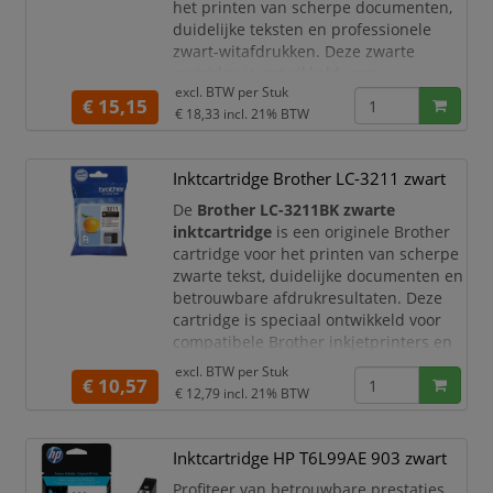
het printen van scherpe documenten,
duidelijke teksten en professionele
zwart-witafdrukken. Deze zwarte
cartridge is ontwikkeld voor
excl. BTW per
Stuk
geselecteerde Canon PIXMA TS-printers
€ 15,15
€ 18,33
incl. 21% BTW
en levert betrouwbare kwaliteit bij
dagelijks printgebruik thuis, op kantoor
of voor studie.
Inktcartridge Brother LC-3211 zwart
De Canon PG-560 bevat
zwarte
De
Brother LC-3211BK zwarte
pigmentinkt
, waardoor tekst helder,
inktcartridge
is een originele Brother
strak
cartridge voor het printen van scherpe
zwarte tekst, duidelijke documenten en
betrouwbare afdrukresultaten. Deze
cartridge is speciaal ontwikkeld voor
compatibele Brother inkjetprinters en
multifunctionals. Ideaal voor
excl. BTW per
Stuk
€ 10,57
thuisgebruik, thuiswerkplekken en
€ 12,79
incl. 21% BTW
kleine kantoren waar u wilt vertrouwen
op constante kwaliteit en probleemloze
printprestaties.
Inktcartridge HP T6L99AE 903 zwart
Met de originele Brother LC-3211
Profiteer van betrouwbare prestaties