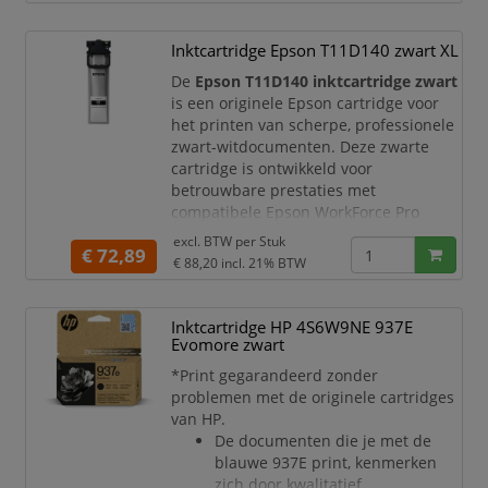
Met originele Epson inkt profiteert u
Inktcartridge Epson T11D140 zwart XL
van probleemloos printen, consistente
resultaten en een uitstekende
De
Epson T11D140 inktcartridge zwart
is een originele Epson cartridge voor
het printen van scherpe, professionele
zwart-witdocumenten. Deze zwarte
cartridge is ontwikkeld voor
betrouwbare prestaties met
compatibele Epson WorkForce Pro
printers en is ideaal voor zakelijk
excl. BTW per
Stuk
€ 72,89
gebruik met grotere printvolumes.
€ 88,20
incl. 21% BTW
Met originele Epson inkt profiteert u
van probleemloos en betrouwbaar
Inktcartridge HP 4S6W9NE 937E
afdrukken. Epson-inkten en Epson-
Evomore zwart
papier zijn speci
*Print gegarandeerd zonder
problemen met de originele cartridges
van HP.
De documenten die je met de
blauwe 937E print, kenmerken
zich door kwalitatief