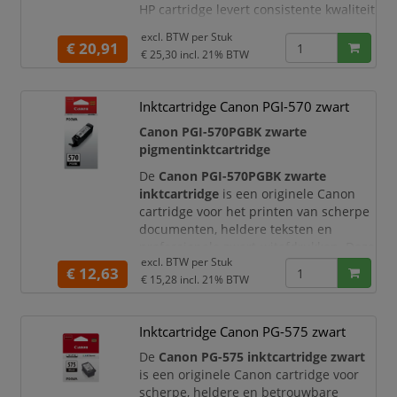
HP cartridge levert consistente kwaliteit
en is ideaal voor dagelijks gebruik thuis
excl. BTW per
Stuk
of op kantoor.
€ 20,91
€ 25,30
incl. 21% BTW
Productomschrijving
De HP 300 zwarte inktcartridge is
Inktcartridge Canon PGI-570 zwart
speciaal ontwikkeld voor HP printers en
zorgt voor haarscherpe tekst en nette
Canon PGI-570PGBK zwarte
afdrukken. Dankzij de betrouwbare
pigmentinktcartridge
prestaties en een
De
Canon PGI-570PGBK zwarte
inktcartridge
is een originele Canon
cartridge voor het printen van scherpe
documenten, heldere teksten en
professionele zwart-witafdrukken. Deze
excl. BTW per
Stuk
zwarte pigmentinktcartridge is
€ 12,63
€ 15,28
incl. 21% BTW
ontwikkeld voor geselecteerde Canon
PIXMA-printers en levert betrouwbare
kwaliteit bij dagelijks printgebruik
Inktcartridge Canon PG-575 zwart
thuis, op kantoor of voor studie.
De
Canon PG-575 inktcartridge zwart
De
zwarte pigmentinkt
wordt gebruikt
is een originele Canon cartridge voor
voor het pri
scherpe, heldere en betrouwbare