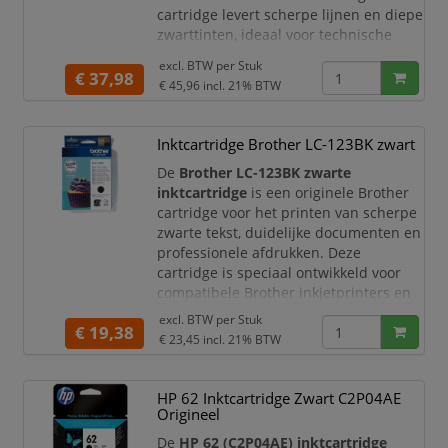
cartridge levert scherpe lijnen en diepe
zwarttinten, ideaal voor technische
tekeningen en professionele
excl. BTW per
Stuk
toepassingen.
€ 37,98
€ 45,96
incl. 21% BTW
Productomschrijving
De HP 711 zwarte inktcartridge is
Inktcartridge Brother LC-123BK zwart
ontworpen voor gebruik in HP
DesignJet printers en zorgt voor
De
Brother LC-123BK zwarte
nauwkeurige, consistente afdrukken.
inktcartridge
is een originele Brother
Dankzij de hoogwaardige inkt pr
cartridge voor het printen van scherpe
zwarte tekst, duidelijke documenten en
professionele afdrukken. Deze
cartridge is speciaal ontwikkeld voor
compatibele Brother inkjetprinters en
multifunctionals. Ideaal voor
excl. BTW per
Stuk
€ 19,38
thuiswerkplekken, kantoren en
€ 23,45
incl. 21% BTW
zakelijke omgevingen waar u wilt
vertrouwen op constante kwaliteit en
probleemloze printprestaties.
HP 62 Inktcartridge Zwart C2P04AE
Origineel
Met de originele Brother LC-123BK ink
De
HP 62 (C2P04AE) inktcartridge