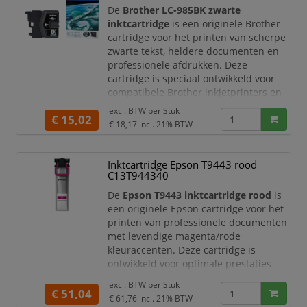
zwarte pigmentinkt met dye-
De
Brother LC-985BK zwarte
kleureninkten. Hierdoor produceert uw
inktcartridge
is een originele Brother
pri
cartridge voor het printen van scherpe
zwarte tekst, heldere documenten en
professionele afdrukken. Deze
cartridge is speciaal ontwikkeld voor
compatibele Brother inkjetprinters en
multifunctionals. Ideaal voor
excl. BTW per
Stuk
€ 15,02
thuisgebruik, thuiswerkplekken en
€ 18,17
incl. 21% BTW
kleine kantoren waar u wilt vertrouwen
op constante kwaliteit en probleemloze
printprestaties.
Inktcartridge Epson T9443 rood
C13T944340
Met de originele Brother LC-985BK
inktcar
De
Epson T9443 inktcartridge rood
is
een originele Epson cartridge voor het
printen van professionele documenten
met levendige magenta/rode
kleuraccenten. Deze cartridge is
ontwikkeld voor optimale prestaties
met compatibele Epson printers en
excl. BTW per
Stuk
levert betrouwbare afdrukkwaliteit voor
€ 51,04
€ 61,76
incl. 21% BTW
dagelijks en zakelijk printgebruik.