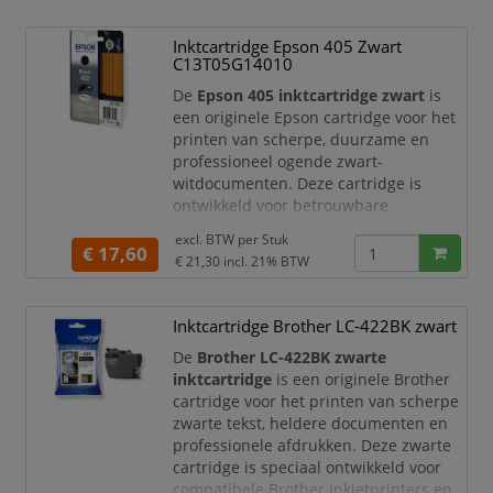
Productomschrijving
Inktcartridge Epson 405 Zwart
De HP 730 mat zwarte inktcartridge
C13T05G14010
biedt uitstekende lijnkwaliteit en
consistente prestaties bij elke print.
De
Epson 405 inktcartridge zwart
is
Dankzij de hoogwaardige pi
een originele Epson cartridge voor het
printen van scherpe, duurzame en
professioneel ogende zwart-
witdocumenten. Deze cartridge is
ontwikkeld voor betrouwbare
prestaties en optimale kwaliteit in
excl. BTW per
Stuk
compatibele Epson WorkForce printers.
€ 17,60
€ 21,30
incl. 21% BTW
De Epson 405 zwarte cartridge maakt
gebruik van
Epson DURABrite Ultra
Inktcartridge Brother LC-422BK zwart
Ink
. Deze pigmentgebaseerde inkt is
ideaal voor het produceren van
De
Brother LC-422BK zwarte
zakelijke document
inktcartridge
is een originele Brother
cartridge voor het printen van scherpe
zwarte tekst, heldere documenten en
professionele afdrukken. Deze zwarte
cartridge is speciaal ontwikkeld voor
compatibele Brother inkjetprinters en