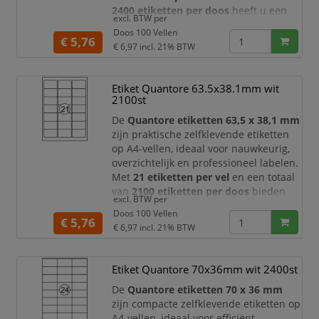
2400 etiketten per doos
heeft u een
excl. BTW per
ruime voorraad voor dagelijks gebruik
Doos 100 Vellen
op kantoor, in het magazijn, bij
€ 5,76
€ 6,97
incl. 21% BTW
verzending, administratie en
archivering.
Etiket Quantore 63.5x38.1mm wit
Dankzij het handige formaat van
63,5 x
2100st
33,9 mm
zijn deze Quantore etiketten
zeer geschikt voor ad
De
Quantore etiketten 63,5 x 38,1 mm
zijn praktische zelfklevende etiketten
op A4-vellen, ideaal voor nauwkeurig,
overzichtelijk en professioneel labelen.
Met
21 etiketten per vel
en een totaal
van
2100 etiketten per doos
bieden
excl. BTW per
deze etiketten een ruime voorraad voor
Doos 100 Vellen
dagelijks gebruik op kantoor, in het
€ 5,76
€ 6,97
incl. 21% BTW
magazijn, bij verzending, administratie
en archivering.
Etiket Quantore 70x36mm wit 2400st
Dankzij het handige formaat van
63,5 x
38,1 mm
zijn deze Quantore etiketten
De
Quantore etiketten 70 x 36 mm
zijn compacte zelfklevende etiketten op
A4-vellen, ideaal voor efficiënt,