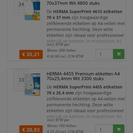
kantoororganisatie.
70x37mm Wit 4800 stuks
Dankzij het formaat van
210 x 297 mm
De
HERMA SuperPrint 4615 etiketten
bieden dez
70 x 37 mm
zijn hoogwaardige
zelfklevende etiketten op A4-vellen met
permanente hechting. Deze witte
etiketten zijn ideaal voor professioneel
gebruik op kantoor, in magazijnen, bij
excl. BTW per
verzending, archivering,
Blister 200 Vellen
productlabeling en administratieve
€ 35,21
€ 42,60
incl. 21% BTW
toepassingen. Met
4800 etiketten
verdeeld over
200 vellen
heeft u een
ruime voorraad voor dagelijks en
HERMA 4455 Premium etiketten A4
intensief labelgebruik.
70x25,4mm Wit 3300 stuks
Dankzij het formaat van
70 x 37 mm
De
HERMA SuperPrint 4455 etiketten
70 x 25,4 mm
zijn hoogwaardige
zelfklevende etiketten op A4-vellen met
permanente hechting. Deze witte
etiketten zijn ideaal voor professioneel
gebruik op kantoor, in magazijnen, bij
excl. BTW per
verzending, archivering,
Blister 100 Vellen
productlabeling en administratieve
€ 20,83
€ 25,20
incl. 21% BTW