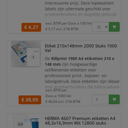
interessante prijs. Deze topkwaliteit
labels zijn uitermate geschikt voor
grootverbruikers en dagelijks gebruik
in kantoor, magazijn, logistiek, industrie
excl. BTW per
Doos a 100 Vel
en commerciële labeltoepassingen.
€ 4,27
€ 5,17
incl. 21% BTW
Met een formaat van
210 x 148 mm
bieden de etiketten veel ruimte voor
Etiket 210x148mm 2000 Stuks 1000
verzendinformatie, productgegevens,
Vel
barcodes, inventarisnummers, farmace
De
Rillprint 1989 A4 etiketten 210 x
148 mm
zijn hoogwaardige
zelfklevende etiketten voor
professioneel print-, kopieer- en
labelgebruik. Deze etiketten zijn ideaal
voor grootverbruikers die betrouwbare
excl. BTW per
labels nodig hebben voor verzending,
Doos a 1000 Vel
productinformatie, inventaris,
€ 38,05
€ 46,04
incl. 21% BTW
archivering, magazijnbeheer en
administratieve toepassingen.
HERMA 4607 Premium etiketten A4
De etiketten zijn gegarandeerd
48,3x16,9mm Wit 12800 stuks
geschikt voor
inkjetprinters,