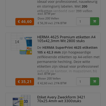
ideaal voor professioneel, nauwkeurig
en storingsvrij labelen. Met
200
etiketten
verdeeld over
200 vellen
excl. BTW per
beschikt u over een ruime voorraad
Doos 200 Vellen
voor grootformaat labeling, verzending,
€ 46,60
€ 56,39
incl. 21% BTW
productinformatie, archivering,
magazijngebruik en
kantoororganisatie.
HERMA 4625 Premium etiketten A4
105x42,3mm Wit 2800 stuks
Dankzij het volledige A4-formaat van
210 x 297 mm
bieden deze Avery
De
HERMA SuperPrint 4625 etiketten
Zweckform etikett
105 x 42,3 mm
zijn hoogwaardige
zelfklevende etiketten op A4-vellen met
permanente hechting. Deze witte
etiketten zijn ideaal voor professioneel
gebruik op kantoor, in magazijnen, bij
excl. BTW per
verzending, archivering,
Blister 200 Vellen
productlabeling en administratieve
€ 35,21
€ 42,60
incl. 21% BTW
toepassingen. Met
2800 etiketten
verdeeld over
200 vellen
beschikt u
over een ruime voorraad voor dagelijks
Etiket Avery Zweckform 3421
en intensief labelgebruik.
70x25.4mm wit 3300stuks