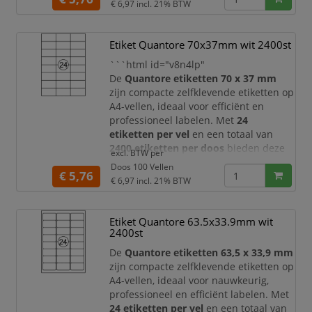
€ 6,97
incl. 21% BTW
verzending, administratie en
archivering.
Etiket Quantore 70x37mm wit 2400st
Dankzij het handige formaat van
70 x
42,3 mm
bieden deze Quantore
```html id="v8n4lp"
etiketten voldoende rui
De
Quantore etiketten 70 x 37 mm
zijn compacte zelfklevende etiketten op
A4-vellen, ideaal voor efficiënt en
professioneel labelen. Met
24
etiketten per vel
en een totaal van
2400 etiketten per doos
bieden deze
excl. BTW per
etiketten een ruime voorraad voor
Doos 100 Vellen
€ 5,76
dagelijks gebruik op kantoor, in het
€ 6,97
incl. 21% BTW
magazijn, bij verzending, archivering
en administratie.
Etiket Quantore 63.5x33.9mm wit
Dankzij het praktische formaat van
70 x
2400st
37 mm
zijn deze Quantore etiketten
zee
De
Quantore etiketten 63,5 x 33,9 mm
zijn compacte zelfklevende etiketten op
A4-vellen, ideaal voor nauwkeurig,
professioneel en efficiënt labelen. Met
24 etiketten per vel
en een totaal van