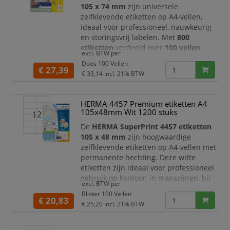
105 x 74 mm
zijn universele
zelfklevende etiketten op A4-vellen,
ideaal voor professioneel, nauwkeurig
en storingsvrij labelen. Met
800
etiketten
verdeeld over
100 vellen
excl. BTW per
beschikt u over een praktische
Doos 100 Vellen
voorraad voor dagelijks gebruik op
€ 27,39
€ 33,14
incl. 21% BTW
kantoor, in het magazijn, bij
verzending, administratie, archivering
en productlabeling.
HERMA 4457 Premium etiketten A4
105x48mm Wit 1200 stuks
Dankzij het formaat van
105 x 74 mm
bieden deze Avery Zweckform etiketten
De
HERMA SuperPrint 4457 etiketten
vee
105 x 48 mm
zijn hoogwaardige
zelfklevende etiketten op A4-vellen met
permanente hechting. Deze witte
etiketten zijn ideaal voor professioneel
gebruik op kantoor, in magazijnen, bij
excl. BTW per
verzending, archivering, administratie
Blister 100 Vellen
en productlabeling. Dankzij het ruime
€ 20,83
€ 25,20
incl. 21% BTW
formaat van 105 x 48 mm zijn ze
geschikt voor adressen, barcodes,
artikelinformatie, dossierlabels,