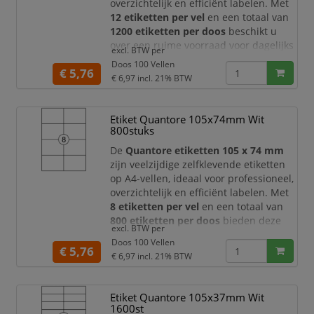
overzichtelijk en efficiënt labelen. Met
12 etiketten per vel
en een totaal van
1200 etiketten per doos
beschikt u
over een ruime voorraad voor dagelijks
excl. BTW per
gebruik op kantoor, in het magazijn, bij
Doos 100 Vellen
€ 5,76
verzending, administratie en
€ 6,97
incl. 21% BTW
archivering.
Dankzij het praktische formaat van
105
Etiket Quantore 105x74mm Wit
x 48 mm
bieden deze Quantore
800stuks
etiketten voldoen
De
Quantore etiketten 105 x 74 mm
zijn veelzijdige zelfklevende etiketten
op A4-vellen, ideaal voor professioneel,
overzichtelijk en efficiënt labelen. Met
8 etiketten per vel
en een totaal van
800 etiketten per doos
bieden deze
excl. BTW per
etiketten een ruime voorraad voor
Doos 100 Vellen
dagelijks gebruik op kantoor, in het
€ 5,76
€ 6,97
incl. 21% BTW
magazijn, bij verzending, administratie
en archivering.
Etiket Quantore 105x37mm Wit
Dankzij het praktische formaat van
105
1600st
x 74 mm
bieden deze Quantore