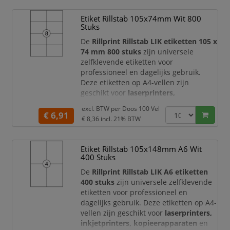
Dankzij het compacte formaat van
70 x
Etiket Rillstab 105x74mm Wit 800
32 mm
zijn deze Quantore etiketten
Stuks
zeer geschik
De
Rillprint Rillstab LIK etiketten 105 x
74 mm 800 stuks
zijn universele
zelfklevende etiketten voor
professioneel en dagelijks gebruik.
Deze etiketten op A4-vellen zijn
geschikt voor
laserprinters,
inkjetprinters, kopieerapparaten
en
excl. BTW per
Doos 100 Vel
multifunctionele printers, waardoor u
€ 6,91
€ 8,36
incl. 21% BTW
eenvoudig duidelijke labels kunt
printen voor uiteenlopende
toepassingen.
Etiket Rillstab 105x148mm A6 Wit
400 Stuks
Dankzij het praktische formaat van
105
x 74 mm
zijn deze etiketten ideaal voor
De
Rillprint Rillstab LIK A6 etiketten
adresserin
400 stuks
zijn universele zelfklevende
etiketten voor professioneel en
dagelijks gebruik. Deze etiketten op A4-
vellen zijn geschikt voor
laserprinters,
inkjetprinters, kopieerapparaten
en