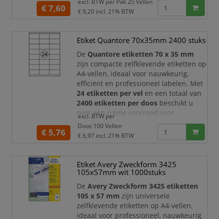
excl. BTW per
Pak 25 Vellen
en productlabeling. Dankzij het
€ 7,60
€ 9,20
incl. 21% BTW
compacte formaat zijn ze zeer geschikt
voor kleine adresetiketten,
productcodes, barcode-etiketten,
Etiket Quantore 70x35mm 2400 stuks
prijsetiketten, dossierlabels en
De
Quantore etiketten 70 x 35 mm
voorraadlabels.
zijn compacte zelfklevende etiketten op
De etikett
A4-vellen, ideaal voor nauwkeurig,
efficiënt en professioneel labelen. Met
24 etiketten per vel
en een totaal van
2400 etiketten per doos
beschikt u
over een ruime voorraad voor
excl. BTW per
dagelijkse labeltaken op kantoor, in het
Doos 100 Vellen
€ 5,76
magazijn, bij verzending, administratie
€ 6,97
incl. 21% BTW
en archivering.
Dankzij het handige formaat van
70 x
Etiket Avery Zweckform 3425
35 mm
zijn deze Quantore etiketten
105x57mm wit 1000stuks
geschikt voor uit
De
Avery Zweckform 3425 etiketten
105 x 57 mm
zijn universele
zelfklevende etiketten op A4-vellen,
ideaal voor professioneel, nauwkeurig