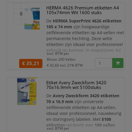
verzendetiketten, productlabels,
HERMA 4626 Premium etiketten A4
barcode-etiketten, dossierlabels en
105x74mm Wit 1600 stuks
duidelijke informati
De
HERMA SuperPrint 4626 etiketten
105 x 74 mm
zijn hoogwaardige
zelfklevende etiketten op A4-vellen met
permanente hechting. Deze witte
etiketten zijn ideaal voor professioneel
gebruik op kantoor, in magazijnen, bij
excl. BTW per
verzending, archivering,
Blister 200 Vellen
productlabeling en administratieve
€ 35,21
€ 42,60
incl. 21% BTW
toepassingen. Met
1600 etiketten
verdeeld over
200 vellen
beschikt u
over een ruime voorraad voor dagelijks
Etiket Avery Zweckform 3420
en intensief labelgebruik.
70x16.9mm wit 5100stuks
Dankzij het formaat van
1
De
Avery Zweckform 3420 etiketten
70 x 16,9 mm
zijn universele
zelfklevende etiketten op A4-vellen,
ideaal voor professioneel, nauwkeurig
en storingsvrij labelen. Met
5100
etiketten
verdeeld over
100 vellen
excl. BTW per
beschikt u over een ruime voorraad