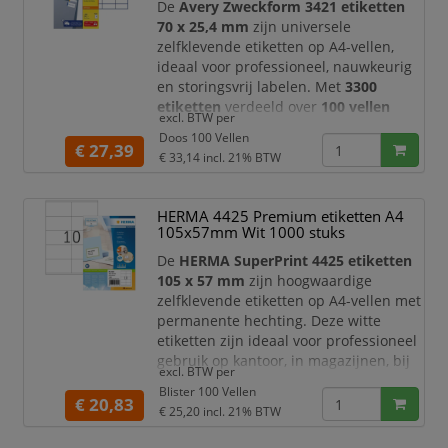
Dankzij het formaat van
De
Avery Zweckform 3421 etiketten
70 x 25,4 mm
zijn universele
zelfklevende etiketten op A4-vellen,
ideaal voor professioneel, nauwkeurig
en storingsvrij labelen. Met
3300
etiketten
verdeeld over
100 vellen
excl. BTW per
beschikt u over een ruime voorraad
Doos 100 Vellen
voor dagelijks gebruik op kantoor, in
€ 27,39
€ 33,14
incl. 21% BTW
het magazijn, bij verzending,
administratie, archivering en
productlabeling.
HERMA 4425 Premium etiketten A4
105x57mm Wit 1000 stuks
Dankzij het compacte formaat van
70 x
25,4 mm
zijn deze Avery Zweckform
De
HERMA SuperPrint 4425 etiketten
etikette
105 x 57 mm
zijn hoogwaardige
zelfklevende etiketten op A4-vellen met
permanente hechting. Deze witte
etiketten zijn ideaal voor professioneel
gebruik op kantoor, in magazijnen, bij
excl. BTW per
verzending, archivering,
Blister 100 Vellen
productlabeling en administratieve
€ 20,83
€ 25,20
incl. 21% BTW
toepassingen. Met
1000 etiketten
verdeeld over
100 vellen
beschikt u