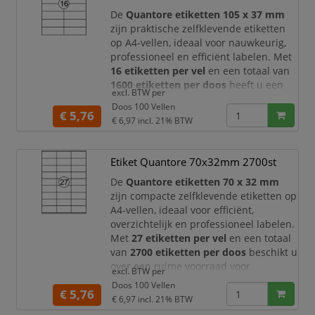
etiketten vol
De
Quantore etiketten 105 x 37 mm
zijn praktische zelfklevende etiketten
op A4-vellen, ideaal voor nauwkeurig,
professioneel en efficiënt labelen. Met
16 etiketten per vel
en een totaal van
1600 etiketten per doos
heeft u een
excl. BTW per
ruime voorraad voor dagelijks gebruik
Doos 100 Vellen
op kantoor, in het magazijn, bij
€ 5,76
€ 6,97
incl. 21% BTW
verzending, administratie en
archivering.
Etiket Quantore 70x32mm 2700st
Dankzij het langwerpige formaat van
105 x 37 mm
zijn deze Quantore
De
Quantore etiketten 70 x 32 mm
etiketten zeer geschikt voor ad
zijn compacte zelfklevende etiketten op
A4-vellen, ideaal voor efficiënt,
overzichtelijk en professioneel labelen.
Met
27 etiketten per vel
en een totaal
van
2700 etiketten per doos
beschikt u
over een ruime voorraad voor
excl. BTW per
dagelijkse labeltaken op kantoor, in het
Doos 100 Vellen
€ 5,76
magazijn, bij verzending, administratie
€ 6,97
incl. 21% BTW
en archivering.