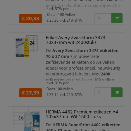
gebruik op kantoor, in magazijnen, bij
excl. BTW per
verzending, archivering,
Blister 100 Vellen
productlabeling en administratieve
€ 20,83
€ 25,20
incl. 21% BTW
toepassingen. Met
800 etiketten
verdeeld over
100 vellen
beschikt u
over een praktische voorraad voor
Etiket Avery Zweckform 3474
dagelijks en efficiënt labelgebruik.
70x37mm wit 2400stuks
Dankzij het ruime formaa
De
Avery Zweckform 3474 etiketten
70 x 37 mm
zijn universele
zelfklevende etiketten op A4-vellen,
ideaal voor professioneel, nauwkeurig
en storingsvrij labelen. Met
2400
etiketten
verdeeld over
100 vellen
excl. BTW per
beschikt u over een ruime voorraad
Doos 100 Vellen
voor dagelijks gebruik op kantoor, in
€ 27,39
€ 33,14
incl. 21% BTW
het magazijn, bij verzending,
administratie, archivering en
productlabeling.
HERMA 4462 Premium etiketten A4
105x37mm Wit 1600 stuks
Dankzij het praktische formaat van
70 x
37 mm
zijn deze Avery Zweckform
De
HERMA SuperPrint 4462 etiketten
etiketten
105 x 37 mm
zijn hoogwaardige