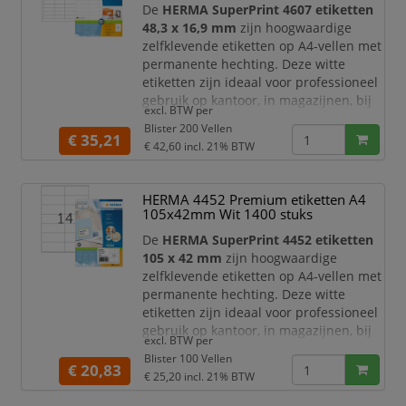
laserprinters en kopieerapparaten
.
De
HERMA SuperPrint 4607 etiketten
Daarnaast
48,3 x 16,9 mm
zijn hoogwaardige
zelfklevende etiketten op A4-vellen met
permanente hechting. Deze witte
etiketten zijn ideaal voor professioneel
gebruik op kantoor, in magazijnen, bij
excl. BTW per
verzending, archivering, administratie
Blister 200 Vellen
en productlabeling. Dankzij het
€ 35,21
€ 42,60
incl. 21% BTW
compacte formaat zijn ze zeer geschikt
voor kleine labels, barcode-etiketten,
artikelcodes, prijsetiketten,
HERMA 4452 Premium etiketten A4
dossierlabels, voorraadlabels en
105x42mm Wit 1400 stuks
duidelijke markeri
De
HERMA SuperPrint 4452 etiketten
105 x 42 mm
zijn hoogwaardige
zelfklevende etiketten op A4-vellen met
permanente hechting. Deze witte
etiketten zijn ideaal voor professioneel
gebruik op kantoor, in magazijnen, bij
excl. BTW per
verzending, archivering, administratie
Blister 100 Vellen
en productlabeling. Dankzij het
€ 20,83
€ 25,20
incl. 21% BTW
praktische formaat van 105 x 42 mm
zijn ze geschikt voor adresetiketten,