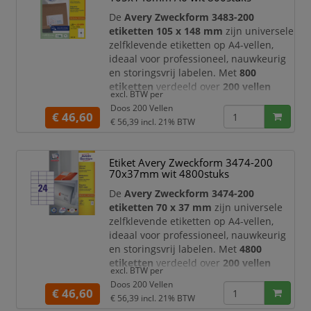
kantoororganisatie.
De
Avery Zweckform 3483-200
Dankzij het grot
etiketten 105 x 148 mm
zijn universele
zelfklevende etiketten op A4-vellen,
ideaal voor professioneel, nauwkeurig
en storingsvrij labelen. Met
800
etiketten
verdeeld over
200 vellen
excl. BTW per
beschikt u over een ruime voorraad
Doos 200 Vellen
voor intensief gebruik op kantoor, in
€ 46,60
€ 56,39
incl. 21% BTW
het magazijn, bij verzending,
administratie, archivering en
productlabeling.
Etiket Avery Zweckform 3474-200
70x37mm wit 4800stuks
Dankzij het ruime formaat van
105 x
148 mm
bieden deze Avery Zweckform
De
Avery Zweckform 3474-200
etiket
etiketten 70 x 37 mm
zijn universele
zelfklevende etiketten op A4-vellen,
ideaal voor professioneel, nauwkeurig
en storingsvrij labelen. Met
4800
etiketten
verdeeld over
200 vellen
excl. BTW per
beschikt u over een ruime voorraad
Doos 200 Vellen
voor intensief gebruik op kantoor, in
€ 46,60
€ 56,39
incl. 21% BTW
het magazijn, bij verzending,