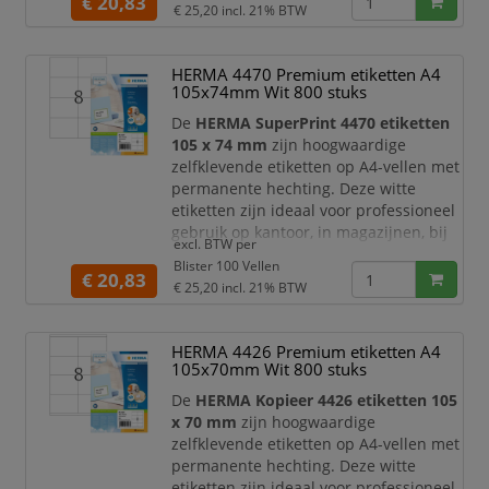
€ 20,83
€ 25,20
incl. 21% BTW
toepassingen. Met
2400 etiketten
verdeeld over
100 vellen
beschikt u
over een praktische voorraad voor
HERMA 4470 Premium etiketten A4
dagelijks en efficiënt labelgebruik.
105x74mm Wit 800 stuks
Dankzij het compacte
De
HERMA SuperPrint 4470 etiketten
105 x 74 mm
zijn hoogwaardige
zelfklevende etiketten op A4-vellen met
permanente hechting. Deze witte
etiketten zijn ideaal voor professioneel
gebruik op kantoor, in magazijnen, bij
excl. BTW per
verzending, archivering, administratie
Blister 100 Vellen
en productlabeling. Dankzij het ruime
€ 20,83
€ 25,20
incl. 21% BTW
formaat van 105 x 74 mm zijn ze
geschikt voor adresetiketten,
verzendetiketten, productlabels,
HERMA 4426 Premium etiketten A4
barcodes, dossierlabels en duidelijke
105x70mm Wit 800 stuks
informatielabels.
De
HERMA Kopieer 4426 etiketten 105
De
x 70 mm
zijn hoogwaardige
zelfklevende etiketten op A4-vellen met
permanente hechting. Deze witte
etiketten zijn ideaal voor professioneel