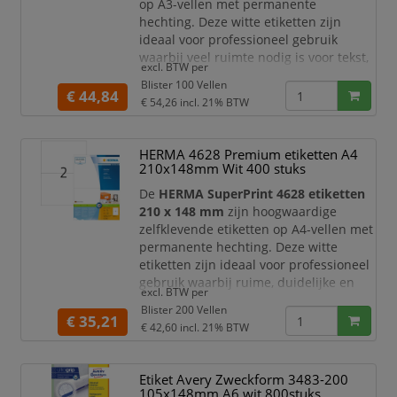
op A3-vellen met permanente
hechting. Deze witte etiketten zijn
ideaal voor professioneel gebruik
waarbij veel ruimte nodig is voor tekst,
excl. BTW per
afbeeldingen, barcodes, instructies,
Blister 100 Vellen
waarschuwingsinformatie of
€ 44,84
€ 54,26
incl. 21% BTW
productgegevens. Met
100 etiketten
verdeeld over
100 vellen
beschikt u
over een praktische voorraad voor
HERMA 4628 Premium etiketten A4
grootformaat labeling.
210x148mm Wit 400 stuks
Dankzij het royale formaat van
420
De
HERMA SuperPrint 4628 etiketten
210 x 148 mm
zijn hoogwaardige
zelfklevende etiketten op A4-vellen met
permanente hechting. Deze witte
etiketten zijn ideaal voor professioneel
gebruik waarbij ruime, duidelijke en
excl. BTW per
betrouwbaar hechtende labels nodig
Blister 200 Vellen
zijn. Met
400 etiketten
verdeeld over
€ 35,21
€ 42,60
incl. 21% BTW
200 vellen
beschikt u over een ruime
voorraad voor verzending,
productlabeling, archivering,
Etiket Avery Zweckform 3483-200
magazijngebruik en
105x148mm A6 wit 800stuks