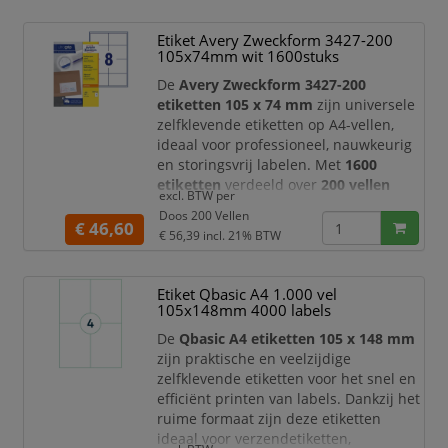
administratie, archivering en
productlabeling.
Etiket Avery Zweckform 3427-200
105x74mm wit 1600stuks
Dankzij het praktische formaat van
70 x
37 mm
zijn deze Avery Zweckform
De
Avery Zweckform 3427-200
etiket
etiketten 105 x 74 mm
zijn universele
zelfklevende etiketten op A4-vellen,
ideaal voor professioneel, nauwkeurig
en storingsvrij labelen. Met
1600
etiketten
verdeeld over
200 vellen
excl. BTW per
beschikt u over een ruime voorraad
Doos 200 Vellen
voor intensief gebruik op kantoor, in
€ 46,60
€ 56,39
incl. 21% BTW
het magazijn, bij verzending,
administratie, archivering en
productlabeling.
Etiket Qbasic A4 1.000 vel
105x148mm 4000 labels
Dankzij het formaat van
105 x 74 mm
bieden deze Avery Zweckform etiketten
De
Qbasic A4 etiketten 105 x 148 mm
vee
zijn praktische en veelzijdige
zelfklevende etiketten voor het snel en
efficiënt printen van labels. Dankzij het
ruime formaat zijn deze etiketten
ideaal voor verzendetiketten,