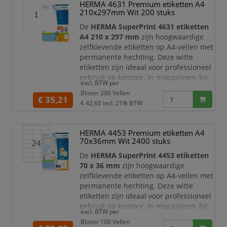
HERMA 4631 Premium etiketten A4
verzendetiketten en duidelijke
210x297mm Wit 200 stuks
productomschrijvingen.
De
HERMA SuperPrint 4631 etiketten
A4 210 x 297 mm
zijn hoogwaardige
zelfklevende etiketten op A4-vellen met
permanente hechting. Deze witte
etiketten zijn ideaal voor professioneel
gebruik op kantoor, in magazijnen, bij
excl. BTW per
verzending, archivering, administratie
Blister 200 Vellen
en productlabeling. Dankzij het
€ 35,21
€ 42,60
incl. 21% BTW
volledige A4-formaat zijn ze zeer
geschikt voor grote labels,
verzendetiketten, productinformatie,
HERMA 4453 Premium etiketten A4
waarschuwingslabels, presentaties en
70x36mm Wit 2400 stuks
duidelijke documentmar
De
HERMA SuperPrint 4453 etiketten
70 x 36 mm
zijn hoogwaardige
zelfklevende etiketten op A4-vellen met
permanente hechting. Deze witte
etiketten zijn ideaal voor professioneel
gebruik op kantoor, in magazijnen, bij
excl. BTW per
verzending, archivering,
Blister 100 Vellen
productlabeling en administratieve