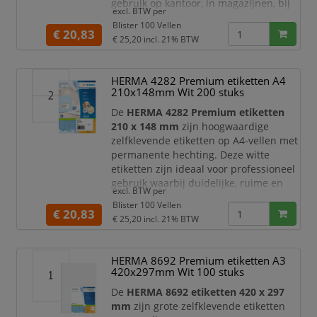
gebruik op kantoor, in magazijnen, bij
excl. BTW per
verzending, archivering,
Blister 100 Vellen
productlabeling en administratieve
€ 20,83
€ 25,20
incl. 21% BTW
toepassingen. Met
2400 etiketten
verdeeld over
100 vellen
beschikt u
over een praktische voorraad voor
HERMA 4282 Premium etiketten A4
dagelijks en efficiënt labelgebruik.
210x148mm Wit 200 stuks
Dankzij het formaat v
De
HERMA 4282 Premium etiketten
210 x 148 mm
zijn hoogwaardige
zelfklevende etiketten op A4-vellen met
permanente hechting. Deze witte
etiketten zijn ideaal voor professioneel
gebruik waarbij duidelijke, ruime en
excl. BTW per
betrouwbaar hechtende labels nodig
Blister 100 Vellen
zijn. Met
200 etiketten
verdeeld over
€ 20,83
€ 25,20
incl. 21% BTW
100 vellen
beschikt u over een
praktische voorraad voor verzending,
productlabeling, archivering,
HERMA 8692 Premium etiketten A3
magazijngebruik en
420x297mm Wit 100 stuks
kantoororganisatie.
De
HERMA 8692 etiketten 420 x 297
Dankzij het gr
mm
zijn grote zelfklevende etiketten