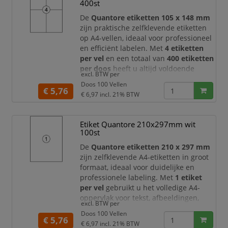
400st
adresgegevens, barcodes, logo’
De
Quantore etiketten 105 x 148 mm
zijn praktische zelfklevende etiketten
op A4-vellen, ideaal voor professioneel
en efficiënt labelen. Met
4 etiketten
per vel
en een totaal van
400 etiketten
per doos
heeft u altijd voldoende
excl. BTW per
voorraad voor uw dagelijkse
Doos 100 Vellen
labelingwerkzaamheden. Deze grote
€ 5,76
€ 6,97
incl. 21% BTW
etiketten zijn perfect voor adressering,
verzendetiketten, archivering,
productlabels, magazijnlabels en
Etiket Quantore 210x297mm wit
algemene kantoororganisatie.
100st
Dankzij het rui
De
Quantore etiketten 210 x 297 mm
zijn zelfklevende A4-etiketten in groot
formaat, ideaal voor duidelijke en
professionele labeling. Met
1 etiket
per vel
gebruikt u het volledige A4-
oppervlak voor tekst, afbeeldingen,
excl. BTW per
barcodes, instructies, waarschuwingen,
Doos 100 Vellen
productinformatie of verzendgegevens.
€ 5,76
€ 6,97
incl. 21% BTW