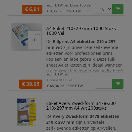
multifunctionele printers, waardoor u
excl. BTW per
Doos 100 Vel
eenvoudig en flexibel labels kunt
€ 6,91
€ 8,36
incl. 21% BTW
printen voor uiteenlopende
toepassingen.
A4 Etiket 210x297mm 1000 Stuks
Dankzij de universele kleeflaag zijn de
1000 Vel
etiketten geschikt voor adressering,
verzending, archiver
De
Rillprint A4 etiketten 210 x 297
mm wit
zijn universele zelfklevende
etiketten voor professioneel print-,
kopieer- en labelgebruik. Deze full-
sheet A4 etiketten zijn ideaal wanneer
u een groot labeloppervlak nodig heeft
excl. BTW per
voor verzendinformatie, productlabels,
Doos a 1000 Vel
waarschuwingsetiketten,
€ 38,05
€ 46,04
incl. 21% BTW
presentatiemateriaal, magazijnlabels of
administratieve toepassingen.
Etiket Avery Zweckform 3478-200
De etiketten zijn gegarandeerd
210x297mm A4 wit 200stuks
geschikt voor
inkjetprinters,
laserprinters en kop
De
Avery Zweckform 3478 etiketten
210 x 297 mm
zijn universele
zelfklevende etiketten op A4-vellen,