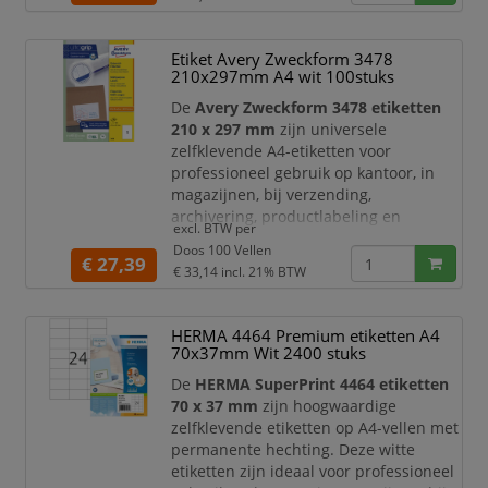
toepassingen. Met
3300 etiketten
verdeeld over
100 vellen
heeft u een
ruime voorraad voor dagelijks en
Etiket Avery Zweckform 3478
efficiënt labelgebruik.
210x297mm A4 wit 100stuks
Dankzij het compacte formaat van
De
Avery Zweckform 3478 etiketten
210 x 297 mm
zijn universele
zelfklevende A4-etiketten voor
professioneel gebruik op kantoor, in
magazijnen, bij verzending,
archivering, productlabeling en
excl. BTW per
presentaties. Met het volledige A4-
Doos 100 Vellen
formaat zijn deze etiketten ideaal voor
€ 27,39
€ 33,14
incl. 21% BTW
grote labels, verzendetiketten,
productinformatie,
waarschuwingslabels, bewegwijzering,
HERMA 4464 Premium etiketten A4
omslagen en documenten die duidelijk
70x37mm Wit 2400 stuks
en professioneel moeten worden
De
HERMA SuperPrint 4464 etiketten
voorzien van tekst of beeld.
70 x 37 mm
zijn hoogwaardige
zelfklevende etiketten op A4-vellen met
permanente hechting. Deze witte
etiketten zijn ideaal voor professioneel