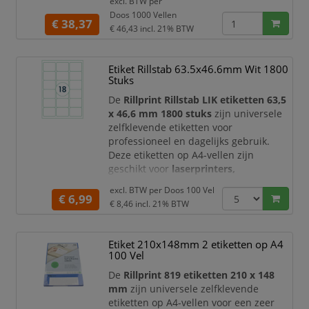
excl. BTW per
adresetiketten, magazijnlabels,
Doos 1000 Vellen
productlabels en het organiseren van
€ 38,37
€ 46,43
incl. 21% BTW
documenten, dozen of
voorraadartikelen.
Etiket Rillstab 63.5x46.6mm Wit 1800
De etiketten worden geleverd op
A4-
Stuks
vellen met 4 etiketten per vel
. Deze
indeling zorgt voor een efficiënte
De
Rillprint Rillstab LIK etiketten 63,5
benutting van het
x 46,6 mm 1800 stuks
zijn universele
zelfklevende etiketten voor
professioneel en dagelijks gebruik.
Deze etiketten op A4-vellen zijn
geschikt voor
laserprinters,
inkjetprinters, kopieerapparaten
en
excl. BTW per
Doos 100 Vel
multifunctionele printers, waardoor u
€ 6,99
€ 8,46
incl. 21% BTW
eenvoudig duidelijke labels kunt
printen voor uiteenlopende
toepassingen.
Etiket 210x148mm 2 etiketten op A4
100 Vel
Dankzij het praktische formaat van
63,5
x 46,6 mm
zijn deze etiketten ideaal
De
Rillprint 819 etiketten 210 x 148
voor adr
mm
zijn universele zelfklevende
etiketten op A4-vellen voor een zeer