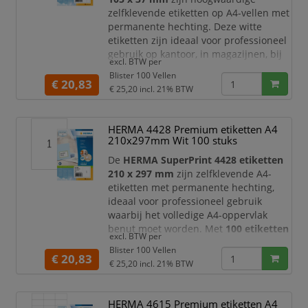
zelfklevende etiketten op A4-vellen met
permanente hechting. Deze witte
etiketten zijn ideaal voor professioneel
gebruik op kantoor, in magazijnen, bij
excl. BTW per
verzending, archivering, administratie
Blister 100 Vellen
en productlabeling. Dankzij het
€ 20,83
€ 25,20
incl. 21% BTW
langwerpige formaat van 105 x 37 mm
zijn ze zeer geschikt voor
adresetiketten, verzendetiketten,
HERMA 4428 Premium etiketten A4
productlabels, barcodes, ordnerlabels
210x297mm Wit 100 stuks
en duidelijke informatielab
De
HERMA SuperPrint 4428 etiketten
210 x 297 mm
zijn zelfklevende A4-
etiketten met permanente hechting,
ideaal voor professioneel gebruik
waarbij het volledige A4-oppervlak
benut moet worden. Met
100 etiketten
excl. BTW per
verdeeld over
100 vellen
beschikt u
Blister 100 Vellen
over een praktische voorraad voor
€ 20,83
€ 25,20
incl. 21% BTW
grootformaat labeling, verzending,
productinformatie,
waarschuwingslabels, archivering en
HERMA 4615 Premium etiketten A4