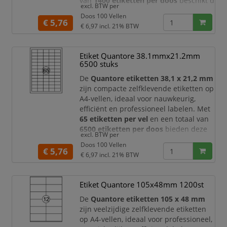
van
1400 etiketten per doos
beschikt u
excl. BTW per
over een ruime voorraad voor dagelijks
Doos 100 Vellen
gebruik op kantoor, in het magazijn, bij
€ 5,76
€ 6,97
incl. 21% BTW
verzending, administratie en
archivering.
Etiket Quantore 38.1mmx21.2mm
Dankzij het handige formaat van
99,1 x
6500 stuks
38,1 mm
bieden deze Quantore
etiketten vold
De
Quantore etiketten 38,1 x 21,2 mm
zijn compacte zelfklevende etiketten op
A4-vellen, ideaal voor nauwkeurig,
efficiënt en professioneel labelen. Met
65 etiketten per vel
en een totaal van
6500 etiketten per doos
bieden deze
excl. BTW per
etiketten een zeer ruime voorraad voor
Doos 100 Vellen
dagelijks gebruik op kantoor, in het
€ 5,76
€ 6,97
incl. 21% BTW
magazijn, bij administratie, archivering,
verzending en productcodering.
Etiket Quantore 105x48mm 1200st
Dankzij het kleine formaat van
38,1 x
21,2 mm
zijn deze Quant
De
Quantore etiketten 105 x 48 mm
zijn veelzijdige zelfklevende etiketten
op A4-vellen, ideaal voor professioneel,