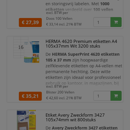
en storingsvrij labelen. Met
1000
etiketten
verdeeld over
100 vellen
excl. BTW per
beschikt u over een praktische
Doos 100 Vellen
voorraad voor dagelijks gebruik op
€ 27,39
€ 33,14
incl. 21% BTW
kantoor, in het magazijn, bij
verzending, administratie, archivering
en productlabeling.
HERMA 4620 Premium etiketten A4
105x37mm Wit 3200 stuks
Dankzij het formaat van
105 x 57 mm
bieden deze Avery Zweckform etiketten
De
HERMA SuperPrint 4620 etiketten
ru
105 x 37 mm
zijn hoogwaardige
zelfklevende etiketten op A4-vellen met
permanente hechting. Deze witte
etiketten zijn ideaal voor professioneel
gebruik op kantoor, in magazijnen, bij
excl. BTW per
verzending, archivering,
Blister 200 Vellen
productlabeling en administratieve
€ 35,21
€ 42,60
incl. 21% BTW
toepassingen. Met
3200 etiketten
verdeeld over
200 vellen
beschikt u
over een ruime voorraad voor dagelijks
Etiket Avery Zweckform 3427
en intensief labelgebruik.
105x74mm wit 800stuks
Dankzij het langwerpige f
De
Avery Zweckform 3427 etiketten