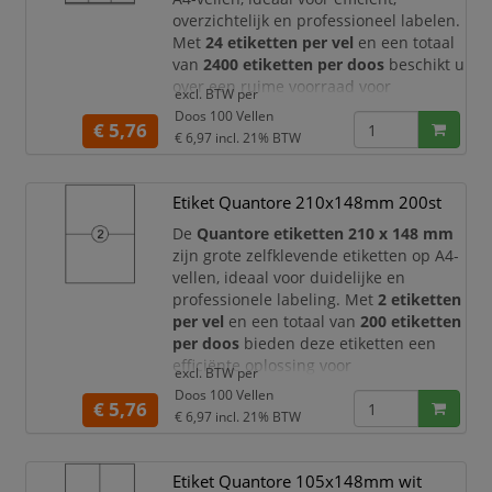
overzichtelijk en professioneel labelen.
Met
24 etiketten per vel
en een totaal
van
2400 etiketten per doos
beschikt u
over een ruime voorraad voor
excl. BTW per
dagelijkse labeltaken op kantoor, in het
Doos 100 Vellen
€ 5,76
magazijn, bij verzending, administratie
€ 6,97
incl. 21% BTW
en archivering.
Dankzij het praktische formaat van
70 x
Etiket Quantore 210x148mm 200st
36 mm
zijn deze Quantore etiketten
geschikt v
De
Quantore etiketten 210 x 148 mm
zijn grote zelfklevende etiketten op A4-
vellen, ideaal voor duidelijke en
professionele labeling. Met
2 etiketten
per vel
en een totaal van
200 etiketten
per doos
bieden deze etiketten een
efficiënte oplossing voor
excl. BTW per
verzendetiketten, productlabels,
Doos 100 Vellen
€ 5,76
magazijnlabels, archiefetiketten en
€ 6,97
incl. 21% BTW
kantoororganisatie.
Dankzij het ruime formaat van
210 x
Etiket Quantore 105x148mm wit
148 mm
heeft u veel plaats voor