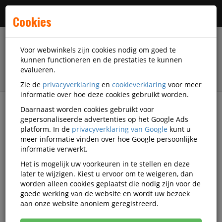
Menu
Cookies
Voor webwinkels zijn cookies nodig om goed te
kunnen functioneren en de prestaties te kunnen
evalueren.
Zie de
privacyverklaring
en
cookieverklaring
voor meer
informatie over hoe deze cookies gebruikt worden.
Daarnaast worden cookies gebruikt voor
filter
gepersonaliseerde advertenties op het Google Ads
platform. In de
privacyverklaring van Google
kunt u
Papierwaren
Etiketten
Standaard etiketten
meer informatie vinden over hoe Google persoonlijke
informatie verwerkt.
Standaard etiketten
Het is mogelijk uw voorkeuren in te stellen en deze
later te wijzigen. Kiest u ervoor om te weigeren, dan
worden alleen cookies geplaatst die nodig zijn voor de
Populariteit
goede werking van de website en wordt uw bezoek
aan onze website anoniem geregistreerd.