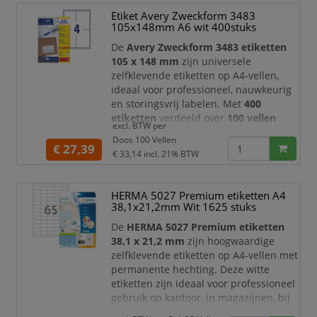
over een praktische voorraad voor
Etiket Avery Zweckform 3483
dagelijks en efficiënt labelgebruik.
105x148mm A6 wit 400stuks
Dankzij het formaat
De
Avery Zweckform 3483 etiketten
105 x 148 mm
zijn universele
zelfklevende etiketten op A4-vellen,
ideaal voor professioneel, nauwkeurig
en storingsvrij labelen. Met
400
etiketten
verdeeld over
100 vellen
excl. BTW per
beschikt u over een praktische
Doos 100 Vellen
voorraad voor kantoor, administratie,
€ 27,39
€ 33,14
incl. 21% BTW
verzending, archivering,
productlabeling en magazijngebruik.
HERMA 5027 Premium etiketten A4
Dankzij het ruime formaat van
105 x
38,1x21,2mm Wit 1625 stuks
148 mm
bieden deze Avery Zweckform
etiketten veel plaats voor adr
De
HERMA 5027 Premium etiketten
38,1 x 21,2 mm
zijn hoogwaardige
zelfklevende etiketten op A4-vellen met
permanente hechting. Deze witte
etiketten zijn ideaal voor professioneel
gebruik op kantoor, in magazijnen, bij
verzending, archivering, administratie