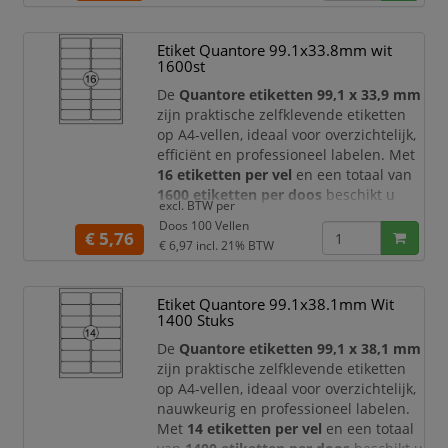
De doos bevat
100 vellen
, goed voor in
totaal
100 etiketten
.
Etiket Quantore 99.1x33.8mm wit
Dankzij het royale formaat van
210 x
1600st
297 mm
zijn deze Quantore etiketten
bijzond
De
Quantore etiketten 99,1 x 33,9 mm
zijn praktische zelfklevende etiketten
op A4-vellen, ideaal voor overzichtelijk,
efficiënt en professioneel labelen. Met
16 etiketten per vel
en een totaal van
1600 etiketten per doos
beschikt u
excl. BTW per
over een ruime voorraad voor dagelijks
Doos 100 Vellen
gebruik op kantoor, in het magazijn, bij
€ 5,76
€ 6,97
incl. 21% BTW
verzending, administratie en
archivering.
Etiket Quantore 99.1x38.1mm Wit
Dankzij het efficiënte formaat van
99,1
1400 Stuks
x 33,9 mm
bieden deze Quantore
etiketten vo
De
Quantore etiketten 99,1 x 38,1 mm
zijn praktische zelfklevende etiketten
op A4-vellen, ideaal voor overzichtelijk,
nauwkeurig en professioneel labelen.
Met
14 etiketten per vel
en een totaal