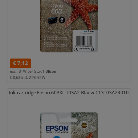
€ 7,12
excl. BTW per
Stuk 1 Blister
€ 8,62
incl. 21% BTW
Inktcartridge Epson 603XL T03A2 Blauw C13T03A24010