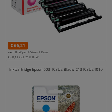
€ 66,21
excl. BTW per
4 Stuks 1 Doos
€ 80,11
incl. 21% BTW
Inktcartridge Epson 603 T03U2 Blauw C13T03U24010