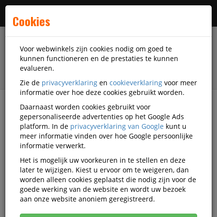
Menu
Cookies
Voor webwinkels zijn cookies nodig om goed te
kunnen functioneren en de prestaties te kunnen
evalueren.
Zie de
privacyverklaring
en
cookieverklaring
voor meer
informatie over hoe deze cookies gebruikt worden.
Daarnaast worden cookies gebruikt voor
filter
gepersonaliseerde advertenties op het Google Ads
platform. In de
privacyverklaring van Google
kunt u
Printer supplies
3D Scanner accessoires
meer informatie vinden over hoe Google persoonlijke
Aesub
informatie verwerkt.
Het is mogelijk uw voorkeuren in te stellen en deze
Aesub 3D Scanner accessoires
later te wijzigen. Kiest u ervoor om te weigeren, dan
worden alleen cookies geplaatst die nodig zijn voor de
goede werking van de website en wordt uw bezoek
aan onze website anoniem geregistreerd.
Aesub 3D Scanspray