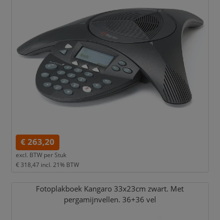
€ 263,20
excl. BTW per
Stuk
€ 318,47
incl. 21% BTW
Fotoplakboek Kangaro 33x23cm zwart. Met
pergamijnvellen. 36+36 vel