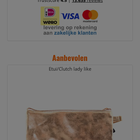
Trustscore
4.5
|
13.635
reviews
Aanbevolen
Etui/
Clutch lady like