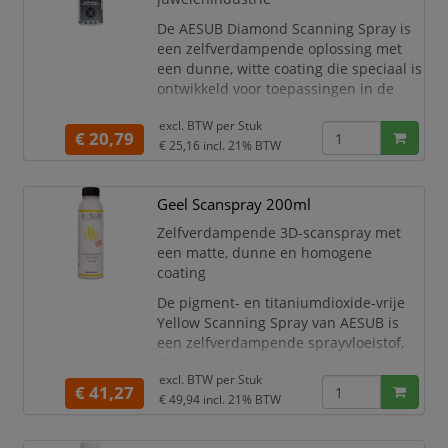
Specificaties:
Tra
De AESUB Diamond Scanning Spray is
een zelfverdampende oplossing met
een dunne, witte coating die speciaal is
ontwikkeld voor toepassingen in de
juwelenindustrie.
excl. BTW per
Stuk
€ 20,79
De spray is vrij van pigmenten en
€ 25,16
incl. 21% BTW
titaniumdioxide en verdampt op
natuurlijke wijze na ongeveer 10
minuten, waardoor tijdrovende
Geel Scanspray 200ml
reiniging als gevolg van
Zelfverdampende 3D-scanspray met
pigmentvervuiling niet meer nodig is.
een matte, dunne en homogene
Specificaties:
coating
Wit
De pigment- en titaniumdioxide-vrije
Yellow Scanning Spray van AESUB is
een zelfverdampende sprayvloeistof,
die wordt toegepast om
excl. BTW per
Stuk
basisproblemen in 3D-meettechnologie
€ 41,27
€ 49,94
incl. 21% BTW
te elimineren. Vooral in gevoelige
omgevingen zoals laboratoria of
productie, beschermt de spray met zijn