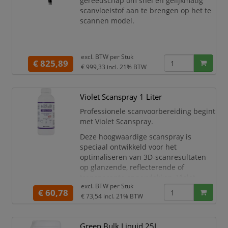
gereedschap om snel en gelijkmatig
scanvloeistof aan te brengen op het te
scannen model.
excl. BTW per
Stuk
€ 825,89
€ 999,33
incl. 21% BTW
Violet Scanspray 1 Liter
Professionele scanvoorbereiding begint
met Violet Scanspray.
Deze hoogwaardige scanspray is
speciaal ontwikkeld voor het
optimaliseren van 3D-scanresultaten
op glanzende, reflecterende of
transparante oppervlakken. Violet
excl. BTW per
Stuk
Scanspray creëert een dun, egaal en
€ 60,78
€ 73,54
incl. 21% BTW
mat laagje dat lichtverstrooiing
voorkomt en zorgt voor haarscherpe,
nauwkeurige metingen — zonder
Green Bulk Liquid 25L