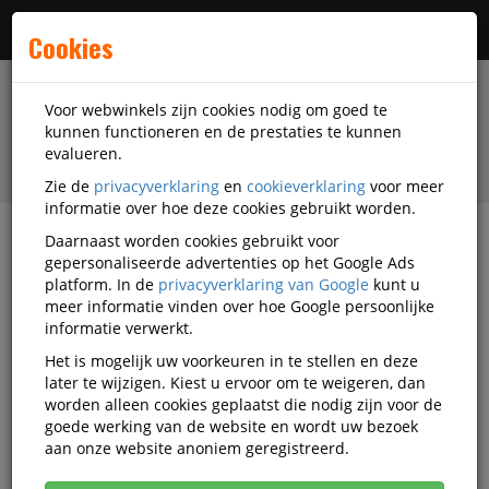
Menu
Cookies
Voor webwinkels zijn cookies nodig om goed te
kunnen functioneren en de prestaties te kunnen
evalueren.
Zie de
privacyverklaring
en
cookieverklaring
voor meer
informatie over hoe deze cookies gebruikt worden.
Daarnaast worden cookies gebruikt voor
filter
gepersonaliseerde advertenties op het Google Ads
platform. In de
privacyverklaring van Google
kunt u
Printer supplies
3D Scanner accessoires
meer informatie vinden over hoe Google persoonlijke
3D Scanspray
informatie verwerkt.
Het is mogelijk uw voorkeuren in te stellen en deze
3D Scanspray
later te wijzigen. Kiest u ervoor om te weigeren, dan
worden alleen cookies geplaatst die nodig zijn voor de
goede werking van de website en wordt uw bezoek
Populariteit
aan onze website anoniem geregistreerd.