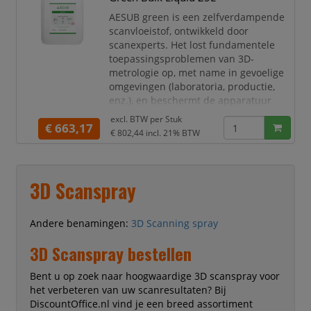
residu of schade aan het oppervlak.
AESUB green is een zelfverdampende
Specificaties:
scanvloeistof, ontwikkeld door
Residuvrij: verdampt voll
scanexperts. Het lost fundamentele
toepassingsproblemen van 3D-
metrologie op, met name in gevoelige
omgevingen (laboratoria, productie,
enz.), en beschermt de apparatuur
tegen vervuiling door pigmentafzetting.
excl. BTW per
Stuk
€ 663,17
Het kostbare transport van extern
€ 802,44
incl. 21% BTW
gematteerde meetobjecten naar de
sensor, evenals de tijdrovende
reiniging van de meetomgeving en
3D Scanspray
objecten na het scannen, behoren tot
het ve
Andere benamingen:
3D Scanning spray
3D Scanspray bestellen
Bent u op zoek naar hoogwaardige 3D scanspray voor
het verbeteren van uw scanresultaten? Bij
DiscountOffice.nl vind je een breed assortiment