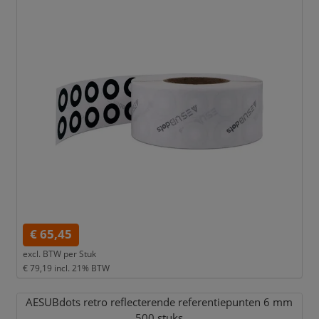
€ 65,45
excl. BTW per
Stuk
€ 79,19
incl. 21% BTW
AESUBdots retro reflecterende referentiepunten 6 mm
500 stuks