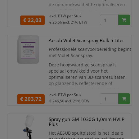
de opnamekwaliteit te optimaliseren
voor CAD/CAM-opnames,
excl. BTW per
Stuk
camera-/video-opnames, strip light
€ 22,03
€ 26,66
incl. 21% BTW
scans, blue light scans, etc.
Een coating met de permanente spray
verbetert de optische eigenschappen
Aesub Violet Scanspray Bulk 5 Liter
van tandmodellen, gipsafgietsels,
Professionele scanvoorbereiding begint
preparaties, wax-ups, individuele
met Violet Scanspray.
stompen en afdrukken.
Deze hoogwaardige scanspray is
speciaal ontwikkeld voor het
optimaliseren van 3D-scanresultaten
op glanzende, reflecterende of
transparante oppervlakken. Violet
excl. BTW per
Stuk
Scanspray creëert een dun, egaal en
€ 203,72
€ 246,50
incl. 21% BTW
mat laagje dat lichtverstrooiing
voorkomt en zorgt voor haarscherpe,
nauwkeurige metingen — zonder
Spray gun GM 1030G 1,0mm HVLP
residu of schade aan het oppervlak.
Plus
Specificaties:
Het AESUB spuitpistool is het ideale
Residuvrij: verdampt voll