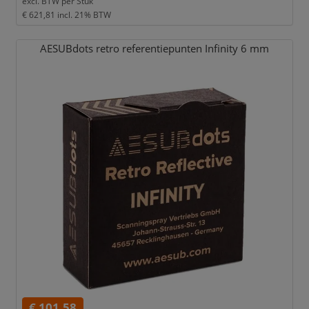
excl. BTW per
Stuk
€ 621,81
incl. 21% BTW
AESUBdots retro referentiepunten Infinity 6 mm
€ 101,58