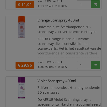
excl. BTW per
Stuk
op de markt.
€ 11,01
€ 13,32
incl. 21% BTW
De spray zorgt voor een zeer dunne en
homogene matte coating voor een
optimale detectie van het scanobject.
Orange Scanspray 400ml
AESUB White bevat pigmenten,
Universele, zelfverdampende 3D-
drijfgassen en oplosmiddelen en is
scanspray voor verbeterde metingen
geoptimaliseerd
AESUB Orange is een duurzame
scanspray die is ontwikkeld door
scanexperts. Het is het resultaat van de
voortdurende en consistente verdere
ontwikkeling van gangbare scansprays
excl. BTW per
Stuk
op de markt.
€ 29,96
€ 36,25
incl. 21% BTW
De scanspray zorgt voor een schone,
gelijkmatige coating om een
nauwkeurige en efficiënte 3D-scan te
Violet Scanspray 400ml
garanderen, vooral op reflecterende,
Zelfverdampende, extra langhoudende
transparante of sterk gestructureerde
3D-scanspray
oppervlak
De AESUB Violet Scanningspray is
speciaal ontwikkeld en geoptimaliseerd