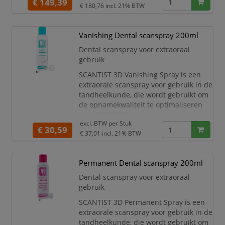
€ 149,39
€ 180,76
incl. 21% BTW
De scanspray zorgt voor een schone,
gelijkmatige coating om een
nauwkeurige en efficiënte 3D-scan te
Vanishing Dental scanspray 200ml
garanderen, vooral voor grote modellen
Dental scanspray voor extraoraal
en geautomatiseerde
gebruik
scantoepassingen.
SCANTIST 3D Vanishing Spray is een
In tegenstel
extraorale scanspray voor gebruik in de
tandheelkunde, die wordt gebruikt om
de opnamekwaliteit te optimaliseren
voor CAD/CAM-opnames,
excl. BTW per
Stuk
camera-/video-opnames,
€ 30,59
€ 37,01
incl. 21% BTW
gestructureerde lichtscans,
blauwlichtscans, etc.
Coating met de Vanishing Spray
Permanent Dental scanspray 200ml
verbetert de optische eigenschappen
Dental scanspray voor extraoraal
van tandmodellen, gipsafgietsels,
gebruik
preparaties, wax-ups, individuele
stompen en afdrukken.
SCANTIST 3D Permanent Spray is een
extraorale scanspray voor gebruik in de
tandheelkunde, die wordt gebruikt om