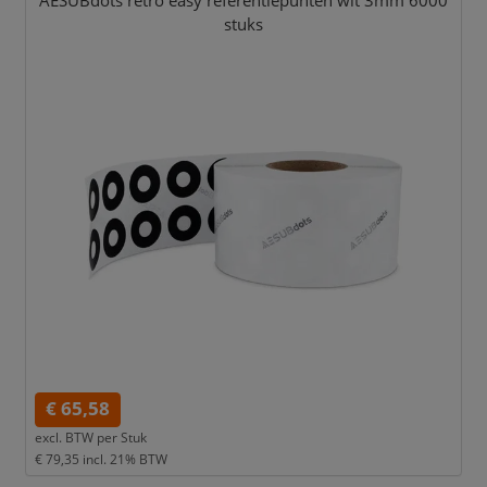
AESUBdots retro easy referentiepunten wit 3mm 6000
stuks
€ 65,58
excl. BTW per
Stuk
€ 79,35
incl. 21% BTW