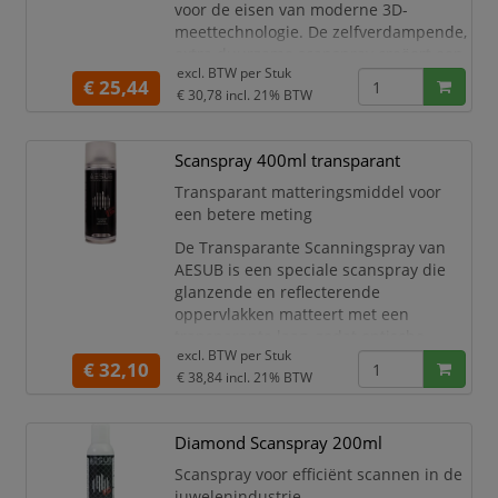
voor de eisen van moderne 3D-
meettechnologie. De zelfverdampende,
extra duurzame scanspray creëert een
excl. BTW per
Stuk
gelijkmatige, dunne coating die
€ 25,44
€ 30,78
incl. 21% BTW
reflecties en transparante of glanzende
oppervlakken betrouwbaar elimineert.
De residuvrije verdamping maakt
Scanspray 400ml transparant
tijdrovende reiniging van onderdelen
en meetomgevingen na het scanproces
Transparant matteringsmiddel voor
over
een betere meting
De Transparante Scanningspray van
AESUB is een speciale scanspray die
glanzende en reflecterende
oppervlakken matteert met een
transparante laag, zodat optische
excl. BTW per
Stuk
scanners contouren en kleurwaarden
€ 32,10
€ 38,84
incl. 21% BTW
van het gemeten object nauwkeurig
kunnen vastleggen. Een voordeel van
AESUB transparant is dat het volledig
Diamond Scanspray 200ml
verdwijnt, waardoor tijdrovende
reiniging overbodig wordt.
Scanspray voor efficiënt scannen in de
juwelenindustrie