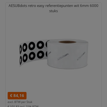
AESUBdots retro easy referentiepunten wit 6mm 6000
stuks
€ 84,16
excl. BTW per
Stuk
€ 101,83
incl. 21% BTW