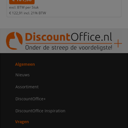
excl. BTW per
Stuk
€ 122,91
incl. 21% BTW
Algemeen
Nieuws
Assortiment
DiscountOffice+
DiscountOffice Inspiration
Vragen