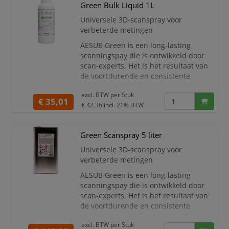
Green Bulk Liquid 1L
dunne en homogene coating gevoelige
apparatuur tegen vervuiling die zou
Universele 3D-scanspray voor
kunnen ontstaan door de afzet
verbeterde metingen
AESUB Green is een long-lasting
scanningspay die is ontwikkeld door
scan-experts. Het is het resultaat van
de voortdurende en consistente
verdere ontwikkeling van gangbare
excl. BTW per
Stuk
scansprays op de markt.
€ 35,01
€ 42,36
incl. 21% BTW
De scanspray zorgt voor een schone,
gelijkmatige coating om een
nauwkeurige en efficiënte 3D-scan te
Green Scanspray 5 liter
garanderen, vooral voor grote modellen
Universele 3D-scanspray voor
en geautomatiseerde
verbeterde metingen
scantoepassingen.
AESUB Green is een long-lasting
In tegenstel
scanningspay die is ontwikkeld door
scan-experts. Het is het resultaat van
de voortdurende en consistente
verdere ontwikkeling van gangbare
excl. BTW per
Stuk
scansprays op de markt.