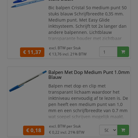
Bic balpen Cristal So medium punt 50
stuks blauw Schrijfbreedte 0,35 mm.
Medium punt. Met Easy Glide
inktsysteem. Schrijft tot 2x langer dan
andere balpennen. Lichtblauw
transparante houder met zichtbaar
inktniveau. Dop en top in de kleur van
excl. BTW per
Stuk
de inkt.
€ 11,37
€ 13,76
incl. 21% BTW
blauw
Balpen Met Dop Medium Punt 1.0mm
Blauw
Balpen met dop en clip met
transparant lichaam waardoor het
inktniveau eenvoudig af te lezen is. De
pen heeft een medium punt van 1,0
mm en een schrijfbreedte van 0.7 mm
wat soepel schrijven mogelijk maakt.
Met een schrijflengte van max. 2000
excl. BTW per
Stuk
meter is deze balpen uiterst geschikt
€ 0,18
€ 0,22
incl. 21% BTW
voor dagelijks gebruik.