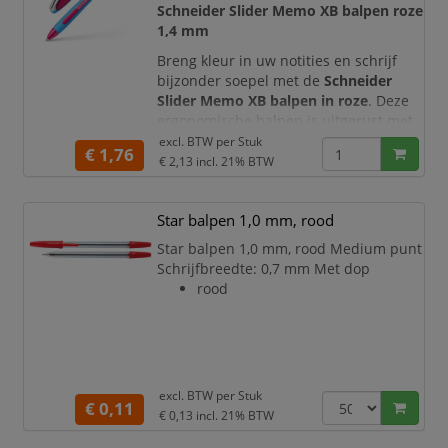
Schneider Slider Memo XB balpen roze
Volledig vlekvrij te gebruiken.
1,4 mm
Medium vulling niet
verwisselbaar.
Breng kleur in uw notities en schrijf
Dop kan op de achterka
bijzonder soepel met de
Schneider
Slider Memo XB balpen in roze
. Deze
ergonomische balpen is uitgerust met
de exclusieve
Viscoglide®-technologie
,
excl. BTW per
Stuk
€ 1,76
waardoor de punt met zeer weinig
€ 2,13
incl. 21% BTW
weerstand over het papier glijdt. De
opvallende roze inkt is ideaal voor
Star balpen 1,0 mm, rood
creatieve aantekeningen,
kleurcodering, planningen en teksten
Star balpen 1,0 mm, rood Medium punt
die direct herkenbaar moeten zijn.
Schrijfbreedte: 0,7 mm Met dop
rood
De extra bred
excl. BTW per
Stuk
€ 0,11
€ 0,13
incl. 21% BTW