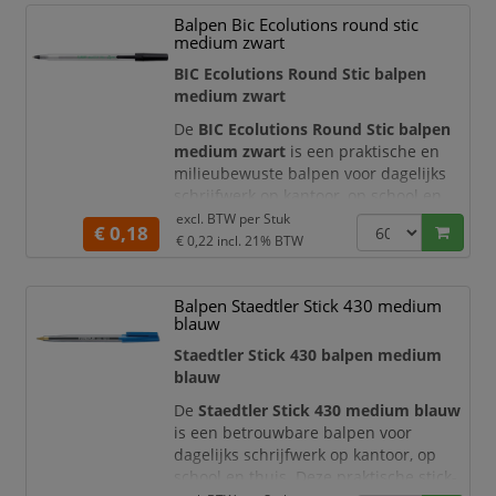
kunststof houder, geventileerde dop in
Balpen Bic Ecolutions round stic
schrijfkleur en
medium zwart
BIC Ecolutions Round Stic balpen
medium zwart
De
BIC Ecolutions Round Stic balpen
medium zwart
is een praktische en
milieubewuste balpen voor dagelijks
schrijfwerk op kantoor, op school en
thuis. Deze zwarte balpen combineert
excl. BTW per
Stuk
€ 0,18
het vertrouwde schrijfcomfort van BIC
€ 0,22
incl. 21% BTW
met een duurzamere materiaalkeuze:
de pen is gemaakt van
74% gerecycled
Balpen Staedtler Stick 430 medium
materiaal
. Daarmee is dit een
blauw
uitstekende keuze voor organisaties en
gebruikers die betrouwbaar
Staedtler Stick 430 balpen medium
schrijfmateriaa
blauw
De
Staedtler Stick 430 medium blauw
is een betrouwbare balpen voor
dagelijks schrijfwerk op kantoor, op
school en thuis. Deze praktische stick-