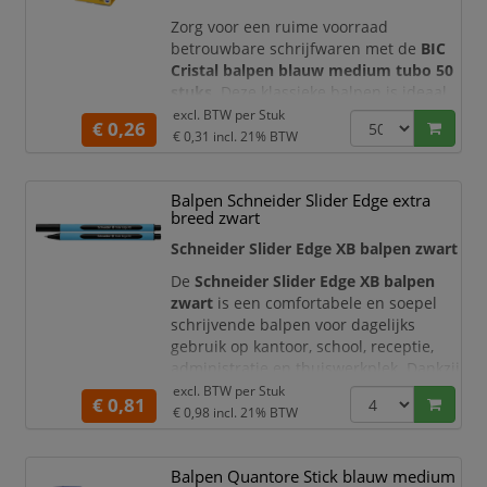
Zorg voor een ruime voorraad
betrouwbare schrijfwaren met de
BIC
Cristal balpen blauw medium tubo 50
stuks
. Deze klassieke balpen is ideaal
voor dagelijks schrijfwerk op kantoor,
excl. BTW per
Stuk
€ 0,26
school, receptie, balie of thuis. Dankzij
€ 0,31
incl. 21% BTW
de medium schrijfpunt schrijft u
soepel en maakt u nette, goed leesbare
Balpen Schneider Slider Edge extra
notities, formulieren, agenda-
breed zwart
aantekeningen en administratieve
documenten.
Schneider Slider Edge XB balpen zwart
De blauwe inkt geeft u
De
Schneider Slider Edge XB balpen
zwart
is een comfortabele en soepel
schrijvende balpen voor dagelijks
gebruik op kantoor, school, receptie,
administratie en thuiswerkplek. Dankzij
de
zwarte schrijfinkt
is deze pen
excl. BTW per
Stuk
€ 0,81
ideaal voor notities, formulieren,
€ 0,98
incl. 21% BTW
agenda’s, werkdocumenten, rapporten,
handtekeningen en algemene
Balpen Quantore Stick blauw medium
kantooradministratie.