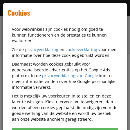
Menu
Cookies
Voor webwinkels zijn cookies nodig om goed te
kunnen functioneren en de prestaties te kunnen
evalueren.
Zie de
privacyverklaring
en
cookieverklaring
voor meer
informatie over hoe deze cookies gebruikt worden.
Daarnaast worden cookies gebruikt voor
filter
gepersonaliseerde advertenties op het Google Ads
platform. In de
privacyverklaring van Google
kunt u
Schrijfwaren
Pennen
Balpennen met dop
meer informatie vinden over hoe Google persoonlijke
informatie verwerkt.
Balpennen met dop
Het is mogelijk uw voorkeuren in te stellen en deze
later te wijzigen. Kiest u ervoor om te weigeren, dan
worden alleen cookies geplaatst die nodig zijn voor de
Populariteit
goede werking van de website en wordt uw bezoek
aan onze website anoniem geregistreerd.