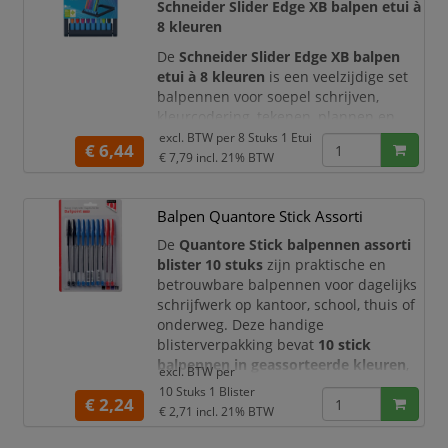
schrijft u met duidelijke, intensere
Schneider Slider Edge XB balpen etui à
8 kleuren
De
Schneider Slider Edge XB balpen
etui à 8 kleuren
is een veelzijdige set
balpennen voor soepel schrijven,
kleurcodering, tekenen, plannen en
creatief gebruik. De set bevat
8
excl. BTW per
8 Stuks 1 Etui
€ 6,44
Schneider Slider Edge balpennen
in
€ 7,79
incl. 21% BTW
geassorteerde schrijfkleur en is ideaal
voor kantoor, school, studie,
Balpen Quantore Stick Assorti
administratie, bullet journals, agenda’s
en creatieve projecten.
De
Quantore Stick balpennen assorti
blister 10 stuks
zijn praktische en
Dankzij de innovatieve
Viscoglide®
betrouwbare balpennen voor dagelijks
technology
sch
schrijfwerk op kantoor, school, thuis of
onderweg. Deze handige
blisterverpakking bevat
10 stick
balpennen in geassorteerde kleuren
,
excl. BTW per
zodat u altijd de juiste kleur bij de
10 Stuks 1 Blister
€ 2,24
hand heeft voor notities, formulieren,
€ 2,71
incl. 21% BTW
administratie, schoolwerk en creatieve
schrijftaken. Dankzij de transparante