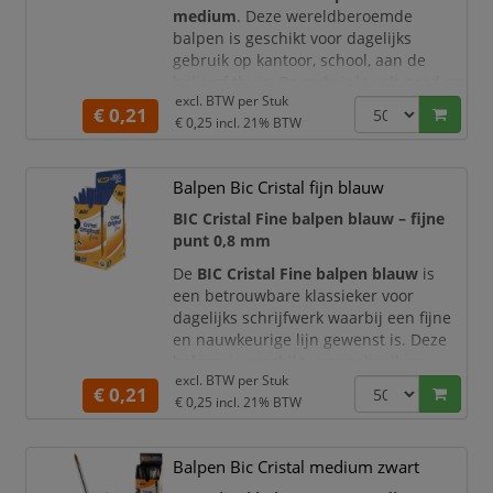
medium
. Deze wereldberoemde
balpen is geschikt voor dagelijks
gebruik op kantoor, school, aan de
balie of thuis. De rode inkt valt goed op
excl. BTW per
Stuk
en is daardoor ideaal voor correcties,
€ 0,21
€ 0,25
incl. 21% BTW
markeringen, controles en duidelijke
aantekeningen.
De BIC Cristal balpen heeft een lichte,
Balpen Bic Cristal fijn blauw
transparante houder waarmee u
BIC Cristal Fine balpen blauw – fijne
eenvoudig het inktniveau kunt control
punt 0,8 mm
De
BIC Cristal Fine balpen blauw
is
een betrouwbare klassieker voor
dagelijks schrijfwerk waarbij een fijne
en nauwkeurige lijn gewenst is. Deze
balpen is geschikt voor gebruik op
excl. BTW per
Stuk
kantoor, school, receptie,
€ 0,21
€ 0,25
incl. 21% BTW
administratie, magazijn, balie en
thuiswerkplek
. Dankzij de
blauwe
schrijfinkt
gebruikt u de pen
Balpen Bic Cristal medium zwart
eenvoudig voor notities, formulieren,