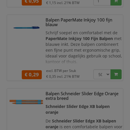
€ 0,95
bijzonder licht over het papier en
€ 1,15
incl. 21% BTW
ontstaat een vloeiend schrijfbeeld met
een frisse lichtblauwe schrijfkleur. De
Balpen PaperMate Inkjoy 100 fijn
extra brede XB-punt maakt deze
blauw
balpen zeer geschikt voor notities,
studie, kantoorwerk, creatieve
Schrijf soepel en comfortabel met de
toepassinge
PaperMate InkJoy 100 Fijn Balpen
met
blauwe inkt. Deze balpen combineert
een fijne punt met ergonomische grip,
ideaal voor dagelijks gebruik op school,
kantoor of thuis.
Productomschrijving
excl. BTW per
Stuk
€ 0,29
De PaperMate InkJoy 100 Fijn biedt een
€ 0,35
incl. 21% BTW
fijne punt die zorgt voor precieze en
vloeiende lijnen. De helderblauwe inkt
Balpen Schneider Slider Edge Oranje
droogt snel en geeft een professionele
extra breed
uitstraling aan notities, documenten en
creatieve projecten. De
Schneider Slider Edge XB balpen
oranje
De
Schneider Slider Edge XB balpen
oranje
is een comfortabele balpen voor