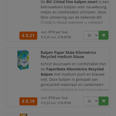
De
BIC Cristal Fine balpen zwart
is een
De BIC Crist
betrouwbare balpen voor nauwkeurig,
netjes en comfortabel schrijven. Deze
fijne uitvoering van de bekende BIC
Cristal is ideaal wanneer u compact
wilt schrijven, formulieren nauwkeurig
excl. BTW per
Stuk
wilt invullen of aantekeningen wilt
€ 0,21
€ 0,25
incl. 21% BTW
maken met een strakke, dunne lijn. De
pen schrijft met
zwarte inkt
en is
geschikt voor dagelijks gebruik op
Balpen Paper Mate Kilometrico
kantoor, op school, thuis, bij
Recycled medium blauw
administratie en
Schrijf duurzaam en comfortabel met
de
PaperMate Kilométrico Recycled
Balpen
met medium punt en blauwe
inkt. Deze balpen is gemaakt van
gerecycled materiaal en combineert
milieuvriendelijkheid met betrouwbare
prestaties, ideaal voor dagelijks gebruik
excl. BTW per
Stuk
op school, kantoor of thuis.
€ 0,19
€ 0,23
incl. 21% BTW
Productomschrijving
De PaperMate Kilométrico Recycled