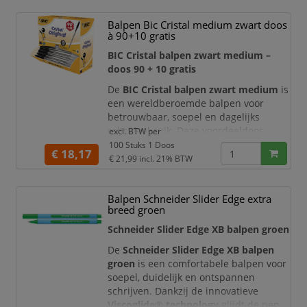
schrijfresultaat.
Balpen Bic Cristal medium zwart doos
Ideaal voor dagelijks gebruik
à 90+10 gratis
De Quantore Stick balpen is ontworpen
BIC Cristal balpen zwart medium –
voor all
doos 90 + 10 gratis
De
BIC Cristal balpen zwart medium
is
een wereldberoemde balpen voor
betrouwbaar, soepel en dagelijks
schrijfgebruik. Deze voordeeldoos
excl. BTW per
bevat
90 balpennen plus 10 stuks
100 Stuks 1 Doos
€ 18,17
gratis
, waardoor u in totaal
100 zwarte
€ 21,99
incl. 21% BTW
BIC Cristal balpennen
ontvangt. Dat
maakt deze verpakking ideaal voor
Balpen Schneider Slider Edge extra
kantoren, scholen, recepties,
breed groen
vergaderruimtes, administraties, balies,
magazijnen en andere werkplekken
Schneider Slider Edge XB balpen groen
waar veel
De
Schneider Slider Edge XB balpen
groen
is een comfortabele balpen voor
soepel, duidelijk en ontspannen
schrijven. Dankzij de innovatieve
Viscoglide® technology
glijdt de pen