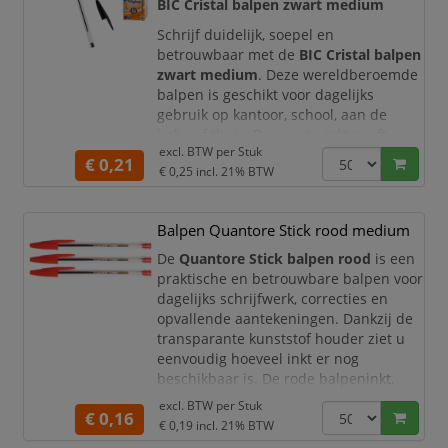
agenda’s, werkdocumenten,
BIC Cristal balpen zwart medium
bestellijsten, lesmateriaal,
Schrijf duidelijk, soepel en
betrouwbaar met de
BIC Cristal balpen
zwart medium
. Deze wereldberoemde
balpen is geschikt voor dagelijks
gebruik op kantoor, school, aan de
balie of thuis. De zwarte inkt geeft uw
excl. BTW per
Stuk
schrijfwerk een zakelijke en
€ 0,21
€ 0,25
incl. 21% BTW
professionele uitstraling en is ideaal
voor notities, formulieren, documenten
en administratieve werkzaamheden.
Balpen Quantore Stick rood medium
De BIC Cristal balpen heeft een lichte,
De
Quantore Stick balpen rood
is een
transparante ho
praktische en betrouwbare balpen voor
dagelijks schrijfwerk, correcties en
opvallende aantekeningen. Dankzij de
transparante kunststof houder ziet u
eenvoudig hoeveel inkt er nog
beschikbaar is. De rode balpeninkt,
medium schrijfpunt en schrijfbreedte
excl. BTW per
Stuk
€ 0,16
van
0,7 mm
zorgen voor een vloeiend,
€ 0,19
incl. 21% BTW
duidelijk en nauwkeurig