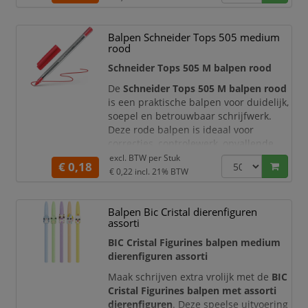
gecontroleerd, ideaal voor notities,
formulieren, agenda’s, dossiers en
Balpen Schneider Tops 505 medium
documenten met kleinere invulvelden.
rood
De Schneider Tops 5
Schneider Tops 505 M balpen rood
De
Schneider Tops 505 M balpen rood
is een praktische balpen voor duidelijk,
soepel en betrouwbaar schrijfwerk.
Deze rode balpen is ideaal voor
correcties, controlewerk, opvallende
aantekeningen, markeringen en
excl. BTW per
Stuk
€ 0,18
kleurcodering. Dankzij de
medium M-
€ 0,22
incl. 21% BTW
punt
schrijft u met een nette en goed
leesbare lijn, geschikt voor dagelijks
Balpen Bic Cristal dierenfiguren
gebruik op kantoor, op school, thuis,
assorti
aan de balie en bij administratieve
werkzaamheden.
BIC Cristal Figurines balpen medium
dierenfiguren assorti
Maak schrijven extra vrolijk met de
BIC
Cristal Figurines balpen met assorti
dierenfiguren
. Deze speelse uitvoering