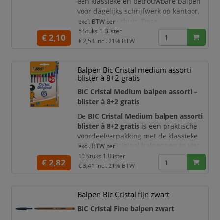
een klassieke en betrouwbare balpen
voor dagelijks schrijfwerk op kantoor,
op school en thuis. Deze
excl. BTW per
blisterverpakking bevat
5 BIC Cristal
5 Stuks 1 Blister
€ 2,10
Original balpennen
met blauwe inkt en
€ 2,54
incl. 21% BTW
een medium punt. Dankzij de soepele
inkttoevoer schrijft u comfortabel,
Balpen Bic Cristal medium assorti
duidelijk en gelijkmatig bij het maken
blister à 8+2 gratis
van notities, het invullen van
formulieren, het ondertekenen van
BIC Cristal Medium balpen assorti –
docum
blister à 8+2 gratis
De
BIC Cristal Medium balpen assorti
blister à 8+2 gratis
is een praktische
voordeelverpakking met de klassieke
BIC Cristal Original balpennen in vier
excl. BTW per
veelgebruikte schrijfkleur: blauw,
10 Stuks 1 Blister
€ 2,82
zwart, rood en groen. Deze blister
€ 3,41
incl. 21% BTW
bevat
10 balpennen
, waarvan
8 stuks +
2 gratis
. Ideaal voor kantoor, school,
Balpen Bic Cristal fijn zwart
receptie, administratie, magazijn,
thuiswerkplek en dagelijks
BIC Cristal Fine balpen zwart
bureaugebruik.