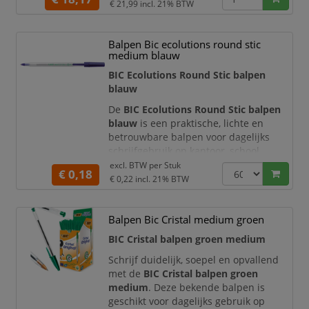
balie of thuis. Dankzij de medium
€ 21,99
incl. 21% BTW
schrijfpunt schrijft u comfortabel en
maakt u nette, goed leesbare notities,
Balpen Bic ecolutions round stic
formulieren, agenda-aantekeningen en
medium blauw
administratieve documenten.
BIC Ecolutions Round Stic balpen
Deze voordeeldoos bevat
blauw
De
BIC Ecolutions Round Stic balpen
blauw
is een praktische, lichte en
betrouwbare balpen voor dagelijks
schrijfgebruik op kantoor, school,
receptie, administratie, magazijn en
excl. BTW per
Stuk
€ 0,18
thuiswerkplek. Deze balpen schrijft
€ 0,22
incl. 21% BTW
met
blauwe inkt
en is geschikt voor
notities, formulieren, agenda’s,
Balpen Bic Cristal medium groen
werkdocumenten, bestellijsten, brieven
en algemene kantooradministratie.
BIC Cristal balpen groen medium
De BIC Round Stic staat bekend om zijn
Schrijf duidelijk, soepel en opvallend
eenvoudige,
met de
BIC Cristal balpen groen
medium
. Deze bekende balpen is
geschikt voor dagelijks gebruik op