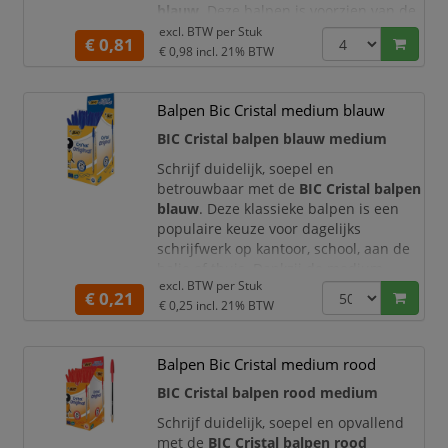
blauw
. Deze balpen is voorzien van de
bekende
Viscoglide® technologie
,
excl. BTW per
Stuk
€ 0,81
waardoor de pen zacht en vloeiend
€ 0,98
incl. 21% BTW
over het papier glijdt. De blauwe inkt
en extra brede XB-lijn maken deze pen
Balpen Bic Cristal medium blauw
ideaal voor dagelijks schrijfwerk op
kantoor, school, thuis of onderweg.
BIC Cristal balpen blauw medium
De Schneider Slider Edge heeft een
Schrijf duidelijk, soepel en
rubb
betrouwbaar met de
BIC Cristal balpen
blauw
. Deze klassieke balpen is een
populaire keuze voor dagelijks
schrijfwerk op kantoor, school, aan de
balie of thuis. Dankzij de medium
excl. BTW per
Stuk
schrijfpunt schrijft u comfortabel en
€ 0,21
€ 0,25
incl. 21% BTW
maakt u nette, goed leesbare notities,
formulieren, agenda-aantekeningen en
administratieve documenten.
Balpen Bic Cristal medium rood
De blauwe inkt zorgt voor een
BIC Cristal balpen rood medium
verzorgde en professionele
Schrijf duidelijk, soepel en opvallend
met de
BIC Cristal balpen rood