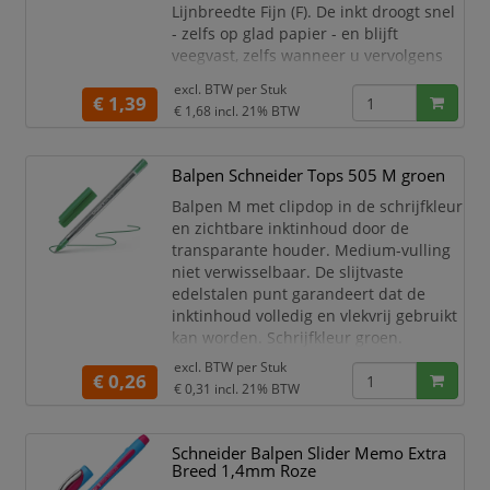
Lijnbreedte Fijn (F). De inkt droogt snel
- zelfs op glad papier - en blijft
veegvast, zelfs wanneer u vervolgens
markeert met markeerstiften. Slank
excl. BTW per
Stuk
ontwerp in transparante look met
€ 1,39
€ 1,68
incl. 21% BTW
aantrekkelijke versiering en clip-on
dop. Het rubberen greepprofiel zorgt
voor een veilige en ontspannen
Balpen Schneider Tops 505 M groen
schrijfhouding. De slijtvaste
Balpen M met clipdop in de schrijfkleur
roestvrijstalen punt garandee
en zichtbare inktinhoud door de
transparante houder. Medium-vulling
niet verwisselbaar. De slijtvaste
edelstalen punt garandeert dat de
inktinhoud volledig en vlekvrij gebruikt
kan worden. Schrijfkleur groen.
excl. BTW per
Stuk
Schneider balpen Tops 505.
€ 0,26
€ 0,31
incl. 21% BTW
Houderkleur groen en
transparant.
Schrijfkleur groen.
Schneider Balpen Slider Memo Extra
Penpunt M.
Breed 1,4mm Roze
Slijtvaste edelstalen punt.