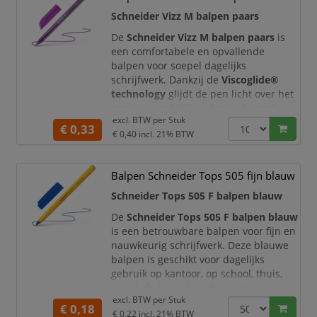
voor vloeiende en consistente lijnen.
Schneider Vizz M balpen paars
De zwarte inkt biedt een helder en pr
De
Schneider Vizz M balpen paars
is
een comfortabele en opvallende
balpen voor soepel dagelijks
schrijfwerk. Dankzij de
Viscoglide®
technology
glijdt de pen licht over het
papier en schrijft u vloeiend, zonder
excl. BTW per
Stuk
veel druk te zetten. De paarse
€ 0,33
€ 0,40
incl. 21% BTW
schrijfkleur maakt deze balpen ideaal
voor creatieve notities, kleurcodering,
planning, studie, correcties en het
Balpen Schneider Tops 505 fijn blauw
markeren van belangrijke informatie.
Schneider Tops 505 F balpen blauw
Deze Schneider Vizz ba
De
Schneider Tops 505 F balpen blauw
is een betrouwbare balpen voor fijn en
nauwkeurig schrijfwerk. Deze blauwe
balpen is geschikt voor dagelijks
gebruik op kantoor, op school, thuis,
aan de balie en bij administratieve
excl. BTW per
Stuk
werkzaamheden. Dankzij de
fijne F-
€ 0,18
€ 0,22
incl. 21% BTW
punt
schrijft u verzorgd en