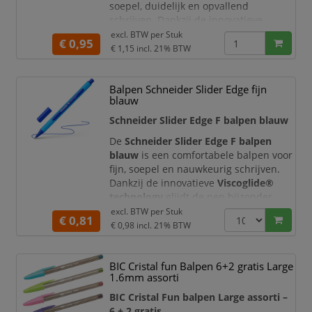
soepel, duidelijk en opvallend
schrijven. Dankzij de innovatieve
Viscoglide® technology
glijdt de pen
excl. BTW per
Stuk
€ 0,95
bijzonder licht over het papier en
€ 1,15
incl. 21% BTW
ontstaat een vloeiend schrijfbeeld met
een krachtige oranje schrijfkleur. De
Balpen Schneider Slider Edge fijn
extra brede XB-punt maakt deze
blauw
balpen zeer geschikt voor notities,
studie, kantoorwerk, creatieve
Schneider Slider Edge F balpen blauw
toepassingen, kleurcod
De
Schneider Slider Edge F balpen
blauw
is een comfortabele balpen voor
fijn, soepel en nauwkeurig schrijven.
Dankzij de innovatieve
Viscoglide®
technology
glijdt de pen bijzonder
licht over het papier en ontstaat een
excl. BTW per
Stuk
€ 0,81
strak schrijfbeeld met een heldere
€ 0,98
incl. 21% BTW
blauwe schrijfkleur. De fijne F-punt
maakt deze balpen ideaal voor
BIC Cristal fun Balpen 6+2 gratis Large
compacte notities, formulieren,
1.6mm assorti
agenda’s, studie, kantoorwerk en
administratieve toepassin
BIC Cristal Fun balpen Large assorti –
6 + 2 gratis