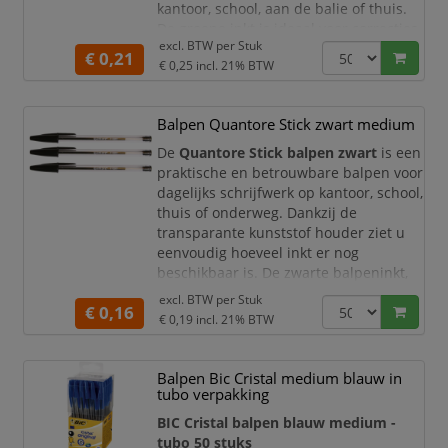
kantoor, school, aan de balie of thuis.
De groene inkt is ideaal voor correcties,
excl. BTW per
Stuk
controles, kleurcodering, opmerkingen
€ 0,21
€ 0,25
incl. 21% BTW
en duidelijke aantekeningen.
De BIC Cristal balpen heeft een lichte,
transparante houder waarmee u
Balpen Quantore Stick zwart medium
eenvoudig het inktniveau kunt
De
Quantore Stick balpen zwart
is een
controleren. De geve
praktische en betrouwbare balpen voor
dagelijks schrijfwerk op kantoor, school,
thuis of onderweg. Dankzij de
transparante kunststof houder ziet u
eenvoudig hoeveel inkt er nog
beschikbaar is. De zwarte balpeninkt,
medium schrijfpunt en schrijfbreedte
excl. BTW per
Stuk
€ 0,16
van
0,7 mm
zorgen voor een vloeiend,
€ 0,19
incl. 21% BTW
duidelijk en professioneel
schrijfresultaat.
Balpen Bic Cristal medium blauw in
Ideaal voor dagelijks gebruik
tubo verpakking
De Quantore Stick balpen is ontworpen
BIC Cristal balpen blauw medium -
voor
tubo 50 stuks