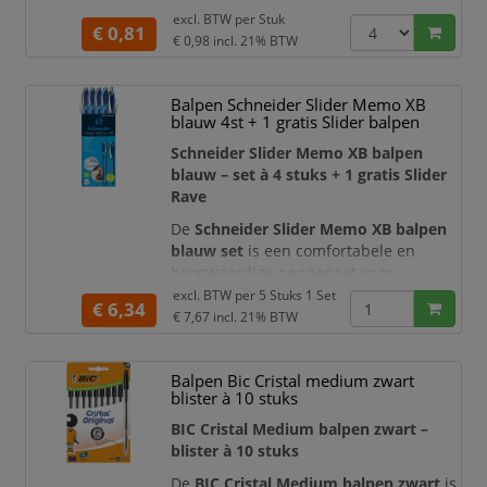
moeiteloos over het papier en ontstaat
excl. BTW per
Stuk
€ 0,81
een vloeiend schrijfbeeld met een
€ 0,98
incl. 21% BTW
krachtige groene schrijfkleur. De extra
brede XB-punt maakt deze balpen zeer
Balpen Schneider Slider Memo XB
geschikt voor notities, formulieren,
blauw 4st + 1 gratis Slider balpen
studie, kantoorwerk, creatieve
toepassingen en
Schneider Slider Memo XB balpen
blauw – set à 4 stuks + 1 gratis Slider
Rave
De
Schneider Slider Memo XB balpen
blauw set
is een comfortabele en
hoogwaardige pennenset voor
dagelijks schrijfwerk op kantoor, op
excl. BTW per
5 Stuks 1 Set
€ 6,34
school en thuis. Deze set bestaat uit
4
€ 7,67
incl. 21% BTW
Schneider Slider Memo XB balpennen
met blauwe inkt en wordt geleverd met
Balpen Bic Cristal medium zwart
1 gratis Schneider Slider Rave balpen
.
blister à 10 stuks
Dankzij de innovatieve
Viscoglide®
technology
schrijft u bijzonder soepel,
BIC Cristal Medium balpen zwart –
licht en v
blister à 10 stuks
De
BIC Cristal Medium balpen zwart
is