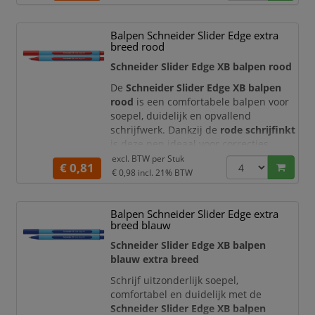
en duidelijke aantekeningen.
De BIC Cristal Fine heeft een
fijne
Balpen Schneider Slider Edge extra
schrijfpunt van 0,8 mm
en een
breed rood
lijnbreedte van circa 0,3 mm
.
Schneider Slider Edge XB balpen rood
Daardoor schri
De
Schneider Slider Edge XB balpen
rood
is een comfortabele balpen voor
soepel, duidelijk en opvallend
schrijfwerk. Dankzij de
rode schrijfinkt
is deze pen ideaal voor correcties,
aantekeningen, markeringen,
excl. BTW per
Stuk
€ 0,81
beoordelingen, controlewerk,
€ 0,98
incl. 21% BTW
formulieren en administratieve
notities. De balpen is geschikt voor
Balpen Schneider Slider Edge extra
dagelijks gebruik op
kantoor, school,
breed blauw
receptie, administratie, magazijn,
balie en thuiswerkplek
.
Schneider Slider Edge XB balpen
blauw extra breed
Deze
Schrijf uitzonderlijk soepel,
comfortabel en duidelijk met de
Schneider Slider Edge XB balpen