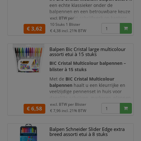
een echte klassieker onder de
balpennen en een betrouwbare keuze
voor dagelijks schrijfwerk op kantoor,
excl. BTW per
op school en thuis. Deze
10 Stuks 1 Blister
€ 3,62
blisterverpakking bevat
10 zwarte BIC
€ 4,38
incl. 21% BTW
Cristal Original balpennen
met een
medium punt van
1,0 mm
. De pen
Balpen Bic Cristal large multicolour
schrijft soepel, duidelijk en gelijkmatig,
assorti etui à 15 stuks
waardoor u comfortabel notities maakt,
formulieren invult, documenten
BIC Cristal Multicolour balpennen –
onderteken
blister à 15 stuks
Met de
BIC Cristal Multicolour
balpennen
haalt u een kleurrijke en
veelzijdige pennenset in huis voor
dagelijks schrijven, markeren, plannen,
tekenen en creatief gebruik. Deze set
excl. BTW per
Blister
€ 6,58
bestaat uit
15 BIC Cristal Large
€ 7,96
incl. 21% BTW
balpennen
in geassorteerde kleuren en
combineert het iconische, zeshoekige
Balpen Schneider Slider Edge extra
BIC Cristal ontwerp met een brede
breed assorti etui à 8 stuks
schrijfpunt van
1,6 mm
. Daardoor