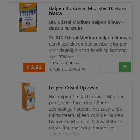
Balpen Bic Cristal M blister 10 stuks
blauw
BIC Cristal Medium balpen blauw –
doos à 10 stuks
De
BIC Cristal Medium balpen blauw
is
een klassieke en betrouwbare balpen
voor dagelijks schrijfwerk op kantoor,
op school en thuis. Deze verpakking
excl. BTW per
bevat
10 BIC Cristal Original
10 Stuks 1 Blister
€ 3,62
balpennen
met blauwe inkt en een
€ 4,38
incl. 21% BTW
medium punt. Dankzij de soepele
inkttoevoer schrijft u comfortabel,
balpen Cristal Up zwart
duidelijk en gelijkmatig bij het maken
van notities, het invullen van
Bic balpen Cristal Up zwart Medium
formulieren, het ondertekenen van
punt, schrijfbreedte: 1,2 mm.
documenten en
Zeshoekige houder, met Easy Glide
inktsysteem (alleen voor de kleuren
blauw, zwart en rood). Kwalitatieve
uitstraling met witte houder en
gekleurde dop.