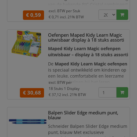
van de bekende BIC Cristal combineert
het vertrouwde schrijfcomfort met
excl. BTW per
Stuk
€ 0,59
zachte pastelkleuren en een schattig
€ 0,71
incl. 21% BTW
dierenfiguurtje. Hierdoor is de balpen
niet alleen praktisch voor dagelijkse
Oefenpen Maped Kidy Learn Magic
notities, maar ook een leuke toevoeging
uitwisbaar display à 18 stuks assorti
aan iedere etui, pennenbak of
schrijfplek.
Maped Kidy Learn Magic oefenpen
uitwisbaar – display à 18 stuks assorti
D
De
Maped Kidy Learn Magic oefenpen
is speciaal ontwikkeld om kinderen op
een leuke, comfortabele en leerzame
manier te helpen bij het leren
excl. BTW per
schrijven. Deze display bevat
18
18 Stuks 1 Display
€ 30,68
uitwisbare oefenpennen
in assorti
€ 37,12
incl. 21% BTW
uitvoeringen met vrolijke designs,
waaronder
Kameleon, Haai en Konijn
.
Balpen Slider Edge medium punt,
Dankzij de kindvriendelijke vormgeving,
blauw
blauwe schrijfkleur en handige
testzone is deze oefenpen
Schneider Balpen Slider Edge medium
punt, blauw Met exclusieve