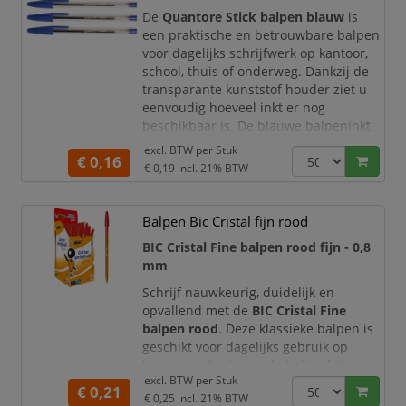
De
Quantore Stick balpen blauw
is
Deze Schneider balpen is voorzien van
een praktische en betrouwbare balpen
de bekende
Viscoglide-technolo
voor dagelijks schrijfwerk op kantoor,
school, thuis of onderweg. Dankzij de
transparante kunststof houder ziet u
eenvoudig hoeveel inkt er nog
beschikbaar is. De blauwe balpeninkt,
medium schrijfpunt en schrijfbreedte
excl. BTW per
Stuk
€ 0,16
van
0,7 mm
zorgen voor een vloeiend,
€ 0,19
incl. 21% BTW
duidelijk en nauwkeurig
schrijfresultaat.
Balpen Bic Cristal fijn rood
Ideaal voor dagelijks gebruik
BIC Cristal Fine balpen rood fijn - 0,8
De Quantore Stick balpen is ontworpen
mm
voor al
Schrijf nauwkeurig, duidelijk en
opvallend met de
BIC Cristal Fine
balpen rood
. Deze klassieke balpen is
geschikt voor dagelijks gebruik op
kantoor, school, aan de balie of thuis.
excl. BTW per
Stuk
De rode inkt is ideaal voor correcties,
€ 0,21
€ 0,25
incl. 21% BTW
controles, opmerkingen, markeringen