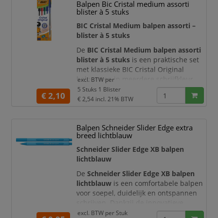
Balpen Bic Cristal medium assorti
Balpen beschikt over een medium punt
blister à 5 stuks
voor vloeiende en consistente lijnen.
De blauwe inkt biedt helder, professi
BIC Cristal Medium balpen assorti –
blister à 5 stuks
De
BIC Cristal Medium balpen assorti
blister à 5 stuks
is een praktische set
met klassieke BIC Cristal Original
balpennen in meerdere schrijfkleur.
excl. BTW per
Deze blister bevat
5 balpennen
en is
5 Stuks 1 Blister
€ 2,10
ideaal voor dagelijks gebruik op
€ 2,54
incl. 21% BTW
kantoor, op school, thuis, aan de balie,
in vergaderruimtes en bij
Balpen Schneider Slider Edge extra
administratieve werkzaamheden.
breed lichtblauw
Dankzij de assorti samenstelling heeft
u altijd een geschikte kleur bij de ha
Schneider Slider Edge XB balpen
lichtblauw
De
Schneider Slider Edge XB balpen
lichtblauw
is een comfortabele balpen
voor soepel, duidelijk en ontspannen
schrijven. Dankzij de innovatieve
Viscoglide® technology
glijdt de pen
excl. BTW per
Stuk