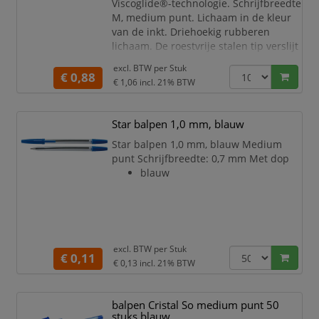
Viscoglide®-technologie. Schrijfbreedte
M, medium punt. Lichaam in de kleur
van de inkt. Driehoekig rubberen
lichaam. De roestvrije stalen tip verslijt
niet en garandeert dat alle inkt uit het
excl. BTW per
Stuk
grote reservoir permanent kan gebruikt
€ 0,88
€ 1,06
incl. 21% BTW
worden zonder te vlekken.
Sneldrogende inkt, ook op glad papier.
Veegt niet uit, zelfs bij gebruik van een
Star balpen 1,0 mm, blauw
markeerstift. Vloeiend schrift. Niet
Star balpen 1,0 mm, blauw Medium
navulbaar.
punt Schrijfbreedte: 0,7 mm Met dop
blauw
excl. BTW per
Stuk
€ 0,11
€ 0,13
incl. 21% BTW
balpen Cristal So medium punt 50
stuks blauw