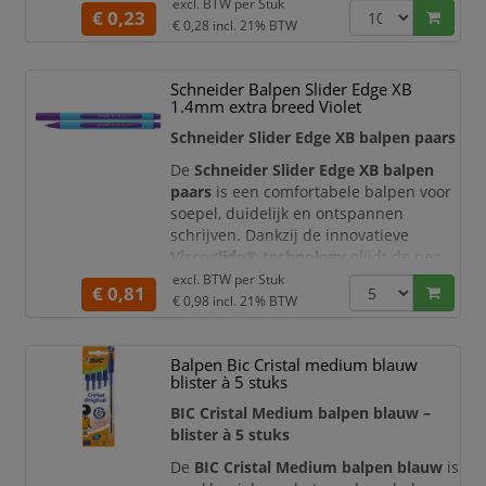
balpen combineert een soepel
excl. BTW per
Stuk
€ 0,23
schrijfgevoel met een helder blauw
€ 0,28
incl. 21% BTW
schrijfbeeld, waardoor u comfortabel
notities maakt, formulieren invult,
Schneider Balpen Slider Edge XB
agenda’s bijwerkt of documenten
1.4mm extra breed Violet
ondertekent. Dankzij de
medium
schrijfbreedte
is de pen geschikt voor
Schneider Slider Edge XB balpen paars
zowel korte aantekeningen
De
Schneider Slider Edge XB balpen
paars
is een comfortabele balpen voor
soepel, duidelijk en ontspannen
schrijven. Dankzij de innovatieve
Viscoglide® technology
glijdt de pen
bijzonder licht over het papier en
excl. BTW per
Stuk
€ 0,81
ontstaat een vloeiend schrijfbeeld met
€ 0,98
incl. 21% BTW
een opvallende paarse schrijfkleur. De
extra brede XB-punt maakt deze
Balpen Bic Cristal medium blauw
balpen ideaal voor notities, studie,
blister à 5 stuks
kantoorwerk, creatieve toepassingen,
kleurcodering e
BIC Cristal Medium balpen blauw –
blister à 5 stuks
De
BIC Cristal Medium balpen blauw
is