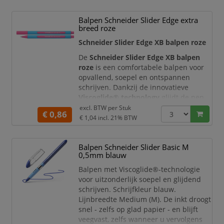
Q-Connect balpen met dop.
Balpen Schneider Slider Edge extra
Medium punt.
breed roze
Blauw.
Schrijfbreedte: 0,7 mm.
Schneider Slider Edge XB balpen roze
Kogelbreedte:1,0 mm.
De
Schneider Slider Edge XB balpen
Transparant lichaam
roze
is een comfortabele balpen voor
opvallend, soepel en ontspannen
schrijven. Dankzij de innovatieve
Viscoglide® technology
glijdt de pen
bijzonder licht over het papier en
excl. BTW per
Stuk
€ 0,86
ontstaat een vloeiend schrijfbeeld met
€ 1,04
incl. 21% BTW
een heldere roze schrijfkleur. De extra
brede XB-punt maakt deze balpen
Balpen Schneider Slider Basic M
ideaal voor notities, studie,
0,5mm blauw
kantoorwerk, creatieve toepassingen,
kleurcodering en het m
Balpen met Viscoglide®-technologie
voor uitzonderlijk soepel en glijdend
schrijven. Schrijfkleur blauw.
Lijnbreedte Medium (M). De inkt droogt
snel - zelfs op glad papier - en blijft
veegvast, zelfs wanneer u vervolgens