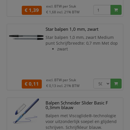
markeert met markeerstiften. Slank
excl. BTW per
Stuk
ontwerp in transparante look met
€ 1,39
€ 1,68
incl. 21% BTW
aantrekkelijke versiering en clip-on
dop. Het rubberen greepprofiel zorgt
voor een veilige en ontspannen
Star balpen 1,0 mm, zwart
schrijfhouding. De slijtvaste
Star balpen 1,0 mm, zwart Medium
roestvrijstalen punt garand
punt Schrijfbreedte: 0,7 mm Met dop
zwart
excl. BTW per
Stuk
€ 0,11
€ 0,13
incl. 21% BTW
Balpen Schneider Slider Basic F
0,3mm blauw
Balpen met Viscoglide®-technologie
voor uitzonderlijk soepel en glijdend
schrijven. Schrijfkleur blauw.