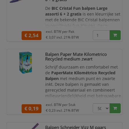
De
BIC Cristal Fun balpen Large
assorti 6 + 2 gratis
is een kleurrijke set
met de bekende BIC Cristal balpennen
in opvallende fun-kleuren. Deze
verpakking bevat
8 balpennen
,
excl. BTW per
Pak
€ 2,54
waarvan
6 stuks + 2 gratis
. De set is
€ 3,07
incl. 21% BTW
ideaal voor iedereen die notities,
planningen, agenda’s, schoolwerk,
Balpen Paper Mate Kilometrico
creatieve projecten en documenten
Recycled medium zwart
graag overzichtelijk en kleurrijk maakt.
Schrijf duurzaam en comfortabel met
De BIC Cristal Fun is gebaseerd op h
de
PaperMate Kilométrico Recycled
Balpen
met medium punt en zwarte
inkt. Deze balpen is gemaakt van
gerecycled materiaal en combineert
milieuvriendelijkheid met betrouwbare
prestaties, ideaal voor dagelijks gebruik
excl. BTW per
Stuk
op school, kantoor of thuis.
€ 0,19
€ 0,23
incl. 21% BTW
Productomschrijving
De PaperMate Kilométrico Recycled
Balpen Schneider Vizz M paars
Balpen beschikt over een medium punt