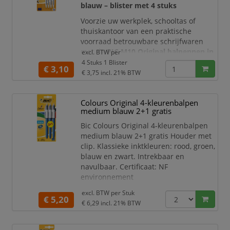
D
blauw – blister met 4 stuks
Voorzie uw werkplek, schooltas of
thuiskantoor van een praktische
voorraad betrouwbare schrijfwaren
met de
BIC M10 Original balpennen in
excl. BTW per
blauw
. Deze blister bevat
4 intrekbare
4 Stuks 1 Blister
€ 3,10
balpennen
met een medium
€ 3,75
incl. 21% BTW
schrijfpunt en helderblauwe inkt. Het
iconische ontwerp, de comfortabele
Colours Original 4-kleurenbalpen
houder en het karakteristieke
medium blauw 2+1 gratis
zijdelingse drukknopsysteem maken de
BIC M10 bijzonder geschikt voor
Bic Colours Original 4-kleurenbalpen
dagelijks schri
medium blauw 2+1 gratis Houder met
clip. Klassieke inktkleuren: rood, groen,
blauw en zwart. Intrekbaar en
navulbaar. Certificaat: NF
environnement
schrijfbreedte: 0,4 mm, medium
excl. BTW per
Stuk
punt: 1 mm, blister van 3 stuks (2
€ 5,20
€ 6,29
incl. 21% BTW
+ 1 GRATIS)