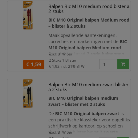
balpennen in zachte pasteltinten,
Balpen Bic M10 medium rood bister à
ideaal voor kantoren, scholen, balies,
2 stuks
winkels en creatieve werkplekken.
Dankzij het intrekbare klikmechanis
BIC M10 Original balpen Medium rood
– blister à 2 stuks
Maak opvallende aantekeningen,
correcties en markeringen met de
BIC
M10 Original balpen Medium rood
.
Deze blister bevat
2 rode balpennen
excl. BTW per
met het herkenbare, tijdloze ontwerp
2 Stuks 1 Blister
€ 1,59
van de BIC M10. De betrouwbare olie-
€ 1,92
incl. 21% BTW
inkt, medium schrijfpunt en praktische
zijdelingse drukknop maken deze
Balpen Bic M10 medium zwart blister
balpen geschikt voor dagelijks gebruik
à 2 stuks
op kantoor, school en thuis.
BIC M10 Original balpen medium
De rode inkt valt direct op tussen zwar
zwart – blister met 2 stuks
De
BIC M10 Original balpen zwart
is
een praktische klassieker voor dagelijks
schrijfwerk op kantoor, op school en
thuis. Deze blister bevat
2 zwarte
excl. BTW per