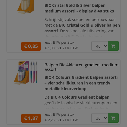
slechts één schrijfinstrument nodig.
BIC Cristal Gold & Silver balpen
medium assorti - display à 40 stuks
De
Schrijf stijlvol, soepel en betrouwbaar
met de
BIC Cristal Gold & Silver balpen
assorti
. Deze speciale uitvoering van
de bekende BIC Cristal balpen
combineert het klassieke schrijfcomfort
excl. BTW per
Stuk
€ 0,85
met een glinsterende gouden en
€ 1,03
incl. 21% BTW
zilveren look. De set is ideaal voor
kantoor, school, recepties,
Balpen Bic 4kleuren gradient medium
evenementen, balies en promotionele
assorti
toepassingen.
BIC 4 Colours Gradient balpen assorti
De
Gold edition
schrijft met blauwe
– vier schrijfkleuren in een trendy
metallic kleurverloop
De
BIC 4 Colours Gradient balpen
geeft de iconische vierkleurenpen een
moderne uitstraling. De houder is
uitgevoerd met een subtiel metallic
excl. BTW per
Stuk
€ 1,87
effect en een stijlvol kleurverloop. U
€ 2,26
incl. 21% BTW
ontvangt één van de beschikbare