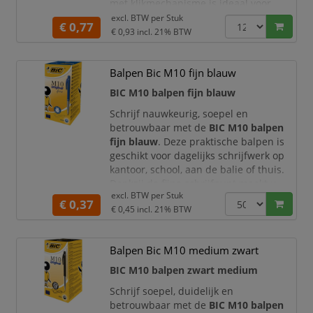
met klikmechanisme is ideaal voor
dagelijks schrijfwerk op kantoor, school,
excl. BTW per
Stuk
€ 0,77
aan de balie of thuis. Dankzij de
€ 0,93
incl. 21% BTW
blauwe inkt en medium schrijfpunt
maakt u duidelijke notities,
Balpen Bic M10 fijn blauw
formulieren, agenda-aantekeningen en
administratieve documenten met een
BIC M10 balpen fijn blauw
verzorgde uitstraling.
Schrijf nauwkeurig, soepel en
De BIC Atlantis Clic is o
betrouwbaar met de
BIC M10 balpen
fijn blauw
. Deze praktische balpen is
geschikt voor dagelijks schrijfwerk op
kantoor, school, aan de balie of thuis.
Dankzij de fijne schrijfpunt maakt u
excl. BTW per
Stuk
strakke, goed leesbare notities,
€ 0,37
€ 0,45
incl. 21% BTW
formulieren, agenda-aantekeningen en
administratieve documenten.
De blauwe inkt geeft uw schrijfwerk
Balpen Bic M10 medium zwart
een verzorgde en professionele
BIC M10 balpen zwart medium
uitstraling. De fijne punt is
Schrijf soepel, duidelijk en
betrouwbaar met de
BIC M10 balpen