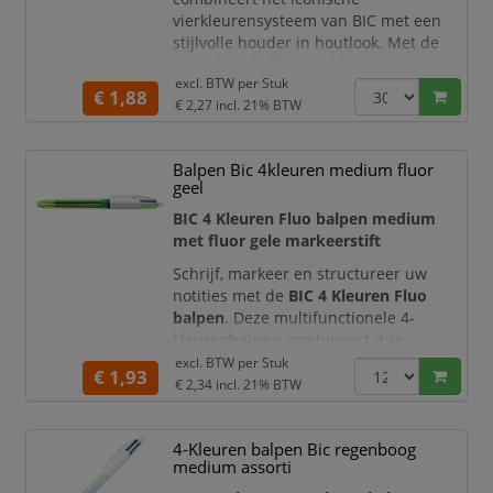
vierkleurensysteem van BIC met een
stijlvolle houder in houtlook. Met de
vier afzonderlijke drukknoppen wisselt
excl. BTW per
Stuk
u eenvoudig tussen
blauwe, zwarte,
€ 1,88
€ 2,27
incl. 21% BTW
rode en groene inkt
. Zo heeft u voor
notities, correcties, planningen en
kleurcodering slechts één balpen
Balpen Bic 4kleuren medium fluor
nodig.
geel
De medium schrijfpunten hebben een
BIC 4 Kleuren Fluo balpen medium
kogeldiameter van 1,0 mm
met fluor gele markeerstift
Schrijf, markeer en structureer uw
notities met de
BIC 4 Kleuren Fluo
balpen
. Deze multifunctionele 4-
kleurenbalpen combineert drie
klassieke schrijfkleuren met een
excl. BTW per
Stuk
€ 1,93
opvallende
fluor gele markeerkleur
.
€ 2,34
incl. 21% BTW
Daardoor heeft u altijd de juiste kleur
bij de hand voor schrijven, corrigeren,
4-Kleuren balpen Bic regenboog
onderlijnen en markeren.
medium assorti
De BIC 4 Kleuren Fluo is ideaal voor