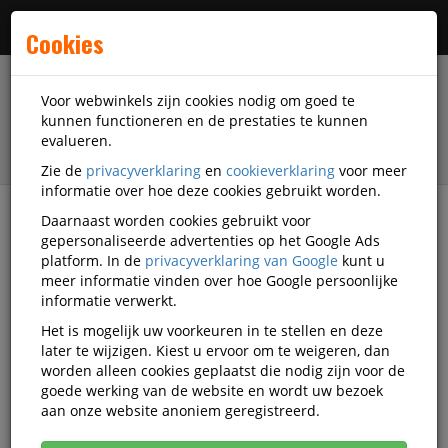
Menu
Cookies
Voor webwinkels zijn cookies nodig om goed te
kunnen functioneren en de prestaties te kunnen
evalueren.
Zie de
privacyverklaring
en
cookieverklaring
voor meer
informatie over hoe deze cookies gebruikt worden.
Daarnaast worden cookies gebruikt voor
filter
gepersonaliseerde advertenties op het Google Ads
platform. In de
privacyverklaring van Google
kunt u
Schrijfwaren
Pennen
meer informatie vinden over hoe Google persoonlijke
Balpennen met drukknop
informatie verwerkt.
BIC Balpennen met drukknop
Het is mogelijk uw voorkeuren in te stellen en deze
later te wijzigen. Kiest u ervoor om te weigeren, dan
BIC Balpennen met drukknop
worden alleen cookies geplaatst die nodig zijn voor de
goede werking van de website en wordt uw bezoek
aan onze website anoniem geregistreerd.
Actief filter:
BIC
Populariteit