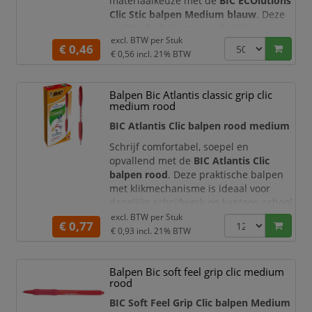
materiaalkeuze met de
BIC ECOlutions
Clic Stic balpen Medium blauw
. Deze
praktische balpen met drukknop is
excl. BTW per
Stuk
vervaardigd uit
62% gerecycled
€ 0,46
€ 0,56
incl. 21% BTW
materiaal
en combineert een
betrouwbare schrijfkwaliteit met een
functioneel, lichtgewicht ontwerp.
Balpen Bic Atlantis classic grip clic
De medium kogelpunt van
1,0 mm
medium rood
produceert een nauwkeurige blauwe
BIC Atlantis Clic balpen rood medium
schrijflijn van circa
0,32 mm
. Hierdoor
Schrijf comfortabel, soepel en
opvallend met de
BIC Atlantis Clic
balpen rood
. Deze praktische balpen
met klikmechanisme is ideaal voor
dagelijks schrijfwerk op kantoor, school,
aan de balie of thuis. Dankzij de rode
excl. BTW per
Stuk
€ 0,77
inkt en medium schrijfpunt maakt u
€ 0,93
incl. 21% BTW
duidelijke correcties, markeringen,
notities en administratieve
Balpen Bic soft feel grip clic medium
aantekeningen.
rood
De BIC Atlantis Clic is ontworpen voor
BIC Soft Feel Grip Clic balpen Medium
gebruiksgemak en schrijfcomfort