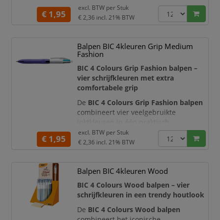
excl. BTW per
Stuk
afzonderlijke drukknoppen wisselt u
€ 1,95
€ 2,36
incl. 21% BTW
eenvoudig tussen
blauwe, zwarte,
rode en groene inkt
. Zo heeft u altijd
de juiste kleur bij de hand voor
Balpen BIC 4kleuren Grip Medium
notities, correcties, planningen en
Fashion
kleurcodering.
BIC 4 Colours Grip Fashion balpen –
De glanzende goudkleurige houder
vier schrijfkleuren met extra
geeft de
comfortabele grip
De
BIC 4 Colours Grip Fashion balpen
combineert vier veelgebruikte
inktkleuren in één praktisch
schrijfinstrument. Met de afzonderlijke
excl. BTW per
Stuk
€ 1,95
schuifknoppen wisselt u snel tussen
€ 2,36
incl. 21% BTW
blauwe, zwarte, rode en groene inkt
.
Hierdoor heeft u voor notities,
Balpen BIC 4kleuren Wood
correcties, planningen en
kleurcodering geen vier losse pennen
BIC 4 Colours Wood balpen – vier
nodig.
schrijfkleuren in een trendy houtlook
Deze Fashion-uitvoering heeft een
De
BIC 4 Colours Wood balpen
eigentijdse uit
combineert het iconische