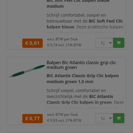
BIC Soft Feel Clic balpen blauw
medium
Schrijf comfortabel, soepel en
betrouwbaar met de
BIC Soft Feel Clic
balpen blauw
. Deze praktische balpen
met klikmechanisme is ideaal voor
dagelijks schrijfwerk op kantoor, school,
excl. BTW per
Stuk
€ 0,61
aan de balie of thuis. Dankzij de
€ 0,74
incl. 21% BTW
blauwe inkt en medium schrijfpunt
maakt u nette, goed leesbare notities,
Balpen Bic Atlantis classic grip clic
formulieren, agenda-aantekeningen en
medium groen
administratieve documenten.
BIC Atlantis Classic Grip Clic balpen
De BIC Soft Feel Clic is ontworpen voor
medium groen 1,0 mm
extra
Schrijf soepel, comfortabel en
overzichtelijk met de
BIC Atlantis
Classic Grip Clic balpen in groen
. Deze
intrekbare balpen combineert zacht
vloeiende inkt met een comfortabele
excl. BTW per
Stuk
€ 0,77
rubberen grip en een praktische
€ 0,93
incl. 21% BTW
medium schrijfpunt. De groene
schrijfinkt is ideaal voor controles,