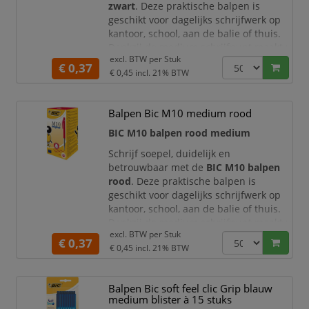
zwart
. Deze praktische balpen is
geschikt voor dagelijks schrijfwerk op
kantoor, school, aan de balie of thuis.
Dankzij de medium schrijfpunt maakt u
excl. BTW per
Stuk
nette en goed leesbare notities,
€ 0,37
€ 0,45
incl. 21% BTW
formulieren, agenda-aantekeningen en
administratieve documenten.
De zwarte inkt geeft uw schrijfwerk een
Balpen Bic M10 medium rood
zakelijke en professionele uitstraling.
BIC M10 balpen rood medium
De BIC M10 staat be
Schrijf soepel, duidelijk en
betrouwbaar met de
BIC M10 balpen
rood
. Deze praktische balpen is
geschikt voor dagelijks schrijfwerk op
kantoor, school, aan de balie of thuis.
Dankzij de medium schrijfpunt maakt u
excl. BTW per
Stuk
nette en goed leesbare notities,
€ 0,37
€ 0,45
incl. 21% BTW
correcties, markeringen, formulieren
en administratieve aantekeningen.
De rode inkt valt goed op en is ideaal
Balpen Bic soft feel clic Grip blauw
voor het corrigeren, controleren en
medium blister à 15 stuks