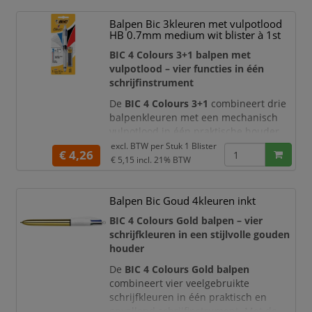
gradient-uitvoeringen, waarbij de kleur
Balpen Bic 3kleuren met vulpotlood
willekeurig wordt geselecteerd.
HB 0.7mm medium wit blister à 1st
Met de vier afzonderlijke drukknoppen
BIC 4 Colours 3+1 balpen met
wisselt u eenvoudig tussen
vulpotlood – vier functies in één
schrijfinstrument
De
BIC 4 Colours 3+1
combineert drie
balpenkleuren met een mechanisch
vulpotlood in één praktische houder.
Met de afzonderlijke drukknoppen
excl. BTW per
Stuk 1 Blister
€ 4,26
schakelt u snel tussen
blauwe, zwarte
€ 5,15
incl. 21% BTW
en rode inkt
en een
HB-vulpotlood
van 0,7 mm
. Hierdoor heeft u voor
Balpen Bic Goud 4kleuren inkt
notities, correcties, markeringen,
berekeningen en schetsen slechts één
BIC 4 Colours Gold balpen – vier
schrijfinstrument nodig.
schrijfkleuren in een stijlvolle gouden
houder
De drie balpenpunten
De
BIC 4 Colours Gold balpen
combineert vier veelgebruikte
schrijfkleuren in één praktisch en
opvallend schrijfinstrument. Met de