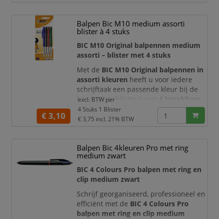
drukknoppen wisselt u snel van
schrijfkleur, zonder steeds een andere
Balpen Bic M10 medium assorti
pen te hoeven pakken.
blister à 4 stuks
De lichtblauwe houder is voorzien van
BIC M10 Original balpennen medium
een zachte, rubberen gripzone voor
assorti – blister met 4 stuks
extra schr
Met de
BIC M10 Original balpennen in
assorti kleuren
heeft u voor iedere
schrijftaak een passende kleur bij de
hand. Deze blister bevat
4 intrekbare
excl. BTW per
balpennen
in de kleuren blauw, zwart,
4 Stuks 1 Blister
€ 3,10
rood en groen. De betrouwbare
€ 3,75
incl. 21% BTW
schrijfkwaliteit, het lichte ontwerp en
de herkenbare zijdelingse drukknop
Balpen Bic 4kleuren Pro met ring
maken de BIC M10 geschikt voor
medium zwart
dagelijks gebruik op kantoor, op school
en thuis.
BIC 4 Colours Pro balpen met ring en
clip medium zwart
Iedere
Schrijf georganiseerd, professioneel en
efficiënt met de
BIC 4 Colours Pro
balpen met ring en clip medium