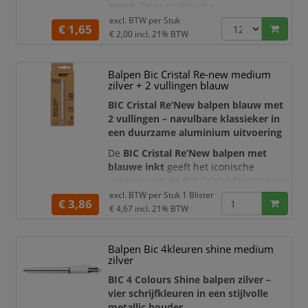
zwart
. Deze praktische
vierkleurenbalpen combineert
blauwe,
excl. BTW per
Stuk
€ 1,65
zwarte, rode en groene inkt
in één
€ 2,00
incl. 21% BTW
pen. Daardoor wisselt u eenvoudig van
schrijfkleur zonder meerdere pennen
Balpen Bic Cristal Re-new medium
nodig te hebben.
zilver + 2 vullingen blauw
De BIC 4 Colours Pro heeft een volledig
BIC Cristal Re’New balpen blauw met
zwarte romp voor een professionele
2 vullingen – navulbare klassieker in
uitstraling en i
een duurzame aluminium uitvoering
De
BIC Cristal Re’New balpen met
blauwe inkt
geeft het iconische
ontwerp van de BIC Cristal Original een
moderne en hoogwaardige uitstraling.
excl. BTW per
Stuk 1 Blister
€ 3,86
De bekende zeshoekige vorm is
€ 4,67
incl. 21% BTW
gecombineerd met een duurzame, mat
zilverkleurige aluminium houder en
Balpen Bic 4kleuren shine medium
een lasergegraveerd BIC-logo. Hierdoor
zilver
krijgt u het vertrouwde schrijfcomfort
van BIC in een stev
BIC 4 Colours Shine balpen zilver –
vier schrijfkleuren in een stijlvolle
metallic houder