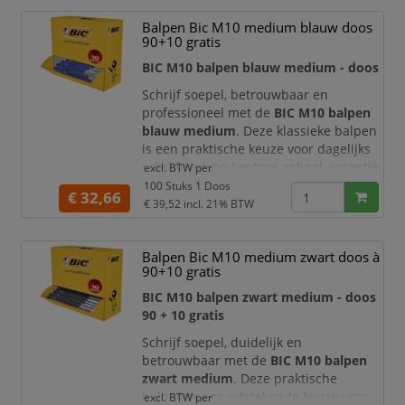
duidelijke notities, formulieren, lijsten,
verslagen en alledaags schrijfwerk.
Balpen Bic M10 medium blauw doos
90+10 gratis
De BIC M10 is voorzien van e
BIC M10 balpen blauw medium - doos
Schrijf soepel, betrouwbaar en
professioneel met de
BIC M10 balpen
blauw medium
. Deze klassieke balpen
is een praktische keuze voor dagelijks
schrijfwerk op kantoor, school, receptie
excl. BTW per
of thuis. Dankzij de medium
100 Stuks 1 Doos
€ 32,66
schrijfpunt schrijft u comfortabel en
€ 39,52
incl. 21% BTW
duidelijk, ideaal voor notities,
formulieren, agenda’s, rapporten en
Balpen Bic M10 medium zwart doos à
administratieve documenten.
90+10 gratis
De blauwe inkt zorgt voor goed
BIC M10 balpen zwart medium - doos
leesbare tekst en een verz
90 + 10 gratis
Schrijf soepel, duidelijk en
betrouwbaar met de
BIC M10 balpen
zwart medium
. Deze praktische
balpen is een uitstekende keuze voor
excl. BTW per