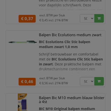
een praktische en betrouwbare keuze
voor dagelijks schrijfwerk. Deze
uitvoering is per pen voorzien van een
individuele EAN-code
en is daardoor
excl. BTW per
Stuk
€ 0,37
bijzonder geschikt voor winkels,
€ 0,45
incl. 21% BTW
magazijnen, wederverkopers en
organisaties die artikelen afzonderlijk
Balpen Bic Ecolutions medium zwart
registreren of verkopen. De zwarte inkt,
comfortabele houder en het
BIC Ecolutions Clic Stic balpen
karakteristieke zijdelingse kli
medium zwart 1,0 mm
Schrijf betrouwbaar en comfortabel
met de
BIC Ecolutions Clic Stic balpen
in zwart
. Deze praktische balpen met
drukmechanisme combineert een
duidelijke zwarte schrijflijn met een
excl. BTW per
Stuk
houder die voor
62% uit gerecycled
€ 0,46
€ 0,56
incl. 21% BTW
materiaal
is vervaardigd. Hierdoor is
de pen een geschikte keuze voor
kantoren, scholen en organisaties die
Balpen Bic M10 medium blauw blister
bij de inkoop van schrijfwaren rekening
à 4st
houden met materiaalgebruik.
BIC M10 Original balpen medium