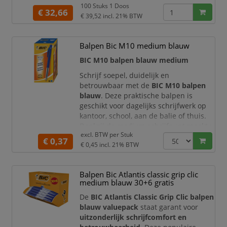
dagelijks schrijfwerk op kantoor, school,
100 Stuks 1 Doos
€ 32,66
receptie, balie of thuis. Dankzij de
€ 39,52
incl. 21% BTW
medium schrijfpunt schrijft u
comfortabel en maakt u nette, goed
Balpen Bic M10 medium blauw
leesbare notities, formulieren, agenda-
aantekeningen en administratieve
BIC M10 balpen blauw medium
documenten.
Schrijf soepel, duidelijk en
Deze voordeeldoos bevat
90 bal
betrouwbaar met de
BIC M10 balpen
blauw
. Deze praktische balpen is
geschikt voor dagelijks schrijfwerk op
kantoor, school, aan de balie of thuis.
Dankzij de medium schrijfpunt maakt u
excl. BTW per
Stuk
nette en goed leesbare notities,
€ 0,37
€ 0,45
incl. 21% BTW
formulieren, agenda-aantekeningen en
administratieve documenten.
De blauwe inkt geeft uw schrijfwerk
Balpen Bic Atlantis classic grip clic
een verzorgde en professionele
medium blauw 30+6 gratis
uitstraling. De BIC M10 staat be
De
BIC Atlantis Classic Grip Clic balpen
blauw valuepack
staat garant voor
uitzonderlijk schrijfcomfort en