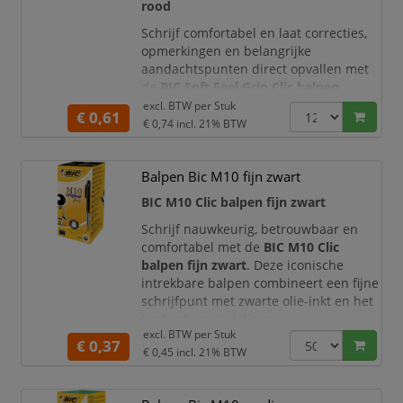
rood
Schrijf comfortabel en laat correcties,
opmerkingen en belangrijke
aandachtspunten direct opvallen met
de
BIC Soft Feel Grip Clic balpen
Medium rood
. Deze intrekbare balpen
excl. BTW per
Stuk
€ 0,61
combineert een zachte Soft Feel-grip
€ 0,74
incl. 21% BTW
met betrouwbare rode balpeninkt en
een praktisch drukknopmechanisme.
Balpen Bic M10 fijn zwart
Hierdoor is de pen bijzonder geschikt
voor dagelijks correctie- en schrijfwerk
BIC M10 Clic balpen fijn zwart
op school, kantoor en thuis.
Schrijf nauwkeurig, betrouwbaar en
De kogelpunt v
comfortabel met de
BIC M10 Clic
balpen fijn zwart
. Deze iconische
intrekbare balpen combineert een fijne
schrijfpunt met zwarte olie-inkt en het
herkenbare zijdelingse
excl. BTW per
Stuk
drukknopmechanisme. Hierdoor is de
€ 0,37
€ 0,45
incl. 21% BTW
pen bijzonder geschikt voor klein
handschrift, gedetailleerde
aantekeningen, formulieren en andere