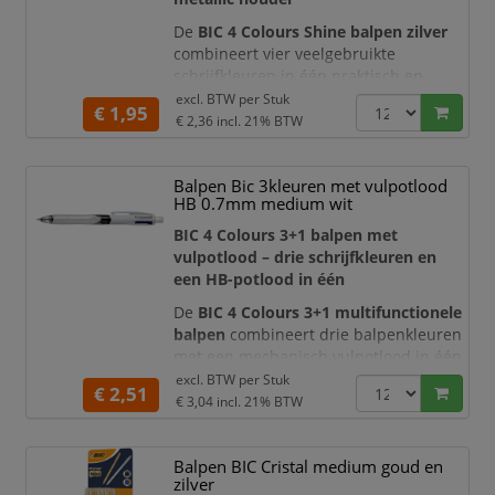
De
BIC 4 Colours Shine balpen zilver
combineert vier veelgebruikte
schrijfkleuren in één praktisch en
opvallend schrijfinstrument. Met de
excl. BTW per
Stuk
€ 1,95
afzonderlijke drukknoppen wisselt u
€ 2,36
incl. 21% BTW
eenvoudig tussen
blauwe, zwarte,
rode en groene inkt
. Hierdoor heeft u
Balpen Bic 3kleuren met vulpotlood
altijd de juiste kleur bij de hand voor
HB 0.7mm medium wit
notities, correcties, kleurcodering en
planningen.
BIC 4 Colours 3+1 balpen met
vulpotlood – drie schrijfkleuren en
De glanzende zilve
een HB-potlood in één
De
BIC 4 Colours 3+1 multifunctionele
balpen
combineert drie balpenkleuren
met een mechanisch vulpotlood in één
compacte witte houder. Met de
excl. BTW per
Stuk
€ 2,51
afzonderlijke schuifknoppen wisselt u
€ 3,04
incl. 21% BTW
snel tussen
blauwe, zwarte en rode
inkt
en een
HB-vulpotlood van 0,7
Balpen BIC Cristal medium goud en
mm
. Hierdoor heeft u voor schrijven,
zilver
corrigeren, rekenen en schetsen