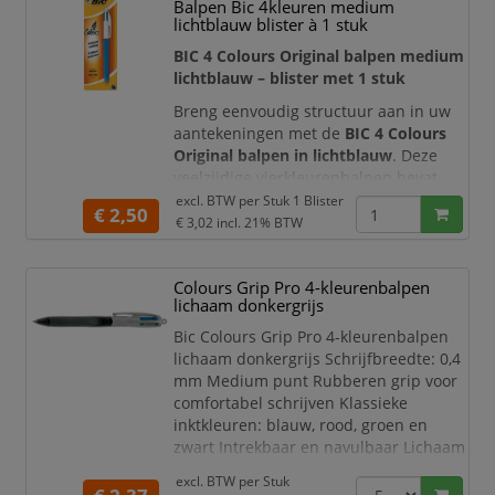
Balpen Bic 4kleuren medium
lichtblauw blister à 1 stuk
BIC 4 Colours Original balpen medium
lichtblauw – blister met 1 stuk
Breng eenvoudig structuur aan in uw
aantekeningen met de
BIC 4 Colours
Original balpen in lichtblauw
. Deze
veelzijdige vierkleurenbalpen bevat
blauwe, zwarte, rode en groene inkt
excl. BTW per
Stuk 1 Blister
€ 2,50
in één compacte houder. Met de vier
€ 3,02
incl. 21% BTW
afzonderlijke schuifknoppen kiest u
direct de gewenste schrijfkleur, zonder
Colours Grip Pro 4-kleurenbalpen
steeds van pen te hoeven wisselen.
lichaam donkergrijs
De BIC 4 Colours is uitgerust met vier
Bic Colours Grip Pro 4-kleurenbalpen
medium bal
lichaam donkergrijs Schrijfbreedte: 0,4
mm Medium punt Rubberen grip voor
comfortabel schrijven Klassieke
inktkleuren: blauw, rood, groen en
zwart Intrekbaar en navulbaar Lichaam
in donkergrijs
excl. BTW per
Stuk