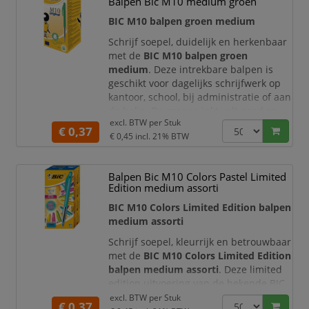
Balpen Bic M10 medium groen
toepassingen waarbij een nette,
gecontroleerde schrijflijn gewenst is.
BIC M10 balpen groen medium
De BI
Schrijf soepel, duidelijk en herkenbaar
met de
BIC M10 balpen groen
medium
. Deze intrekbare balpen is
geschikt voor dagelijks schrijfwerk op
kantoor, school, bij administratie of aan
de balie. De groene inkt valt goed op
excl. BTW per
Stuk
en is daardoor ideaal voor correcties,
€ 0,37
€ 0,45
incl. 21% BTW
controles, kleurcodering, notities en
duidelijke aantekeningen.
De BIC M10 is een klassieke balpen met
Balpen Bic M10 Colors Pastel Limited
een zijdelings drukknopsysteem en
Edition medium assorti
kunststof cli
BIC M10 Colors Limited Edition balpen
medium assorti
Schrijf soepel, kleurrijk en betrouwbaar
met de
BIC M10 Colors Limited Edition
balpen medium assorti
. Deze limited
edition uitvoering van de bekende BIC
M10 combineert het vertrouwde
excl. BTW per
Stuk
€ 0,37