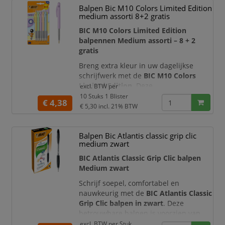
Balpen Bic M10 Colors Limited Edition
goedkeuringen, correcties,
medium assorti 8+2 gratis
kleurcodering en het toevoegen van
herkenbare opmerkingen aan
BIC M10 Colors Limited Edition
documenten en notities.
balpennen Medium assorti – 8 + 2
gratis
Breng extra kleur in uw dagelijkse
schrijfwerk met de
BIC M10 Colors
Limited Edition
. Deze
excl. BTW per
voordeelverpakking bevat
10
10 Stuks 1 Blister
€ 4,38
balpennen in assorti kleuren: 8 stuks
€ 5,30
incl. 21% BTW
plus 2 gratis
. De vrolijk gekleurde
houders geven het iconische BIC M10-
Balpen Bic Atlantis classic grip clic
ontwerp een eigentijdse uitstraling en
medium zwart
maken de pennen ideaal voor gebruik
op school, kantoor en thuis.
BIC Atlantis Classic Grip Clic balpen
Medium zwart
Iedere balpen is voorzien van een
medium
Schrijf soepel, comfortabel en
nauwkeurig met de
BIC Atlantis Classic
Grip Clic balpen in zwart
. Deze
betrouwbare balpen is voorzien van
ultra-vloeiende inkt, een comfortabele
excl. BTW per
Stuk