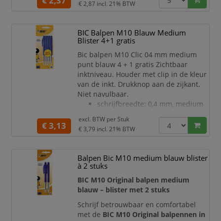
€ 2,37
€ 2,87
incl. 21% BTW
BIC Balpen M10 Blauw Medium
Blister 4+1 gratis
Bic balpen M10 Clic 04 mm medium
punt blauw 4 + 1 gratis Zichtbaar
inktniveau. Houder met clip in de kleur
van de inkt. Drukknop aan de zijkant.
Niet navulbaar.
schrijfbreedte: 0,4 mm, medium
punt, blauw, blister van 5 stuks
excl. BTW per
Stuk
(4+ 1 GRATIS)
€ 3,13
€ 3,79
incl. 21% BTW
Balpen Bic M10 medium blauw blister
à 2 stuks
BIC M10 Original balpen medium
blauw – blister met 2 stuks
Schrijf betrouwbaar en comfortabel
met de
BIC M10 Original balpennen in