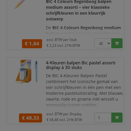
BIC 4 Colours Regenboog balpen
school, kantoor, studie, administr
medium assorti – vier klassieke
schrijfkleuren in een kleurrijk
ontwerp
De
BIC 4 Colours Regenboog medium
balpen
combineert vier veelgebruikte
inktkleuren in één praktisch
excl. BTW per
Stuk
€ 1,84
schrijfinstrument. Met de afzonderlijke
€ 2,23
incl. 21% BTW
drukknoppen wisselt u snel tussen
blauw, zwart, rood en groen
, zonder
4-Kleuren balpen Bic pastel assorti
dat u meerdere pennen hoeft mee te
display à 30 stuks
nemen.
De BIC 4-Kleuren Balpen Pastel
De pen heeft vier medium punten van
combineert het iconische gemak van
1,0 mm
voor duidelijke en
vier schrijfkleuren in één pen met een
nauwkeurige lijnen. De kleu
moderne pasteluitstraling. Met blauwe,
zwarte, rode en groene inkt wisselt u
eenvoudig tussen notities,
markeringen, correcties en planning
excl. BTW per
Display
zonder van pen te veranderen.
€ 48,33
€ 58,48
incl. 21% BTW
Deze assorti display bevat 30