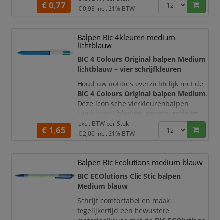
€ 0,77
rubberen grip en een praktisch
€ 0,93
incl. 21% BTW
drukknopmechanisme. De combinatie
van een medium kogelpunt en een
Balpen Bic 4kleuren medium
ergonomisch ontwerp maakt deze pen
lichtblauw
ideaal voor intensief dagelijks
schrijfwerk op kantoor, school en thuis.
BIC 4 Colours Original balpen Medium
lichtblauw – vier schrijfkleuren
De transpara
Houd uw notities overzichtelijk met de
BIC 4 Colours Original balpen Medium
.
Deze iconische vierkleurenbalpen
combineert
blauwe, zwarte, rode en
groene inkt
in één praktische
excl. BTW per
Stuk
€ 1,65
lichtblauwe houder. Met de vier
€ 2,00
incl. 21% BTW
afzonderlijke drukknoppen wisselt u
direct van schrijfkleur, zonder
Balpen Bic Ecolutions medium blauw
meerdere pennen mee te hoeven
nemen.
BIC ECOlutions Clic Stic balpen
Medium blauw
De medium kogelpunt van 1,0 mm
zorgt voor een duidelijke en ge
Schrijf comfortabel en maak
tegelijkertijd een bewustere