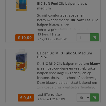
accentueren van teks
BIC Soft Feel Clic balpen blauw
medium
Schrijf comfortabel, soepel en
betrouwbaar met de
BIC Soft Feel Clic
balpen blauw
. Deze
gebruiksvriendelijke balpen met
excl. BTW per
klikmechanisme is ideaal voor dagelijks
15 Stuks 1 Blister
€ 10,09
schrijfwerk op kantoor, school, aan de
€ 12,21
incl. 21% BTW
balie of thuis. Dankzij de blauwe inkt
en medium schrijfpunt schrijft u
Balpen Bic M10 Tubo 50 Medium
duidelijk en verzorgd op standaard
Blauw
papier.
De
BIC M10 Clic balpen medium blauw
De BIC Soft Feel Clic is ontwikkeld voor
is een betrouwbare en veelgebruikte
extra schrijfcomfort. De zachte grip ligt
balpen voor dagelijks schrijven op
pr
kantoor, thuis, op school of onderweg.
Deze blauwe balpen staat bekend om
zijn goede prijs-kwaliteitverhouding,
prettige schrijfcomfort en langdurige
excl. BTW per
Stuk
schrijfprestaties. Dankzij de medium
€ 0,45
€ 0,54
incl. 21% BTW
schrijfpunt is de pen geschikt voor