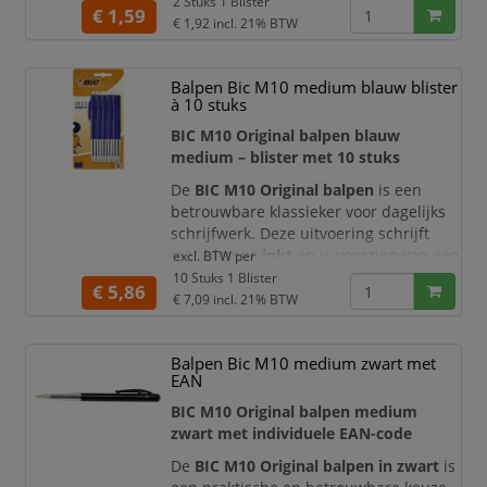
balpennen
met een betrouwbare
2 Stuks 1 Blister
€ 1,59
medium schrijfpunt. Het kenmerkende
€ 1,92
incl. 21% BTW
zijdelingse drukknopsysteem maakt de
pen met één klik gebruiksklaar, zonder
Balpen Bic M10 medium blauw blister
dat u een losse dop hoeft te bewaren.
à 10 stuks
De BIC M10 heeft een lichte kunststof
BIC M10 Original balpen blauw
houder met een ron
medium – blister met 10 stuks
De
BIC M10 Original balpen
is een
betrouwbare klassieker voor dagelijks
schrijfwerk. Deze uitvoering schrijft
met
blauwe inkt
en is voorzien van een
excl. BTW per
praktische, zijdelings bedienbare
10 Stuks 1 Blister
€ 5,86
drukknop. Hierdoor trekt u de penpunt
€ 7,09
incl. 21% BTW
snel in en uit zonder een losse dop te
hoeven gebruiken. De blister bevat
10
Balpen Bic M10 medium zwart met
blauwe balpennen
en is ideaal voor
EAN
kantoren, scholen, recepties,
magazijnen en thuiswerkp
BIC M10 Original balpen medium
zwart met individuele EAN-code
De
BIC M10 Original balpen in zwart
is