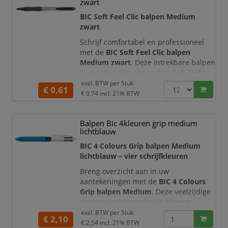
zwart
recepties, vergaderruimtes en andere
werkplekken waar dagelijks veel wordt
BIC Soft Feel Clic balpen Medium
geschreven.
zwart
D
Schrijf comfortabel en professioneel
met de
BIC Soft Feel Clic balpen
Medium zwart
. Deze intrekbare balpen
is voorzien van een zachte Soft Feel-
grip die prettig in de hand ligt en extra
excl. BTW per
Stuk
€ 0,61
controle biedt tijdens het schrijven. De
€ 0,74
incl. 21% BTW
zwarte olie-inkt, medium punt en het
praktische drukknopmechanisme
Balpen Bic 4kleuren grip medium
maken deze pen geschikt voor dagelijks
lichtblauw
gebruik op kantoor, op school en thuis.
BIC 4 Colours Grip balpen Medium
De kogelpunt van
1,0 mm
producee
lichtblauw – vier schrijfkleuren
Breng overzicht aan in uw
aantekeningen met de
BIC 4 Colours
Grip balpen Medium
. Deze veelzijdige
vierkleurenbalpen bevat
blauwe,
zwarte, rode en groene inkt
in één
excl. BTW per
Stuk
€ 2,10
compacte houder. Met de afzonderlijke
€ 2,54
incl. 21% BTW