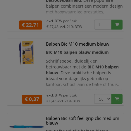
betrouwbaarheid
. Deze populaire
balpen combineert een modern design
met hoogwaardige prestaties,
waardoor hij perfect is voor dagelijks
excl. BTW per
Stuk
gebruik op kantoor, school of thuis.
€ 22,71
€ 27,48
incl. 21% BTW
De pen is voorzien van een
transparante houder
en een
rubberen
Balpen Bic M10 medium blauw
grip
, wat zorgt voor optimale controle
en comfort tijdens het schrijven.
BIC M10 balpen blauw medium
Dankzij de
ultra vloeibare inkt
Schrijf soepel, duidelijk en
betrouwbaar met de
BIC M10 balpen
blauw
. Deze praktische balpen is
ideaal voor dagelijks gebruik op
kantoor, school, aan de balie of thuis.
Dankzij de medium schrijfpunt maakt u
excl. BTW per
Stuk
nette en goed leesbare notities,
€ 0,37
€ 0,45
incl. 21% BTW
formulieren, agenda-aantekeningen en
administratieve documenten.
De blauwe inkt geeft uw schrijfwerk
Balpen Bic soft feel grip clic medium
een verzorgde en professionele
blauw
uitstraling. De BIC M10 is ontworpen v