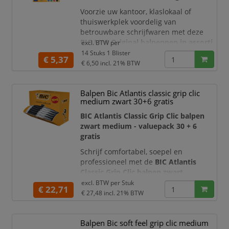
Voorzie uw kantoor, klaslokaal of
thuiswerkplek voordelig van
betrouwbare schrijfwaren met deze
BIC M10 Original balpennen in assorti
excl. BTW per
kleuren
. De blister bevat
14
14 Stuks 1 Blister
€ 5,37
balpennen: 10 stuks plus 4 gratis
.
€ 6,50
incl. 21% BTW
Dankzij de verschillende schrijfkleuren
heeft u voor notities, correcties,
Balpen Bic Atlantis classic grip clic
markeringen en administratieve
medium zwart 30+6 gratis
werkzaamheden altijd een geschikte
pen bij de hand.
BIC Atlantis Classic Grip Clic balpen
zwart medium - valuepack 30 + 6
De BIC M10 is een
gratis
Schrijf comfortabel, soepel en
professioneel met de
BIC Atlantis
Classic Grip Clic balpen zwart
medium
. Deze valuepack bevat
30
excl. BTW per
Stuk
€ 22,71
zwarte balpennen plus 6 gratis
€ 27,48
incl. 21% BTW
pennen
, waardoor u in totaal
36 BIC
Atlantis Classic balpennen
ontvangt.
Balpen Bic soft feel grip clic medium
De set is ideaal voor kantoren, scholen,