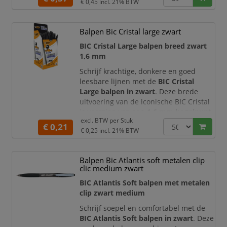
schrijfcomfort met een vrolijke, assorti
€ 0,45
incl. 21% BTW
uitstraling. De pennen zijn geschikt
voor dagelijks gebruik op kantoor,
Balpen Bic Cristal large zwart
school, thuis, bij administratie of aan
de balie.
BIC Cristal Large balpen breed zwart
1,6 mm
De BIC M10 Colors Limited Edition is vo
Schrijf krachtige, donkere en goed
leesbare lijnen met de
BIC Cristal
Large balpen in zwart
. Deze brede
uitvoering van de iconische BIC Cristal
is voorzien van een
1,6 mm kogelpunt
excl. BTW per
Stuk
en produceert een schrijflijn van circa
€ 0,21
€ 0,25
incl. 21% BTW
0,42 mm
. De royale punt en
gelijkmatige inkttoevoer maken de pen
ideaal voor snelle notities,
Balpen Bic Atlantis soft metalen clip
handtekeningen, tekeningen en
clic medium zwart
gebruikers die graag met een duidelijk
zichtbare lijn schr
BIC Atlantis Soft balpen met metalen
clip zwart medium
Schrijf soepel en comfortabel met de
BIC Atlantis Soft balpen in zwart
. Deze