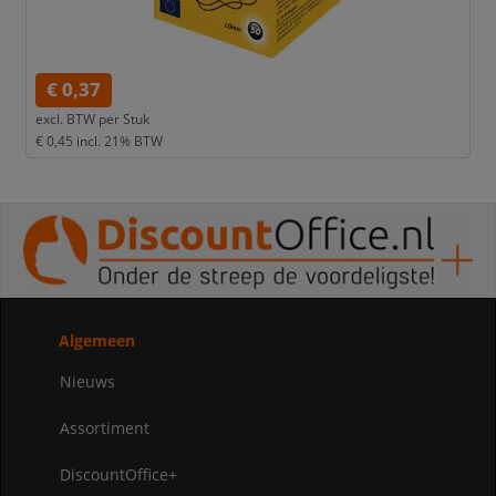
€ 0,37
excl. BTW per
Stuk
€ 0,45
incl. 21% BTW
Algemeen
Nieuws
Assortiment
DiscountOffice+