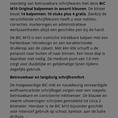
voordelig van betrouwbare schrijfwaren met deze
BIC
M10 Original balpennen in assorti kleuren
. De blister
bevat
14 balpennen: 10 stuks plus 4 gratis
. Dankzij de
verschillende schrijfkleuren heeft u voor notities,
correcties, markeringen en administratieve
werkzaamheden altijd een geschikte pen bij de hand.
De BIC M10 is een iconische intrekbare balpen met een
herkenbaar retrodesign en een karakteristieke
drukknop aan de zijkant. Met één klik schuift u de
penpunt naar buiten of naar binnen. Een losse dop is
daardoor niet nodig. De medium punt van 1,0 mm
zorgt voor duidelijke en gelijkmatige lijnen tijdens
dagelijks gebruik.
Betrouwbaar en langdurig schrijfcomfort
De hoogwaardige BIC-inkt en nauwkeurig vervaardigde
wolfraamcarbide schrijfkogel zorgen voor een soepele,
betrouwbare en consistente inkttoevoer. De blauwe en
zwarte uitvoeringen schrijven gemiddeld tot circa 2
kilometer. Hierdoor is de BIC M10 bijzonder geschikt
voor intensief gebruik op school, kantoor, aan de balie
of thuis.