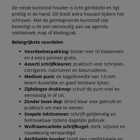
De ronde kunststof houder is licht geribbeld en ligt
prettig in de hand. Dit biedt extra houvast tijdens het
schrijven. Met de geïntegreerde kunststof clip
bevestigt u de pen eenvoudig aan uw agenda,
notitieboek, map of kledingzak.
Belangrijkste voordelen
Voordeelverpakking:
blister met 10 balpennen
en 4 extra pennen gratis.
Assorti schrijfkleuren:
praktisch voor schrijven,
corrigeren, rubriceren en kleurcoderen.
Medium punt:
de kogelbreedte van 1,0 mm
levert duidelijke en goed leesbare lijnen.
Zijdelingse drukknop:
schuif de punt snel en
eenvoudig in of uit.
Zonder losse dop:
direct klaar voor gebruik en
praktisch om mee te nemen.
Soepele inkttoevoer:
schrijft gelijkmatig en
betrouwbaar tijdens dagelijks gebruik.
Wolfraamcarbide schrijfkogel:
sterk, slijtvast en
nauwkeurig vervaardigd.
Geribbelde houder:
biedt een comfortabele en