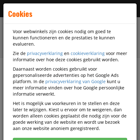
Menu
Cookies
Voor webwinkels zijn cookies nodig om goed te
kunnen functioneren en de prestaties te kunnen
evalueren.
Zie de
privacyverklaring
en
cookieverklaring
voor meer
informatie over hoe deze cookies gebruikt worden.
Daarnaast worden cookies gebruikt voor
filter
gepersonaliseerde advertenties op het Google Ads
platform. In de
privacyverklaring van Google
kunt u
Schrijfwaren
Pennen
meer informatie vinden over hoe Google persoonlijke
Balpennen met drukknop
BIC
Q616359
informatie verwerkt.
Het is mogelijk uw voorkeuren in te stellen en deze
Balpen Bic M10 medium assorti
later te wijzigen. Kiest u ervoor om te weigeren, dan
blister à 10+4 gratis
worden alleen cookies geplaatst die nodig zijn voor de
goede werking van de website en wordt uw bezoek
Korting vanaf aankoop 3 eenheden, zie
prijsoverzicht
aan onze website anoniem geregistreerd.
Vanaf € 5,20 excl. BTW bij aankoop van minimaal 22