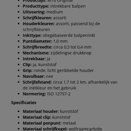
Productlijn:
M10 Original
Producttype:
intrekbare balpen
Uitvoering:
medium
Schrijfkleuren:
assorti
Houderkleuren:
assorti, passend bij de
schrijfkleuren
Inkttype:
oliegebaseerde balpeninkt
Puntdiameter:
1,0 mm
Schrijfbreedte:
circa 0,3 tot 0,4 mm
Mechanisme:
zijdelingse drukknop
Intrekbaar:
ja
Clip:
ja, kunststof
Grip:
ronde, licht geribbelde houder
Navulbaar:
nee
Schrijfafstand:
circa 1,7 tot 2 km, afhankelijk van
de inktkleur en het gebruik
Normering:
ISO 12757-2
Specificaties
Materiaal houder:
kunststof
Materiaal clip:
kunststof
Materiaal penpunt:
metaal
Materiaal schrijfkogel:
wolfraamcarbide