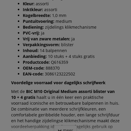
Kleur:
assorti
Inktkleur:
assorti
Kogelbreedte:
1,0 mm
Puntuitvoering:
medium
Bediening:
zijdelings klikmechanisme
PVC-vrij:
ja
Vrij van zware metalen:
ja
Verpakkingsvorm:
blister
Inhoud:
14 balpennen
Aanbieding:
10 stuks + 4 stuks gratis
Productcode:
Q616359
OEM-code:
888370
EAN-code:
3086123222502
Voordelige voorraad voor dagelijks schrijfwerk
Met de
BIC M10 Original Medium assorti blister van
10 + 4 gratis
haalt u in één keer een praktische
voorraad iconische en betrouwbare balpennen in huis.
De combinatie van meerdere schrijfkleuren, een
comfortabele geribbelde houder, een lange schrijfduur
en het handige zijdelingse klikmechanisme maakt deze
voordeelverpakking ideaal voor dagelijks gebruik op
meer