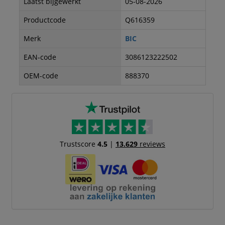
Laatst bijgewerkt
05-08-2026
Productcode
Q616359
Merk
BIC
EAN-code
3086123222502
OEM-code
888370
Trustscore
4.5
|
13.629
reviews