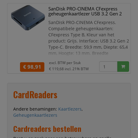
overdrachtssnelheden van USB
SanDisk PRO-CINEMA CFexpress
3.0 SuperSpeed ​​(5 Gbit/s), USB
geheugenkaartlezer USB 3.2 Gen 2
2.0 Hi-Speed ​​(480 Mbit/s), USB 1.1
Full-Speed ​​(12 Mbit/s)
SanDisk PRO-CINEMA CFexpress.
Voeding via USB-poort
Compatibele geheugenkaarten:
CFexpress Type B, Kleur van het
product: Grijs. Interface: USB 3.2 Gen 2
Type-C. Breedte: 59,9 mm, Diepte: 65,4
mm, Hoogte: 13 mm. Breedte
verpakking: 101,6 mm, Diepte
excl. BTW per
Stuk
verpakking: 13,6 mm, Hoogte
€ 98,91
€ 119,68
incl. 21% BTW
verpakking: 152,4 mm. Meegeleverde
kabels: USB Type-C naar USB Type-C
Compatibele geheugenkaarten
CardReaders
CFexpress Type B
Intern Nee
Prestatie
Andere benamingen:
Kaartlezers
,
USB On-The-Go ondersteuning Ja
Geheugenkaartlezers
Cardreaders bestellen