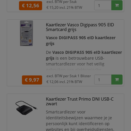
excl. BTW per
Stuk
ondersteuning voor
USB 3.2 Gen1 /
€ 12,56
€ 15,20
incl. 21% BTW
USB 3.0
profiteert u van snelle
bestandsoverdracht met snelheden tot
5 Gbps
. Dat maakt deze kaartlezer
Kaartlezer Vasco Digipass 905 EID
ideaal voor dagelijks gebruik op
Smartcard grijs
kantoor, thuis, op school en onderweg.
Vasco DIGIPASS 905 eID kaartlezer
grijs
De
Vasco DIGIPASS 905 eID kaartlezer
grijs
is een betrouwbare USB-
smartcardlezer voor het veilig
gebruiken van elektronische
identiteitskaarten en smartcards. Met
excl. BTW per
Stuk 1 Blister
€ 9,97
deze kaartlezer logt u veilig in,
€ 12,06
incl. 21% BTW
verifieert u uw identiteit en plaatst u
digitale handtekeningen bij
Kaartlezer Trust Primo DNI USB-C
ondersteunde online diensten. De
zwart
DIGIPASS 905 is geschikt voor
professioneel en particulier gebruik,
Smartcardlezer voor
bijvoorbeeld op kantoor, thuiswerkplek,
identiteitsbewijzen waarmee je je
b
persoonlijk kunt identificeren op
websites en bij overheidsdiensten.