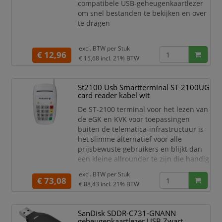
compatibele USB-geheugenkaartlezer
om snel bestanden te bekijken en over
te dragen
excl. BTW per
Stuk
€ 12,96
€ 15,68
incl. 21% BTW
St2100 Usb Smartterminal ST-2100UG
card reader kabel wit
De ST-2100 terminal voor het lezen van
de eGK en KVK voor toepassingen
buiten de telematica-infrastructuur is
het slimme alternatief voor alle
prijsbewuste gebruikers en blijkt dan
een kleine allrounder te zijn die handig
kan worden gebruikt voor elektronische
excl. BTW per
Stuk
handtekeningen of thuisbankieren. De
€ 73,08
€ 88,43
incl. 21% BTW
USB smartcardlezer kan gemakkelijk
met één hand worden bediend dankzij
het hoge gewicht en de veilige
SanDisk SDDR-C731-GNANN
standaard. Softwarecompatibel met de
geheugenkaartlezer USB Zwart