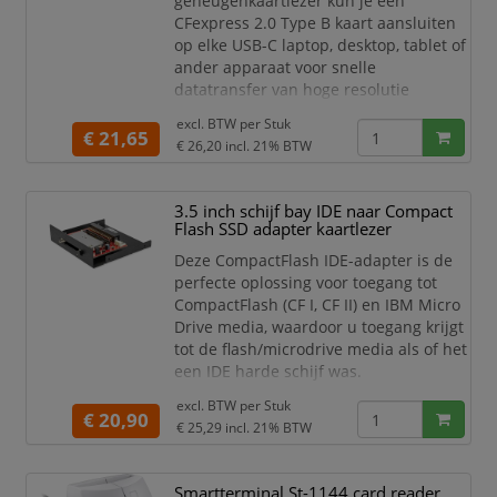
geheugenkaartlezer kun je een
overal
CFexpress 2.0 Type B kaart aansluiten
op elke USB-C laptop, desktop, tablet of
ander apparaat voor snelle
datatransfer van hoge resolutie
beelden of video.
excl. BTW per
Stuk
€ 21,65
De kaartlezer werkt op busvoeding en
€ 26,20
incl. 21% BTW
heeft een lichtgewicht aluminium
behuizing, en is hiermee ideaal voor
3.5 inch schijf bay IDE naar Compact
professionals die vaak onderweg zijn
Flash SSD adapter kaartlezer
zoals foto- of videografen. Samen met
zijn compact formaat beschikt deze
Deze CompactFlash IDE-adapter is de
kaartlezer over ee
perfecte oplossing voor toegang tot
CompactFlash (CF I, CF II) en IBM Micro
Drive media, waardoor u toegang krijgt
tot de flash/microdrive media als of het
een IDE harde schijf was.
De CF/IDE-adapter kan in de
excl. BTW per
Stuk
€ 20,90
computerbehuizing worden
€ 25,29
incl. 21% BTW
geïnstalleerd door deze eenvoudig in
een beschikbare 3,5 inch drive bay te
Smartterminal St-1144 card reader
monteren, voor aansluiting op de IDE-