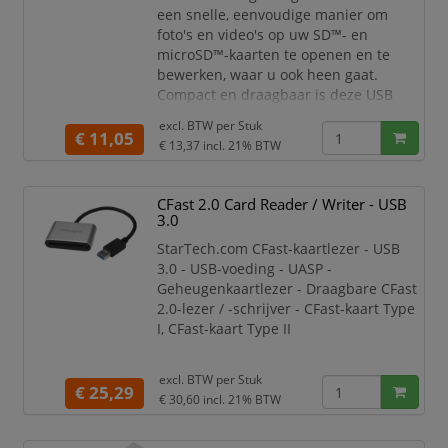
een snelle, eenvoudige manier om
foto's en video's op uw SD™- en
microSD™-kaarten te openen en te
bewerken, waar u ook heen gaat.
Compact en draagbaar is deze USB
geheugenkaartlezer/-schrijver, en is
excl. BTW per
Stuk
geschikt voor een laptop, tablet,
€ 11,05
€ 13,37
incl. 21% BTW
smartphone of desktopcomputer met
een USB-C™- of USB-A-poort
CFast 2.0 Card Reader / Writer - USB
De USB geheugenkaartlezer is ideaal
3.0
voor fotografen, videografen en andere
creatieve professionals omdat de
StarTech.com CFast-kaartlezer - USB
efficienc
3.0 - USB-voeding - UASP -
Geheugenkaartlezer - Draagbare CFast
2.0-lezer / -schrijver - CFast-kaart Type
I, CFast-kaart Type II
Download, bekijk en maak snel back-
excl. BTW per
Stuk
ups van foto's en video's op uw CFast ™
€ 25,29
€ 30,60
incl. 21% BTW
-geheugenkaarten met deze CFast-
kaartlezer / -schrijver. Offload of maak