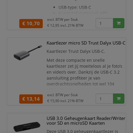
USB-type: USB-C
Kunststof materiaal: ABS
USB-versie: 2.0, 1.1
excl. BTW per
Stuk
€ 10,70
Kabellengte hoofdkabel: 100 cm
€ 12,95
incl. 21% BTW
Gewicht van hoofdeenheid: 55 g
Totaalgewicht: 55 g
Kaartlezer micro SD Trust Dalyx USB-C
Hoogte van hoofdproduct (in
mm):16 mm
Kaartlezer Trust Dalyx USB-C.
Diepte van hoofdproduct (in
Met deze compacte en snelle
mm): 79 mm
kaartlezer zet jij moeiteloos al je foto’s
Breedte van hoofdproduct (in
en video’s over. Dankzij de USB-C 3.2
mm): 64 mm
aansluiting profiteer je van
Compatibele
overdrachtssnelheden tot wel 104
MB/s, ideaal voor het snel maken van
excl. BTW per
Stuk
back-ups van belangrijke bestanden en
€ 13,14
€ 15,90
incl. 21% BTW
herinneringen. Het stevige aluminium
ontwerp maakt de kaartlezer niet
alleen duurzaam, maar ook perfect
USB 3.0 Geheugenkaart Reader/Writer
draagbaar. Stop hem eenvoudig in je
voor SD en microSD Kaarten
tas en neem hem overal mee naar
Deze USB 3.0 geheugenkaartlezer is