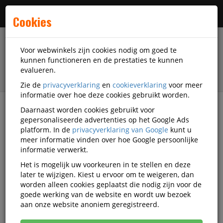
Menu
Cookies
Voor webwinkels zijn cookies nodig om goed te
kunnen functioneren en de prestaties te kunnen
evalueren.
Zie de
privacyverklaring
en
cookieverklaring
voor meer
informatie over hoe deze cookies gebruikt worden.
Daarnaast worden cookies gebruikt voor
filter
gepersonaliseerde advertenties op het Google Ads
platform. In de
privacyverklaring van Google
kunt u
Accessoires
Datacommunicatie
meer informatie vinden over hoe Google persoonlijke
CardReaders
informatie verwerkt.
Het is mogelijk uw voorkeuren in te stellen en deze
CardReaders
later te wijzigen. Kiest u ervoor om te weigeren, dan
worden alleen cookies geplaatst die nodig zijn voor de
goede werking van de website en wordt uw bezoek
Populariteit
aan onze website anoniem geregistreerd.