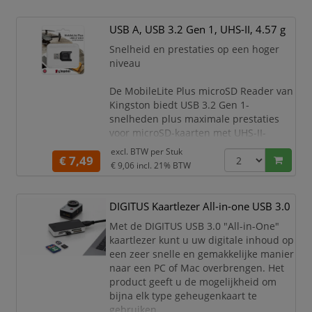
USB A, USB 3.2 Gen 1, UHS-II, 4.57 g
Snelheid en prestaties op een hoger
niveau
De MobileLite Plus microSD Reader van
Kingston biedt USB 3.2 Gen 1-
snelheden plus maximale prestaties
voor microSD-kaarten met UHS-II-
ondersteuning en achterwaartse
excl. BTW per
Stuk
€ 7,49
compatibiliteit voor microSD-kaarten
€ 9,06
incl. 21% BTW
met UHS-I-ondersteuning. Gebruik
microSD-kaarten van Kingston met
UHS-II-ondersteuning voor optimale
DIGITUS Kaartlezer All-in-one USB 3.0
prestaties en betrouwbaarheid. Werk
Met de DIGITUS USB 3.0 "All-in-One"
efficiënter met ongelooflijke UHS-II-
kaartlezer kunt u uw digitale inhoud op
snelheden voor snellere bestands
een zeer snelle en gemakkelijke manier
naar een PC of Mac overbrengen. Het
product geeft u de mogelijkheid om
bijna elk type geheugenkaart te
gebruiken.