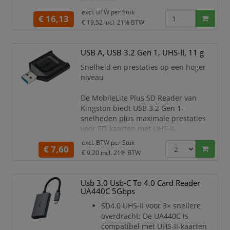
Voldoet aan USB 3.0-specificatie,
excl. BTW per
Stuk
€ 16,13
neerwaarts compatibel met USB
€ 19,52
incl. 21% BTW
2.0 en USB 1.1
Ondersteunt
gegevensoverdrachtssnelheid:
USB A, USB 3.2 Gen 1, UHS-II, 11 g
supersnelle (5 Gbps) / hoge
Snelheid en prestaties op een hoger
snelheid (480 Mbps) / volledige
niveau
snelheid (12 Mbps) / lage sne
De MobileLite Plus SD Reader van
Kingston biedt USB 3.2 Gen 1-
snelheden plus maximale prestaties
voor SD-kaarten met UHS-II-
ondersteuning en achterwaartse
excl. BTW per
Stuk
€ 7,60
compatibiliteit voor SD-kaarten met
€ 9,20
incl. 21% BTW
UHS-I-ondersteuning. Gebruik SD-
kaarten van Kingston met UHS-II-
ondersteuning voor optimale prestaties
Usb 3.0 Usb-C To 4.0 Card Reader
en betrouwbaarheid. Werk efficiënter
UA440C 5Gbps
met ongelooflijke UHS-II-snelheden
SD4.0 UHS-II voor 3× snellere
voor snellere bestandsoverdrachten en
overdracht: De UA440C is
kort
compatibel met UHS-II-kaarten