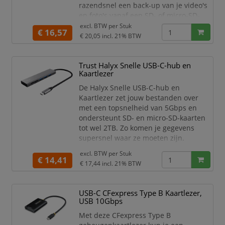
razendsnel een back-up van je video's
en foto's vanaf een SD- of micro-SD-
kaart. Zo weet je zeker dat je gegevens,
excl. BTW per
Stuk
€ 16,57
werk of herinneringen veilig zijn.
€ 20,05
incl. 21% BTW
Met compatibele USH-I-kaarten zet je
gegevens over via de razendsnelle
Trust Halyx Snelle USB-C-hub en
USB-A 3.2-verbinding, met een
Kaartlezer
snelheid tot wel 104 MB per seconde.
De Halyx Snelle USB-C-hub en
USB vers
Kaartlezer zet jouw bestanden over
met een topsnelheid van 5Gbps en
ondersteunt SD- en micro-SD-kaarten
tot wel 2TB. Zo komen je gegevens
supersnel waar ze moeten zijn.
Met drie USB-poorten werk je efficiënt
excl. BTW per
Stuk
€ 14,41
en effectief, welke apparaten je ook
€ 17,44
incl. 21% BTW
gebruikt.
Door zijn aluminium behuizing is de
USB-C CFexpress Type B Kaartlezer,
Halyx stevig en bestand tegen een
USB 10Gbps
stootje. Toch is hij licht en klein genoeg
Met deze CFexpress Type B
om ‘m zo in je tas of zak te stoppen en