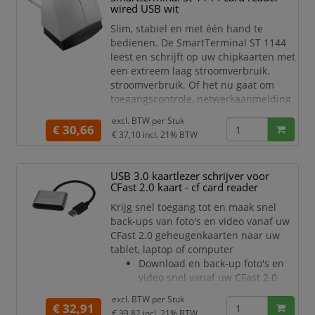
wired USB wit
bus via een 40- of 44-polige verbinding.
Slim, stabiel en met één hand te
Kenmerken:
bedienen. De SmartTerminal ST 1144
leest en schrijft op uw chipkaarten met
een extreem laag stroomverbruik.
stroomverbruik. Of het nu gaat om
toegangscontrole, netwerkaanmelding
of smartcard-gebaseerde
excl. BTW per
Stuk
internettransacties, de SmartTerminal
€ 30,66
€ 37,10
incl. 21% BTW
met USB- aansluiting ondersteunt u bij
de eenvoudige en betrouwbare
bescherming van uw gevoelige
USB 3.0 kaartlezer schrijver voor
gegevens. gevoelige gegevens op een
CFast 2.0 kaart - cf card reader
eenvoudige en betrouwbare manier.
Krijg snel toegang tot en maak snel
De certi
back-ups van foto's en video vanaf uw
CFast 2.0 geheugenkaarten naar uw
tablet, laptop of computer
Download en back-up foto's en
video snel vanaf uw CFast 2.0
kaarten naar dit apparaat, met
excl. BTW per
Stuk
dataoverdrachtsnelheden tot 5
€ 32,91
€ 39,82
incl. 21% BTW