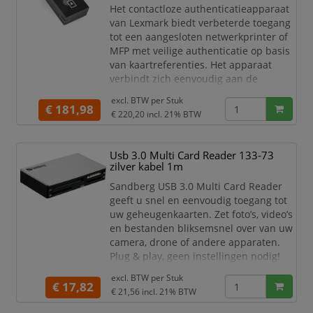
Het contactloze authenticatieapparaat
efficiëntie.
van Lexmark biedt verbeterde toegang
Gelijktijdig lezen/schrijven van
tot een aangesloten netwerkprinter of
twee kaarten: Verdubbel je
MFP met veilige authenticatie op basis
van kaartreferenties. Het apparaat
verbindt zich eenvoudig aan de
voorkant van de printer of MFP en
excl. BTW per
Stuk
biedt een veiligere omgeving voor uw
€ 181,98
€ 220,20
incl. 21% BTW
gebruikers en uw organisatie.
Zorgvuldig ontwikkelde functies
verhogen de veiligheid en voorkomen
Usb 3.0 Multi Card Reader 133-73
dat onbevoegde gebruikers toegang
zilver kabel 1m
krijgen tot gevoelige informa
Sandberg USB 3.0 Multi Card Reader
geeft u snel en eenvoudig toegang tot
uw geheugenkaarten. Zet foto’s, video’s
en bestanden bliksemsnel over van uw
camera, drone of andere apparaten.
Plug & play, geen instellingen nodig!
Specificaties:
excl. BTW per
Stuk
€ 17,82
Interfacestandaard: USB 3.0
€ 21,56
incl. 21% BTW
Ondersteunt