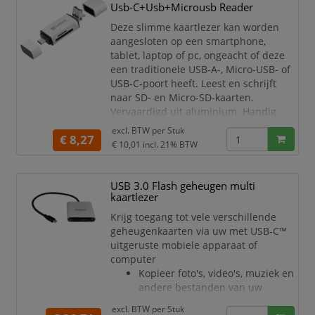
een back-up van bestanden waar u ook
Usb-C+Usb+Microusb Reader
bent, in het veld of terug in de studio.
Deze slimme kaartlezer kan worden
aangesloten op een smartphone,
Toegang met hoge prestaties tot
tablet, laptop of pc, ongeacht of deze
bestanden
een traditionele USB-A-, Micro-USB- of
Profiteer
USB-C-poort heeft. Leest en schrijft
naar SD- en Micro-SD-kaarten.
Vervaardigd uit aluminium. Handig
formaat, optimale snelheid.
excl. BTW per
Stuk
€ 8,27
€ 10,01
incl. 21% BTW
Ondersteunde typen
geheugenkaarten:
SD-serie
USB 3.0 Flash geheugen multi
SDHC-serie
kaartlezer
SDXC-serie
Krijg toegang tot vele verschillende
MMC-serie
geheugenkaarten via uw met USB-C™
T-Flash/Micro SD (geen adapter
uitgeruste mobiele apparaat of
nodig)
computer
Kopieer foto's, video's, muziek en
andere bestanden van uw
geheugenkaart naar uw met USB-
excl. BTW per
Stuk