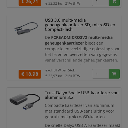
C uitgevoerde tablet, laptop,
€ 26,71
€ 32,32
incl. 21% BTW
smartphone of desktopcomputer,
en omgekeerd
Multikaartlezer en -schrijver
USB 3.0 multi-media
ondersteunt Secure Digital-,
geheugenkaartlezer SD, microSD en
microSD- en CompactFlash-
CompactFlash
kaarten
De
FCREADMICRO3V2 multi-media
Ondersteunt USB 3.0 met
geheugenkaartlezer
biedt een
dataoverdrachtssnelheden tot 5
compacte en veelzijdige oplossing voor
Gbps (USB-ge
het lezen en overzetten van gegevens
vanaf verschillende geheugenkaarten.
Deze externe USB kaartadapter
excl. BTW per
Stuk
ondersteunt
SD-, microSD- en
€ 18,98
€ 22,97
incl. 21% BTW
CompactFlash-kaarten
en maakt
snelle gegevensoverdracht mogelijk via
USB 3.0 met snelheden tot 5Gbps
.
Trust Dalyx Snelle USB-kaartlezer van
aluminium 3.2
Dankzij de geïntegreerde
USB-C
aansluiting
en ingebouwde
USB-A
Compacte kaartlezer van aluminium
adapter
is de kaartlezer compatibel
met standaard USB-aansluiting voor
met vrijwel ied
gebruik met (micro-)SD-kaarten
De snelle Dalyx USB-A-kaartlezer maakt