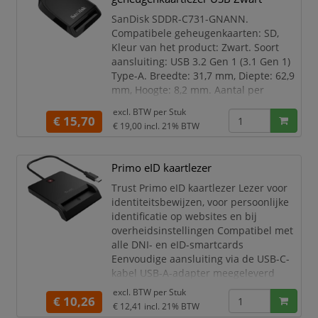
voorgaande
SanDisk SDDR-C731-GNANN.
Compatibele geheugenkaarten: SD,
Kleur van het product: Zwart. Soort
aansluiting: USB 3.2 Gen 1 (3.1 Gen 1)
Type-A. Breedte: 31,7 mm, Diepte: 62,9
mm, Hoogte: 8,2 mm. Aantal per
verpakking: 1 stuk(s). Compatibele
excl. BTW per
Stuk
besturingssystemen: Laptop and
€ 15,70
€ 19,00
incl. 21% BTW
desktop computers with USB Type-A
ports, SD cards
Primo eID kaartlezer
Compatibele geheugenkaarten
SD
Trust Primo eID kaartlezer Lezer voor
Intern Nee
identiteitsbewijzen, voor persoonlijke
Prestatie
identificatie op websites en bij
Compatibele geheugenkaarten
overheidsinstellingen Compatibel met
SD
alle DNI- en eID-smartcards
Intern Nee
Eenvoudige aansluiting via de USB-C-
Kle
kabel USB-A-adapter meegeleverd
Kleur: zwart
excl. BTW per
Stuk
€ 10,26
€ 12,41
incl. 21% BTW