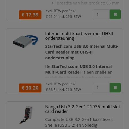
Breedte van het product: 65 mm
Gewicht Product: 35 g
excl. BTW per
Stuk
€ 17,39
Materiaal: PVC (polyvinyl
€ 21,04
incl. 21% BTW
chloride)
Kleurenkabel: Zwart
Verlichting & Optische
Interne multi-kaartlezer met UHSII
Eigenschappen:
ondersteuning
LED-indicator: Ja
StarTech.com USB 3.0 Internal Multi-
Kleur van LED's: Groen,Rood
Card Reader met UHS-II
Type lamp: led
ondersteuning
Prestaties en technische
De
StarTech.com USB 3.0 Internal
specificaties:
Multi-Card Reader
Compatibel met:
is een snelle en
veelzijdige interne kaartlezer voor
MacOS®,Windows®
desktopcomputers. Deze kaartlezer
Gegevensoverdrachtsnelheid
excl. BTW per
Stuk
€ 30,20
wordt ingebouwd in een
3,5 inch drive
€ 36,54
incl. 21% BTW
bay
en geeft u directe toegang tot
veelgebruikte geheugenkaarten zoals
Nanga Usb 3.2 Gen1 21935 multi slot
SD
,
microSD
,
CompactFlash
,
Memory
card reader
Stick
,
MMC
en
xD Picture Card
. Ideaal
voor fotografen, videomakers, content
Compacte USB 3.2 Gen1-kaartlezer.
creators, kantore
Snelle (USB 3.2) en volledig