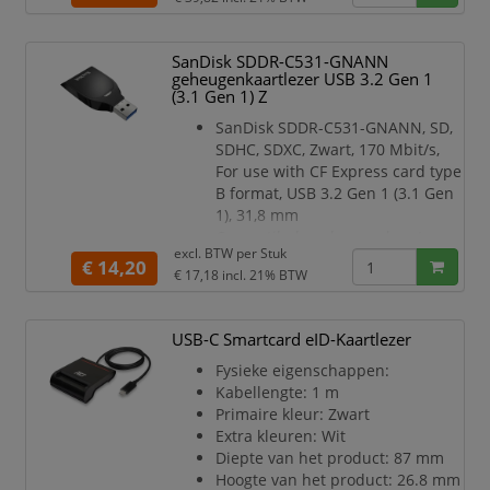
Gbps over USB 3.0 (USB 3.1 Gen
1)
Gemakkelijk mee te nemen met
SanDisk SDDR-C531-GNANN
compact, lichtgewicht design en
geheugenkaartlezer USB 3.2 Gen 1
geïntegreerde kabel
(3.1 Gen 1) Z
Kaartlezer/-schrijver ondersteunt
SanDisk SDDR-C531-GNANN, SD,
CFast 2.0 en 1.0 geheugenkaa
SDHC, SDXC, Zwart, 170 Mbit/s,
For use with CF Express card type
B format, USB 3.2 Gen 1 (3.1 Gen
1), 31,8 mm
Compatibele geheugenkaarten
excl. BTW per
Stuk
SD, SDHC, SDXC
€ 14,20
€ 17,18
incl. 21% BTW
Intern Nee
Prestatie
USB On-The-Go ondersteuning Ja
USB-C Smartcard eID-Kaartlezer
Compatibele geheugenkaarten
SD, SDHC, SDXC
Fysieke eigenschappen:
Plug and play Ja
Kabellengte: 1 m
Intern Nee
Primaire kleur: Zwart
Overdrachtssnelheid 170 Mbit/s
Extra kleuren: Wit
Kleur van het product Zwart
Diepte van het product: 87 mm
Compatibele producten For use
Hoogte van het product: 26.8 mm