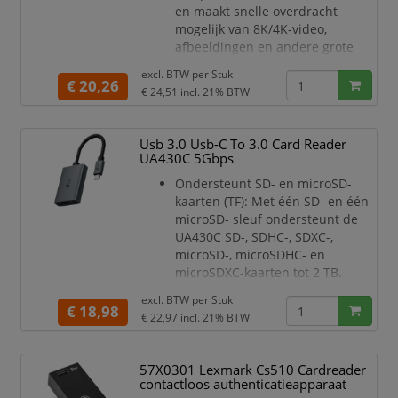
en maakt snelle overdracht
mogelijk van 8K/4K-video,
afbeeldingen en andere grote
bestanden met ultrahoge
excl. BTW per
Stuk
resolutie met supersnelle
€ 20,26
€ 24,51
incl. 21% BTW
leessnelheden tot 312 MB/s.
USB 3.0 Type-C: Geniet van
overdrachtsnelheden tot 5 Gbps
Usb 3.0 Usb-C To 3.0 Card Reader
met USB 3.0.
UA430C 5Gbps
Ondersteunt SD- & microSD-
Ondersteunt SD- en microSD-
kaarten: Met één SD- en één
kaarten (TF): Met één SD- en één
microSD-sleuf ondersteunt de
microSD- sleuf ondersteunt de
UA440C SD-, SDHC-, SDXC-,
UA430C SD-, SDHC-, SDXC-,
microSD-
microSD-, microSDHC- en
microSDXC-kaarten tot 2 TB.
USB 3.0 Type-C: Geniet van
excl. BTW per
Stuk
uploadsnelheden tot 5 Gbps met
€ 18,98
€ 22,97
incl. 21% BTW
USB 3.0.
UHS-I voor snellere overdrachten:
De UA430C ondersteunt UHS-I,
57X0301 Lexmark Cs510 Cardreader
waardoor je leessnelheden tot
contactloos authenticatieapparaat
200 MB/s krijgt voor meer