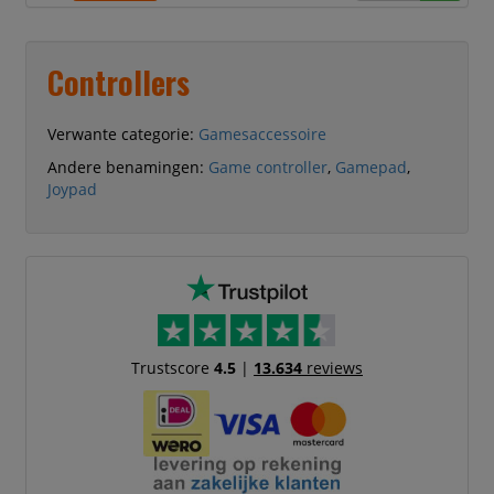
iPhones als Android-smartphones.
Perfect om mobiel, op afstand of
onderweg te gamen.
Controllers
Game drie keer zoveel met deze
controller. Of je nu controllergames
wilt spelen
Verwante categorie:
Gamesaccessoire
Andere benamingen:
Game controller
,
Gamepad
,
Joypad
Trustscore
4.5
|
13.634
reviews