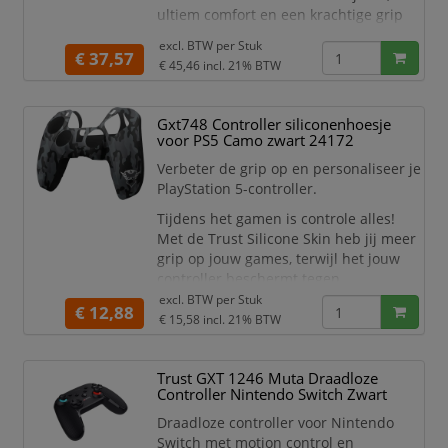
ultiem comfort en een krachtige grip
voor lange gamesessies op pc en
excl. BTW per
Stuk
console. Het heldhaftige Superman-
€ 37,57
€ 45,46
incl. 21% BTW
design maakt je setup compleet en
geeft elke beweging extra flair. Dankzij
de ingebouwde oplaadbare batterij en
Gxt748 Controller siliconenhoesje
de responsieve knoppen ben je altijd
voor PS5 Camo zwart 24172
klaar voor actie – w
Verbeter de grip op en personaliseer je
PlayStation 5-controller.
Tijdens het gamen is controle alles!
Met de Trust Silicone Skin heb jij meer
grip op jouw games, terwijl het jouw
controller beschermt tegen
beschadigingen. Alle knoppen en
excl. BTW per
Stuk
€ 12,88
aansluitingen blijven beschikbaar als je
€ 15,58
incl. 21% BTW
gebruik maakt van deze skin, dus grijp
het goed vast en speel je game!
Trust GXT 1246 Muta Draadloze
Los van de verbeterde grip, voegt deze
Controller Nintendo Switch Zwart
silicone skin nog iets belangrijks toe:
Draadloze controller voor Nintendo
stijl! Een s
Switch met motion control en