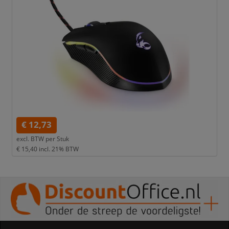
€ 12,73
excl. BTW per
Stuk
€ 15,40
incl. 21% BTW