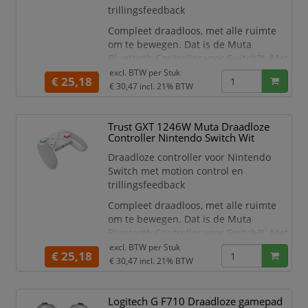
trillingsfeedback
Compleet draadloos, met alle ruimte
om te bewegen. Dat is de Muta
Bluetooth Controller voor Switch™. Met
een oplaadbare batterij die je tot 15
excl. BTW per
Stuk
€ 25,18
uur speeltijd geeft na één keer
€ 30,47
incl. 21% BTW
opladen, blijf je non-stop gamen. En als
je dan toch een keer moet opladen, kun
Trust GXT 1246W Muta Draadloze
je gewoon door gamen.
Controller Nintendo Switch Wit
De Muta heeft alle functies in huis. Met
Draadloze controller voor Nintendo
zijn complete knopindeling navigeer je
Switch met motion control en
door
trillingsfeedback
Compleet draadloos, met alle ruimte
om te bewegen. Dat is de Muta
Bluetooth Controller voor Switch™. Met
een oplaadbare batterij die je tot 15
excl. BTW per
Stuk
€ 25,18
uur speeltijd geeft na één keer
€ 30,47
incl. 21% BTW
opladen, blijf je non-stop gamen. En als
je dan toch een keer moet opladen, kun
Logitech G F710 Draadloze gamepad
je gewoon door gamen.