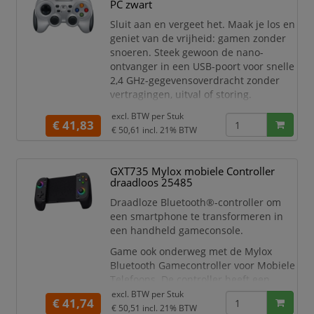
PC zwart
De Muta heeft alle functies in huis. Met
Sluit aan en vergeet het. Maak je los en
zijn complete knopindeling navigeer je
geniet van de vrijheid: gamen zonder
door
snoeren. Steek gewoon de nano-
ontvanger in een USB-poort voor snelle
2,4 GHz-gegevensoverdracht zonder
vertragingen, uitval of storing.
D-pad met vier schakelaars voor
excl. BTW per
Stuk
nauwkeurige controle.
€ 41,83
€ 50,61
incl. 21% BTW
Snelle 2.4 GHz draadloze via USB-
nano-ontvanger.
Vibratiefeedback met dubbele
GXT735 Mylox mobiele Controller
motor.
draadloos 25485
Werkt op pc.
Draadloze Bluetooth®-controller om
Draadloze verbinding: 2.4 GHz
een smartphone te transformeren in
Feedback: Dubbe
een handheld gameconsole.
Game ook onderweg met de Mylox
Bluetooth Gamecontroller voor Mobiele
Telefoons. De controller heeft een
Bluetooth® 5.0 verbinding met weinig
excl. BTW per
Stuk
€ 41,74
vertraging en is geschikt voor zowel
€ 50,51
incl. 21% BTW