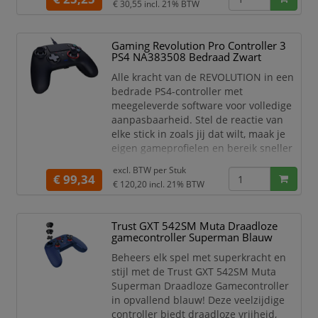
€ 30,55
incl. 21% BTW
apparaat om hem van stroom te
voorzien (bijvoorbeeld een externe
voeding, niet inbegrepen). De blauwe
Gaming Revolution Pro Controller 3
LED's (laadniveau-indicator) lichten op
PS4 NA383508 Bedraad Zwart
wanneer de controller
Alle kracht van de REVOLUTION in een
bedrade PS4-controller met
meegeleverde software voor volledige
aanpasbaarheid. Stel de reactie van
elke stick in zoals jij dat wilt, maak je
eigen gameprofielen en bereik sneller
een hoger level in je favoriete games.
excl. BTW per
Stuk
€ 99,34
De REVOLUTION Pro Controller 3 is een
€ 120,20
incl. 21% BTW
bedrade controller die speciaal is
ontworpen voor competitieve gamers
Trust GXT 542SM Muta Draadloze
die op zoek zijn naar prestaties en
gamecontroller Superman Blauw
comfort. Hij heeft alle kenmerkende
ergonomisch
Beheers elk spel met superkracht en
stijl met de Trust GXT 542SM Muta
Superman Draadloze Gamecontroller
in opvallend blauw! Deze veelzijdige
controller biedt draadloze vrijheid,