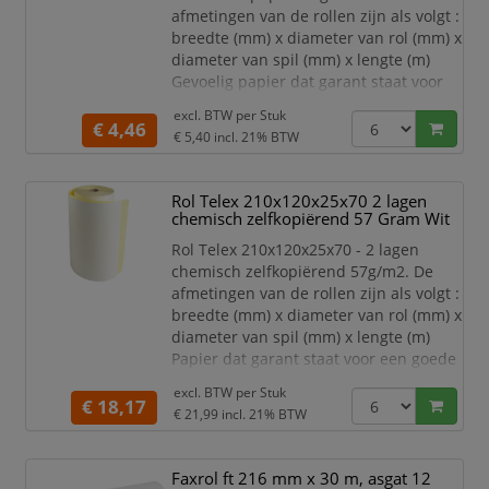
afmetingen van de rollen zijn als volgt :
breedte (mm) x diameter van rol (mm) x
diameter van spil (mm) x lengte (m)
Gevoelig papier dat garant staat voor
een goede leesbaarheid. per stuk in
excl. BTW per
Stuk
folie
€ 4,46
€ 5,40
incl. 21% BTW
Rol Telex 210x120x25x70 2 lagen
chemisch zelfkopiërend 57 Gram Wit
Rol Telex 210x120x25x70 - 2 lagen
chemisch zelfkopiërend 57g/m2. De
afmetingen van de rollen zijn als volgt :
breedte (mm) x diameter van rol (mm) x
diameter van spil (mm) x lengte (m)
Papier dat garant staat voor een goede
leesbaarheid. 2-laags wit, geel
excl. BTW per
Stuk
€ 18,17
€ 21,99
incl. 21% BTW
Faxrol ft 216 mm x 30 m, asgat 12