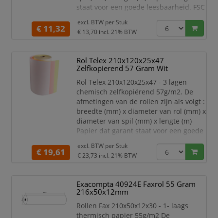
staat voor een goede leesbaarheid. FSC
gecertificeerd 6 rollen in bulk
excl. BTW per
Stuk
€ 11,32
€ 13,70
incl. 21% BTW
Rol Telex 210x120x25x47
Zelfkopierend 57 Gram Wit
Rol Telex 210x120x25x47 - 3 lagen
chemisch zelfkopiërend 57g/m2. De
afmetingen van de rollen zijn als volgt :
breedte (mm) x diameter van rol (mm) x
diameter van spil (mm) x lengte (m)
Papier dat garant staat voor een goede
leesbaarheid. 3-laags, wit blauw,geel
excl. BTW per
Stuk
€ 19,61
€ 23,73
incl. 21% BTW
Exacompta 40924E Faxrol 55 Gram
216x50x12mm
Rollen Fax 210x50x12x30 - 1- laags
thermisch papier 55g/m2 De