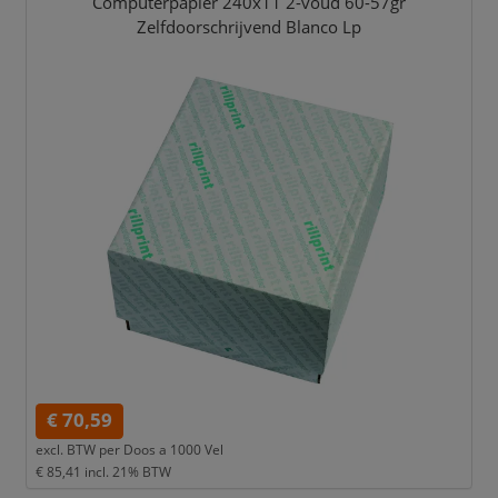
Computerpapier 240x11 2-voud 60-57gr
Zelfdoorschrijvend Blanco Lp
€ 70,59
excl. BTW per
Doos a 1000 Vel
€ 85,41
incl. 21% BTW