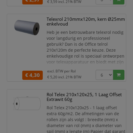
€ 3,59
incl. 21% BTW
Telexrol 210mmx120m, kern Ø25mm
enkelvoud
Heb je een betrouwbare telexrol nodig
voor langdurig en professioneel
gebruik? Dan is de Office telrol
210x120m de perfecte keuze. Deze
enkelvoudige rol is speciaal ontworpen
voor telexapparatuur en biedt met zijn
lengte van 120 meter maximale
excl. BTW per
Rol
gebruiksduur zonder onderbrekingen.
€ 4,30
€ 5,20
incl. 21% BTW
Gemaakt van houtvrij papier en FSC-
gecertificeerd, draag je bij aan een
verantwoorde bosbouw en
Rol Telex 210x120x25, 1 Laag Offset
milieuvriendelijke verwerking. De
Extrawit 60g
stevige kern van Ø25mm zorgt voor een
Rol Telex 210x120x25 - 1 laag offset
st
extra 60g/m2. De afmetingen van de
rollen zijn als volgt : breedte (mm) x
diameter van rol (mm) x diameter van
spil (mm) x lengte (m) Papier dat garant