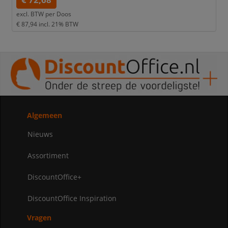
€ 72,68
excl. BTW per
Doos
€ 87,94
incl. 21% BTW
Algemeen
Nieuws
Assortiment
DiscountOffice+
DiscountOffice Inspiration
Vragen