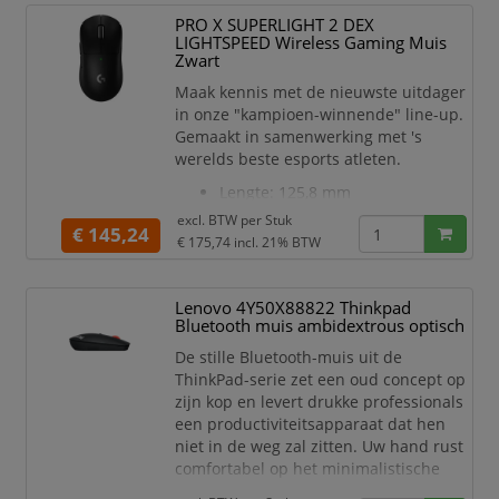
via 2,4 GHz micro-USB-ontvanger
PRO X SUPERLIGHT 2 DEX
voor
LIGHTSPEED Wireless Gaming Muis
speeltijd zonder haperingen
Zwart
Ingebouwde oplaadbare batterij
Maak kennis met de nieuwste uitdager
met levensduur van 80 uur zorgt
in onze "kampioen-winnende" line-up.
voor on
Gemaakt in samenwerking met 's
werelds beste esports atleten.
Lengte: 125,8 mm
Breedte: 67,7 mm
excl. BTW per
Stuk
€ 145,24
Hoogte: 43,9 mm
€ 175,74
incl. 21% BTW
Gewicht: 60 g
Geheugen aan boord
1Geavanceerde functies vereisen
Lenovo 4Y50X88822 Thinkpad
Bluetooth muis ambidextrous optisch
Logitech G HUB-software, te
downloaden via
De stille Bluetooth-muis uit de
logitechg.com/ghub
ThinkPad-serie zet een oud concept op
5 knoppen
zijn kop en levert drukke professionals
Sensor: HERO 2
een productiviteitsapparaat dat hen
Resolutie: 100 – 44,00 DPI
niet in de weg zal zitten. Uw hand rust
Max. versnelling: >88 g 2Getest
comfortabel op het minimalistische
op L
design met laag profiel, waardoor de