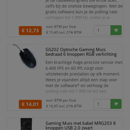
je de nauwkeurigheid die ertoe doet,
zelfs bij de snelste bewegingen. Met de
gratis software kun je de polling rate
verhogen tot 1.000 Hz, zodat je je
vijanden altijd een stap voor bent met
excl. BTW per
Stuk
responstijden van 1 ms. Met het extra
€ 12,73
€ 15,40
incl. 21% BTW
grote scrollwiel en de extra knoppen
aan de zijkant is onze GS201 uitgerust
voor elk avontuur. Met de DPI-knop
GS202 Optische Gaming Muis
schakel je van 1.000 naar 4.000 dpi.
bedraad 6 knoppen RGB verlichting
Een krachtige hoge-precisie sensor met
6.400 FPS en 60 IPS zorgt voor
uitstekende prestaties op elk moment.
Wees je vijanden altijd een stap voor
met de software* en verhoog de
polling rate tot 1.000 Hz bij een
responstijd van 1ms. Functies zoals het
excl. BTW per
Stuk
extra grote scrollwiel en extra knoppen
€ 14,01
€ 16,95
incl. 21% BTW
maken onze GS202 perfect voor elke
strijd. Schakel tussen 1.000 en 4.000
dpi met de DPI switch knoppen.
Gaming Muis met kabel MRG203 8
knoppen USB 2.0 zwart
Model: bedrade 6-knops optische