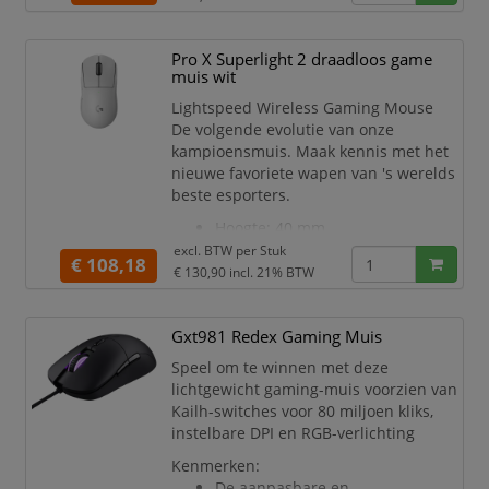
Ademend RGB-
regenbooglichteffect rond en in
Pro X Superlight 2 draadloos game
de muis, zodat je in stijl kunt
muis wit
spelen
Zes knoppen die je volledige
Lightspeed Wireless Gaming Mouse
controle geven, inclusief links,
De volgende evolutie van onze
rechts, vooruit, achteruit, scrollen
kampioensmuis. Maak kennis met het
en dpi-aan
nieuwe favoriete wapen van 's werelds
beste esporters.
Hoogte: 40 mm
Breedte: 63.5 mm
excl. BTW per
Stuk
€ 108,18
Lengte: 125 mm
€ 130,90
incl. 21% BTW
Gewicht: 60 g
Algemene specificaties
Aantal
Gxt981 Redex Gaming Muis
knoppen: 5
Speel om te winnen met deze
Resolutie: 32.000 DPI
lichtgewicht gaming-muis voorzien van
Ingebouwd geheugen:
Kailh-switches voor 80 miljoen kliks,
*Geavanceerde functies vereisen
instelbare DPI en RGB-verlichting
Logitech G HUB-software, te
downloaden via
Kenmerken:
logitechg.com/ghub
De aanpasbare en