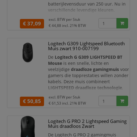
batterijlevensduur van 250 uur. Nu in
verschillende levendige kleuren.
HERO-sensor - HERO is een
excl. BTW per
Stuk
€ 37,09
revolutionaire nieuwe optische sensor
€ 44,88
incl. 21% BTW
die is ontworpen door Logitech G om
toonaangevende prestaties en tot 10
Logitech G309 Lightspeed Bluetooth
keer meer energie-efficiëntie te leveren
Muis zwart 910-007199
(vergeleken met de vorige generatie).
De HERO sensor levert uitzonderlijk
De
Logitech G G309 LIGHTSPEED BT
Mouse
is een snelle, lichte en
veelzijdige
draadloze gamingmuis
voor
gamers die topprestaties willen zonder
kabels. Deze muis combineert
LIGHTSPEED draadloze technologie
,
Bluetooth
,
LIGHTFORCE hybride
excl. BTW per
Stuk
switches
en de nauwkeurige
HERO
€ 50,85
€ 61,53
incl. 21% BTW
25K-sensor
in een comfortabele
behuizing. Daarmee is de G309
geschikt voor competitieve games,
Logitech G PRO 2 Lightspeed Gaming
casual gaming, thuisgebruik, studie en
Muis draadloos Zwart
dagelijks computergebruik.
De Logitech G PRO 2 gamingmuis