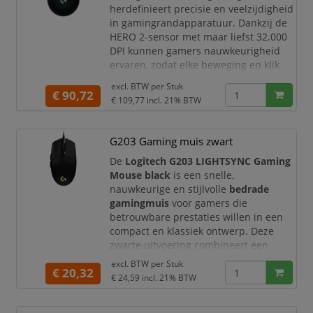
Met
LIGHTSPEED wirel
herdefinieert precisie en veelzijdigheid
in gamingrandapparatuur. Dankzij de
HERO 2-sensor met maar liefst 32.000
DPI kunnen gamers nauwkeurigheid
ervaren, zodat elke beweging en klik
met precisie wordt geregistreerd. De
excl. BTW per
Stuk
LIGHTSPEED-technologie biedt de optie
€ 90,72
€ 109,77
incl. 21% BTW
voor een bedrade of draadloze
verbinding en levert een zinderende
reactietijd van 1 ms die snelle reflexen
G203 Gaming muis zwart
kan bijhouden.Aanpassing is de kern
De
Logitech G203 LIGHTSYNC Gaming
van de PRO 2, met
Mouse black
is een snelle,
nauwkeurige en stijlvolle
bedrade
gamingmuis
voor gamers die
betrouwbare prestaties willen in een
compact en klassiek ontwerp. Deze
zwarte uitvoering combineert een
gaming-grade optische sensor
,
excl. BTW per
Stuk
€ 20,32
LIGHTSYNC RGB-verlichting
,
6
€ 24,59
incl. 21% BTW
programmeerbare knoppen
en een
directe USB-aansluiting. Daardoor is de