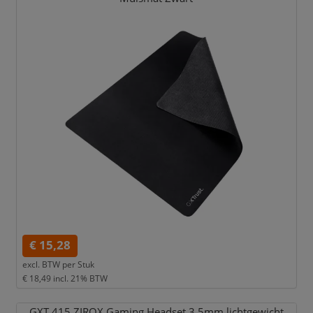
€ 15,28
excl. BTW per
Stuk
€ 18,49
incl. 21% BTW
GXT 415 ZIROX Gaming Headset 3.5mm lichtgewicht