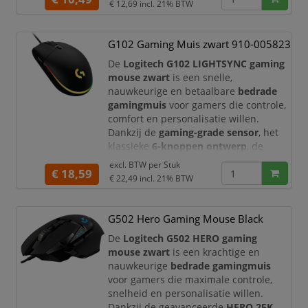
€ 12,69
incl. 21% BTW
muis.
Het licht schijnt door het unieke
honingraatdesign en maakt je setup
G102 Gaming Muis zwart 910-005823
nog een stuk cooler.
De
Logitech G102 LIGHTSYNC gaming
Wil je de macro’s aanpassen? Of het
mouse zwart
is een snelle,
licht? De DPI misschien? Allemaal geen
nauwkeurige en betaalbare
bedrade
probleem! Met de inbegrepen software
gamingmuis
voor gamers die controle,
en zes programm
comfort en personalisatie willen.
Dankzij de
gaming-grade sensor
, het
klassieke
6-knoppen ontwerp
, de
LIGHTSYNC RGB-verlichting
en de
excl. BTW per
Stuk
€ 18,59
betrouwbare USB-aansluiting is deze
€ 22,49
incl. 21% BTW
muis geschikt voor gaming, e-sports,
thuisgebruik, studie, kantoorwerk en
dagelijks computergebruik.
G502 Hero Gaming Mouse Black
De Logitech G102 is ontworpen voor
De
Logitech G502 HERO gaming
directe r
mouse zwart
is een krachtige en
nauwkeurige
bedrade gamingmuis
voor gamers die maximale controle,
snelheid en personalisatie willen.
Dankzij de geavanceerde
HERO 25K