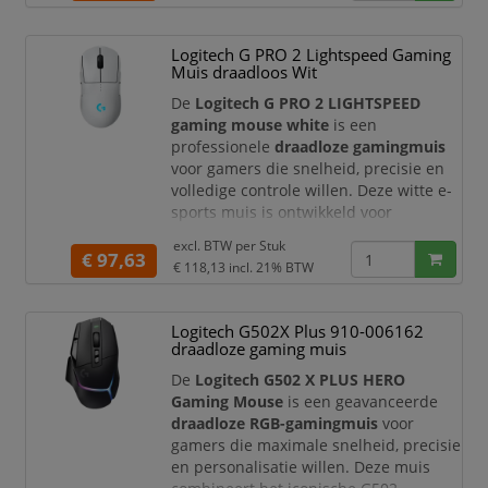
geavanceerde
HERO 25K optische
sensor
,
11 programmeerbare
knoppen
,
LIGHTSYNC RGB-verlichting
Logitech G PRO 2 Lightspeed Gaming
en een
instelbaar gewichtssysteem
.
Muis draadloos Wit
Daarmee is de Logitech G502
De
Logitech G PRO 2 LIGHTSPEED
LIGHTSPEED geschikt
gaming mouse white
is een
professionele
draadloze gamingmuis
voor gamers die snelheid, precisie en
volledige controle willen. Deze witte e-
sports muis is ontwikkeld voor
competitieve spelers en combineert
excl. BTW per
Stuk
een iconische symmetrische vorm met
€ 97,63
€ 118,13
incl. 21% BTW
moderne Logitech G-technologie.
Dankzij de
HERO 2-sensor
,
LIGHTSPEED draadloze verbinding
,
Logitech G502X Plus 910-006162
LIGHTFORCE hybride switches
en
draadloze gaming muis
aanpasbare zijknoppen is de PRO 2
De
Logitech G502 X PLUS HERO
LIGHTSPEED geschikt vo
Gaming Mouse
is een geavanceerde
draadloze RGB-gamingmuis
voor
gamers die maximale snelheid, precisie
en personalisatie willen. Deze muis