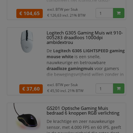
combineert het iconische G502-
ontwerp met moderne Logitech G-
excl. BTW per
Stuk
technologie, waaronder
LIGHTSPEED
€ 104,65
€ 126,63
incl. 21% BTW
draadloos
, de nauwkeurige
HERO 25K
optische sensor
,
LIGHTFORCE hybride
switches
en dynamische
LIGHTSYNC
Logitech G305 Gaming Muis wit 910-
RGB-verlichting
. Daarmee is de
005283 draadloos 1000dpi
Logitech G502 X PLUS geschikt voor FPS,
ambidextrou
MOBA, MMO, RT
De
Logitech G305 LIGHTSPEED gaming
mouse white
is een snelle,
nauwkeurige en betrouwbare
draadloze gamingmuis
voor gamers
die bewegingsvrijheid willen zonder in
te leveren op prestaties. Deze witte
excl. BTW per
Stuk
uitvoering heeft een strakke, moderne
€ 37,60
€ 45,50
incl. 21% BTW
uitstraling en past perfect bij lichte
gaming setups, werkplekken en
laptopopstellingen. Dankzij
GS201 Optische Gaming Muis
LIGHTSPEED draadloze technologie
,
bedraad 6 knoppen RGB verlichting
een
1 ms report rate
en de efficiënte
De krachtige en zeer nauwkeurige
HERO optische sensor
is de G305
sensor, met 4.000 FPS en 60 IPS, geeft
geschikt voor