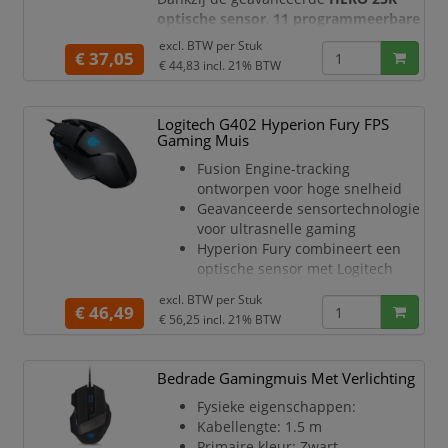
optische sensor
,
11 programmeerbare
knoppen
,
LIGHTSYNC RGB-verlichting
excl. BTW per
Stuk
€ 37,05
en het
instelbare gewichtssysteem
is
€ 44,83
incl. 21% BTW
deze muis geschikt voor FPS, MOBA,
MMO, RTS, e-sports, streaming,
productiviteit en intensief dagelijks
Logitech G402 Hyperion Fury FPS
computergebruik.
Gaming Muis
De Logitech G502 HERO i
Fusion Engine-tracking
ontworpen voor hoge snelheid
Geavanceerde sensortechnologie
voor ultrasnelle gaming
Hyperion Fury combineert een
optische sensor met Logitech
Delta Zero technologie met onze
excl. BTW per
Stuk
exclusieve Fusion Engine hybride
€ 46,49
€ 56,25
incl. 21% BTW
sensor om volgsnelheden van
meer dan 500 IPS mogelijk te
maken
Bedrade Gamingmuis Met Verlichting
Personaliseer uw muis met 8
Fysieke eigenschappen:
programmeerbare knoppen
Kabellengte: 1.5 m
Aanpasbaar aan uw speelstijl
Primaire kleur: Zwart