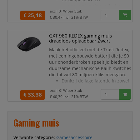
Draadloze LIGH
supernauwkeurige optische
excl. BTW per
Stuk
sensor kun je zelf instellen
€ 25,18
€ 30,47
incl. 21% BTW
tussen de 200 en 10.000 DPI. Zo
heb je precies de gevoeligheid
voor de snelste acties in handen.
GXT 980 REDEX gaming muis
De stevige mechanische switches
draadloos oplaadbaar Zwart
van Kailh gaan tot wel 80 miljoen
Maak het officieel met de Trust Redex,
kliks mee. Jouw relatie met de
met een ingebouwde batterij die je 50
Redex is dus voor de
uur ononderbroken speeltijd biedt en
duurzame mechanische Kailh-switches
die tot wel 80 miljoen kliks meegaan.
Dankzij de lage latentie in zowel
bekabelde als draadloze modus,
excl. BTW per
Stuk
dus je acties zijn even snel als je
€ 33,38
€ 40,39
incl. 21% BTW
reacties. Bovendien kun je met
de led aan-uitschakelaar de
stroom uitschakelen wanneer je
gamingsessie klaar is.
Gaming muis
Een instelbare - en zeer
nauwkeuri
Verwante categorie:
Gamesaccessoire