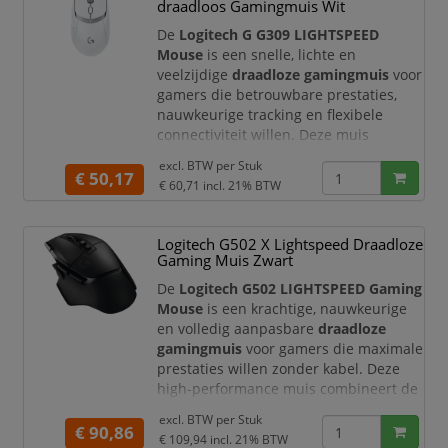
receiver met lage latency en game zo
draadloos Gamingmuis Wit
94 uur non-stop. Of speel met d
De
Logitech G G309 LIGHTSPEED
Mouse
is een snelle, lichte en
veelzijdige
draadloze gamingmuis
voor
gamers die betrouwbare prestaties,
nauwkeurige tracking en flexibele
connectiviteit willen. Deze muis
combineert
LIGHTSPEED draadloze
excl. BTW per
Stuk
technologie
met
Bluetooth
, waardoor
€ 50,17
€ 60,71
incl. 21% BTW
u eenvoudig wisselt tussen high-
performance gaming en praktisch
dagelijks gebruik. Dankzij de krachtige
Logitech G502 X Lightspeed Draadloze
HERO 25K-sensor
,
LIGHTFORCE
Gaming Muis Zwart
hybride switches
en het lichte ontwerp
De
Logitech G502 LIGHTSPEED Gaming
is de G309
Mouse
is een krachtige, nauwkeurige
en volledig aanpasbare
draadloze
gamingmuis
voor gamers die maximale
prestaties willen zonder kabel. Deze
high-performance muis combineert de
iconische G502-vorm met
LIGHTSPEED
excl. BTW per
Stuk
draadloze technologie
, een
€ 90,86
€ 109,94
incl. 21% BTW