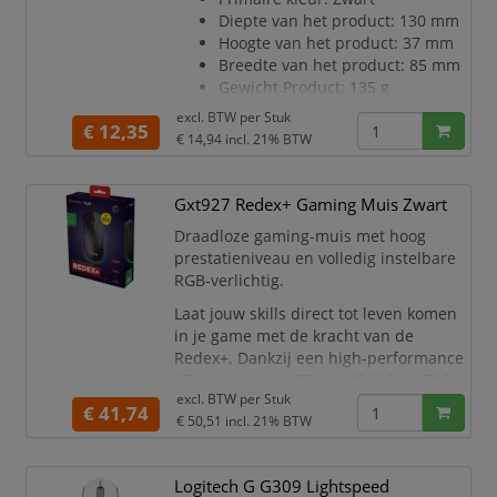
Of u nu een granaat wilt gooien
Diepte van het product: 130 mm
of snel
Hoogte van het product: 37 mm
Breedte van het product: 85 mm
Gewicht Product: 135 g
Materiaal: ABS
excl. BTW per
Stuk
€ 12,35
Verlichting & Optische
€ 14,94
incl. 21% BTW
Eigenschappen:
RGB ademhaling LED
verlichtingseffect: Ja
Gxt927 Redex+ Gaming Muis Zwart
Functionele kenmerken:
Draadloze gaming-muis met hoog
Batterijen inbegrepen: Nee
prestatieniveau en volledig instelbare
Aan/uit-schakelaar: Nee
RGB-verlichtig.
Stand-by modus: Nee
Prestaties en technische
Laat jouw skills direct tot leven komen
specificaties:
in je game met de kracht van de
DPI-voorinstellingen: 1000
Redex+. Dankzij een high-performance
DPI,1600 DPI,2
25K sensor met DPI tot 25,600 en 50G
excl. BTW per
Stuk
versnelling en tracking speed van 400
€ 41,74
€ 50,51
incl. 21% BTW
IPS ga jij beter gamen dan ooit.
Speel zoals jij wilt met de Redex+. Ga
voor draadloos via de 2.4 GHz USB-
Logitech G G309 Lightspeed