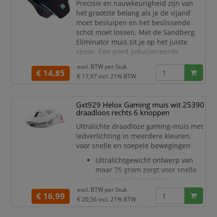
Precisie en nauwkeurigheid zijn van
het grootste belang als je de vijand
moet besluipen en het beslissende
schot moet lossen. Met de Sandberg
Eliminator muis zit je op het juiste
spoor. Een goed gebalanceerde
metalen plaat aan de onderkant van de
excl. BTW per
Stuk
muis zorgt voor ultra-nauwkeurige
€ 14,85
€ 17,97
incl. 21% BTW
bewegingen. De muis heeft zeven
ingebouwde LED-lampjes met
veranderende kleuren en is uitgerust
Gxt929 Helox Gaming muis wit 25390
met een stijlvolle, met nylon bedekte
draadloos rechts 6 knoppen
kabel. Een must-have voor je gami
Ultralichte draadloze gaming-muis met
ledverlichting in meerdere kleuren,
voor snelle en soepele bewegingen
Ultralichtgewicht ontwerp van
maar 75 gram zorgt voor snelle
en soepele bewegingen
Honingraatontwerp geeft je
excl. BTW per
Stuk
€ 16,99
setup een uniek en cool tintje
€ 20,56
incl. 21% BTW
Draadloos met ultralage latentie