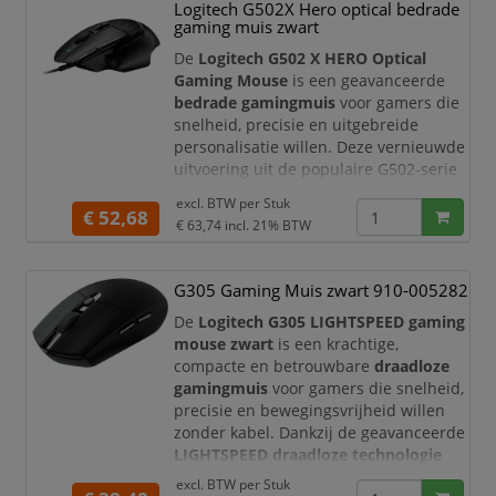
Logitech G203 geschikt voor gaming, e-
Logitech G502X Hero optical bedrade
sports, studie, thuiswerk, kantoor en
gaming muis zwart
dagelijks computer
De
Logitech G502 X HERO Optical
Gaming Mouse
is een geavanceerde
bedrade gamingmuis
voor gamers die
snelheid, precisie en uitgebreide
personalisatie willen. Deze vernieuwde
uitvoering uit de populaire G502-serie
combineert een directe USB-verbinding
excl. BTW per
Stuk
met de nauwkeurige
HERO 25K
€ 52,68
€ 63,74
incl. 21% BTW
optische sensor
,
LIGHTFORCE hybride
optisch-mechanische switches
en
13
programmeerbare
G305 Gaming Muis zwart 910-005282
bedieningselementen
. Daardoor is de
De
Logitech G305 LIGHTSPEED gaming
Logitech G502 X geschikt voor FPS,
mouse zwart
is een krachtige,
MOBA, MMO, RTS
compacte en betrouwbare
draadloze
gamingmuis
voor gamers die snelheid,
precisie en bewegingsvrijheid willen
zonder kabel. Dankzij de geavanceerde
LIGHTSPEED draadloze technologie
profiteert u van een snelle en stabiele
excl. BTW per
Stuk