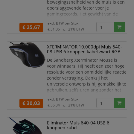
bewegingssnelheid van de muis is een
doorslaggevende factor voor je
gamingrecords. Het gewicht van de
muis speelt hierbij een belangrijke rol.
excl. BTW per
Stuk
Deze muis bevat vijf kleine gewichtjes
€ 25,67
€ 31,06
incl. 21% BTW
die je gemakkelijk kunt verwijderen of
vervangen. Dankzij de stevige grip ligt
de muis lekker in de hand tijdens lange
XTERMINATOR 10.000dpi Muis 640-
gamingsessies. De kleuren van de LED-
08 USB 6 knoppen kabel zwart RGB
lampjes kun je e
De Sandberg Xterminator Mouse is
voor winnaars! Hij heeft een zeer hoge
resolutie voor een onmiddellijke reactie
zonder vertraging. Dankzij het
universele ontwerp is hij gemakkelijk te
gebruiken, zelfs urenlang zonder het
spel te onderbreken. Volledig
excl. BTW per
Stuk
configureerbaar met de meegeleverde
€ 30,03
€ 36,34
incl. 21% BTW
software. Je kunt ook de briljante RGB-
verlichting naar wens aanpassen.
Eliminator Muis 640-04 USB 6
knoppen kabel