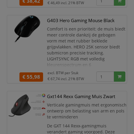
€ 38,42
2,4 GHz verbinding met een
1 ms
€ 46,49
incl. 21% BTW
report rate
, waardoor deze muis
geschikt is voor casual gaming,
competitieve games, e-sports,
G403 Hero Gaming Mouse Black
kantoorwerk en dagelijks
Comfort is een prioriteit: de muis biedt
computergebruik
meer controle dankzij de gebogen
vorm met met rubber beklede
grijpvlakken. HERO 25K sensor biedt
submicron precisie tracking.
LIGHTSYNC RGB met volledig
kleurenspectrum en 6
programmeerbare knoppen geven je
excl. BTW per
Stuk
€ 55,98
volledige controle.
€ 67,74
incl. 21% BTW
Gxt144 Rexx Gaming Muis Zwart
Verticale gamingmuis met ergonomisch
ontwerp om belasting van arm en pols
te verminderen
De GXT 144 Rexx-gamingmuis
verandert gaming voorgoed. Deze