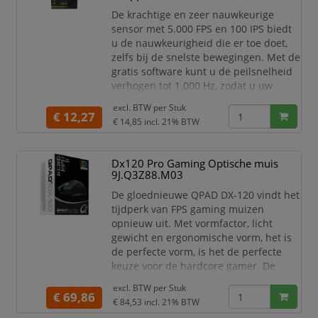
gamingmuis met R
De krachtige en zeer nauwkeurige
sensor met 5.000 FPS en 100 IPS biedt
u de nauwkeurigheid die er toe doet,
zelfs bij de snelste bewegingen. Met de
gratis software kunt u de peilsnelheid
verhogen tot 1.000 Hz, zodat u uw
vijanden altijd een stap voor bent met
excl. BTW per
Stuk
reactietijden van 1 ms. Met een extra
€ 12,27
€ 14,85
incl. 21% BTW
groot scrollwiel en extra zijknoppen is
onze GS203 klaar voor elk avontuur.
Met de DPI-knoppen kunt u
Dx120 Pro Gaming Optische muis
overschakelen van 500 tot 5.000 dpi.
9J.Q3Z88.M03
Voor aanslu
De gloednieuwe QPAD DX-120 vindt het
tijdperk van FPS gaming muizen
opnieuw uit. Met vormfactor, licht
gewicht en ergonomische vorm, het is
de perfecte vorm, is het de perfecte
keuze voor de hardcore gamer. De
resolutie van de gamingmuis is
excl. BTW per
Stuk
hardwarematig selecteerbaar in
€ 69,86
€ 84,53
incl. 21% BTW
stappen van 400, 800, 1600, 2400, 3200,