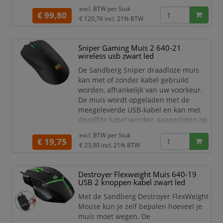
vorm, het is niet alleen de perfecte
excl. BTW per
Stuk
keuze voor hardcore gamers, maar ook
€ 99,80
€ 120,76
incl. 21% BTW
stijlvolle gebruikers ook. De
sleutelbehuizing kan binnen enkele
seconden veranderd om aan uw
Sniper Gaming Muis 2 640-21
voorkeuren te voldoen. De resolutie
wireless usb zwart led
van de gaming muis is instelbaar via
De Sandberg Sniper draadloze muis
DPI k
kan met of zonder kabel gebruikt
worden, afhankelijk van uw voorkeur.
De muis wordt opgeladen met de
meegeleverde USB-kabel en kan met
dezelfde kabel worden aangesloten op
de pc - of volledig draadloos, voor
excl. BTW per
Stuk
optimale vrijheid.
€ 19,75
€ 23,90
incl. 21% BTW
Destroyer Flexweight Muis 640-19
USB 2 knoppen kabel zwart led
Met de Sandberg Destroyer FlexWeight
Mouse kun je zelf bepalen hoeveel je
muis moet wegen. De