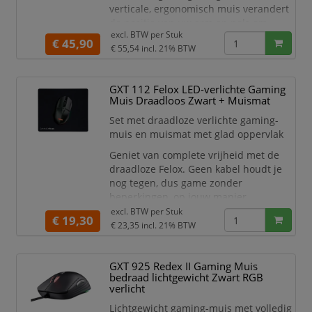
verticale, ergonomisch muis verandert
de positie van uw arm en pols om
excl. BTW per
Stuk
overbelasting tijdens lange
€ 45,90
€ 55,54
incl. 21% BTW
gamingsessies te voorkomen, zonder af
te doen aan uw gamingervaring!
Dankzij het ergonomische ontwerp en
GXT 112 Felox LED-verlichte Gaming
de comfortabele duimsteun kunt u
Muis Draadloos Zwart + Muismat
urenlang comfortabel gamen. De
Set met draadloze verlichte gaming-
verticale indeling brengt uw
muis en muismat met glad oppervlak
Geniet van complete vrijheid met de
draadloze Felox. Geen kabel houdt je
nog tegen, dus game zonder
beperkingen, op jouw manier.
excl. BTW per
Stuk
RTS? Shooter? RPG? Sport? Welke
€ 19,30
€ 23,35
incl. 21% BTW
type game het ook wordt, de
aanpasbare DPI (800-4800) van
de muis zorgt dat je altijd de
GXT 925 Redex II Gaming Muis
passende snelheid en
bedraad lichtgewicht Zwart RGB
nauwkeurigheid hebt.
verlicht
Is er iets erger dan een lege
Lichtgewicht gaming-muis met volledig