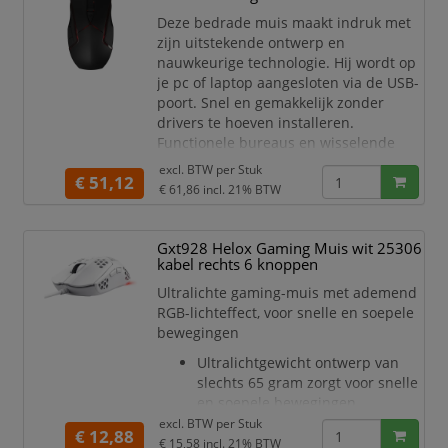
het scrolwiel en het logo en je kunt u
Deze bedrade muis maakt indruk met
zijn uitstekende ontwerp en
nauwkeurige technologie. Hij wordt op
je pc of laptop aangesloten via de USB-
poort. Snel en gemakkelijk zonder
drivers te hoeven installeren.
Functionele bureaus en wisselende
oppervlakken zijn een uitdaging voor
excl. BTW per
Stuk
€ 51,12
veel pc-muizen. De CHERRY MC 3.1 kan
€ 61,86
incl. 21% BTW
dit aan, dankzij de krachtige Pixart-
sensor met hoge resolutie. Hierdoor is
een instelling tot 8.000 DPI mogelijk.
Gxt928 Helox Gaming Muis wit 25306
Onjuiste invoer of s
kabel rechts 6 knoppen
Ultralichte gaming-muis met ademend
RGB-lichteffect, voor snelle en soepele
bewegingen
Ultralichtgewicht ontwerp van
slechts 65 gram zorgt voor snelle
en soepele bewegingen
Honingraatontwerp geeft je
excl. BTW per
Stuk
€ 12,88
setup een uniek en cool tintje
€ 15,58
incl. 21% BTW