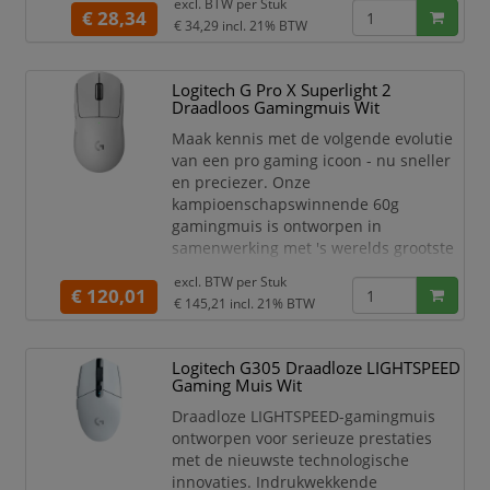
excl. BTW per
Stuk
muis ook makkelijker is te
€ 28,34
€ 34,29
incl. 21% BTW
transporteren en in vakken past zonder
uit te puilen.
Logitech G Pro X Superlight 2
U krijgt meer werk gedaan met de
Draadloos Gamingmuis Wit
blauwe optische sensor die
functioneert op de meeste
Maak kennis met de volgende evolutie
oppervlakken, revol
van een pro gaming icoon - nu sneller
en preciezer. Onze
kampioenschapswinnende 60g
gamingmuis is ontworpen in
samenwerking met 's werelds grootste
pro-gamers om elke barrière tussen
excl. BTW per
Stuk
jou en de overwinning te slechten.
€ 120,01
€ 145,21
incl. 21% BTW
HYBRIDE LIGHTFORCE-SCHAKELAARS
Onze exclusieve hybride optisch-
Logitech G305 Draadloze LIGHTSPEED
mechanische schakeltechnologie
Gaming Muis Wit
combineert de snelheid en
betrouwbaarheid van optische
Draadloze LIGHTSPEED-gamingmuis
schakelaars met het lage
ontworpen voor serieuze prestaties
stroomverbruik e
met de nieuwste technologische
innovaties. Indrukwekkende