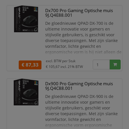
6400, 8000 en 12000 dpi. A echt
hoogtepunt is de stralende RGB-
Dx700 Pro Gaming Optische muis
verlichting van de muis. Deze functie
9J.Q4E88.001
voegt de juiste stijl toe aan uw va
De gloednieuwe QPAD DX-700 is de
ultieme innovatie voor gamers en
stijlvolle gebruikers, is geschikt voor
diverse toepassingen. Met zijn slanke
vormfactor, lichte gewicht en
ergonomische vorm is hij niet alleen de
perfecte keuze voor hardcore gamers,
excl. BTW per
Stuk
maar ook voor stijlvolle gebruikers. De
€ 87,33
€ 105,67
incl. 21% BTW
knopbehuizing kan binnen enkele
seconden naar wens worden gewijzigd.
De resolutie van de gamingmuis is
Dx900 Pro Gaming Optische muis
instelbaar tussen 400, 800, 1600, 3200,
9J.Q4C88.001
6400, 8000 en
De gloednieuwe QPAD DX-900 is de
ultieme innovatie voor gamers en
stijlvolle gebruikers, geschikt voor
diverse toepassingen. Met zijn slanke
vormfactor, lichte gewicht en
ergonomische vorm ergonomische