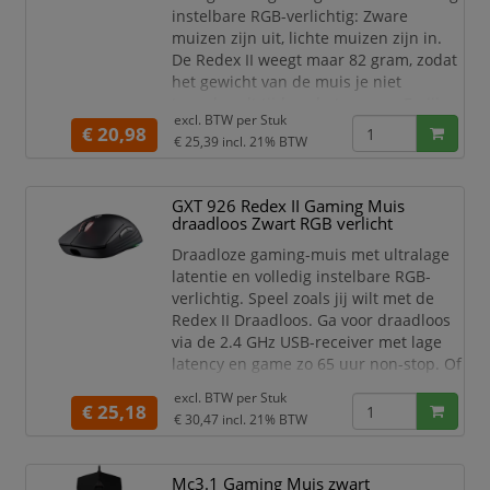
batterij precies voordat je naar
instelbare RGB-verlichtig: Zware
het volgende
muizen zijn uit, lichte muizen zijn in.
De Redex II weegt maar 82 gram, zodat
het gewicht van de muis je niet
tegenhoudt tijdens het gamen. En jij
excl. BTW per
Stuk
altijd klaar bent voor de volgende
€ 20,98
€ 25,39
incl. 21% BTW
strijd.
Dankzij de volledige RGB-verlichting in
3 zones kun jij nog meer shinen. Deze
GXT 926 Redex II Gaming Muis
draadloos Zwart RGB verlicht
muis heeft verlichting aan de zijkanten,
het scrolwiel en het logo en je kunt uit
Draadloze gaming-muis met ultralage
maar liefst 16,8 miljoen k
latentie en volledig instelbare RGB-
verlichtig. Speel zoals jij wilt met de
Redex II Draadloos. Ga voor draadloos
via de 2.4 GHz USB-receiver met lage
latency en game zo 65 uur non-stop. Of
speel met de inbegrepen Play & Charge
excl. BTW per
Stuk
kabel van 1,6 meter lang.
€ 25,18
€ 30,47
incl. 21% BTW
Dankzij de volledige RGB-verlichting in
3 zones kun jij nog meer shinen. Deze
Mc3.1 Gaming Muis zwart
muis heeft verlichting aan de zijkanten,