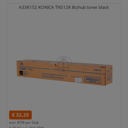
A33K152 KONICA TN512K Bizhub toner black
€ 32,25
excl. BTW per
Stuk
€ 39,02
incl. 21% BTW