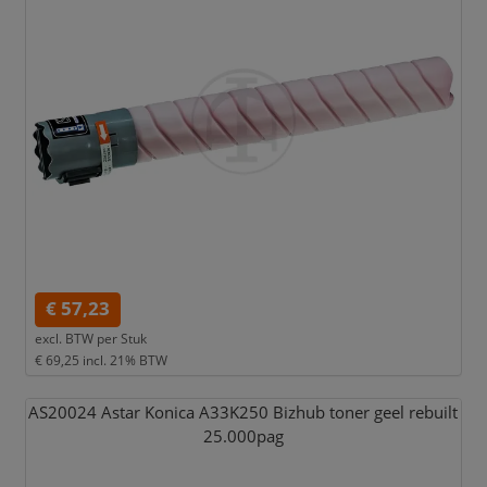
€ 57,23
excl. BTW per
Stuk
€ 69,25
incl. 21% BTW
AS20024 Astar Konica A33K250 Bizhub toner geel rebuilt
25.000pag