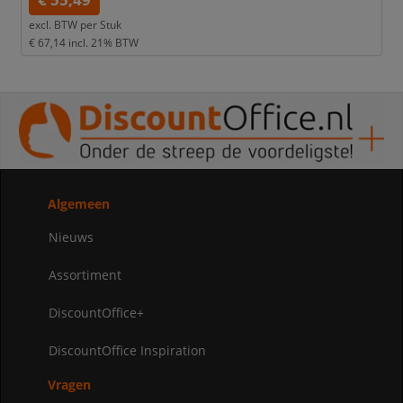
€ 55,49
excl. BTW per
Stuk
€ 67,14
incl. 21% BTW
Algemeen
Nieuws
Assortiment
DiscountOffice+
DiscountOffice Inspiration
Vragen