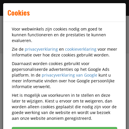
Menu
Cookies
Voor webwinkels zijn cookies nodig om goed te
kunnen functioneren en de prestaties te kunnen
evalueren.
Zie de
privacyverklaring
en
cookieverklaring
voor meer
informatie over hoe deze cookies gebruikt worden.
Daarnaast worden cookies gebruikt voor
filter
gepersonaliseerde advertenties op het Google Ads
platform. In de
privacyverklaring van Google
kunt u
Printer supplies
Kopieer supplies
meer informatie vinden over hoe Google persoonlijke
Kopieer drums
informatie verwerkt.
Het is mogelijk uw voorkeuren in te stellen en deze
Kopieer drums
later te wijzigen. Kiest u ervoor om te weigeren, dan
worden alleen cookies geplaatst die nodig zijn voor de
goede werking van de website en wordt uw bezoek
Populariteit
aan onze website anoniem geregistreerd.