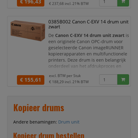
€ 196,43
€ 237,68
incl. 21% BTW
0385B002 Canon C-EXV 14 drum unit
zwart
De
Canon C-EXV 14 drum unit zwart
is
een originele Canon OPC-drum voor
geselecteerde Canon imageRUNNER
kopieerapparaten en multifunctionele
printers. Deze drum is een belangrijk
onderdeel van het afdrukproces en
zorgt ervoor dat toner nauwkeurig op
excl. BTW per
Stuk
het papier wordt overgebracht. Zo
€ 155,61
€ 188,29
incl. 21% BTW
blijven teksten scherp, lijnen duidelijk
en zakelijke documenten professioneel
van kwaliteit.
Kopieer drums
Met een capaciteit van circa
55.000
pagina’s
is de Canon C-EXV 14 zeer
Andere benamingen:
Drum unit
Kopieer drum bestellen