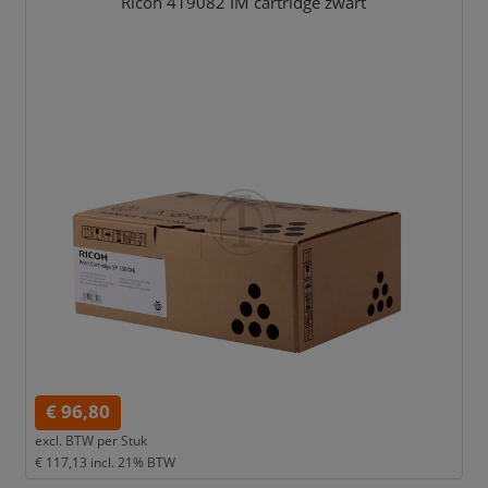
Ricoh 419082 IM cartridge zwart
€ 96,80
excl. BTW per
Stuk
€ 117,13
incl. 21% BTW