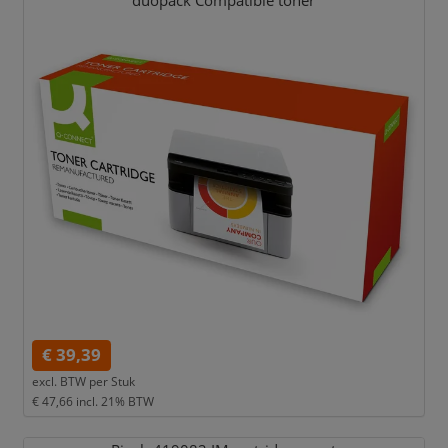
duopack Compatible toner
€ 39,39
excl. BTW per
Stuk
€ 47,66
incl. 21% BTW