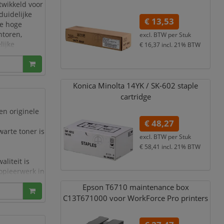
twikkeld voor
uidelijke
€ 13,53
de hoge
ntoren,
excl. BTW per
Stuk
lijke
€ 16,37
incl. 21% BTW
menten w
Konica Minolta 14YK /
SK-602 staple
cartridge
en originele
€ 48,27
warte toner is
excl. BTW per
Stuk
e
€ 58,41
incl. 21% BTW
liteit is
kopieerwerk in
gen en
Epson T6710 maintenance box
C13T671000 voor WorkForce Pro printers