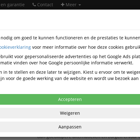
 en garantie
Contact
Meer
s nodig om goed te kunnen functioneren en de prestaties te kunne
ookieverklaring
voor meer informatie over hoe deze cookies gebrui
er supplies
Kopieer supplies
Kopieer toner zwart
bruikt voor gepersonaliseerde advertenties op het Google Ads pla
Kopieer toner zwart
matie vinden over hoe Google persoonlijke informatie verwerkt.
 in te stellen en deze later te wijzigen. Kiest u ervoor om te weig
 zijn voor de goede werking van de website en wordt uw bezoek aa
Populariteit
Accepteren
Toner Brother TN-1150 zwart 1000 pagina's
De Brother TN1150-toner is vakkundig vervaardi
Weigeren
getest om te garanderen dat je afdrukken snel en
helderheid worden geleverd. Originele verbruiks
Aanpassen
zoals de TN-1150 bieden een betere prijs-kwalit
dan goedkopere alternatieven en zorgen ervoor 