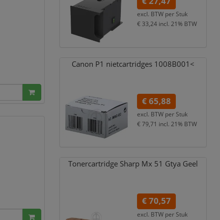
€ 27,47
excl. BTW per
Stuk
€ 33,24
incl. 21% BTW
Canon P1 nietcartridges 1008B001<
€ 65,88
excl. BTW per
Stuk
€ 79,71
incl. 21% BTW
Tonercartridge Sharp Mx 51 Gtya Geel
€ 70,57
excl. BTW per
Stuk