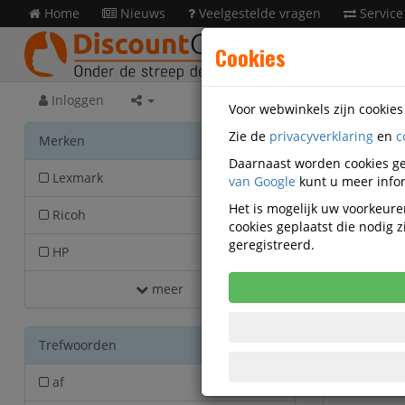
Home
Nieuws
Veelgestelde vragen
Service
Cookies
Inloggen
Voor webwinkels zijn cookie
Zie de
privacyverklaring
en
c
Print
Merken
Daarnaast worden cookies ge
Lexmark
van Google
13
kunt u meer infor
Het is mogelijk uw voorkeuren
Ricoh
11
cookies geplaatst die nodig
geregistreerd.
HP
10
meer
Trefwoorden
af
1