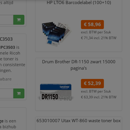
HP LTO6 Barcodelabel (100+10)
s altijd
n cartridges
€ 58,96
excl. BTW per
Stuk
€ 71,34
incl. 21% BTW
PC3503
MPC3503
is
onele Ricoh
e toner is
Drum Brother DR-1150 zwart 15000
en consistente
pagina's
ingen.
uwbare
€ 52,39
ij rapporten,
excl. BTW per
Stuk
€ 63,39
incl. 21% BTW
653010007 Utax WT-860 waste toner box
ge
is een
ta bizhub