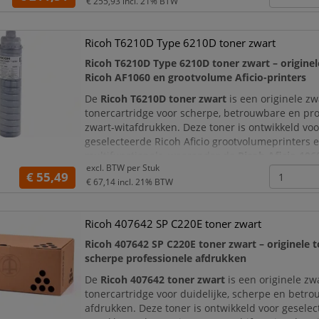
€ 255,93
incl. 21% BTW
Ricoh T6210D Type 6210D toner zwart
Ricoh T6210D Type 6210D toner zwart – originel
Ricoh AF1060 en grootvolume Aficio-printers
De
Ricoh T6210D toner zwart
is een originele zw
tonercartridge voor scherpe, betrouwbare en pro
zwart-witafdrukken. Deze toner is ontwikkeld voo
geselecteerde Ricoh Aficio grootvolumeprinters 
multifunctionals, waaronder de
Ricoh Aficio 106
excl. BTW per
Stuk
Aficio 1075
,
Ricoh Aficio 2060
en
Ricoh Aficio 2
€ 55,49
€ 67,14
incl. 21% BTW
de originele Rico
Ricoh 407642 SP C220E toner zwart
Ricoh 407642 SP C220E toner zwart – originele 
scherpe professionele afdrukken
De
Ricoh 407642 toner zwart
is een originele zw
tonercartridge voor duidelijke, scherpe en betr
afdrukken. Deze toner is ontwikkeld voor gesele