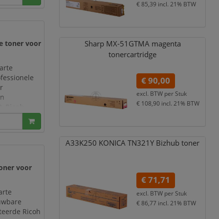
€ 85,39
incl. 21% BTW
Sharp MX-51GTMA magenta
e toner voor
tonercartridge
arte
fessionele
€ 90,00
r
excl. BTW per
Stuk
en
€ 108,90
incl. 21% BTW
0
,
Ricoh
075
. Dankzij
A33K250 KONICA TN321Y Bizhub toner
toner voor
€ 71,71
arte
excl. BTW per
Stuk
ouwbare
€ 86,77
incl. 21% BTW
cteerde Ricoh