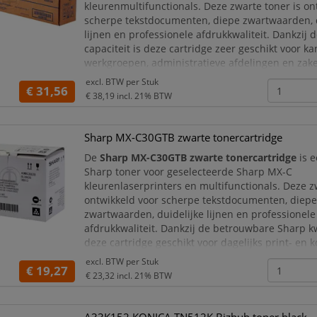
kleurenmultifunctionals. Deze zwarte toner is on
scherpe tekstdocumenten, diepe zwartwaarden, d
lijnen en professionele afdrukkwaliteit. Dankzij 
capaciteit is deze cartridge zeer geschikt voor ka
werkgroepen, administratieve afdelingen en zake
omgevingen waar dagelijks grote volumes docu
excl. BTW per
Stuk
€ 31,56
€ 38,19
incl. 21% BTW
Sharp MX-C30GTB zwarte tonercartridge
De
Sharp MX-C30GTB zwarte tonercartridge
is e
Sharp toner voor geselecteerde Sharp MX-C
kleurenlaserprinters en multifunctionals. Deze z
ontwikkeld voor scherpe tekstdocumenten, diep
zwartwaarden, duidelijke lijnen en professionele
afdrukkwaliteit. Dankzij de betrouwbare Sharp kwa
deze cartridge geschikt voor dagelijks print- en 
kantoren, werkgroepen, administratieve afdelin
excl. BTW per
Stuk
€ 19,27
thuiswerkplekke
€ 23,32
incl. 21% BTW