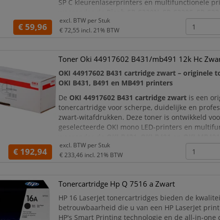
SP C kleurenlaserprinters en multifunctionele pri
waaronder de
Ricoh SP C220N
,
SP C220S
,
SP C2
excl. BTW per
Stuk
C221SF
,
SP C222DN
,
SP C222SF
en
SP C240SF
. D
€ 59,96
€ 72,55
incl. 21% BTW
originele Ricoh kwaliteit le
Toner Oki 44917602 B431/mb491 12k Hc Zwa
OKI 44917602 B431 cartridge zwart – originele 
OKI B431, B491 en MB491 printers
De
OKI 44917602 B431 cartridge zwart
is een or
tonercartridge voor scherpe, duidelijke en profe
zwart-witafdrukken. Deze toner is ontwikkeld voo
geselecteerde OKI mono LED-printers en multifun
waaronder de
OKI B431
,
OKI B491
en
OKI MB49
excl. BTW per
Stuk
printerseries. Dankzij de originele OKI kwaliteit 
€ 192,94
€ 233,46
incl. 21% BTW
verzekerd van een goede pasvor
Tonercartridge Hp Q 7516 a Zwart
HP 16 LaserJet tonercartridges bieden de kwalite
betrouwbaarheid die u van een HP LaserJet print
HP's Smart Printing technologie en de all-in-one 