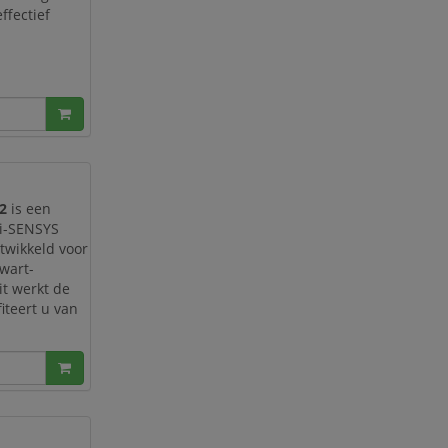
ffectief
2
is een
 i-SENSYS
ntwikkeld voor
zwart-
it werkt de
iteert u van