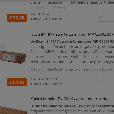
printer in tegenstelling tot veel namaak cartridge
optimaal blijft werken.
excl. BTW per
Stuk
Brother houdt rekening met de milieu-impact va
€ 33,80
€ 40,90
incl. 21% BTW
in elke levens
Ricoh 841817 zwarte toner voor MP C3003/M
De
Ricoh 841817 zwarte toner voor MP C3003/
een originele Ricoh tonercartridge voor professi
Aficio en MP C-serie multifunctionals. Deze zwart
ontwikkeld voor scherpe tekst, duidelijke lijnen 
zwart-wit afdrukken binnen zakelijke printomgev
Met originele Ricoh toner profiteert u van betro
prestaties en een professionele afdrukkwaliteit b
excl. BTW per
Stuk
offertes, facturen, formulieren, pres
€ 64,92
€ 78,55
incl. 21% BTW
Konica Minolta TN-321K zwarte tonercartridge
De
Konica Minolta TN-321K zwarte tonercartrid
originele toner voor geselecteerde Konica Minol