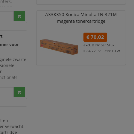
nters,
21N
,
SP
ankzij de
A33K350 Konica Minolta TN-321M
magenta tonercartridge
rt
€ 70,02
toner voor
excl. BTW per
Stuk
€ 84,72
incl. 21% BTW
iginele zwarte
ssionele
r
ctionals,
1
bent u
it en
er verwacht.
cartridge