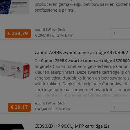
produceren gemakkelijk, betrouwbaar en kostene
professionele prints.
excl. BTW per
Stuk
€ 234,79
€ 284,10
incl. 21% BTW
Canon 729BK zwarte tonercartridge 4370B002
De
Canon 729BK zwarte tonercartridge 4370B00
originele Canon toner voor geselecteerde Canon
kleurenlaserprinters. Deze zwarte cartridge is o
scherpe tekst, duidelijke lijnen en betrouwbare 
witafdrukken. Dankzij de originele Canon-kwalite
cartridge optimaal samen met uw printer en prof
consistente printprestaties bij dagelijks gebruik.
excl. BTW per
Stuk
Met een capaciteit van circa
1.200 pagina’s
is de
€ 39,17
€ 47,40
incl. 21% BTW
CE390XD HP 90X LJ MFP cartridge (2)