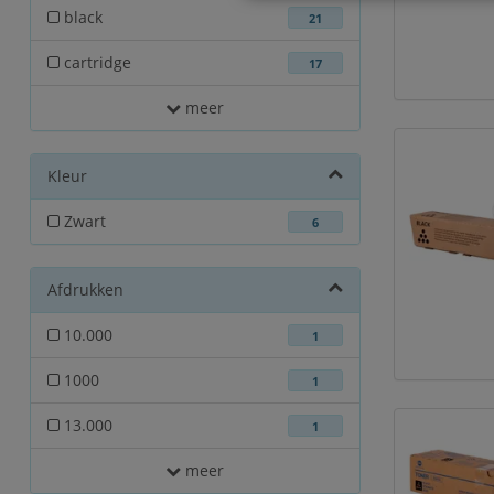
black
21
cartridge
17
meer
Kleur
Zwart
6
Afdrukken
10.000
1
1000
1
13.000
1
meer