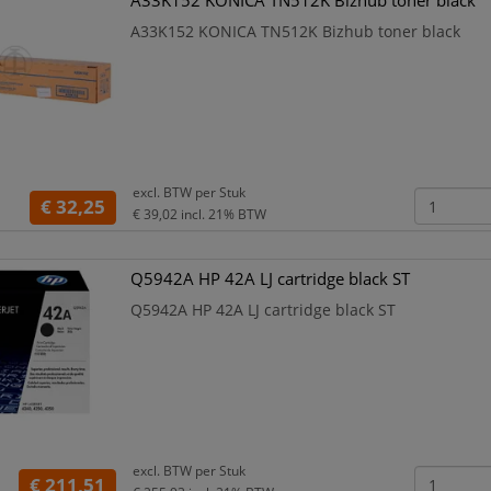
A33K152 KONICA TN512K Bizhub toner black
A33K152 KONICA TN512K Bizhub toner black
excl. BTW per
Stuk
€ 32,25
€ 39,02
incl. 21% BTW
Q5942A HP 42A LJ cartridge black ST
Q5942A HP 42A LJ cartridge black ST
excl. BTW per
Stuk
€ 211,51