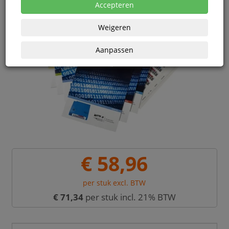
Accepteren
Weigeren
Aanpassen
€ 58,96
per stuk excl. BTW
€ 71,34
per stuk incl. 21% BTW