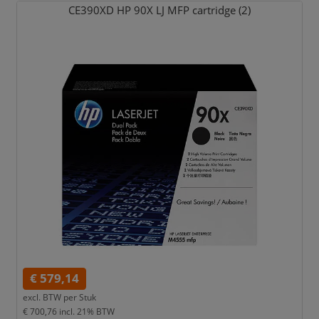
CE390XD HP 90X LJ MFP cartridge (2)
€ 579,14
excl. BTW per
Stuk
€ 700,76
incl. 21% BTW