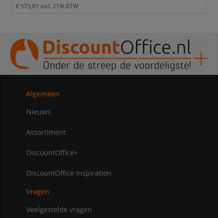
€ 573,81
incl. 21% BTW
Algemeen
Nieuws
Assortiment
DiscountOffice+
DiscountOffice Inspiration
Vragen
Veelgestelde vragen