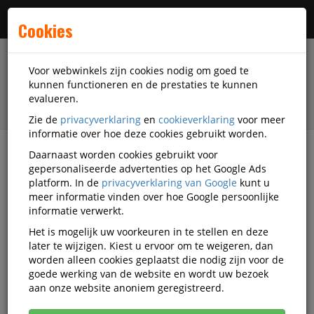
Menu
Cookies
Voor webwinkels zijn cookies nodig om goed te
kunnen functioneren en de prestaties te kunnen
evalueren.
Zie de
privacyverklaring
en
cookieverklaring
voor meer
informatie over hoe deze cookies gebruikt worden.
Daarnaast worden cookies gebruikt voor
filter
gepersonaliseerde advertenties op het Google Ads
platform. In de
privacyverklaring van Google
kunt u
Printer supplies
Kopieer supplies
meer informatie vinden over hoe Google persoonlijke
Kopieer diversen
HP
D-850025440022
informatie verwerkt.
Het is mogelijk uw voorkeuren in te stellen en deze
HP LTO6 Barcodelabel (100+10)
later te wijzigen. Kiest u ervoor om te weigeren, dan
worden alleen cookies geplaatst die nodig zijn voor de
goede werking van de website en wordt uw bezoek
aan onze website anoniem geregistreerd.