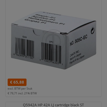
€ 65,88
excl. BTW per
Stuk
€ 79,71
incl. 21% BTW
Q5942A HP 42A LJ cartridge black ST