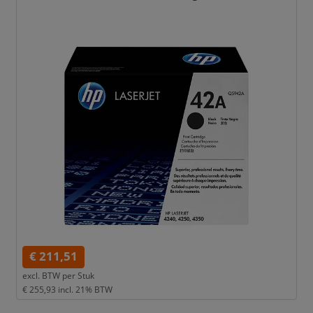
€ 211,51
excl. BTW per
Stuk
€ 255,93
incl. 21% BTW