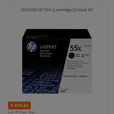
CE255XD HP 55X LJ cartridge (2) black HC
€ 474,22
excl. BTW per
Stuk