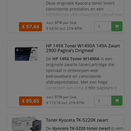
Deze originele Kyocera toner levert
consistente prestaties en een
uitstekende afdrukkwaliteit, ideaal voor
zowel kantooromgevingen als
excl. BTW per
Stuk
€ 57,44
thuisgebruik.
€ 69,50
incl. 21% BTW
Met deze zwarte toner produceert u
heldere teksten en strakke lijnen,
HP 149X Toner W1490A 149A Zwart
waardoor al uw documenten er
2900 Pagina’s Origineel
representatief en professioneel uitzien.
Dankzij de efficiënte tec
De
HP 149X Toner W1490A
is een
originele zwarte tonercartridge die
speciaal is ontworpen voor
betrouwbare en consistente
afdrukprestaties. Met een hoge
capaciteit van circa
2.900 pagina’s
is
deze toner ideaal voor zowel
excl. BTW per
Stuk
kantooromgevingen als thuisgebruik
€ 95,65
€ 115,74
incl. 21% BTW
waar regelmatig wordt geprint. U bent
verzekerd van scherpe tekst, diepe
zwarttinten en professionele
Toner Kyocera TK-5220K zwart
documenten bij elke afdruk.
De
Kyocera TK-5220 toner zwart
is een