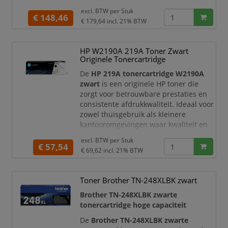
betrouwbare prestaties, zelfs bij hoge
excl. BTW per
Stuk
printvolumes.
€ 148,46
€ 179,64
incl. 21% BTW
Dankzij de innovatieve HP technologie
levert deze toner consistente kwaliteit
HP W2190A 219A Toner Zwart
van de eerste tot de laatste pagina.
Originele Tonercartridge
Ideaal voor kantoren, administraties en
werkomgevingen waar productivi
De
HP 219A tonercartridge W2190A
zwart
is een originele HP toner die
zorgt voor betrouwbare prestaties en
consistente afdrukkwaliteit. Ideaal voor
zowel thuisgebruik als kleinere
kantooromgevingen waar kwaliteit en
gebruiksgemak centraal staan.
excl. BTW per
Stuk
€ 57,54
Met deze toner produceert u scherpe,
€ 69,62
incl. 21% BTW
heldere zwarte teksten en nette
documenten. De cartridge is
Toner Brother TN-248XLBK zwart
ontworpen voor optimale
samenwerking met uw HP printer,
Brother TN-248XLBK zwarte
waardoor u profiteert van
tonercartridge hoge capaciteit
probleemloos printen en
De
Brother TN-248XLBK zwarte