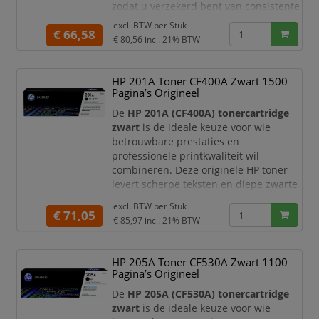
zodat u verzekerd bent van consistente
kwaliteit en storingsvrij printen.
excl. BTW per
Stuk
€ 66,58
€ 80,56
incl. 21% BTW
Met een capaciteit van circa
2.100
pagina’s
is deze toner ideaal voor
kantoren en thuiswerkplekken waar
HP 201A Toner CF400A Zwart 1500
regelmatig documenten worden
Pagina’s Origineel
geprint. U profiteert van di
De
HP 201A (CF400A) tonercartridge
zwart
is de ideale keuze voor wie
betrouwbare prestaties en
professionele printkwaliteit wil
combineren. Deze originele HP toner
levert scherpe teksten en diepe zwarte
tinten, waardoor uw documenten altijd
excl. BTW per
Stuk
een nette en representatieve
€ 71,05
€ 85,97
incl. 21% BTW
uitstraling hebben.
Met een capaciteit tot circa
1.500
HP 205A Toner CF530A Zwart 1100
pagina’s
is deze tonercartridge perfect
Pagina’s Origineel
geschikt voor thuiswerkplekken en
kleine tot middelgrote kantoren. U
De
HP 205A (CF530A) tonercartridge
profiteert va
zwart
is de ideale keuze voor wie