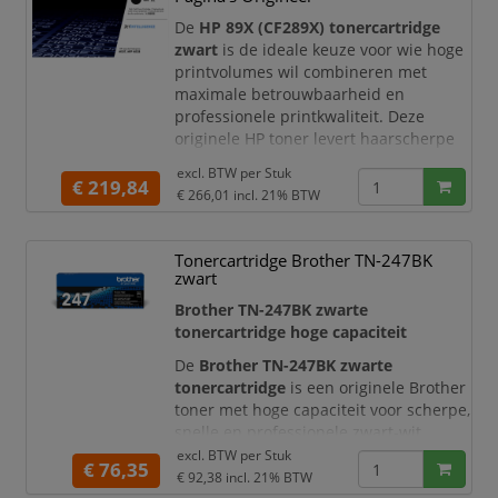
afgestemd op uw HP printer, wat zorgt
voor probleemloos gebruik
De
HP 89X (CF289X) tonercartridge
zwart
is de ideale keuze voor wie hoge
printvolumes wil combineren met
maximale betrouwbaarheid en
professionele printkwaliteit. Deze
originele HP toner levert haarscherpe
teksten en diepe zwarte tinten,
excl. BTW per
Stuk
waardoor uw documenten altijd een
€ 219,84
€ 266,01
incl. 21% BTW
duidelijke en representatieve
uitstraling hebben.
Tonercartridge Brother TN-247BK
Met een hoge capaciteit tot circa
zwart
10.000 pagina’s
is deze high yield
tonercartridge perfect geschikt voor
Brother TN-247BK zwarte
intensief gebruik i
tonercartridge hoge capaciteit
De
Brother TN-247BK zwarte
tonercartridge
is een originele Brother
toner met hoge capaciteit voor scherpe,
snelle en professionele zwart-wit
afdrukken. Deze cartridge is speciaal
excl. BTW per
Stuk
€ 76,35
ontwikkeld om optimaal samen te
€ 92,38
incl. 21% BTW