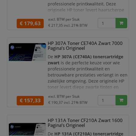
professionele printkwaliteit. Deze
originele HP toner levert haarscherpe
teksten en diepe zwarte tinten,
excl. BTW per
Stuk
waardoor uw documenten altijd een
€ 179,63
€ 217,35
incl. 21% BTW
representatieve en hoogwaardige
uitstraling hebben.
HP 307A Toner CE740A Zwart 7000
Met een capaciteit tot circa
11.000
Pagina’s Origineel
pagina’s
is deze tonercartridge perfect
geschikt voor kantoren en
De
HP 307A (CE740A) tonercartridge
werkomgevingen met een
zwart
is de perfecte keuze voor wie
professionele printkwaliteit en
betrouwbare prestaties verlangt in een
zakelijke omgeving. Deze originele HP
toner levert diepe zwarte tinten en
haarscherpe teksten, waardoor uw
excl. BTW per
Stuk
documenten altijd een representatieve
€ 157,33
€ 190,37
incl. 21% BTW
en hoogwaardige uitstraling hebben.
Met een capaciteit tot circa
7.000
HP 131A Toner CF210A Zwart 1600
pagina’s
is deze tonercartridge ideaal
Pagina’s Origineel
voor kantoren en werkomgevingen met
een gemiddeld
De
HP 131A (CF210A) tonercartridge