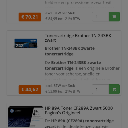
heldere en professionele zwart-wit
afdrukken. Deze cartridge is speciaal
excl. BTW per
Stuk
ontwikkeld voor compacte Brother
€ 70,21
€ 84,95
incl. 21% BTW
zwart-witlaserprinters en levert
betrouwbare prestaties bij dagelijks en
intensief printgebruik.
Tonercartridge Brother TN-243BK
Met deze originele Brother toner print
zwart
u documenten met duidelijke tekst,
Brother TN-243BK zwarte
strakke
tonercartridge
De
Brother TN-243BK zwarte
tonercartridge
is een originele Brother
toner voor scherpe, snelle en
professionele zwart-wit afdrukken.
Deze cartridge is speciaal ontwikkeld
excl. BTW per
Stuk
€ 44,62
om optimaal samen te werken met
€ 53,99
incl. 21% BTW
geschikte Brother kleurenlaserprinters
en ledprinters, zodat u verzekerd bent
HP 89A Toner CF289A Zwart 5000
van duidelijke tekst, strakke lijnen en
Pagina’s Origineel
een constante printkwaliteit.
De
HP 89A (CF289A) tonercartridge
Met een opbrengst van circa
1.000
zwart
is de ideale keuze voor wie