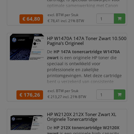
optimale samenwerking met Canon
printers, zodat u verzekerd bent van
excl. BTW per
Stuk
consistente kwaliteit en storingsvrij
€ 64,80
€ 78,41
incl. 21% BTW
printen.
Met een capaciteit van circa
2.300
HP W1470A 147A Toner Zwart 10.500
pagina’s
is deze toner ideaal voor
Pagina's Origineel
kantoren en thuiswerkplekken waar
regelmatig documenten worden
De
HP 147A tonercartridge W1470A
geprint. U profite
zwart
is een originele HP toner die
speciaal is ontwikkeld voor
professionele en zakelijke
printomgevingen. Met deze cartridge
bent u verzekerd van consistente
prestaties en haarscherpe afdrukken,
excl. BTW per
Stuk
zelfs bij intensief gebruik.
€ 176,26
€ 213,27
incl. 21% BTW
Deze toner levert diepzwarte teksten
en strakke documenten, waardoor uw
HP W2120X 212X Toner Zwart XL
prints altijd een professionele
Originele Tonercartridge
uitstraling hebben. Dankzij de
betrouwbare HP technologie print u
De
HP 212X tonercartridge W2120X
efficiënt en zonde
zwart
is een originele high-capacity