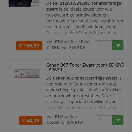
de eerste tot de laatste pagina. D
De
HP 212A (W2120A) tonercartridge
zwart
is de ideale keuze voor wie
hoogwaardige printkwaliteit en
betrouwbare prestaties wil combineren
in een professionele werkomgeving.
Deze originele HP toner levert diepe
zwarte tinten en haarscherpe teksten,
excl. BTW per
Stuk 1 Doos
waardoor uw documenten altijd een
€ 156,87
€ 189,81
incl. 21% BTW
representatieve en verzorgde
uitstraling hebben.
Canon 067 Toner Zwart voor i-SENSYS
Met een capaciteit tot circa
5.500
LBP630
pagina’s
is deze tonercartridge perfect
geschikt voor kantoren en bedrijven
De
Canon 067 tonercartridge zwart
is
met e
een originele Canon toner die zorgt
voor scherpe, professionele afdrukken
en betrouwbare prestaties. Deze
cartridge is speciaal ontwikkeld voor
optimale samenwerking met Canon
printers, zodat u verzekerd bent van
excl. BTW per
Stuk
consistente kwaliteit en storingsvrij
€ 54,28
€ 65,68
incl. 21% BTW
printen.