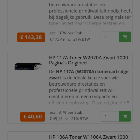
pagina’s volgens ISO/
betrouwbare prestaties en
professionele printkwaliteit nodig heeft
bij dagelijks gebruik. Deze originele HP
toner levert haarscherpe teksten en
diepe zwarte tinten, waardoor uw
excl. BTW per
Stuk
documenten altijd een duidelijke en
€ 143,38
€ 173,49
incl. 21% BTW
representatieve uitstraling hebben.
Met een capaciteit tot circa
5.000
HP 117A Toner W2070A Zwart 1000
pagina’s
is deze tonercartridge perfect
Pagina’s Origineel
geschikt voor kantoren en
werkomgevingen met een gemidd
De
HP 117A (W2070A) tonercartridge
zwart
is de ideale keuze voor wie
betrouwbare prestaties en
professionele printkwaliteit wil
combineren in een compacte en
efficiënte oplossing. Deze originele HP
toner levert scherpe teksten en diepe
excl. BTW per
Stuk
zwarte tinten, waardoor uw
€ 40,60
€ 49,13
incl. 21% BTW
documenten altijd een verzorgde en
professionele uitstraling hebben.
HP 106A Toner W1106A Zwart 1000
Met een capaciteit tot circa
1.000