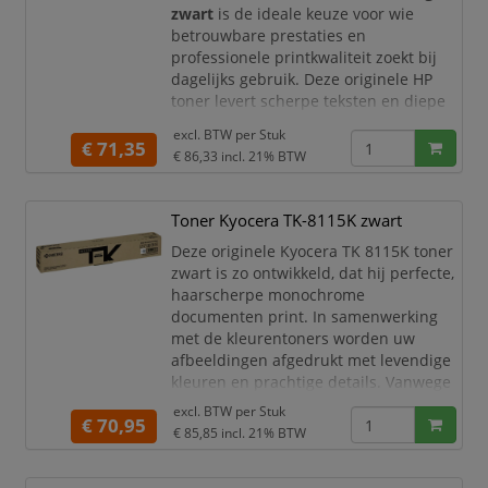
zwart
is de ideale keuze voor wie
betrouwbare prestaties en
professionele printkwaliteit zoekt bij
dagelijks gebruik. Deze originele HP
toner levert scherpe teksten en diepe
zwarte tinten, waardoor uw
excl. BTW per
Stuk
documenten altijd een duidelijke en
€ 71,35
€ 86,33
incl. 21% BTW
representatieve uitstraling hebben.
Met een capaciteit tot circa
1.600
Toner Kyocera TK-8115K zwart
pagina’s
is deze tonercartridge perfect
geschikt voor thuiswerkplekken en
Deze originele Kyocera TK 8115K toner
kleine tot middelgrote kantore
zwart is zo ontwikkeld, dat hij perfecte,
haarscherpe monochrome
documenten print. In samenwerking
met de kleurentoners worden uw
afbeeldingen afgedrukt met levendige
kleuren en prachtige details. Vanwege
zijn hoge capaciteit print u tot wel
excl. BTW per
Stuk
€ 70,95
12.000 pagina’s en hoeft u deze TK8115
€ 85,85
incl. 21% BTW
slechts af en toe te vernieuwen.
Kleur: Zwart