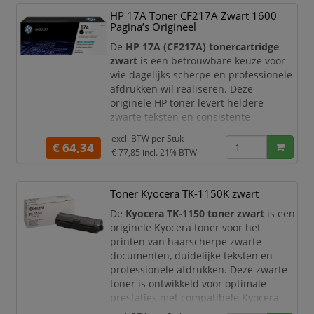
Type: Origineel
HP 17A Toner CF217A Zwart 1600
Soort: Toners
Pagina’s Origineel
Merk: Kyocera
De
HP 17A (CF217A) tonercartridge
Aantal afdrukke
zwart
is een betrouwbare keuze voor
wie dagelijks scherpe en professionele
afdrukken wil realiseren. Deze
originele HP toner levert heldere
zwarte teksten en consistente
printkwaliteit, waardoor uw
excl. BTW per
Stuk
documenten altijd een verzorgde en
€ 64,34
€ 77,85
incl. 21% BTW
representatieve uitstraling hebben.
Met een capaciteit tot circa
1.600
Toner Kyocera TK-1150K zwart
pagina’s
is deze tonercartridge ideaal
voor thuisgebruik en kleine tot
De
Kyocera TK-1150 toner zwart
is een
middelgrote kantoren. U profiteert van
originele Kyocera toner voor het
printen van haarscherpe zwarte
documenten, duidelijke teksten en
professionele afdrukken. Deze zwarte
toner is ontwikkeld voor optimale
prestaties met compatibele Kyocera
ECOSYS printers en levert betrouwbare