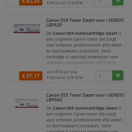
€ 82,25
€ 99,52
incl. 21% BTW
duidelijke en representatieve
uitstraling hebben.
Canon 054 Toner Zwart voor i-SENSYS
Met een capaciteit tot circa
2.800
LBP620
pagina’s
is deze high yield
tonercartridge perfect geschikt voor
De
Canon 054 tonercartridge zwart
is
kantoren en thuiswerkplekken
een originele Canon toner die zorgt
voor scherpe, professionele afdrukken
en betrouwbare prestaties. Deze
cartridge is speciaal ontworpen voor
optimale samenwerking met Canon
printers, zodat u verzekerd bent van
excl. BTW per
Stuk
consistente kwaliteit en storingsvrij
€ 57,17
€ 69,18
incl. 21% BTW
printen.
Met een capaciteit van circa
1.500
Canon 055 Toner Zwart voor i-SENSYS
pagina’s
is deze toner ideaal voor
LBP660
thuisgebruik en kleinere kantoren waar
regelmatig documenten worden
De
Canon 055 tonercartridge zwart
is
geprint. U pr
een originele Canon toner die zorgt
voor scherpe, professionele afdrukken
en betrouwbare prestaties. Deze
cartridge is speciaal ontworpen voor