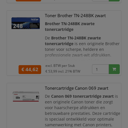
en representatieve uitstraling hebben.
Met een capaciteit tot circa
13.500
Toner Brother TN-248BK zwart
pagina’s
is deze tonercartridge perfect
geschikt voor intensief gebruik in
Brother TN-248BK zwarte
kantooromgevingen. U
tonercartridge
De
Brother TN-248BK zwarte
tonercartridge
is een originele Brother
toner voor scherpe, heldere en
professionele zwart-wit afdrukken.
Deze cartridge is ontwikkeld om
excl. BTW per
Stuk
optimaal samen te werken met
€ 44,62
€ 53,99
incl. 21% BTW
geschikte Brother kleurenlaserprinters
en ledprinters, zodat u snel kunt
beschikken over nette documenten met
Tonercartridge Canon 069 zwart
een constante afdrukkwaliteit.
De
Canon 069 tonercartridge zwart
is
Met een opbrengst van circa
1.000
een originele Canon toner die zorgt
pagina’s volgens ISO/IEC 19798
is de
voor haarscherpe afdrukken en
betrouwbare prestaties. Deze cartridge
is speciaal ontwikkeld voor optimale
samenwerking met Canon printers,