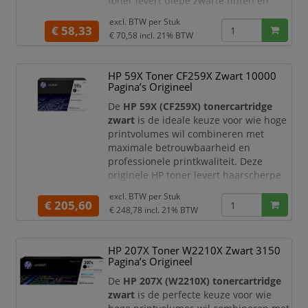
toner levert diepe zwarte tinten en
zorgt voor consistente printkwaliteit bij
excl. BTW per
Stuk
iedere afdruk.
€ 58,33
€ 70,58
incl. 21% BTW
Met een capaciteit tot circa
1.350
pagina’s
is deze tonercartridge perfect
HP 59X Toner CF259X Zwart 10000
geschikt voor thuiswerkplekken en
Pagina’s Origineel
kleine tot middelgrote kantoren. U
profiteert van betrouwbare prestaties
De
HP 59X (CF259X) tonercartridge
zwart
is de ideale keuze voor wie hoge
printvolumes wil combineren met
maximale betrouwbaarheid en
professionele printkwaliteit. Deze
originele HP toner levert haarscherpe
teksten en diepe zwarte tinten,
excl. BTW per
Stuk
waardoor uw documenten altijd een
€ 205,60
€ 248,78
incl. 21% BTW
representatieve en professionele
uitstraling hebben.
HP 207X Toner W2210X Zwart 3150
Met een hoge capaciteit tot circa
Pagina’s Origineel
10.000 pagina’s
is deze high yield
tonercartridge perfect geschikt voor
De
HP 207X (W2210X) tonercartridge
intensief gebrui
zwart
is de perfecte keuze voor wie