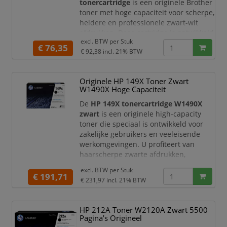
tonercartridge
is een originele Brother
toner met hoge capaciteit voor scherpe,
heldere en professionele zwart-wit
afdrukken. Deze cartridge is ontwikkeld
excl. BTW per
Stuk
om optimaal samen te werken met
€ 76,35
€ 92,38
incl. 21% BTW
geschikte Brother kleurenlaserprinters
en ledprinters, zodat u snel kunt
beschikken over duidelijke
Originele HP 149X Toner Zwart
documenten met een constante
W1490X Hoge Capaciteit
afdrukkwaliteit.
De
HP 149X tonercartridge W1490X
Met een opbrengst van cir
zwart
is een originele high-capacity
toner die speciaal is ontwikkeld voor
zakelijke gebruikers en veeleisende
werkomgevingen. U profiteert van
haarscherpe zwarte afdrukken,
betrouwbare prestaties en een hoge
excl. BTW per
Stuk
paginaopbrengst, ideaal voor dagelijks
€ 191,71
€ 231,97
incl. 21% BTW
intensief printgebruik.
Dankzij de geavanceerde HP
HP 212A Toner W2120A Zwart 5500
JetIntelligence-technologie levert deze
Pagina’s Origineel
tonercartridge consistente kwaliteit van