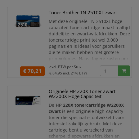
werken met geschikte Brother
kleurenlaserprinters en ledprinters,
Toner Brother TN-2510XL zwart
zodat u verzekerd bent van duidelijke
tekst, strakke lijnen en betrouwbare
Met deze originele TN-2510XL hoge
printresultaten.
capaciteit tonercartridge maakt u altijd
duidelijke en zwart-witafdrukken. Deze
Met een opbrengst va
tonercartridge print tot wel 3.000
pagina’s en is ideaal voor gebruikers
die te maken hebben met grotere
printvolumes. Naast lagere kosten per
pagina bespaart u tijd doordat de
excl. BTW per
Stuk
€ 70,21
cartridge minder vaak vervangen hoeft
€ 84,95
incl. 21% BTW
te worden. De cartridge is speciaal
ontworpen voor het printen van
documenten die lang bewaard moeten
Originele HP 220X Toner Zwart
blijven en niet
W2200X Hoge Capaciteit
De
HP 220X tonercartridge W2200X
zwart
is een originele high-capacity
toner die speciaal is ontwikkeld voor
intensief zakelijk gebruik. Met deze
cartridge bent u verzekerd van
scherpe, diepzwarte afdrukken en