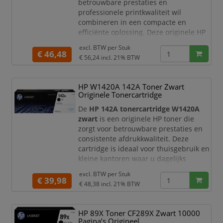
betrouwbare prestaties en
professionele printkwaliteit wil
combineren in een compacte en
efficiënte oplossing. Deze originele HP
toner levert scherpe teksten en diepe
excl. BTW per
Stuk
zwarte tinten, waardoor uw
€ 46,48
€ 56,24
incl. 21% BTW
documenten altijd een verzorgde en
professionele uitstraling hebben.
HP W1420A 142A Toner Zwart
Met een capaciteit tot circa
1.100
Originele Tonercartridge
pagina’s
is deze tonercartridge perfect
geschikt voor thuiswerkplekken en
De
HP 142A tonercartridge W1420A
kleine
zwart
is een originele HP toner die
zorgt voor betrouwbare prestaties en
consistente afdrukkwaliteit. Deze
cartridge is ideaal voor thuisgebruik en
kleine kantoren waar u dagelijks
documenten print en waarde hecht
excl. BTW per
Stuk
aan scherpe, professionele resultaten.
€ 39,98
€ 48,38
incl. 21% BTW
Met deze toner print u moeiteloos
duidelijke teksten en nette
HP 89X Toner CF289X Zwart 10000
documenten. De cartridge is perfect
Pagina’s Origineel