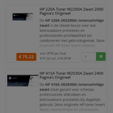
Met een capaciteit tot circa
1.400
HP 220A Toner W2200A Zwart 2000
pagina’s
is deze tonercartridge perfect
Pagina’s Origineel
geschikt voor thuiswerkplekken en
kleine tot middelgrote kantoren
De
HP 220A (W2200A) tonercartridge
zwart
is de ideale keuze voor wie
betrouwbare prestaties en
professionele printkwaliteit wil
combineren met gebruiksgemak. Deze
originele HP toner levert scherpe
teksten en diepe zwarte tinten,
excl. BTW per
Stuk
waardoor uw documenten altijd een
€ 75,22
€ 91,02
incl. 21% BTW
nette en representatieve uitstraling
hebben.
HP 415A Toner W2030A Zwart 2400
Met een capaciteit tot circa
2.000
Pagina’s Origineel
pagina’s
is deze tonercartridge perfect
geschikt voor thuiswerkplekken en
De
HP 415A (W2030A) tonercartridge
kleine tot middelgrote kantore
zwart
staat garant voor scherpe,
professionele afdrukken en
betrouwbare prestaties bij dagelijks
gebruik. Deze originele HP toner levert
diepe zwarte tinten en consistente