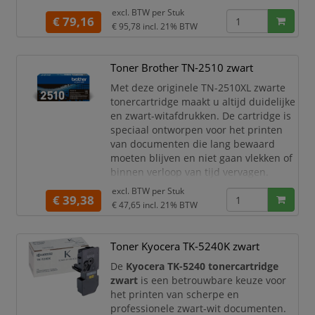
printkwaliteit, ideaal voor zakelijke
excl. BTW per
Stuk
documenten en presentaties.
€ 79,16
€ 95,78
incl. 21% BTW
Met een capaciteit tot circa
2.400
pagina’s
is deze toner perfect geschikt
Toner Brother TN-2510 zwart
voor kantoren en thuiswerkplekken met
een gemiddeld printvolume. U
Met deze originele TN-2510XL zwarte
profiteert van efficiënte presta
tonercartridge maakt u altijd duidelijke
en zwart-witafdrukken. De cartridge is
speciaal ontworpen voor het printen
van documenten die lang bewaard
moeten blijven en niet gaan vlekken of
binnen verloop van tijd vervagen.
excl. BTW per
Stuk
Brother houdt rekening met de milieu-
€ 39,38
€ 47,65
incl. 21% BTW
impact van cartridges in elke
levensfase. Dit resulteert in minder
afvalproductie. Al onze apparaten en
Toner Kyocera TK-5240K zwart
cartridges worden geproduceerd om
het milieu z
De
Kyocera TK-5240 tonercartridge
zwart
is een betrouwbare keuze voor
het printen van scherpe en
professionele zwart-wit documenten.