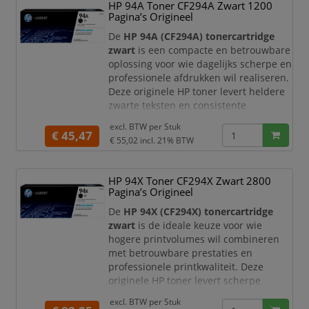
Type: Origineel
HP 94A Toner CF294A Zwart 1200
Soort: Toners
Pagina’s Origineel
Merk: Kyocera
De
HP 94A (CF294A) tonercartridge
Aantal afdruk
zwart
is een compacte en betrouwbare
oplossing voor wie dagelijks scherpe en
professionele afdrukken wil realiseren.
Deze originele HP toner levert heldere
zwarte teksten en consistente
printkwaliteit, ideaal voor thuisgebruik
excl. BTW per
Stuk
en kleine kantooromgevingen.
€ 45,47
€ 55,02
incl. 21% BTW
Met een capaciteit tot circa
1.200
pagina’s
is deze tonercartridge perfect
HP 94X Toner CF294X Zwart 2800
geschikt voor gebruikers met een laag
Pagina’s Origineel
tot gemiddeld printvolume. U profiteert
van
De
HP 94X (CF294X) tonercartridge
zwart
is de ideale keuze voor wie
hogere printvolumes wil combineren
met betrouwbare prestaties en
professionele printkwaliteit. Deze
originele HP toner levert scherpe
teksten en diepe zwarte tinten,
excl. BTW per
Stuk
waardoor uw documenten altijd een