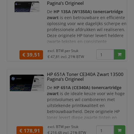
Pagina’s Origineel
langer door zonder onderbrekingen,
wat zorgt voor meer productiviteit en
De
HP 135A (W1350A) tonercartridge
lagere p
zwart
is een betrouwbare en efficiënte
oplossing voor wie dagelijks scherpe en
professionele afdrukken wil realiseren.
Deze originele HP toner levert heldere
zwarte teksten en consistente
printkwaliteit, waardoor uw
excl. BTW per
Stuk
documenten altijd een verzorgde en
€ 39,51
€ 47,81
incl. 21% BTW
representatieve uitstraling hebben.
Met een capaciteit tot circa
1.100
HP 651A Toner CE340A Zwart 13500
pagina’s
is deze tonercartridge ideaal
Pagina’s Origineel
voor thuisgebruik en kleine tot
middelgrote kantore
De
HP 651A (CE340A) tonercartridge
zwart
is de ideale keuze voor wie hoge
printvolumes wil combineren met
uitstekende printkwaliteit en
betrouwbaarheid. Deze originele HP
toner levert diepe zwarte tinten en
haarscherpe teksten, waardoor uw
excl. BTW per
Stuk
documenten altijd een professionele
€ 178,91
€ 216,48
incl. 21% BTW