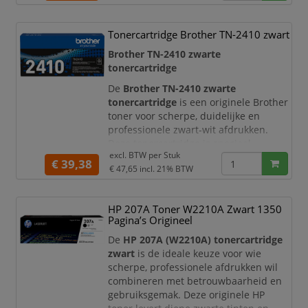
consistente afdrukkwaliteit. Niet alleen
zwart-wit documenten, maar ook
kleurenafdrukken profiteren van de
Tonercartridge Brother TN-2410 zwart
zwarte toner, omdat donkere
Brother TN-2410 zwarte
kleurvlakken, schaduwen en contrasten
tonercartridge
kracht
De
Brother TN-2410 zwarte
tonercartridge
is een originele Brother
toner voor scherpe, duidelijke en
professionele zwart-wit afdrukken.
Deze tonercartridge is speciaal
excl. BTW per
Stuk
ontwikkeld voor compacte Brother
€ 39,38
€ 47,65
incl. 21% BTW
zwart-witlaserprinters en levert
betrouwbare prestaties bij dagelijks
printgebruik thuis, op kantoor of in een
HP 207A Toner W2210A Zwart 1350
zakelijke omgeving.
Pagina’s Origineel
Met deze originele Brother toner print
De
HP 207A (W2210A) tonercartridge
u heldere documenten met strakke tek
zwart
is de ideale keuze voor wie
scherpe, professionele afdrukken wil
combineren met betrouwbaarheid en
gebruiksgemak. Deze originele HP