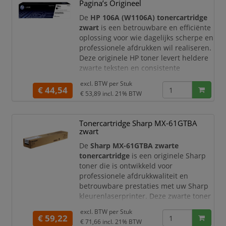
Pagina’s Origineel
pagina’s
is deze tonercartridge perfect
geschikt voor thuisgebruik en kleine
De
HP 106A (W1106A) tonercartridge
kan
zwart
is een betrouwbare en efficiënte
oplossing voor wie dagelijks scherpe en
professionele afdrukken wil realiseren.
Deze originele HP toner levert heldere
zwarte teksten en consistente
printkwaliteit, waardoor uw
excl. BTW per
Stuk
documenten altijd een verzorgde en
€ 44,54
€ 53,89
incl. 21% BTW
professionele uitstraling hebben.
Met een capaciteit tot circa
1.000
Tonercartridge Sharp MX-61GTBA
pagina’s
is deze tonercartridge ideaal
zwart
voor thuisgebruik en kleine
kantooromgevingen. U prof
De
Sharp MX-61GTBA zwarte
tonercartridge
is een originele Sharp
toner die is ontwikkeld voor
professionele afdrukkwaliteit en
betrouwbare prestaties met uw Sharp
kleurenlaserprinter. Deze zwarte toner
zorgt voor scherpe tekst, diepe
excl. BTW per
Stuk
zwarttinten, duidelijke lijnen en een
€ 59,22
€ 71,66
incl. 21% BTW