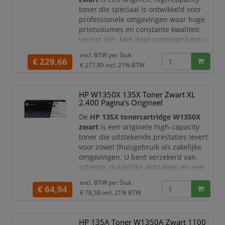
toner die speciaal is ontwikkeld voor
professionele omgevingen waar hoge
printvolumes en constante kwaliteit
vereist zijn. Met deze cartridge bent u
verzekerd van scherpe, diepzwarte
excl. BTW per
Stuk
afdrukken en betrouwbare prestaties.
€ 229,66
€ 277,89
incl. 21% BTW
Dankzij de geavanceerde HP
technologie levert deze toner
HP W1350X 135X Toner Zwart XL
consistente resultaten van de eerste
2.400 Pagina's Origineel
tot de laatste pagina. Ideaal voor
kantoren en bedrijven die ef
De
HP 135X tonercartridge W1350X
zwart
is een originele high-capacity
toner die uitstekende prestaties levert
voor zowel thuisgebruik als zakelijke
omgevingen. U bent verzekerd van
scherpe, duidelijke afdrukken en een
betrouwbare werking bij iedere
excl. BTW per
Stuk
printopdracht.
€ 64,94
€ 78,58
incl. 21% BTW
Deze HP toner is ontworpen voor
efficiënt en probleemloos printen.
HP 135A Toner W1350A Zwart 1100
Dankzij de hoge capaciteit print u