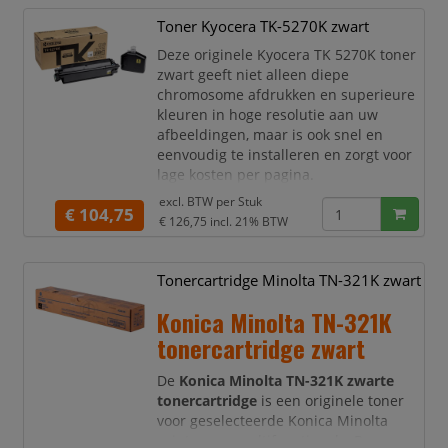
Met een capaciteit van circa
1.350
Toner Kyocera TK-5270K zwart
pagina’s
is deze toner ideaal voor
thuisgebruik en kleinere kantoren waar
Deze originele Kyocera TK 5270K toner
regelmatig documenten worden
zwart geeft niet alleen diepe
geprint. U p
chromosome afdrukken en superieure
kleuren in hoge resolutie aan uw
afbeeldingen, maar is ook snel en
eenvoudig te installeren en zorgt voor
lage kosten per pagina.
Kleur: Zwart
excl. BTW per
Stuk
€ 104,75
Type: Origineel
€ 126,75
incl. 21% BTW
Soort: Toners
Merk: Kyocera
Aantal afdrukken: 8.000 pagina's
Tonercartridge Minolta TN-321K zwart
Geschikte printers: ECOSYS
Konica Minolta TN-321K
M6230, M6630 en P6230
tonercartridge zwart
De
Konica Minolta TN-321K zwarte
tonercartridge
is een originele toner
voor geselecteerde Konica Minolta
printers en multifunctionals. Deze