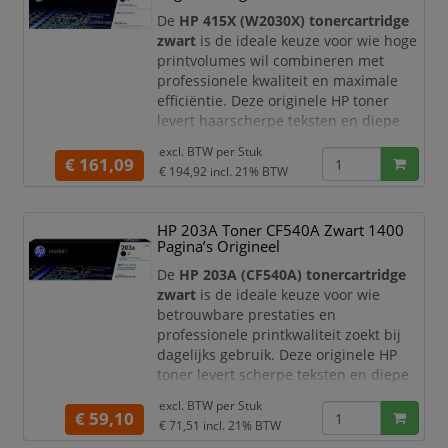
thuiswerkplekken met een gemiddeld
De
HP 415X (W2030X) tonercartridge
prin
zwart
is de ideale keuze voor wie hoge
printvolumes wil combineren met
professionele kwaliteit en maximale
efficiëntie. Deze originele HP toner
levert haarscherpe teksten en diepe
zwarte tinten, waardoor al uw
excl. BTW per
Stuk
documenten een representatieve en
€ 161,09
€ 194,92
incl. 21% BTW
professionele uitstraling krijgen.
Met een hoge capaciteit tot circa
7.500
HP 203A Toner CF540A Zwart 1400
pagina’s
is deze high yield
Pagina’s Origineel
tonercartridge perfect voor intensief
gebruik in kantooromgevinge
De
HP 203A (CF540A) tonercartridge
zwart
is de ideale keuze voor wie
betrouwbare prestaties en
professionele printkwaliteit zoekt bij
dagelijks gebruik. Deze originele HP
toner levert scherpe teksten en diepe
zwarte tinten, waardoor uw
excl. BTW per
Stuk
documenten altijd een verzorgde en
€ 59,10
€ 71,51
incl. 21% BTW
representatieve uitstraling hebben.