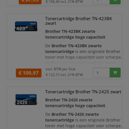
ontworpen voor gebruik in combinatie
€ 106,40
incl. 21% BTW
met geschikte Brother
kleurenlaserprinters, zodat u kunt
Tonercartridge Brother TN-423BK
rekenen op duidelijke tekst, strakke
zwart
lijnen en betrouwbare printresultaten.
Brother TN-423BK zwarte
Met een opbrengst van circa
3.000
tonercartridge hoge capaciteit
pagina’s volgens ISO/IEC 19798
is de B
De
Brother TN-423BK zwarte
tonercartridge
is een originele Brother
toner met hoge capaciteit voor scherpe,
professionele en betrouwbare zwart-
wit afdrukken. Deze toner is speciaal
excl. BTW per
Stuk
€ 100,97
ontworpen om optimaal samen te
€ 122,17
incl. 21% BTW
werken met geschikte Brother
kleurenlaserprinters, zodat u keer op
Tonercartridge Brother TN-2420 zwart
keer documenten met hoge resolutie
en uitstekende kwaliteit afdrukt.
Brother TN-2420 zwarte
tonercartridge hoge capaciteit
Met een opbrengst van circa
6.500
pagina’s
De
Brother TN-2420 zwarte
tonercartridge
is een originele Brother
toner met hoge capaciteit voor scherpe,