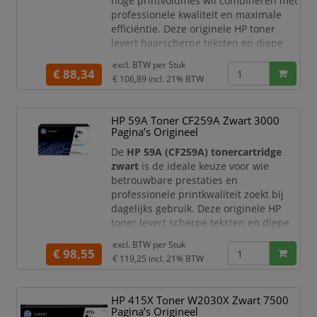
hoge printvolumes wil combineren met
professionele kwaliteit en maximale
efficiëntie. Deze originele HP toner
levert haarscherpe teksten en diepe
zwarte tinten, waardoor uw
excl. BTW per
Stuk
documenten altijd een representatieve
€ 88,34
€ 106,89
incl. 21% BTW
uitstraling hebben.
Met een hoge capaciteit tot circa
3.150
HP 59A Toner CF259A Zwart 3000
pagina’s
is deze high yield
Pagina’s Origineel
tonercartridge ideaal voor intensief
gebruik in kantooromgevingen en
De
HP 59A (CF259A) tonercartridge
thuiswer
zwart
is de ideale keuze voor wie
betrouwbare prestaties en
professionele printkwaliteit zoekt bij
dagelijks gebruik. Deze originele HP
toner levert scherpe teksten en diepe
zwarte tinten, waardoor uw
excl. BTW per
Stuk
documenten altijd een duidelijke en
€ 98,55
€ 119,25
incl. 21% BTW
representatieve uitstraling hebben.
Met een capaciteit tot circa
3.000
HP 415X Toner W2030X Zwart 7500
pagina’s
is deze tonercartridge perfect
Pagina’s Origineel
geschikt voor kantoren en