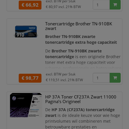
excl. BTW per
Stuk
€ 66,92
afdrukkwaliteit voor zakelijk en
€ 80,97
incl. 21% BTW
dagelijks gebruik.
Met de originele Kyocera TK-1150 toner
Tonercartridge Brother TN-910BK
zwart maakt u nette documenten met
zwart
sterke contrasten e
Brother TN-910BK zwarte
tonercartridge extra hoge capaciteit
De
Brother TN-910BK zwarte
tonercartridge
is een originele Brother
toner met extra hoge capaciteit voor
scherpe, professionele en betrouwbare
zwart-wit afdrukken. Deze cartridge is
excl. BTW per
Stuk
€ 98,77
samengesteld volgens de strenge
€ 119,51
incl. 21% BTW
ontwerpeisen van Brother en is
ontwikkeld om optimaal samen te
HP 37A Toner CF237A Zwart 11000
werken met geschikte Brother
Pagina’s Origineel
kleurenlaserprinters.
De
HP 37A (CF237A) tonercartridge
Met een opbrengst van circa
9.000
zwart
is de ideale keuze voor wie hoge
pagina’s volgens ISO/I
printvolumes wil combineren met
betrouwbare prestaties en