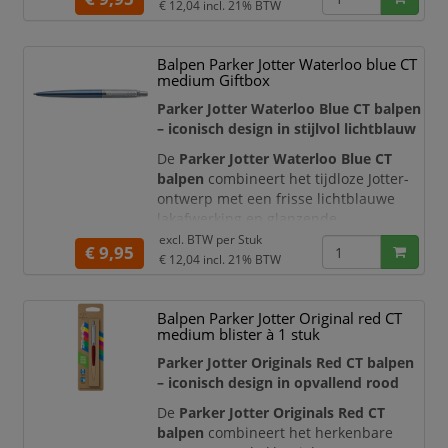
geborsteld roestvrij staal en afgewerkt
€ 12,04
incl. 21% BTW
met hoogglanzende, chroomkleurige
details. De kenmerkende pijlvormige
Balpen Parker Jotter Waterloo blue CT
clip en herkenbare klik maken deze
medium Giftbox
balpen direct herkenbaar als een echte
Parker Jotter.
Parker Jotter Waterloo Blue CT balpen
– iconisch design in stijlvol lichtblauw
De
Parker Jotter Waterloo Blue CT
balpen
combineert het tijdloze Jotter-
ontwerp met een frisse lichtblauwe
lakafwerking en glanzende
chroomkleurige accenten. De
excl. BTW per
Stuk
€ 9,95
gestroomlijnde vorm, geborstelde
€ 12,04
incl. 21% BTW
roestvrijstalen dop en kenmerkende
pijlvormige clip geven deze Parker-
Balpen Parker Jotter Original red CT
balpen een elegante en professionele
medium blister à 1 stuk
uitstraling.
Parker Jotter Originals Red CT balpen
Met het herkenbare
klikmechanisme
– iconisch design in opvallend rood
schuift u de schr
De
Parker Jotter Originals Red CT
balpen
combineert het herkenbare