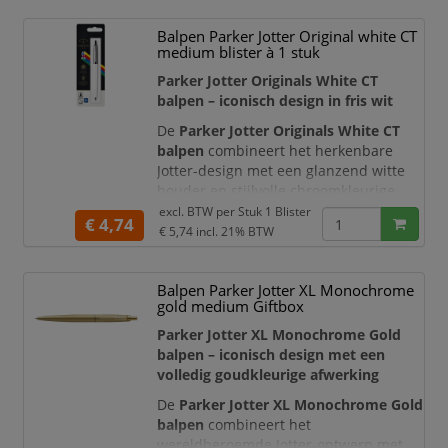
hoogglanzende chroomkleurige details
Balpen Parker Jotter Original white CT
en de kenmerkende pijlvormige Parker-
medium blister à 1 stuk
clip. Hierdoor heeft de balpen een
tijdloze en professionele uitstraling die
Parker Jotter Originals White CT
past op ie
balpen – iconisch design in fris wit
De
Parker Jotter Originals White CT
balpen
combineert het herkenbare
Jotter-design met een glanzend witte
houder en stijlvolle chroomkleurige
details. De gestroomlijnde vorm,
excl. BTW per
Stuk 1 Blister
€ 4,74
roestvrijstalen dop en karakteristieke
€ 5,74
incl. 21% BTW
pijlvormige clip geven deze navulbare
balpen een frisse, tijdloze uitstraling.
Balpen Parker Jotter XL Monochrome
Met het kenmerkende
druk- en
gold medium Giftbox
klikmechanisme
schuift u de
Parker Jotter XL Monochrome Gold
schrijfpunt snel in en u
balpen – iconisch design met een
volledig goudkleurige afwerking
De
Parker Jotter XL Monochrome Gold
balpen
combineert het
wereldberoemde Jotter-ontwerp met