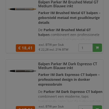
Balpen Parker IM Brushed Metal GT
moderne en exclusieve uitstraling die
Medium Blauwe inkt
uitstekend past in een professionele
werkomgeving.
Parker IM Brushed Metal GT balpen –
geborsteld metaal met goudkleurige
De gestroomlijnde, taps toelopend
details
De
Parker IM Brushed Metal GT
balpen
combineert een professionele
uitstraling met het betrouwbare
schrijfcomfort van Parker. De klassieke
excl. BTW per
Stuk
€ 18,41
houder van geborsteld metaal wordt
€ 22,28
incl. 21% BTW
stijlvol aangevuld met goudkleurige
details en de kenmerkende pijlvormige
Balpen Parker IM Dark Espresso CT
Parker-clip. Hierdoor is deze balpen
Medium Blauwe inkt
een representatieve keuze voor
dagelijks zakelijk gebruik en bijzondere
Parker IM Dark Espresso CT balpen –
geschenkmome
professioneel design in donker
espressobruin
De
Parker IM Dark Espresso CT balpen
combineert een moderne, taps
toelopende vorm met de betrouwbare
schrijfkwaliteit van Parker. De metalen
excl. BTW per
Stuk