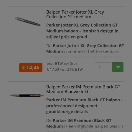
afwerking wordt aangevuld met
hoogglanzende chromen details en de
Balpen Parker Jotter XL Grey
karakteristieke pijlvormige Parker-clip.
Collection GT medium
Hierdoor past deze stijlvolle balpen
uitstekend
Parker Jotter XL Grey Collection GT
Medium balpen – iconisch design in
stijlvol grijs en goud
De
Parker Jotter XL Grey Collection GT
Medium
combineert het herkenbare
ontwerp van de klassieke Parker Jotter
met extra schrijfcomfort en een
excl. BTW per
Stuk
€ 14,46
luxueuze grijs-gouden afwerking. De
€ 17,50
incl. 21% BTW
roestvrijstalen behuizing is afgewerkt
met een klassieke grijze lak, terwijl de
Balpen Parker IM Premium Black GT
goudkleurige clip en sierdelen voor een
Medium Blauwe inkt
verfijnd contrast zorgen. Hierdoor is
deze balpen een
Parker IM Premium Black GT balpen –
professioneel design met
goudkleurige details
De
Parker IM Premium Black GT
Medium
is een stijlvolle balpen waarin