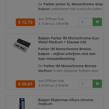
De
Parker Jotter XL Monochrome Grey
balpen
combineert het iconische Jotter-
design met een moderne, volledig
metalen afwerking. De roestvrijstalen
excl. BTW per
Stuk
€ 12,73
houder en dop worden aangevuld met
€ 15,40
incl. 21% BTW
een glanzende pijlvormige clip en
drukknop. Zo ontstaat een stijlvolle
Balpen Parker IM Monochrome Gun
monochrome uitstraling die uitstekend
Metal Medium + blauwe inkt
past bij professioneel en persoonlijk
gebruik.
Parker IM Monochrome Bronze
balpen – stijlvol schrijven met een
Deze Jotter XL
luxe metaalafwerking
De
Parker IM Monochrome Bronze
Medium
is een elegante balpen voor
professionals die waarde hechten aan
betrouwbaar schrijfcomfort en een
excl. BTW per
Stuk
€ 20,61
representatieve uitstraling. De volledig
€ 24,94
incl. 21% BTW
metalen behuizing, de gestroomlijnde
vorm en de bijpassende gunmetal
Balpen Waterman Allure chrome
details creëren een modern
medium
monochroom ontwerp dat op ieder