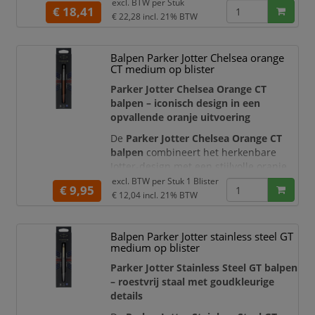
schrijfcomfort van Parker. De stevige
excl. BTW per
Stuk
€ 18,41
metalen houder is afgewerkt met
€ 22,28
incl. 21% BTW
meerdere lagen glanzende zwarte lak.
De goudkleurige sierringen, drukknop
Balpen Parker Jotter Chelsea orange
en kenmerkende pijlvormige Parker-
CT medium op blister
clip zorgen voor een luxe en
representatief contrast.
Parker Jotter Chelsea Orange CT
balpen – iconisch design in een
Dankzij de slanke, taps toelopende vo
opvallende oranje uitvoering
De
Parker Jotter Chelsea Orange CT
balpen
combineert het herkenbare
Jotter-design met een stijlvolle oranje
metalen houder en hoogglanzende
excl. BTW per
Stuk 1 Blister
€ 9,95
chroomkleurige details. De
€ 12,04
incl. 21% BTW
gestroomlijnde vorm, roestvrijstalen
constructie, karakteristieke pijlvormige
Balpen Parker Jotter stainless steel GT
clip en bekende Parker-klik geven deze
medium op blister
balpen een tijdloze en professionele
uitstraling.
Parker Jotter Stainless Steel GT balpen
– roestvrij staal met goudkleurige
De pen is voorzie
details