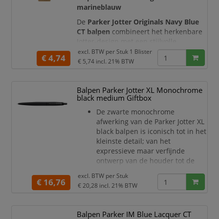
De krasbestendige kunststof houder
marineblauw
maakt de pen licht en geschik
De
Parker Jotter Originals Navy Blue
CT balpen
combineert het herkenbare
Jotter-design met een stijlvolle,
glanzende marineblauwe houder. De
excl. BTW per
Stuk 1 Blister
€ 4,74
slanke vorm, roestvrijstalen dop en
€ 5,74
incl. 21% BTW
chroomkleurige details geven de pen
een tijdloze uitstraling met een
Balpen Parker Jotter XL Monochrome
subtiele retro-touch.
black medium Giftbox
Met het kenmerkende
De zwarte monochrome
drukmechanisme schuift u de
afwerking van de Parker Jotter XL
schrijfpunt snel in en uit. Daarbij hoort
black balpen is iconisch tot in het
de herken
kleinste detail; van het
expressieve maar verfijnde
ontwerp van de houder tot de
kenmerkende pijlvormige clip en
excl. BTW per
Stuk
knop, waarvan de glans de look
€ 16,76
€ 20,28
incl. 21% BTW
afmaakt.
De iconische Parker Jotter heeft
een 7% grotere doorsnede en
Balpen Parker IM Blue Lacquer CT