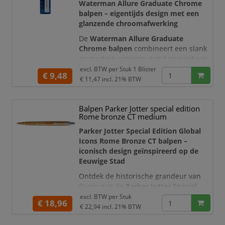
bureau opvalt.
Waterman Allure Graduate Chrome
balpen – eigentijds design met een
Dankzij de uitgebalanceerde, taps toel
glanzende chroomafwerking
De
Waterman Allure Graduate
Chrome balpen
combineert een slank
en modern ontwerp met betrouwbaar
schrijfcomfort. De metalen houder en
excl. BTW per
Stuk 1 Blister
€ 9,48
dop zijn volledig uitgevoerd in een
€ 11,47
incl. 21% BTW
glanzende chroomafwerking. Samen
met de herkenbare dubbel vertakte
Balpen Parker Jotter special edition
Waterman-clip geeft dit de pen een
Rome bronze CT medium
verzorgde en professionele uitstraling.
Parker Jotter Special Edition Global
De balpen is uitgerust met een
blauwe
Icons Rome Bronze CT balpen –
W
iconisch design geïnspireerd op de
Eeuwige Stad
Ontdek de historische grandeur van
Rome met de
Parker Jotter Special
Edition Global Icons Rome Bronze CT
excl. BTW per
Stuk
€ 18,96
Medium
. Deze bijzondere balpen uit
€ 22,94
incl. 21% BTW
de Global Icons-collectie brengt het