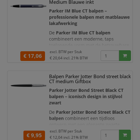
lengte, voor een verhoogd
Medium Blauwe inkt
schrijfcomfort.
Parker IM Blue CT balpen –
Compatibel met balpenvulling of
professionele balpen met matblauwe
gelvulling. De pen wordt geleverd
lakafwerking
in een Parker geschenkdoos.
De
Parker IM Blue CT balpen
combineert een moderne, taps
toelopende vorm met de betrouwbare
schrijfkwaliteit van Parker. De metalen
excl. BTW per
Stuk
€ 17,06
houder is afgewerkt met een klassieke
€ 20,64
incl. 21% BTW
matblauwe lak en opvallende
chroomkleurige details. Hierdoor heeft
Balpen Parker Jotter Bond street black
de pen een verzorgde en professionele
CT medium Giftbox
uitstraling die uitstekend past op
kantoor, tijdens vergaderingen en bij
Parker Jotter Bond Street Black CT
zakelijke afspraken.
balpen – iconisch design in stijlvol
zwart
De
Parker Jotter Bond Street Black CT
balpen
combineert een tijdloos
ontwerp met een elegante zwarte
lakafwerking en glanzende
excl. BTW per
Stuk
€ 9,95
chroomkleurige details. De
€ 12,04
incl. 21% BTW