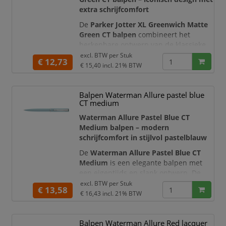
De Parker Jotter XL is circa
7% lange
extra schrijfcomfort
De
Parker Jotter XL Greenwich Matte
Green CT balpen
combineert het
herkenbare ontwerp van de klassieke
Parker Jotter met een groter formaat en
excl. BTW per
Stuk
€ 12,73
een stijlvolle matgroene afwerking. De
€ 15,40
incl. 21% BTW
groene gelakte houder, geborstelde
roestvrijstalen dop en hoogglanzende
Balpen Waterman Allure pastel blue
chroomkleurige details geven deze
CT medium
navulbare balpen een moderne en
professionele uitstraling.
Waterman Allure Pastel Blue CT
Medium balpen – modern
De Jo
schrijfcomfort in stijlvol pastelblauw
De
Waterman Allure Pastel Blue CT
Medium
is een elegante balpen met
een eigentijds en slank ontwerp. De
volledig metalen behuizing is
excl. BTW per
Stuk
€ 13,58
afgewerkt met een matte pastelblauwe
€ 16,43
incl. 21% BTW
lak en wordt gecombineerd met
glanzende zilverkleurige details. Deze
Balpen Waterman Allure Red lacquer
frisse kleurstelling geeft de pen een