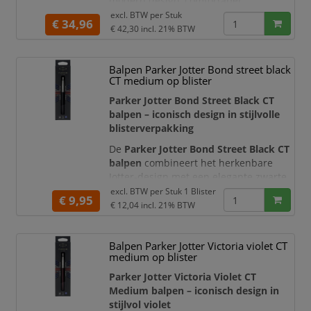
modern design, comfortabel
schrijfgebruik en de herkenbare
excl. BTW per
Stuk
€ 34,96
kwaliteit van Parker samenkomen. De
€ 42,30
incl. 21% BTW
slanke, taps toelopende vorm wordt
gecombineerd met een zwarte metalen
Balpen Parker Jotter Bond street black
behuizing, een verfijnd grafisch
CT medium op blister
patroon en elegante goudkleurige
details. Hierdoor is deze Parker balpen
Parker Jotter Bond Street Black CT
een representatieve keuz
balpen – iconisch design in stijlvolle
blisterverpakking
De
Parker Jotter Bond Street Black CT
balpen
combineert het herkenbare
Jotter-design met een elegante zwarte
afwerking en hoogglanzende metalen
excl. BTW per
Stuk 1 Blister
€ 9,95
details. De gestroomlijnde
€ 12,04
incl. 21% BTW
roestvrijstalen behuizing, zilverkleurige
dop en karakteristieke pijlvormige
Balpen Parker Jotter Victoria violet CT
Parker-clip geven deze balpen een
medium op blister
tijdloze en professionele uitstraling.
Parker Jotter Victoria Violet CT
De pen is uitgerust met een
bla
Medium balpen – iconisch design in
stijlvol violet