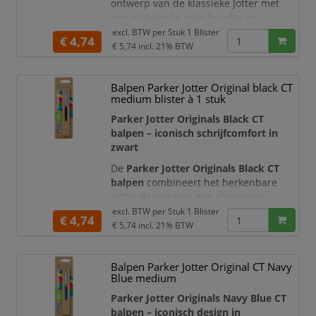
ontwerp van de klassieke Jotter met
een glanzende rode houder en
stijlvolle chroomkleurige details. De
excl. BTW per
Stuk 1 Blister
€ 4,74
gestroomlijnde vorm, roestvrijstalen
€ 5,74
incl. 21% BTW
dop, karakteristieke pijlvormige clip en
kenmerkende klik geven deze
Balpen Parker Jotter Original black CT
navulbare balpen een tijdloze
medium blister à 1 stuk
uitstraling met een moderne retro-
touch.
Parker Jotter Originals Black CT
balpen – iconisch schrijfcomfort in
De Parker Jotter Origin
zwart
De
Parker Jotter Originals Black CT
balpen
combineert het herkenbare
Jotter-design met een glanzende
zwarte houder en stijlvolle
excl. BTW per
Stuk 1 Blister
€ 4,74
chroomkleurige details. Het
€ 5,74
incl. 21% BTW
gestroomlijnde silhouet, de
karakteristieke pijlvormige clip en de
Balpen Parker Jotter Original CT Navy
bekende Parker-klik geven deze balpen
Blue medium
een tijdloze en professionele
uitstraling.
Parker Jotter Originals Navy Blue CT
balpen – iconisch design in