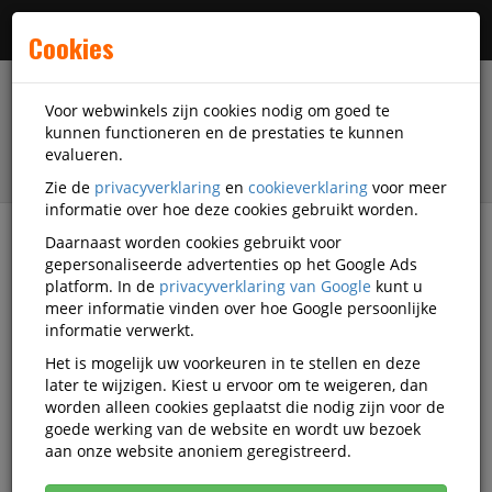
Menu
Cookies
Voor webwinkels zijn cookies nodig om goed te
kunnen functioneren en de prestaties te kunnen
evalueren.
Zie de
privacyverklaring
en
cookieverklaring
voor meer
informatie over hoe deze cookies gebruikt worden.
Daarnaast worden cookies gebruikt voor
filter
gepersonaliseerde advertenties op het Google Ads
platform. In de
privacyverklaring van Google
kunt u
Schrijfwaren
Pennen
Luxe balpennen
meer informatie vinden over hoe Google persoonlijke
informatie verwerkt.
Luxe balpennen
Het is mogelijk uw voorkeuren in te stellen en deze
later te wijzigen. Kiest u ervoor om te weigeren, dan
worden alleen cookies geplaatst die nodig zijn voor de
Populariteit
goede werking van de website en wordt uw bezoek
aan onze website anoniem geregistreerd.