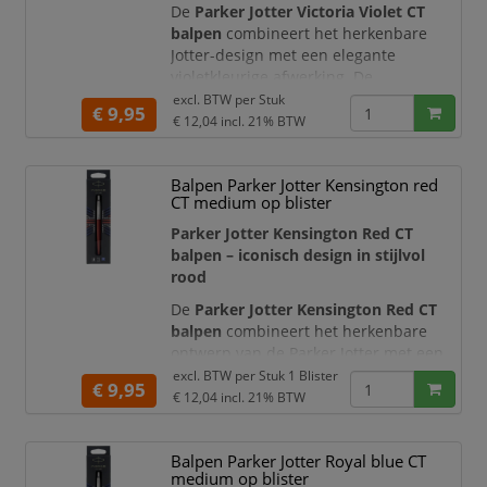
De
Parker Jotter Victoria Violet CT
balpen
combineert het herkenbare
Jotter-design met een elegante
violetkleurige afwerking. De
gestroomlijnde roestvrijstalen houder,
excl. BTW per
Stuk
€ 9,95
gepolijste metalen details en
€ 12,04
incl. 21% BTW
karakteristieke pijlvormige clip geven
deze balpen een stijlvolle en
Balpen Parker Jotter Kensington red
professionele uitstraling.
CT medium op blister
Met het kenmerkende
druk- en
Parker Jotter Kensington Red CT
klikmechanisme
schuift u de
balpen – iconisch design in stijlvol
schrijfpunt snel
rood
De
Parker Jotter Kensington Red CT
balpen
combineert het herkenbare
ontwerp van de Parker Jotter met een
rijke rode afwerking en hoogglanzende
excl. BTW per
Stuk 1 Blister
€ 9,95
chroomkleurige details. De
€ 12,04
incl. 21% BTW
gestroomlijnde roestvrijstalen houder,
geborstelde metalen dop en
Balpen Parker Jotter Royal blue CT
karakteristieke pijlvormige clip geven
medium op blister
deze balpen een tijdloze en