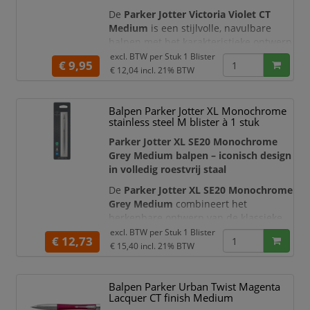
De
Parker Jotter Victoria Violet CT
Medium
is een stijlvolle, navulbare
balpen met het karakteristieke ontwerp
waar de Parker Jotter al sinds 1954 om
excl. BTW per
Stuk 1 Blister
€ 9,95
bekendstaat. De roestvrijstalen houder
€ 12,04
incl. 21% BTW
met violetkleurige lak wordt
gecombineerd met een geborstelde
Balpen Parker Jotter XL Monochrome
roestvrijstalen dop, hoogglanzende
stainless steel M blister à 1 stuk
details en de iconische pijlvormige
Parker-clip. Deze opvallende
Parker Jotter XL SE20 Monochrome
kleurcombina
Grey Medium balpen – iconisch design
in volledig roestvrij staal
De
Parker Jotter XL SE20 Monochrome
Grey Medium
combineert het
herkenbare ontwerp van de klassieke
Parker Jotter met een groter formaat en
excl. BTW per
Stuk 1 Blister
€ 12,73
een volledig monochrome staalgrijze
€ 15,40
incl. 21% BTW
afwerking. De roestvrijstalen houder,
dop, drukknop en karakteristieke
Balpen Parker Urban Twist Magenta
pijlvormige clip vormen samen een
Lacquer CT finish Medium
stijlvol en modern geheel. Deze luxe