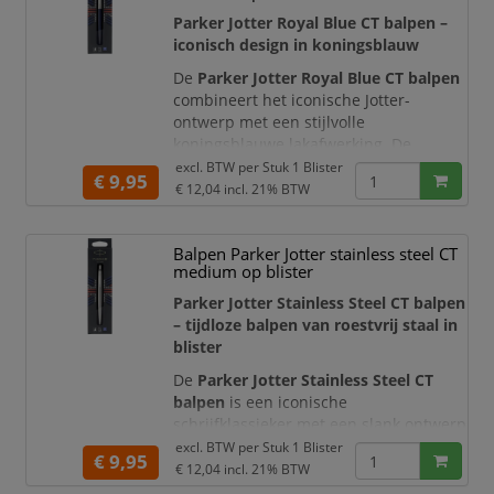
professionele uitstraling.
Parker Jotter Royal Blue CT balpen –
iconisch design in koningsblauw
De meegeleverde
blauwe Parker
Quinkflow-
De
Parker Jotter Royal Blue CT balpen
combineert het iconische Jotter-
ontwerp met een stijlvolle
koningsblauwe lakafwerking. De
gestroomlijnde roestvrijstalen
excl. BTW per
Stuk 1 Blister
€ 9,95
behuizing, geborstelde metalen dop en
€ 12,04
incl. 21% BTW
hoogglanzende chroomkleurige details
geven de pen een tijdloze en
Balpen Parker Jotter stainless steel CT
professionele uitstraling.
medium op blister
Met het kenmerkende
druk- en
Parker Jotter Stainless Steel CT balpen
klikmechanisme
schuift u de
– tijdloze balpen van roestvrij staal in
schrijfpunt snel in en uit.
blister
De
Parker Jotter Stainless Steel CT
balpen
is een iconische
schrijfklassieker met een slank ontwerp
en een volledig roestvrijstalen
excl. BTW per
Stuk 1 Blister
€ 9,95
uitvoering. De geborstelde metalen
€ 12,04
incl. 21% BTW
houder wordt gecombineerd met