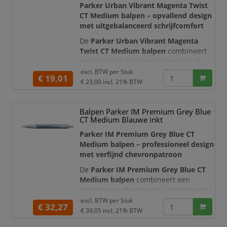
balpen is een representatieve ke
Parker Urban Vibrant Magenta Twist
CT Medium balpen – opvallend design
met uitgebalanceerd schrijfcomfort
De
Parker Urban Vibrant Magenta
Twist CT Medium balpen
combineert
een dynamische vormgeving met de
betrouwbare schrijfprestaties van
excl. BTW per
Stuk
€ 19,01
Parker. De glanzende magentakleurige
€ 23,00
incl. 21% BTW
lak wordt stijlvol aangevuld met
chroomkleurige sierdelen en de
Balpen Parker IM Premium Grey Blue
iconische pijlvormige Parker-clip.
CT Medium Blauwe inkt
Hiermee is deze luxe balpen een
opvallende keuze voor kantoor, studie, t
Parker IM Premium Grey Blue CT
Medium balpen – professioneel design
met verfijnd chevronpatroon
De
Parker IM Premium Grey Blue CT
Medium balpen
combineert een
moderne, professionele uitstraling met
het betrouwbare schrijfcomfort van
excl. BTW per
Stuk
€ 32,27
Parker. De blauwgrijze metallic lak, het
€ 39,05
incl. 21% BTW
gegraveerde chevronpatroon en de