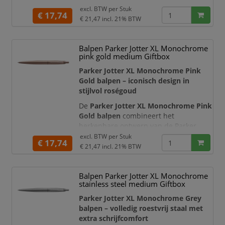
een moderne, volledig goudkleurige
excl. BTW per
Stuk
€ 17,74
uitstraling. De matgouden houder en
€ 21,47
incl. 21% BTW
dop worden aangevuld met een
glanzende drukknop en de
Balpen Parker Jotter XL Monochrome
karakteristieke pijlvormige Parker-clip.
pink gold medium Giftbox
Hierdoor ontstaat een opvallend
monochroom design dat klassieke
Parker Jotter XL Monochrome Pink
elegantie en een eigentijds
Gold balpen – iconisch design in
stijlvol roségoud
De
Parker Jotter XL Monochrome Pink
Gold balpen
combineert het
herkenbare ontwerp van de Parker
Jotter met een moderne, volledig
excl. BTW per
Stuk
€ 17,74
roségoudkleurige afwerking. De matte
€ 21,47
incl. 21% BTW
houder en dop worden aangevuld met
een glanzende drukknop en de
Balpen Parker Jotter XL Monochrome
karakteristieke pijlvormige Parker-clip.
stainless steel medium Giftbox
Hierdoor ontstaat een verfijnd
monochroom design dat opvalt zonder
Parker Jotter XL Monochrome Grey
aan zakelijke elegantie i
balpen – volledig roestvrij staal met
extra schrijfcomfort