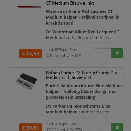
CT Medium Blauwe inkt
moderne uitstraling die uitstekend
past bij studie, kantoorwerk en
Waterman Allure Red Lacquer CT
dagelijks
Medium balpen – stijlvol schrijven in
krachtig rood
De
Waterman Allure Red Lacquer CT
Medium
is een elegante metalen
balpen met een eigentijds ontwerp en
een opvallende rode lakafwerking. De
excl. BTW per
Stuk
€ 13,58
slanke vorm, glanzende
€ 16,43
incl. 21% BTW
chroomkleurige details en betrouwbare
schrijfprestaties maken deze
Balpen Parker IM Monochrome Blue
Waterman balpen geschikt voor
Medium + blauwe inkt
studenten, professionals en iedereen
die dagelijks comfortabel en
Parker IM Monochrome Blue Medium
representatief wil schrijven.
balpen – volledig blauw design met
professionele uitstraling
De bet
De
Parker IM Monochrome Blue
Medium balpen
combineert een
modern ontwerp met betrouwbaar
schrijfcomfort en een luxueuze volledig
excl. BTW per
Stuk
€ 20,61
metalen constructie. De blauwe lak,
€ 24,94
incl. 21% BTW