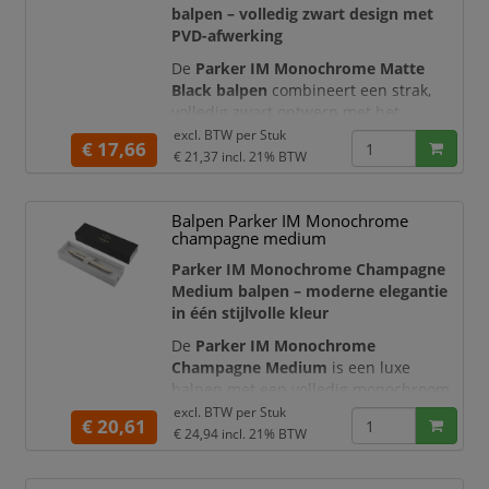
balpen – volledig zwart design met
De Jotter XL is circa
7% groter dan de
PVD-afwerking
st
De
Parker IM Monochrome Matte
Black balpen
combineert een strak,
volledig zwart ontwerp met het
betrouwbare schrijfcomfort van Parker.
excl. BTW per
Stuk
€ 17,66
De matzwarte lakafwerking loopt
€ 21,37
incl. 21% BTW
stijlvol over in de zwarte details,
waardoor de pen een krachtige en
Balpen Parker IM Monochrome
ingetogen uitstraling heeft. Het
champagne medium
moderne, taps toelopende silhouet
maakt deze Parker IM geschikt voor
Parker IM Monochrome Champagne
professioneel gebruik, dage
Medium balpen – moderne elegantie
in één stijlvolle kleur
De
Parker IM Monochrome
Champagne Medium
is een luxe
balpen met een volledig monochroom
ontwerp. De metalen behuizing, clip,
excl. BTW per
Stuk
€ 20,61
sierdelen en schrijfpunt zijn uitgevoerd
€ 24,94
incl. 21% BTW
in bijpassende champagnetinten.
Hierdoor heeft de pen een rustige,