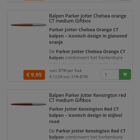
gestroomlijnde metalen houder,
geborstelde roestvrijstalen dop en
Balpen Parker Jotter Chelsea orange
kenmerkende pijlvormige clip geven
CT medium Giftbox
deze Parker-balpen een professionele
en herkenbare uitstraling.
Parker Jotter Chelsea Orange CT
balpen – iconisch design in glanzend
Met het karakteristieke
druk- en
oranje
klikmechanisme
De
Parker Jotter Chelsea Orange CT
balpen
combineert het herkenbare
Jotter-design met een opvallende
oranje lakafwerking. De gestroomlijnde
excl. BTW per
Stuk
€ 9,95
roestvrijstalen houder, geborstelde
€ 12,04
incl. 21% BTW
metalen dop en hoogglanzende
chroomkleurige details geven deze
Balpen Parker Jotter Kensington red
balpen een moderne en
CT medium Giftbox
representatieve uitstraling.
Parker Jotter Kensington Red CT
Met het karakteristieke
druk- en
balpen – iconisch design in stijlvol
klikmechanisme
schuift u de
rood
schrijfpunt snel
De
Parker Jotter Kensington Red CT
balpen
combineert het herkenbare