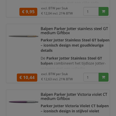
Jotter-ontwerp met een rijke rode
lakafwerking en hoogglanzende
excl. BTW per
Stuk
€ 9,95
chroomkleurige details. De
€ 12,04
incl. 21% BTW
gestroomlijnde roestvrijstalen houder,
metalen dop en karakteristieke
Balpen Parker Jotter stainless steel GT
pijlvormige clip geven deze balpen een
medium Giftbox
tijdloze en professionele uitstraling.
Parker Jotter Stainless Steel GT balpen
De balpen is uitgerust met een
blauwe
– iconisch design met goudkleurige
Parker Quinkflow-vulling
details
De
Parker Jotter Stainless Steel GT
balpen
combineert het tijdloze Jotter-
ontwerp met een volledig
roestvrijstalen behuizing en elegante
excl. BTW per
Stuk
€ 10,44
goudkleurige accenten. De geborstelde
€ 12,63
incl. 21% BTW
metalen afwerking, kenmerkende
pijlvormige clip en herkenbare Parker-
Balpen Parker Jotter Victoria violet CT
klik geven deze balpen een stijlvolle en
medium Giftbox
professionele uitstraling.
Parker Jotter Victoria Violet CT balpen
De pen is voorzien van een
blauwe
– iconisch design in stijlvol violet
Parker Quinkflo