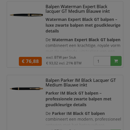
iconische ontwerp van de Parker Jotter
Balpen Waterman Expert Black
samen met een gedetailleerd motief
lacquer GT Medium Blauwe inkt
dat is geïnspireerd op de eeuwenoude
architectuur van de Italiaanse
Waterman Expert Black GT balpen –
hoofdstad.
luxe zwarte balpen met goudkleurige
details
De
Waterman Expert Black GT balpen
combineert een krachtige, royale vorm
met de verfijnde uitstraling van een
luxe Frans schrijfinstrument. De
excl. BTW per
Stuk
€ 76,88
diepzwarte glanzende lak wordt stijlvol
€ 93,02
incl. 21% BTW
aangevuld met 23-karaats goudkleurige
details. De brede sierring met
Balpen Parker IM Black Lacquer GT
Waterman-signatuur en de
Medium Blauwe inkt
karakteristieke dubbel vertakte clip
geven de balpen een herkenbare,
Parker IM Black GT balpen –
professionele uitstrali
professionele zwarte balpen met
goudkleurige details
De
Parker IM Black GT balpen
combineert een modern, professioneel
ontwerp met het betrouwbare