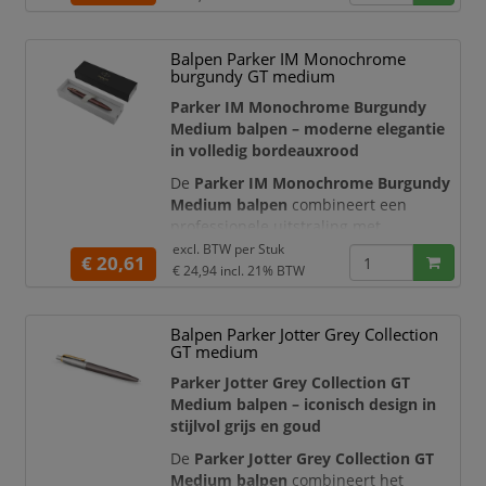
bijpassende blauwe sierdelen en
volledig blauwe punt vormen samen
Balpen Parker IM Monochrome
een stijlvol monochroom geheel.
burgundy GT medium
Hierdoor is deze Parker balpen een
opvallende en representatieve keuze
Parker IM Monochrome Burgundy
voor kantoor, verga
Medium balpen – moderne elegantie
in volledig bordeauxrood
De
Parker IM Monochrome Burgundy
Medium balpen
combineert een
professionele uitstraling met
betrouwbaar schrijfcomfort. De
excl. BTW per
Stuk
€ 20,61
volledig metalen behuizing,
€ 24,94
incl. 21% BTW
bordeauxrode lak en bijpassende
bordeauxrode sierdelen vormen één
Balpen Parker Jotter Grey Collection
stijlvol monochroom geheel. Hierdoor
GT medium
is deze Parker balpen een opvallende
keuze voor kantoor, zakelijke afspraken
Parker Jotter Grey Collection GT
en dagelijks persoonlijk ge
Medium balpen – iconisch design in
stijlvol grijs en goud
De
Parker Jotter Grey Collection GT
Medium balpen
combineert het