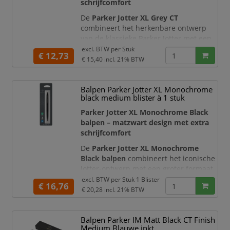
schrijfcomfort
De
Parker Jotter XL Grey CT
combineert het herkenbare ontwerp
van de klassieke Parker Jotter met een
groter en comfortabeler formaat. Deze
excl. BTW per
Stuk
€ 12,73
uitvoering is ongeveer
7% groter dan
€ 15,40
incl. 21% BTW
de standaard Jotter
, waardoor de
balpen prettig in de hand ligt en meer
Balpen Parker Jotter XL Monochrome
controle biedt tijdens het schrijven. De
black medium blister à 1 stuk
matgrijze afwerking, glanzende
chromen details en karakteristieke
Parker Jotter XL Monochrome Black
pijlvormige clip
balpen – matzwart design met extra
schrijfcomfort
De
Parker Jotter XL Monochrome
Black balpen
combineert het iconische
Jotter-ontwerp met een groter formaat
en een volledig zwarte afwerking. De
excl. BTW per
Stuk 1 Blister
€ 16,76
matzwarte houder en dop worden
€ 20,28
incl. 21% BTW
aangevuld met een glanzend zwarte
drukknop en de herkenbare
Balpen Parker IM Matt Black CT Finish
pijlvormige Parker-clip. Het contrast
Medium Blauwe inkt