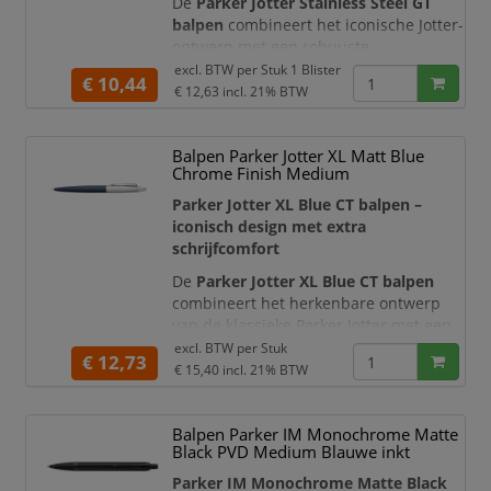
De
Parker Jotter Stainless Steel GT
balpen
combineert het iconische Jotter-
ontwerp met een robuuste
roestvrijstalen behuizing en elegante
excl. BTW per
Stuk 1 Blister
€ 10,44
goudkleurige accenten. De
€ 12,63
incl. 21% BTW
gestroomlijnde vorm, kenmerkende
pijlvormige clip en direct herkenbare
Balpen Parker Jotter XL Matt Blue
Parker-klik geven deze balpen een
Chrome Finish Medium
tijdloze en representatieve uitstraling.
Parker Jotter XL Blue CT balpen –
De pen wordt geleverd met een
blauwe
iconisch design met extra
Parker Quinkfl
schrijfcomfort
De
Parker Jotter XL Blue CT balpen
combineert het herkenbare ontwerp
van de klassieke Parker Jotter met een
groter formaat en een stijlvolle
excl. BTW per
Stuk
€ 12,73
matblauwe afwerking. De Primrose
€ 15,40
incl. 21% BTW
Matte Blue gelakte houder, geborstelde
roestvrijstalen dop en hoogglanzende
Balpen Parker IM Monochrome Matte
chroomkleurige details geven de pen
Black PVD Medium Blauwe inkt
een moderne en professionele
uitstraling.
Parker IM Monochrome Matte Black