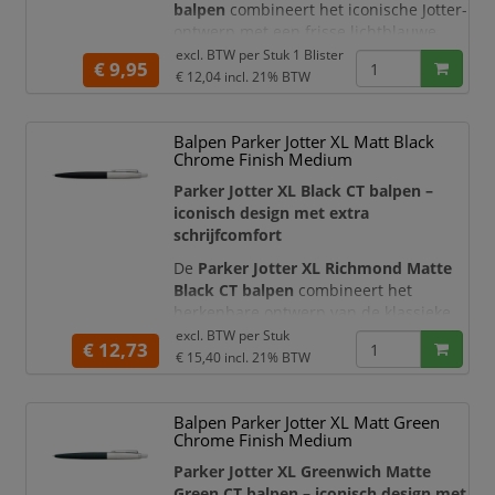
balpen
combineert het iconische Jotter-
ontwerp met een frisse lichtblauwe
afwerking. De roestvrijstalen houder,
excl. BTW per
Stuk 1 Blister
€ 9,95
metalen dop en hoogglanzende
€ 12,04
incl. 21% BTW
chroomkleurige details geven deze
navulbare balpen een stijlvolle en
Balpen Parker Jotter XL Matt Black
professionele uitstraling.
Chrome Finish Medium
De balpen is voorzien van een
blauwe
Parker Jotter XL Black CT balpen –
Parker Quinkflow-vulling met
iconisch design met extra
medium punt
. Deze vulling zo
schrijfcomfort
De
Parker Jotter XL Richmond Matte
Black CT balpen
combineert het
herkenbare ontwerp van de klassieke
Parker Jotter met een groter formaat en
excl. BTW per
Stuk
€ 12,73
een stijlvolle matzwarte afwerking. De
€ 15,40
incl. 21% BTW
zwarte gelakte houder, geborstelde
roestvrijstalen dop en hoogglanzende
Balpen Parker Jotter XL Matt Green
chroomkleurige details geven de pen
Chrome Finish Medium
een moderne en professionele
uitstraling.
Parker Jotter XL Greenwich Matte
Green CT balpen – iconisch design met