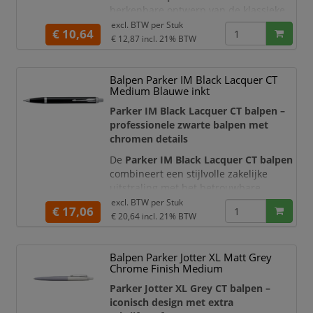
herkenbare ontwerp van de klassieke
Parker Jotter met een elegante grijze
excl. BTW per
Stuk
€ 10,64
lakafwerking en luxe goudkleurige
€ 12,87
incl. 21% BTW
details. De gestroomlijnde metalen
behuizing, de karakteristieke
Balpen Parker IM Black Lacquer CT
pijlvormige clip en het bekende
Medium Blauwe inkt
klikmechanisme maken deze balpen
direct herkenbaar als een echte Parker.
Parker IM Black Lacquer CT balpen –
professionele zwarte balpen met
De houder
chromen details
De
Parker IM Black Lacquer CT balpen
combineert een stijlvolle zakelijke
uitstraling met het betrouwbare
schrijfcomfort van Parker. De metalen
excl. BTW per
Stuk
€ 17,06
houder is afgewerkt met een intens
€ 20,64
incl. 21% BTW
glanzende zwarte lak en opvallende
chroomkleurige details. De slanke, taps
Balpen Parker Jotter XL Matt Grey
toelopende vorm en karakteristieke
Chrome Finish Medium
pijlvormige Parker-clip maken het
professionele ontwerp compleet.
Parker Jotter XL Grey CT balpen –
iconisch design met extra
De bal