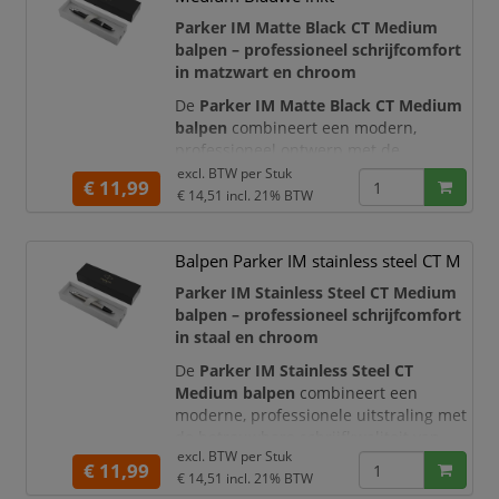
tussen matte en glanzende
oppervlakken geeft deze luxe balpen
Parker IM Matte Black CT Medium
een moderne, professionele u
balpen – professioneel schrijfcomfort
in matzwart en chroom
De
Parker IM Matte Black CT Medium
balpen
combineert een modern,
professioneel ontwerp met de
betrouwbare schrijfkwaliteit van
excl. BTW per
Stuk
€ 11,99
Parker. De slanke, taps toelopende
€ 14,51
incl. 21% BTW
vorm is afgewerkt met een matzwarte
lak en opvallende, verchroomde
Balpen Parker IM stainless steel CT M
details. Hierdoor heeft de pen een
stijlvolle en representatieve uitstraling
Parker IM Stainless Steel CT Medium
die uitstekend past op kantoor, tijdens
balpen – professioneel schrijfcomfort
zakelijke
in staal en chroom
De
Parker IM Stainless Steel CT
Medium balpen
combineert een
moderne, professionele uitstraling met
de betrouwbare schrijfkwaliteit van
excl. BTW per
Stuk
Parker. De zilverkleurige metalen
€ 11,99
€ 14,51
incl. 21% BTW
behuizing met roestvrijstalen