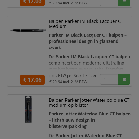
€ 17,06
houder heeft een rijke, donker
€ 20,64
incl. 21% BTW
espressobruine lakafwerking met een
subtiele circulaire structuur. De
Balpen Parker IM Black Lacquer CT
gepolijste chroomkleurige details en
Medium
karakteristieke pijlvormige Parker-clip
geven de pen een verzorgde en
Parker IM Black Lacquer CT balpen –
professionele uit
professioneel design in glanzend
zwart
De
Parker IM Black Lacquer CT balpen
combineert een moderne uitstraling
met het betrouwbare schrijfcomfort
van Parker. De metalen houder is
excl. BTW per
Stuk 1 Blister
€ 17,06
voorzien van een intens zwarte,
€ 20,64
incl. 21% BTW
glanzende lakafwerking en wordt
geaccentueerd door opvallende
Balpen Parker Jotter Waterloo blue CT
chroomkleurige details. De
medium op blister
kenmerkende pijlvormige Parker-clip
maakt het professionele ontwerp
Parker Jotter Waterloo Blue CT balpen
compleet.
– lichtblauw design in
blisterverpakking
Dankzij de slanke, taps toelop
De
Parker Jotter Waterloo Blue CT