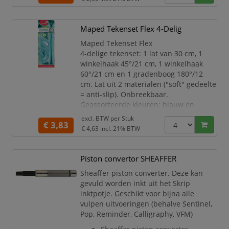
Maped Tekenset Flex 4-Delig
Maped Tekenset Flex
4-delige tekenset: 1 lat van 30 cm, 1
winkelhaak 45°/21 cm, 1 winkelhaak
60°/21 cm en 1 gradenboog 180°/12
cm. Lat uit 2 materialen ("soft" gedeelte
= anti-slip). Onbreekbaar.
Geassorteerde kleuren: blauw en
groen.
excl. BTW per
Stuk
€ 3,83
€ 4,63
incl. 21% BTW
Piston convertor SHEAFFER
Sheaffer piston converter. Deze kan
gevuld worden inkt uit het Skrip
inktpotje. Geschikt voor bijna alle
vulpen uitvoeringen (behalve Sentinel,
Pop, Reminder, Calligraphy, VFM)