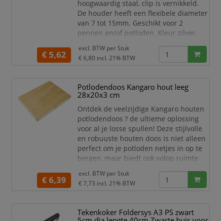
hoogwaardig staal, clip is vernikkeld.
De houder heeft een flexibele diameter
van 7 tot 15mm. Geschikt voor 2
pennen en/of potloden. Kleur zilver.
Terry clip voor 2 pennen en/of
excl. BTW per
Stuk
€ 5,62
potloden.
€ 6,80
incl. 21% BTW
Kleur zilver.
Het is een handige houder met
Potlodendoos Kangaro hout leeg
een clip voor twee pennen en/of
28x20x3 cm
potloden.
Het is vervaardigd van
Ontdek de veelzijdige Kangaro houten
hoogwaardig staal en de clip is
potlodendoos ? de ultieme oplossing
vermikkeld.
voor al je losse spullen! Deze stijlvolle
De houder heeft een flexibele
en robuuste houten doos is niet alleen
diameter van 7 tot
perfect om je potloden netjes in op te
bergen, maar biedt ook volop ruimte
voor waardevolle spullen, speelgoed en
excl. BTW per
Stuk
meer. De potlodendoos heeft een
€ 6,39
€ 7,73
incl. 21% BTW
afmeting van 28 x 20 x 3 cm en is
voorzien van een sluiting. Deze
opbergdoos is compact genoeg om
Tekenkoker Foldersys A3 PS zwart
overal mee naartoe te nemen, maar
5cm dia lengte 40cm Zwarte buis voor