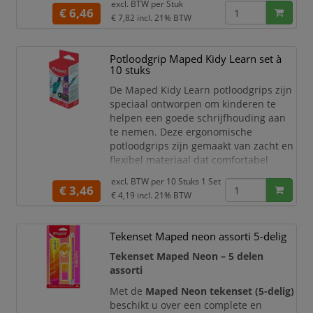
excl. BTW per
Stuk
€ 6,46
afbeeldingen weer te geven in
€ 7,82
incl. 21% BTW
verhoudingen van 4:1 tot 1:4.
Eenvoudig op te vouwen
wanneer niet in gebruik en past
Potloodgrip Maped Kidy Learn set à
makkelijk in een rugtas wanneer
10 stuks
je onderweg bent.
De Maped Kidy Learn potloodgrips zijn
Deze verdeler bevat 11
speciaal ontworpen om kinderen te
schaalverdelingsgaten.
helpen een goede schrijfhouding aan
te nemen. Deze ergonomische
potloodgrips zijn gemaakt van zacht en
flexibel materiaal dat comfortabel
aanvoelt en zorgt voor een stabiele
excl. BTW per
10 Stuks 1 Set
grip. Ideaal voor jonge schrijvers die
€ 3,46
€ 4,19
incl. 21% BTW
net beginnen met het ontwikkelen van
hun fijne motoriek!
Tekenset Maped neon assorti 5-delig
De grips passen op standaard potloden
en kleurpotloden en begeleiden
Tekenset Maped Neon – 5 delen
kinderen bij het correct vasthouden
assorti
Met de
Maped Neon tekenset (5-delig)
beschikt u over een complete en