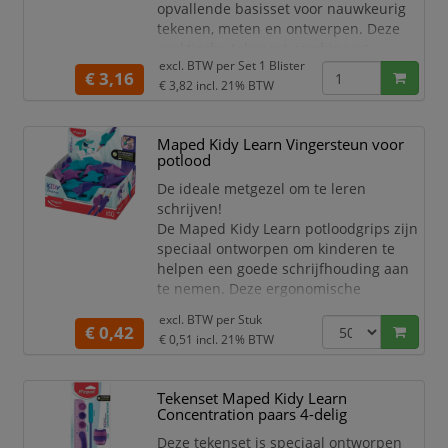
opvallende basisset voor nauwkeurig
tekenen, meten en ontwerpen. Deze
praktische tekenset combineert
excl. BTW per
Set 1 Blister
functionaliteit met een trendy neon
€ 3,16
€ 3,82
incl. 21% BTW
design, waardoor werken niet alleen
efficiënt maar ook stijlvol wordt.
De set is ideaal voor gebruik op school,
Maped Kidy Learn Vingersteun voor
kantoor of thuis en bevat de
potlood
belangrijkste hulpmiddelen voor
De ideale metgezel om te leren
technisch tekenen en dageli
schrijven!
De Maped Kidy Learn potloodgrips zijn
speciaal ontworpen om kinderen te
helpen een goede schrijfhouding aan
te nemen. Deze ergonomische
potloodgrips zijn gemaakt van zacht en
excl. BTW per
Stuk
flexibel materiaal dat comfortabel
€ 0,42
€ 0,51
incl. 21% BTW
aanvoelt en zorgt voor een stabiele
grip. Ideaal voor jonge schrijvers die
net beginnen met het ontwikkelen van
Tekenset Maped Kidy Learn
hun fijne motoriek! De grips passen op
Concentration paars 4-delig
standaard potloden en kleurpotloden
Deze tekenset is speciaal ontworpen