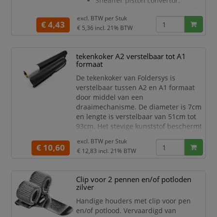
Sheaffer piston convertor.
Kan worden gevuld met inkt uit
excl. BTW per
Stuk
het Skrip inktpotje.
€ 4,43
€ 5,36
incl. 21% BTW
Geschikt voor bijna alle vulpen
uitvoeringen (behalve Sentinel,
Pop, Reminder, Calligraphy en
tekenkoker A2 verstelbaar tot A1
VFM).
formaat
De tekenkoker van Foldersys is
verstelbaar tussen A2 en A1 formaat
door middel van een
draaimechanisme. De diameter is 7cm
en lengte is verstelbaar van 51cm tot
93cm. Het stevige kunststof beschermt
je tekeningen, posters of plannen
excl. BTW per
Stuk
optimaal en met de draagriem is de
€ 10,60
€ 12,83
incl. 21% BTW
koker makkelijk mee te nemen.
Clip voor 2 pennen en/of potloden
zilver
Handige houders met clip voor pen
en/of potlood. Vervaardigd van