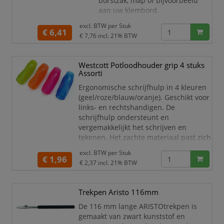
borstzak, map of bijvoorbeeld
aan uw klembord.
excl. BTW per
Stuk
€ 6,41
€ 7,76
incl. 21% BTW
Westcott Potloodhouder grip 4 stuks
Assorti
Ergonomische schrijfhulp in 4 kleuren
(geel/roze/blauw/oranje). Geschikt voor
links- en rechtshandigen. De
schrijfhulp ondersteunt en
vergemakkelijkt het schrijven en
tekenen. Het zachte materiaal past zich
daarbij optimaal aan de vingers aan.
excl. BTW per
Stuk
Voor (kleur)potloden in de
€ 1,96
€ 2,37
incl. 21% BTW
standaardmaat 8mm.
Westcott potloodhouder.
Trekpen Aristo 116mm
Set van 4 stuks.
In 4 verschillende kleuren, geel,
De 116 mm lange ARISTOtrekpen is
roze, blauw en oranje.
gemaakt van zwart kunststof en
De schrijfhulp ondersteunt en