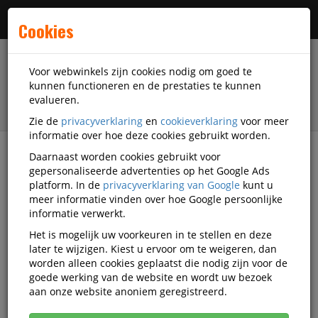
Menu
Cookies
Voor webwinkels zijn cookies nodig om goed te
kunnen functioneren en de prestaties te kunnen
evalueren.
Zie de
privacyverklaring
en
cookieverklaring
voor meer
informatie over hoe deze cookies gebruikt worden.
Daarnaast worden cookies gebruikt voor
filter
gepersonaliseerde advertenties op het Google Ads
platform. In de
privacyverklaring van Google
kunt u
Schrijfwaren
Schrijfwaar-accessoires
meer informatie vinden over hoe Google persoonlijke
Schrijfwaar accessoires
informatie verwerkt.
Het is mogelijk uw voorkeuren in te stellen en deze
Schrijfwaar accessoires
later te wijzigen. Kiest u ervoor om te weigeren, dan
worden alleen cookies geplaatst die nodig zijn voor de
goede werking van de website en wordt uw bezoek
Populariteit
aan onze website anoniem geregistreerd.