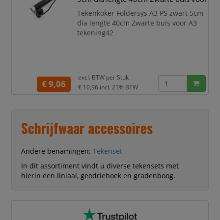
ruim genoeg om al
Tekenkoker Foldersys A3 PS zwart 5cm
dia lengte 40cm Zwarte buis voor A3
tekening42
excl. BTW per
Stuk
€ 9,06
€ 10,96
incl. 21% BTW
Schrijfwaar accessoires
Andere benamingen:
Tekenset
In dit assortiment vindt u diverse tekensets met
hierin een liniaal, geodriehoek en gradenboog.