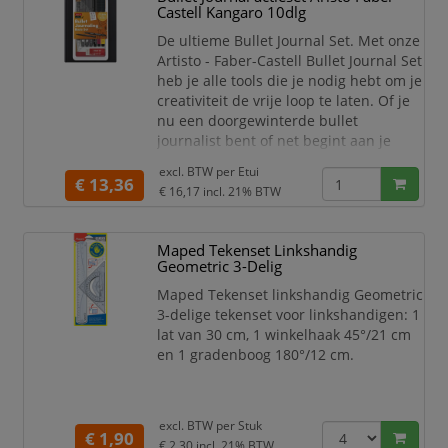
Geschikt voor alle Schneider en
Castell Kangaro 10dlg
andere merken vulpennen en
De ultieme Bullet Journal Set. Met onze
rollerballs met standaard
Artisto - Faber-Castell Bullet Journal Set
inktpatroon-systeem.
heb je alle tools die je nodig hebt om je
creativiteit de vrije loop te laten. Of je
nu een doorgewinterde bullet
journalist bent of net begint aan je
journaling avontuur, deze set zal je
excl. BTW per
Etui
inspireren en je helpen om je
€ 13,36
€ 16,17
incl. 21% BTW
gedachten, ideeën en doelen te
organiseren. Inhoud van de set: Een
PVC vrije witte gum voor het makkelijk
Maped Tekenset Linkshandig
corrigeren van foutjes en het
Geometric 3-Delig
perfectionere
Maped Tekenset linkshandig Geometric
3-delige tekenset voor linkshandigen: 1
lat van 30 cm, 1 winkelhaak 45°/21 cm
en 1 gradenboog 180°/12 cm.
excl. BTW per
Stuk
€ 1,90
€ 2,30
incl. 21% BTW