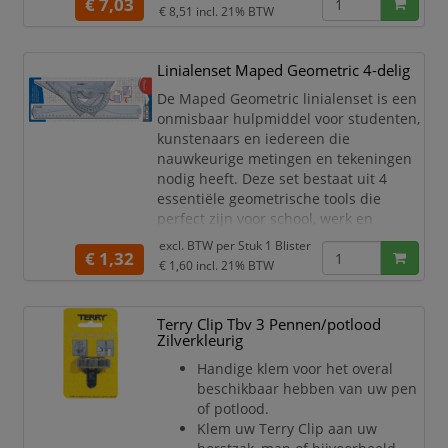
behulp van de verstelbare
€ 7,03
€ 8,51
incl. 21% BTW
schouderriem makkelijk te dragen
zodat je eenvoudig altijd al je projecten
mee naar werk en/of school kunt
Linialenset Maped Geometric 4-delig
nemen.
De Maped Geometric linialenset is een
onmisbaar hulpmiddel voor studenten,
kunstenaars en iedereen die
nauwkeurige metingen en tekeningen
nodig heeft. Deze set bestaat uit 4
essentiële geometrische tools die
perfect zijn voor school, werk en
creatief gebruik.
excl. BTW per
Stuk 1 Blister
€ 1,32
€ 1,60
incl. 21% BTW
Gemaakt van duurzaam en doorzichtig
plastic, zijn de tools in deze linialenset
zowel lichtgewicht als stevig, waardoor
Terry Clip Tbv 3 Pennen/potlood
ze perfect zijn voor dagelijks gebruik.
Zilverkleurig
De heldere markeringen op el
Handige klem voor het overal
beschikbaar hebben van uw pen
of potlood.
Klem uw Terry Clip aan uw