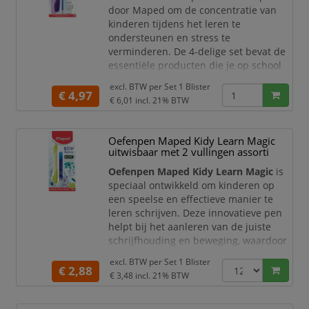
en begelei
door Maped om de concentratie van
kinderen tijdens het leren te
ondersteunen en stress te
verminderen. De 4-delige set bevat de
essentiële producten die je op school
gebruikt: een liniaal, een potlood met
excl. BTW per
Set 1 Blister
uiteinde waarop je kunt kauwen, een
€ 4,97
€ 6,01
incl. 21% BTW
potloodslijper en een gum.
De Maped Kiddy learn artikelen
Oefenpen Maped Kidy Learn Magic
uit de Concentration range zijn
uitwisbaar met 2 vullingen assorti
handige hulpmiddelen voor een
betere focusof concentratie.
Oefenpen Maped Kidy Learn Magic
is
Deze 4-del
speciaal ontwikkeld om kinderen op
een speelse en effectieve manier te
leren schrijven. Deze innovatieve pen
helpt bij het aanleren van de juiste
schrijfhouding en beweging, waardoor
het schrijven sneller en gemakkelijker
excl. BTW per
Set 1 Blister
onder de knie wordt gekregen.
€ 2,88
€ 3,48
incl. 21% BTW
Dankzij het ergonomische ontwerp en
de slimme technologie biedt de Maped