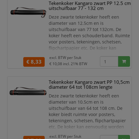
Tekenkoker Kangaro zwart PP 12.5 cm
Kidy Learn Magic oefenpen extra
uitschuifbaar 77 - 132 cm
ondersteuning bij het vormen van
letters. De pen is ide
Deze zwarte tekenkoker heeft een
diameter van 12.5cm en is
uitschuifbaar van 77 tot 132cm. De
koker heeft een schouderband. Ruimte
voor posters, tekeningen, schetsen,
flipchartpapier etc. De koker kan
uitgeschoven worden en vastgezet. De
excl. BTW per
Stuk
koker is met behulp van de verstelbare
€ 8,33
€ 10,08
incl. 21% BTW
schouderriem makkelijk te dragen
zodat je makkelijk altijd al je projecten
mee naar werk en/of school kan
Tekenkoker Kangaro zwart PP 10,5cm
nemen.
diameter 64 tot 108cm lengte
Kangaro tekenkoker.
Deze zwarte tekenkoker heeft een
Kleur zwart.
diameter van 10.5cm en is
Diameter 12.5cm.
uitschuifbaar van 64 tot 108 cm. De
Uitschuifbaar
koker biedt ruimte voor posters,
tekeningen, schetsen, flipchartpapier
etc. De koker kan eenvoudig worden
uitgeschoven en vastgezet en is met
excl. BTW per
Stuk