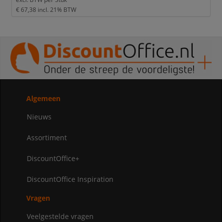
€ 67,38
incl. 21% BTW
Algemeen
Nieuws
Assortiment
DiscountOffice+
DiscountOffice Inspiration
Vragen
Veelgestelde vragen