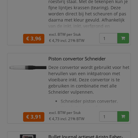
roestvrij staal. Met de tekenpen kun je
vergema
fijne lijntjes krassen (tearing). Deze
worden direct bij het scheuren of pas
daarna met kleur gevuld. Afhankelijk
van de inkt, inkt, verfgrond en
schrijfsnelheid ontstaan steeds weer
excl. BTW per
Stuk
€ 3,96
nieuwe en interessante effecten. De
€ 4,79
incl. 21% BTW
tekenpen bestaat uit een
roestvrijstalen veer met twee metalen
tongen en een handvat van zwart
Piston convertor Schneider
kunststof. Gebruik de stelschroe
Deze convertor wordt gebruikt voor het
hervullen van een inktpatroon met
vloeibare inkt. Deze convertor is te
gebruiken in combinatie met alle
Schneider vulpennen.
Schneider piston converter.
Voor het eenvoudig,
excl. BTW per
Stuk
milieuvriendelijk bijvullen van
€ 3,91
€ 4,73
incl. 21% BTW
inkt uit het inktpotje.
Capaciteit als een standaard
inktpatroon.
Bullet Journal actieset Aristo Faber-