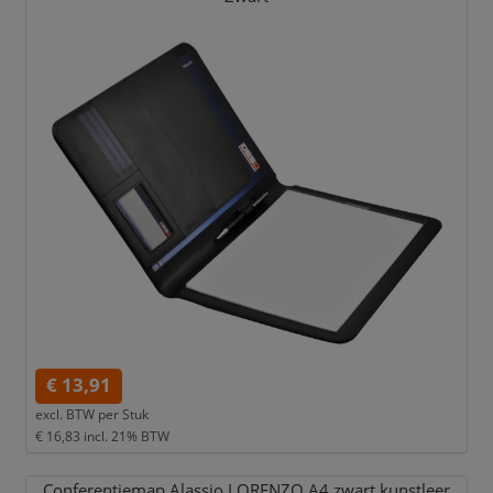
€ 13,91
excl. BTW per
Stuk
€ 16,83
incl. 21% BTW
Conferentiemap Alassio LORENZO A4 zwart kunstleer