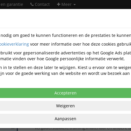
 en garantie
Contact
Meer
s nodig om goed te kunnen functioneren en de prestaties te kunne
ookieverklaring
voor meer informatie over hoe deze cookies gebrui
orartikelen
Mappen
Klemmappen
bruikt voor gepersonaliseerde advertenties op het Google Ads pla
Klemmappen
matie vinden over hoe Google persoonlijke informatie verwerkt.
 in te stellen en deze later te wijzigen. Kiest u ervoor om te weig
 zijn voor de goede werking van de website en wordt uw bezoek aa
Populariteit
Accepteren
Klemmap Durable Duraclip A4 3mm 30 vellen 
Durable Duraclip 2200 klemmap A4 blauw
is ee
Weigeren
en praktische oplossing voor het presenteren, o
bewaren van A4-documenten zonder te perforere
Aanpassen
nieten. Deze klemmap is ideaal voor offertes, ra
vergaderstukken, trainingsmateriaal en andere z