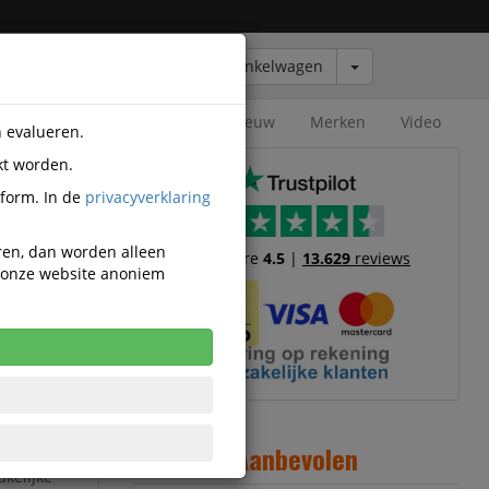
Winkelwagen
Outlet
Nieuw
Merken
Video
n evalueren.
kt worden.
tform. In de
privacyverklaring
eren, dan worden alleen
Trustscore
4.5
|
13.629
reviews
n onze website anoniem
blauw
n duurzame
rdenen en
n of te
Aanbevolen
pporten,
akelijke