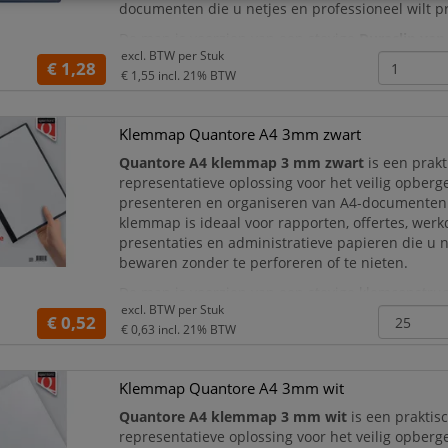
documenten die u netjes en professioneel wilt p
De map is voorzien van een stevige
Duraclip van
excl. BTW per
Stuk
staal
waarmee documenten veilig op hun plaats
€ 1,28
€ 1,55
incl. 21% BTW
Klemmap Quantore A4 3mm zwart
Quantore A4 klemmap 3 mm zwart
is een prakt
representatieve oplossing voor het veilig opberg
presenteren en organiseren van A4-documenten
klemmap is ideaal voor rapporten, offertes, we
presentaties en administratieve papieren die u n
bewaren zonder te perforeren of te nieten.
De map is voorzien van een stevige klemconstru
excl. BTW per
Stuk
capaciteit van 3 mm, waarmee ongeveer 30 pagin
€ 0,52
€ 0,63
incl. 21% BTW
hun plaats
Klemmap Quantore A4 3mm wit
Quantore A4 klemmap 3 mm wit
is een praktis
representatieve oplossing voor het veilig opberg