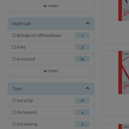
meer
Materiaal
Biologisch Afbreekbaar
1
Folie
2
Kunststof
34
meer
Type
Duraclip
17
Duraquick
4
Duraswing
4