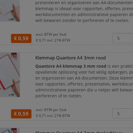
presenteren en organiseren van A4-documenten
klemmap is ideaal voor rapporten, offertes, prese
werkdocumenten en administratieve papieren di
wilt bewaren zonder te perforeren of te nieten.
De map is voorzien van een stevige klemconstru
excl. BTW per
Stuk
capaciteit van 3 mm, waarmee ongeveer 30 pagin
€ 0,59
€ 0,71
incl. 21% BTW
hun plaats wo
Klemmap Quantore A4 3mm rood
Quantore A4 klemmap 3 mm rood
is een prakt
opvallende oplossing voor het veilig opbergen, 
en organiseren van A4-documenten. Deze klemma
voor rapporten, offertes, presentaties, werkdoc
administratieve papieren die u netjes wilt bewa
perforeren of te nieten.
De map is voorzien van een stevige klemconstru
excl. BTW per
Stuk
capaciteit van 3 mm, waarmee ongeveer 30 pagin
€ 0,59
€ 0,71
incl. 21% BTW
hun plaats worden