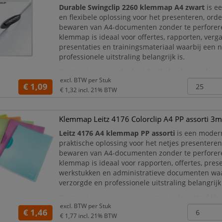
Durable Swingclip 2260 klemmap A4 zwart
is e
en flexibele oplossing voor het presenteren, ord
bewaren van A4-documenten zonder te perforer
klemmap is ideaal voor offertes, rapporten, verg
presentaties en trainingsmateriaal waarbij een n
professionele uitstraling belangrijk is.
De map is vervaardigd uit flexibel polypropyleen
excl. BTW per
Stuk
van een innovatieve
ovale kunststof Swingclip
. 
€ 1,09
€ 1,32
incl. 21% BTW
zijd
Klemmap Leitz 4176 Colorclip A4 PP assorti 3
Leitz 4176 A4 klemmap PP assorti
is een moder
praktische oplossing voor het netjes presentere
bewaren van A4-documenten zonder te perforer
klemmap is ideaal voor rapporten, offertes, prese
werkstukken en administratieve documenten waa
verzorgde en professionele uitstraling belangrijk 
De map is voorzien van een stevige kunststof k
excl. BTW per
Stuk
tot circa 30 vellen veilig worden vastgehouden. D
€ 1,46
€ 1,77
incl. 21% BTW