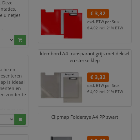
. Deze
ntaties,
€ 3,32
e u netjes
excl. BTW per
Stuk
€ 4,02
incl. 21% BTW
ctie met een
a’s stevig op
klembord A4 transparant grijs met deksel
en sterke klep
ische en
presenteren
€ 3,32
p is ideaal
excl. BTW per
Stuk
umenten en
€ 4,02
incl. 21% BTW
ren zonder te
ctie met een
a’s stevig op
Clipmap Foldersys A4 PP zwart