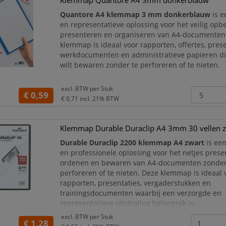
Klemmap Quantore A4 3mm donkerblauw
Quantore A4 klemmap 3 mm donkerblauw
is e
en representatieve oplossing voor het veilig opb
presenteren en organiseren van A4-documenten
klemmap is ideaal voor rapporten, offertes, prese
werkdocumenten en administratieve papieren di
wilt bewaren zonder te perforeren of te nieten.
De map is voorzien van een stevige klemconstru
excl. BTW per
Stuk
capaciteit van 3 mm, waarmee ongeveer 30 pagin
€ 0,59
€ 0,71
incl. 21% BTW
hun p
Klemmap Durable Duraclip A4 3mm 30 vellen 
Durable Duraclip 2200 klemmap A4 zwart
is een
en professionele oplossing voor het netjes prese
ordenen en bewaren van A4-documenten zonder
perforeren of te nieten. Deze klemmap is ideaal v
rapporten, presentaties, vergaderstukken en
trainingsdocumenten waarbij een verzorgde en
representatieve uitstraling belangrijk is.
excl. BTW per
Stuk
De map is voorzien van een stevige
Duraclip van
€ 1,28