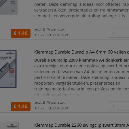
nieten. Deze klemmap is ideaal voor offertes, ra
vergaderstukken, presentaties en trainingsmater
een nette en verzorgde uitstraling belangrijk is.
De map is voorzien van een robuuste
Duraclip v
excl. BTW per
Stuk
staal
waarmee documenten veilig en strak word
€ 1,46
€ 1,77
incl. 21% BTW
Klemmap Durable Duraclip A4 6mm 60 vellen 
Durable Duraclip 2209 klemmap A4 donkerbla
extra stevige en duurzame oplossing voor het pr
ordenen en bewaren van A4-documenten zonder
perforeren of te nieten. Deze klemmap is ideaal v
rapporten, vergaderstukken, presentaties en
trainingsmateriaal waarbij een professionele en
uitstraling belangrijk is.
excl. BTW per
Stuk
De map is voorzien van een robuuste
Duraclip v
€ 1,46
€ 1,77
incl. 21% BTW
staal
waarmee documenten veilig en strak
Klemmap Durable 2260 swingclip zwart 3mm 