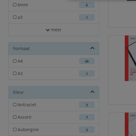
6mm
6
a3
1
meer
Formaat
A4
68
A3
1
Kleur
Antraciet
3
Assorti
7
Aubergine
3