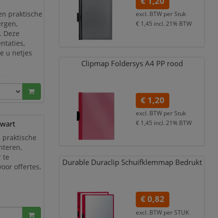
€ 1,20
en praktische
excl. BTW per
Stuk
ergen,
€ 1,45
incl. 21% BTW
. Deze
ntaties,
e u netjes
Clipmap Foldersys A4 PP rood
ctie met een
a’s stevig op
€ 1,20
excl. BTW per
Stuk
zwart
€ 1,45
incl. 21% BTW
 praktische
nteren,
 te
Durable Duraclip Schuifklemmap Bedrukt
oor offertes,
€ 0,82
 speciaal
excl. BTW per
STUK