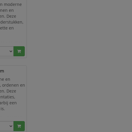
en moderne
enen en
en. Deze
aderstukken,
ette en
 en voorzien
Deze klem is
mm
ne en
n, ordenen en
en. Deze
ntaties,
rbij een
is.
lem waarmee
ankzij he