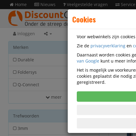
Home
Nieuws
Veelgestelde vragen
Service
Cookies
Inloggen
Voor webwinkels zijn cookie
Zie de
privacyverklaring
en
c
Kanto
Merken
Daarnaast worden cookies ge
Durable
van Google
46
kunt u meer infor
Het is mogelijk uw voorkeuren
Foldersys
7
cookies geplaatst die nodig
geregistreerd.
Q-Connect
6
meer
Trefwoorden
3mm
30