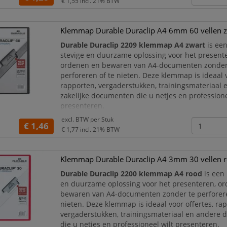
€ 1,55
incl. 21% BTW
staal
, waarmee documenten veilig en
Klemmap Durable Duraclip A4 6mm 60 vellen 
Durable Duraclip 2209 klemmap A4 zwart
is een
stevige en duurzame oplossing voor het present
ordenen en bewaren van A4-documenten zonder
perforeren of te nieten. Deze klemmap is ideaal v
rapporten, vergaderstukken, trainingsmateriaal 
zakelijke documenten die u netjes en professione
presenteren.
excl. BTW per
Stuk
De map is voorzien van een robuuste
Duraclip v
€ 1,46
€ 1,77
incl. 21% BTW
staal
, waarmee documenten veilig en strak word
Klemmap Durable Duraclip A4 3mm 30 vellen 
Durable Duraclip 2200 klemmap A4 rood
is een 
en duurzame oplossing voor het presenteren, o
bewaren van A4-documenten zonder te perforere
nieten. Deze klemmap is ideaal voor offertes, ra
vergaderstukken, trainingsmateriaal en andere
die u netjes en professioneel wilt presenteren.