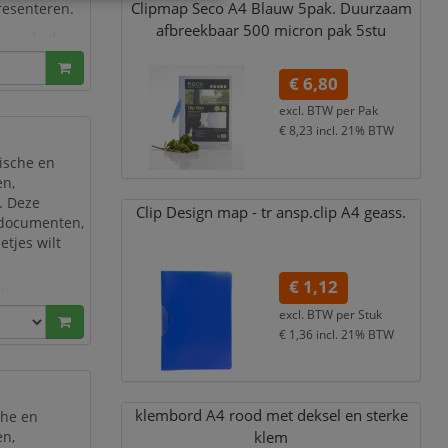
Clipmap Seco A4 Blauw 5pak. Duurzaam
resenteren.
afbreekbaar 500 micron pak 5stu
 speciaal
 worden
€ 6,80
excl. BTW per
Pak
€ 8,23
incl. 21% BTW
ische en
en,
. Deze
Clip Design map - tr ansp.clip A4 geass.
rkdocumenten,
etjes wilt
€ 1,12
ctie met een
a’s stevig op
excl. BTW per
Stuk
€ 1,36
incl. 21% BTW
klembord A4 rood met deksel en sterke
che en
en,
klem