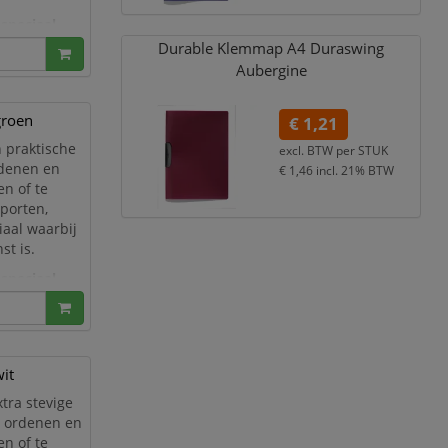
 speciaal
 worden
Durable Klemmap A4 Duraswing
Aubergine
groen
€ 1,21
 praktische
excl. BTW per
STUK
rdenen en
€ 1,46
incl. 21% BTW
n of te
pporten,
iaal waarbij
st is.
 speciaal
 worden
it
xtra stevige
, ordenen en
n of te