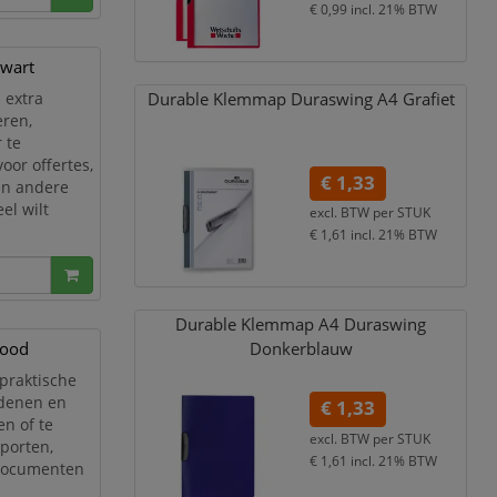
€ 0,99
incl. 21% BTW
zwart
Durable Klemmap Duraswing A4 Grafiet
 extra
eren,
 te
oor offertes,
€ 1,33
en andere
el wilt
excl. BTW per
STUK
€ 1,61
incl. 21% BTW
an speciaal
en
Durable Klemmap A4 Duraswing
rood
Donkerblauw
praktische
rdenen en
€ 1,33
n of te
excl. BTW per
STUK
pporten,
€ 1,61
incl. 21% BTW
 documenten