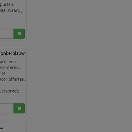
pporten,
iaal waarbij
an speciaal
en vas
donkerblauw
uw
is een
esenteren,
 te
oor offertes,
 verzorgde
an speciaal
A4