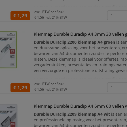
De map is voorzien van een stevige
Duraclip van
excl. BTW per
Stuk
staal
waarmee documenten veilig op hun plaats
€ 1,29
€ 1,56
incl. 21% BTW
gehouden. D
Klemmap Durable Duraclip A4 3mm 30 vellen 
Durable Duraclip 2200 klemmap A4 groen
is een
en duurzame oplossing voor het presenteren, o
bewaren van A4-documenten zonder te perforere
nieten. Deze klemmap is ideaal voor offertes, ra
vergaderstukken, presentaties en trainingsmater
een verzorgde en professionele uitstraling gewen
De map is voorzien van een stevige
Duraclip van
excl. BTW per
Stuk
staal
waarmee documenten veilig op hun plaats
€ 1,29
€ 1,56
incl. 21% BTW
Klemmap Durable Duraclip A4 6mm 60 vellen w
Durable Duraclip 2209 klemmap A4 wit
is een e
en professionele oplossing voor het presenteren
bewaren van A4-documenten zonder te perforere