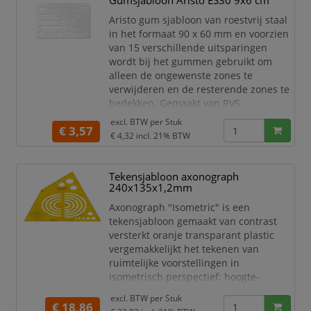
Gumsjabloon Aristo ES30 9x6 cm
Bevat 3 kromme linialen in
verschillende uitvoeringen en
Aristo gum sjabloon van roestvrij staal
maten.
in het formaat 90 x 60 mm en voorzien
Gemaakt van contrastverhogend
van 15 verschillende uitsparingen
oranje transparant kunststof.
wordt bij het gummen gebruikt om
Id
alleen de ongewenste zones te
verwijderen en de resterende zones te
bedekken. Gemaakt van RVS.
excl. BTW per
Stuk
Aristo gumsjabloon.
€ 3,57
€ 4,32
incl. 21% BTW
Afmetingen: 9 x 6cm.
Gemaakt van roestvrij staal.
Voorzien van 15 verschillende
Tekensjabloon axonograph
uitsparingen.
240x135x1,2mm
Wordt gebruikt bij het gummen
Axonograph "Isometric" is een
om alleen ongewenste zones te
tekensjabloon gemaakt van contrast
verwijderen en de resterende
versterkt oranje transparant plastic
zones te bed
vergemakkelijkt het tekenen van
ruimtelijke voorstellingen in
isometrisch perspectief: hoogte-
breedteverhouding 1:1:1 ellipsen: 4 tot
excl. BTW per
Stuk
105 mm, hoeken: 30, 60, 90. Naast de
€ 18,86