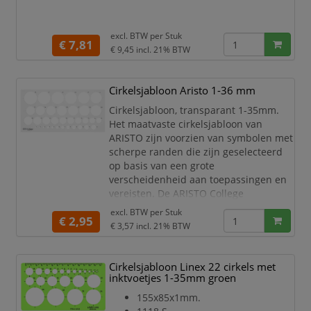
excl. BTW per
Stuk
€ 7,81
€ 9,45
incl. 21% BTW
Cirkelsjabloon Aristo 1-36 mm
Cirkelsjabloon, transparant 1-35mm.
Het maatvaste cirkelsjabloon van
ARISTO zijn voorzien van symbolen met
scherpe randen die zijn geselecteerd
op basis van een grote
verscheidenheid aan toepassingen en
vereisten. De ARISTO College
cirkelsjabloon in het formaat 350 x 130
excl. BTW per
Stuk
€ 2,95
mm is gemaakt van contrast
€ 3,57
incl. 21% BTW
versterkende rookgrijs transparant
kunststof en wordt gebruikt voor cirkels
met Ø van 1 tot 36 mm (35 cirkels).
Cirkelsjabloon Linex 22 cirkels met
inktvoetjes 1-35mm groen
Aristo cirkelsjabloon.
Met cirkels van 1
155x85x1mm.