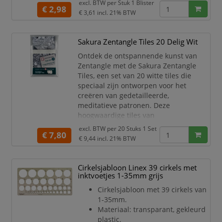
excl. BTW per
Stuk 1 Blister
maten, waardoor hij ideaal is voor
€ 2,98
€ 3,61
incl. 21% BTW
zowel technische tekeningen als
artistieke projecten.
Sakura Zentangle Tiles 20 Delig Wit
Gemaakt van duurzaam en transparant
materiaal, zorgt de Maped Technic
Ontdek de ontspannende kunst van
cirkelsjabloon ervoor dat je duidelij
Zentangle met de Sakura Zentangle
Tiles, een set van 20 witte tiles die
speciaal zijn ontworpen voor het
creëren van gedetailleerde,
meditatieve patronen. Deze
hoogwaardige tiles van
museumkwaliteit papier zijn ideaal
excl. BTW per
20 Stuks 1 Set
€ 7,80
voor zowel beginners als ervaren
€ 9,44
incl. 21% BTW
kunstenaars die willen experimenteren
met Zentangle-technieken. Hun
formaat van 89x89mm en textuur
Cirkelsjabloon Linex 39 cirkels met
maken ze perfect voor het tekenen van
inktvoetjes 1-35mm grijs
complexe patronen en repetiti
Cirkelsjabloon met 39 cirkels van
1-35mm.
Materiaal: transparant, gekleurd
plastic.