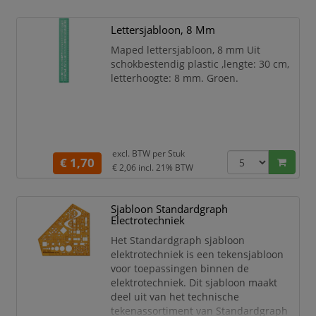
Aristo burmesterset.
Bevat 3 kromme linialen in
Lettersjabloon, 8 Mm
verschillende uitvoeringen en
maten.
Maped lettersjabloon, 8 mm Uit
Gemaakt van contrastverhogend
schokbestendig plastic ,lengte: 30 cm,
transparant kunststof.
letterhoogte: 8 mm. Groen.
Ideaal voor het tekenen v
excl. BTW per
Stuk
€ 1,70
€ 2,06
incl. 21% BTW
Sjabloon Standardgraph
Electrotechniek
Het Standardgraph sjabloon
elektrotechniek is een tekensjabloon
voor toepassingen binnen de
elektrotechniek. Dit sjabloon maakt
deel uit van het technische
tekenassortiment van Standardgraph