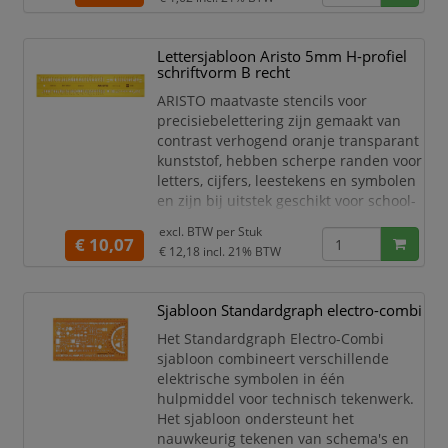
Afmetingen: 148 x 65mm.
Cijfer- en letter sjablonen in
Lettersjabloon Aristo 5mm H-profiel
transparante kleuren.
schriftvorm B recht
Letter hoogte 10mm
Verpakt in polybag met
ARISTO maatvaste stencils voor
europonsing.
precisiebelettering zijn gemaakt van
contrast verhogend oranje transparant
kunststof, hebben scherpe randen voor
letters, cijfers, leestekens en symbolen
en zijn bij uitstek geschikt voor school-
en onderwijstoepassingen. Het H-
excl. BTW per
Stuk
profiel sjabloon type B in het formaat
€ 10,07
€ 12,18
incl. 21% BTW
225 x 45 mm, voorzien van randstroken
en afstandsklemmen, is geschikt voor
inktpennen en voldoet aan de normen
Sjabloon Standardgraph electro-combi
ISO 3098/1 en DIN 6776 en aan de
Het Standardgraph Electro-Combi
normen v
sjabloon combineert verschillende
elektrische symbolen in één
hulpmiddel voor technisch tekenwerk.
Het sjabloon ondersteunt het
nauwkeurig tekenen van schema's en