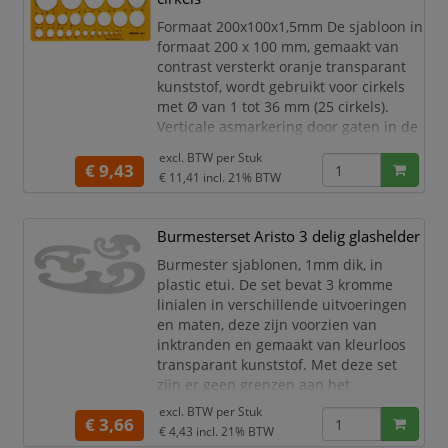
het Standardgraph assortiment voor
Formaat 200x100x1,5mm De sjabloon in
technisch tekenwerk.
formaat 200 x 100 mm, gemaakt van
Sjabloon
contrast versterkt oranje transparant
Hydraulische
kunststof, wordt gebruikt voor cirkels
bedieningselementen
met Ø van 1 tot 36 mm (25 cirkels).
Pn
Verticale asmarkering door gaten in de
punten van de driehoek. Uitgerust met
excl. BTW per
Stuk
inktnoppen, is de sjabloon geschikt
€ 9,43
€ 11,41
incl. 21% BTW
voor inktpennen 0,5mm, fijnliners
0,5mm en vulpotloden.
Burmesterset Aristo 3 delig glashelder
Aristo cirkelsjabloon.
Afmetingen: 200 x 100mm.
Burmester sjablonen, 1mm dik, in
Gemaakt van contrastverhogend
plastic etui. De set bevat 3 kromme
oranje transparant kun
linialen in verschillende uitvoeringen
en maten, deze zijn voorzien van
inktranden en gemaakt van kleurloos
transparant kunststof. Met deze set
zijn er geen grenzen aan het
boogtekenen op school, opleiding,
excl. BTW per
Stuk
€ 3,66
hobby en werk.
€ 4,43
incl. 21% BTW