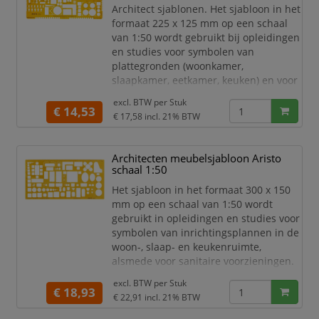
Architect sjablonen. Het sjabloon in het
Lettersjabloon
formaat 225 x 125 mm op een schaal
H-profiel
van 1:50 wordt gebruikt bij opleidingen
Middelsc
en studies voor symbolen van
plattegronden (woonkamer,
slaapkamer, eetkamer, keuken) en voor
de weergave van isolatielagen in zes
excl. BTW per
Stuk
verschillende afmetingen. Het sjabloon
€ 14,53
€ 17,58
incl. 21% BTW
is gemaakt van contrast versterkt
oranje transparant kunststof en
voorzien van inktnoppen. Het sjabloon
Architecten meubelsjabloon Aristo
is geschikt voor inktpennen van 0,35
schaal 1:50
mm en voor vulpotloden v
Het sjabloon in het formaat 300 x 150
mm op een schaal van 1:50 wordt
gebruikt in opleidingen en studies voor
symbolen van inrichtingsplannen in de
woon-, slaap- en keukenruimte,
alsmede voor sanitaire voorzieningen.
Het sjabloon is gemaakt van contrast
excl. BTW per
Stuk
versterkt oranje transparant kunststof
€ 18,93
€ 22,91
incl. 21% BTW
en voorzien van inktnoppen. Hij is
geschikt voor inktpennen van 0,5 mm