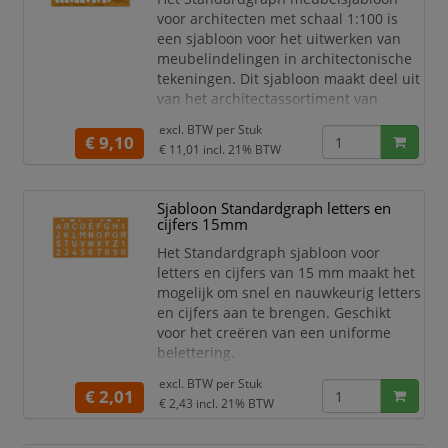
Voor cirkels
voor architecten met schaal 1:100 is
Voor technisch tekenwerk
een sjabloon voor het uitwerken van
Voor geometrisch tekenwerk
meubelindelingen in architectonische
Nauwkeurig tekenen
tekeningen. Dit sjabloon maakt deel uit
Meerdere cirkelformaten
van het architectassortiment van
Sjabloonuitvoering
Standardgraph en is ontworpen voor
excl. BTW per
Stuk
On
tekeningen en plattegronden op schaal
€ 9,10
€ 11,01
incl. 21% BTW
1:100. Uitvoering: meubelsjabloon voor
architecten met schaalverhouding
1:100.
Sjabloon Standardgraph letters en
cijfers 15mm
Sjabloon Standardgraph
Meubelsjabloon
Het Standardgraph sjabloon voor
Voor architecten
letters en cijfers van 15 mm maakt het
Schaal 1:100
mogelijk om snel en nauwkeurig letters
Voor meubelindeling
en cijfers aan te brengen. Geschikt
voor het creëren van een uniforme
belettering.
Sjabloon voor letters en cijfers
excl. BTW per
Stuk
€ 2,01
Letterhoogte 15 mm
€ 2,43
incl. 21% BTW
Merk Standardgraph
Voor letters