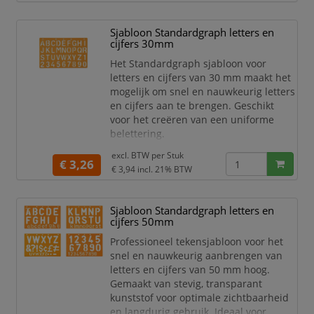
Sjabloon Standardgraph
Plattegrond 2
Sjabloon Standardgraph letters en
Voor plattegronden
cijfers 30mm
Voor technische tekeningen
Het Standardgraph sjabloon voor
Sjabloon uitvoering
letters en cijfers van 30 mm maakt het
Voor tekeningen
mogelijk om snel en nauwkeurig letters
Onderdeel van tekenassortiment
en cijfers aan te brengen. Geschikt
Standardgraph merk
voor het creëren van een uniforme
belettering.
Sjabloon voor letters en cijfers
excl. BTW per
Stuk
€ 3,26
Letterhoogte 30 mm
€ 3,94
incl. 21% BTW
Merk Standardgraph
Voor letters
Sjabloon Standardgraph letters en
Voor cijfers
cijfers 50mm
Uniforme belettering
Nauwkeurig aanbrengen
Professioneel tekensjabloon voor het
Sjabloonuitvoering
snel en nauwkeurig aanbrengen van
Voor markeringen
letters en cijfers van 50 mm hoog.
Voor opschriften
Gemaakt van stevig, transparant
kunststof voor optimale zichtbaarheid
en langdurig gebruik. Ideaal voor