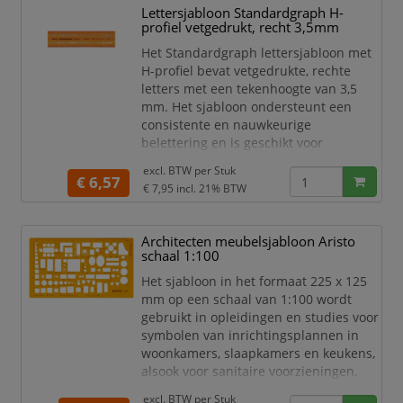
Lettersjabloon Standardgraph H-
Voor cijfers
profiel vetgedrukt, recht 3,5mm
Uniforme belettering
Nauwkeurig aanbrengen
Het Standardgraph lettersjabloon met
Sjabloonuitvoering
H-profiel bevat vetgedrukte, rechte
Voor markeringen
letters met een tekenhoogte van 3,5
Voor opschriften
mm. Het sjabloon ondersteunt een
consistente en nauwkeurige
belettering en is geschikt voor
technisch tekenwerk, markeringen en
excl. BTW per
Stuk
andere toepassingen waarbij uniforme
€ 6,57
€ 7,95
incl. 21% BTW
letters gewenst zijn.
Lettersjabloon
Architecten meubelsjabloon Aristo
H-profiel
schaal 1:100
Vetgedrukt
Recht
Het sjabloon in het formaat 225 x 125
3,5 mm
mm op een schaal van 1:100 wordt
Merk Standardgraph
gebruikt in opleidingen en studies voor
Voor belettering
symbolen van inrichtingsplannen in
Uniforme letters
woonkamers, slaapkamers en keukens,
Nauwkeurige belettering
alsook voor sanitaire voorzieningen.
Voor technisch tekenwerk
Het sjabloon is gemaakt van contrast
excl. BTW per
Stuk