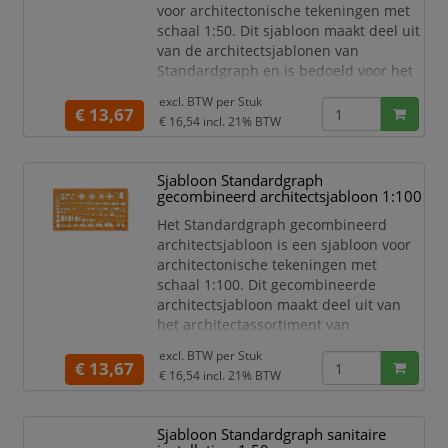
H-profiel
voor architectonische tekeningen met
Middelschr
schaal 1:50. Dit sjabloon maakt deel uit
van de architectsjablonen van
Standardgraph en is bedoeld voor het
uitwerken van werkplannen en
excl. BTW per
Stuk
technische tekeningen op schaal 1:50.
€ 13,67
€ 16,54
incl. 21% BTW
Uitvoering: architect werkplansjabloon
1 met schaalverhouding 1:50.
Sjabloon Standardgraph
Sjabloon Standardgraph
gecombineerd architectsjabloon 1:100
Architect werkplan 1
Schaal 1:50
Het Standardgraph gecombineerd
Architectsjabloon
architectsjabloon is een sjabloon voor
Voor architectonische tekeningen
architectonische tekeningen met
Voor w
schaal 1:100. Dit gecombineerde
architectsjabloon maakt deel uit van
het architectassortiment van
Standardgraph en is bedoeld voor het
excl. BTW per
Stuk
uitwerken van tekeningen en plannen
€ 13,67
€ 16,54
incl. 21% BTW
op schaal 1:100. Uitvoering:
gecombineerd architectsjabloon met
schaalverhouding 1:100.
Sjabloon Standardgraph sanitaire