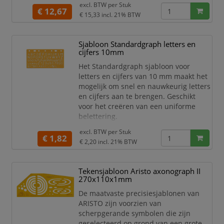
excl. BTW per
Stuk
en is bedoeld voor het tekenen van
€ 12,67
€ 15,33
incl. 21% BTW
formaties en symbolen die verband
houden met NATO troepenformaties.
Uitvoering: sjabloon NATO
Sjabloon Standardgraph letters en
troepenformaties.
cijfers 10mm
Sjabloon Standardgraph
Het Standardgraph sjabloon voor
NATO troepenformaties
letters en cijfers van 10 mm maakt het
Tekensjabloon
mogelijk om snel en nauwkeurig letters
Vo
en cijfers aan te brengen. Geschikt
voor het creëren van een uniforme
belettering.
Sjabloon voor letters en cijfers
excl. BTW per
Stuk
€ 1,82
Letterhoogte 10 mm
€ 2,20
incl. 21% BTW
Merk Standardgraph
Voor letters
Tekensjabloon Aristo axonograph II
Voor cijfers
270x110x1mm
Uniforme belettering
Nauwkeurig aanbrengen
De maatvaste precisiesjablonen van
Sjabloonuitvoering
ARISTO zijn voorzien van
Voor markeringen
scherpgerande symbolen die zijn
Voor opschriften
geselecteerd op grond van een grote