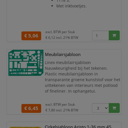
1118 S.
Met inktvoetjes.
excl. BTW per
Stuk
€ 5,06
€ 6,12
incl. 21% BTW
Meubilairsjabloon
Linex meubilairsjabloon
Nauwkeurigheid bij het tekenen.
Plastic meubilairsjabloon in
transparante groene kunststof voor het
uittekenen van interieurs met potlood
of fineliner. In ophangetui.
excl. BTW per
Stuk
€ 6,45
€ 7,80
incl. 21% BTW
Cirkelsjabloon Aristo 1-36 mm 45