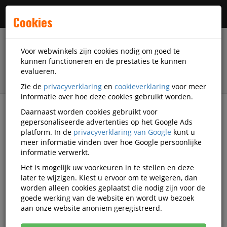
Menu
Cookies
Voor webwinkels zijn cookies nodig om goed te
kunnen functioneren en de prestaties te kunnen
evalueren.
Zie de
privacyverklaring
en
cookieverklaring
voor meer
informatie over hoe deze cookies gebruikt worden.
Daarnaast worden cookies gebruikt voor
filter
gepersonaliseerde advertenties op het Google Ads
platform. In de
privacyverklaring van Google
kunt u
Schrijfwaren
Schrijfwaar-accessoires
meer informatie vinden over hoe Google persoonlijke
Sjablonen
informatie verwerkt.
Het is mogelijk uw voorkeuren in te stellen en deze
Sjablonen
later te wijzigen. Kiest u ervoor om te weigeren, dan
worden alleen cookies geplaatst die nodig zijn voor de
goede werking van de website en wordt uw bezoek
Populariteit
aan onze website anoniem geregistreerd.