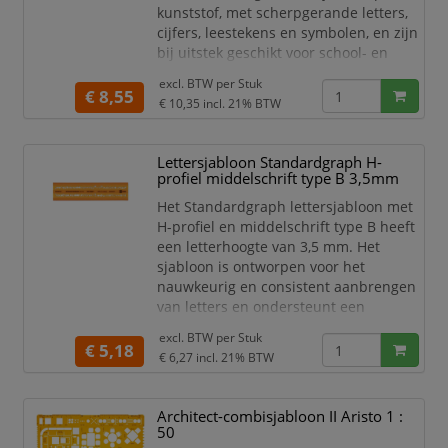
kunststof, met scherpgerande letters,
mechanische potloden 0,7mm.
cijfers, leestekens en symbolen, en zijn
bij uitstek geschikt voor school- en
onderwijstoepassingen. Het H-profiel
excl. BTW per
Stuk
sjabloon type B in het formaat 180 x 40
€ 8,55
€ 10,35
incl. 21% BTW
mm, voorzien van randstroken en
afstandsklemmen, is geschikt voor
inktpennen en voldoet aan de normen
Lettersjabloon Standardgraph H-
ISO 3098/1 en DIN 6776 en aan de
profiel middelschrift type B 3,5mm
normen voor
Het Standardgraph lettersjabloon met
H-profiel en middelschrift type B heeft
een letterhoogte van 3,5 mm. Het
sjabloon is ontworpen voor het
nauwkeurig en consistent aanbrengen
van letters en ondersteunt een
uniforme belettering bij technisch
excl. BTW per
Stuk
tekenwerk, markeringen en andere
€ 5,18
€ 6,27
incl. 21% BTW
toepassingen waarbij een verzorgde
letterweergave gewenst is. Het maakt
deel uit van het Standardgraph
Architect-combisjabloon II Aristo 1 :
assortiment voor teken- en
50
sjabloonwerk.