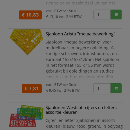
symbolen en maakt deel uit van het
Standardgraph assortiment voor
excl. BTW per
Stuk
€ 10,83
technische documentatie en
€ 13,10
incl. 21% BTW
ontwerpwerkzaamheden.
Sjabloon
Sjabloon Aristo "metaalbewerking"
Electro-Combi
Merk Standardgraph
Sjabloon "metaalbewerking", voor
Voor elektrische symbolen
middelbaar en hogere opleiding. 6-
Voor schema's
kantige schroeven, inbusbouten, , etc.
Voor technische tekeningen
Formaat 155x155x1,3mm Het sjabloon
Gecombineerde uitvoering
in het formaat 155 x 155 mm wordt
Nauwkeurig tek
gebruikt bij opleidingen en studies
voor zeskantbouten, zeskantmoffen,
lassymbolen, vorm- en
excl. BTW per
Stuk
€ 7,81
positietoleranties, markering van
€ 9,45
incl. 21% BTW
werkstukranden en
oppervlaktespecificaties. Het sjabloon
is gemaakt van contrast versterkende
Sjablonen Westcott cijfers en letters
oranje transparante kunststof en
assortie kleuren
voldoet aan de normen
Cijfer- en letter Sjablonen in assorti
kleuren (blauw, rood, groen). In polybag