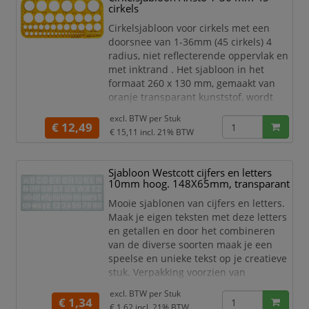
cirkels
Cirkelsjabloon voor cirkels met een
doorsnee van 1-36mm (45 cirkels) 4
radius, niet reflecterende oppervlak en
met inktrand . Het sjabloon in het
formaat 260 x 130 mm, gemaakt van
oranje transparant kunststof, wordt
gebruikt voor cirkels met Ø van 1 tot 36
excl. BTW per
Stuk
mm (45 cirkels). 4 hoekradii 20 tot 32
€ 12,49
€ 15,11
incl. 21% BTW
mm, instructiemarkeringen, fijne
schaalverdeling 0,5 (Ø 1-10),
afkortingen, cijfers 3,5 mm en een
Sjabloon Westcott cijfers en letters
vingerlift completeren het
10mm hoog. 148X65mm, transparant
prestatiespectrum van het "AR
Mooie sjablonen van cijfers en letters.
Maak je eigen teksten met deze letters
en getallen en door het combineren
van de diverse soorten maak je een
speelse en unieke tekst op je creatieve
stuk. Verpakking voorzien van
europonsing.
excl. BTW per
Stuk
€ 1,34
Westcott sjabloon.
€ 1,62
incl. 21% BTW