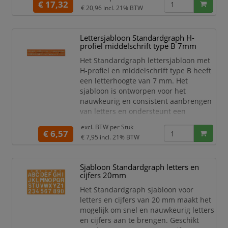
Voor markering
versterkt oranje transparant kunststof
€ 17,32
€ 20,96
incl. 21% BTW
en voorzien van inktnoppen. Hij is
geschikt voor inktpennen van 0,35 mm
en fijnkorrelige potloden van 0,3 mm
Lettersjabloon Standardgraph H-
en voldoet aan de normen voor
profiel middelschrift type B 7mm
microfilmen.
Het Standardgraph lettersjabloon met
Aris
H-profiel en middelschrift type B heeft
een letterhoogte van 7 mm. Het
sjabloon is ontworpen voor het
nauwkeurig en consistent aanbrengen
van letters en ondersteunt een
uniforme belettering bij technisch
excl. BTW per
Stuk
tekenwerk, markeringen en andere
€ 6,57
€ 7,95
incl. 21% BTW
toepassingen waarbij een verzorgde
letterweergave gewenst is. Het maakt
deel uit van het Standardgraph
Sjabloon Standardgraph letters en
assortiment voor teken- en
cijfers 20mm
sjabloonwerk.
Het Standardgraph sjabloon voor
Lettersjabloon
letters en cijfers van 20 mm maakt het
H-profiel
mogelijk om snel en nauwkeurig letters
Middelschr
en cijfers aan te brengen. Geschikt