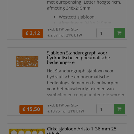
met europonsing. Letter hoogte 4cm.
afmeting 348x215mm
Westcott sjabloon.
Afmetingen: 348 x 215mm.
Cijfer- en letter sjablonen in
excl. BTW per
Stuk
€ 2,12
assorti kleuren (blauw, rood of
€ 2,57
incl. 21% BTW
groen).
Letter hoogte 40mm.
Sjabloon Standardgraph voor
Verpakt in polybag met
hydraulische en pneumatische
europonsing.
bedienings- e
Het Standardgraph sjabloon voor
hydraulische en pneumatische
bedieningselementen is ontworpen
voor het nauwkeurig tekenen van
symbolen en componenten die worden
gebruikt in hydraulische en
excl. BTW per
Stuk
pneumatische schema's. Het sjabloon
€ 15,50
€ 18,76
incl. 21% BTW
ondersteunt een consistente weergave
van bedieningselementen binnen
technische tekeningen en
Cirkelsjabloon Aristo 1-36 mm 25
documentatie en maakt deel uit van
cirkels