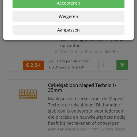
Accepteren
Lettersjabloon Linex
hoofletters/letters/cijfers set á 3 stuks
Weigeren
Set bestaande uit 10 mm, 20 mm
en 30 mm sjablonen met
Aanpassen
hoofdletters, cijfers en symbolen.
Voor thuisgebruik, op school of
op kantoor.
Voor het snel en gemakkelijk
schrijven van etiketten,
excl. BTW per
Stuk 1 Set
naamborden en vele andere
€ 2,54
€ 3,07
incl. 21% BTW
doeleinden.
De inktnoppen voorkomen dat de
inkt vlekt.
Cirkelsjabloon Maped Technic 1-
Doorschijnend groen PP.
35mm
Maak perfecte cirkels met de Maped
Technic cirkelsjabloon! Dit handige
sjabloon is ontworpen voor iedereen
die precisie en nauwkeurigheid nodig
heeft bij het tekenen of ontwerpen.
Met een bereik van 1 tot 35 mm biedt
deze cirkelsjabloon een scala aan