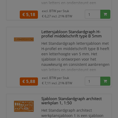
Nauwkeurige belettering
van letters en ondersteunt een
Voor technisch tekenwerk
uniforme belettering bij technisch
excl. BTW per
Stuk
Voor markeringen
tekenwerk, markeringen en andere
€ 5,18
€ 6,27
incl. 21% BTW
Sj
toepassingen waarbij een verzorgde
letterweergave gewenst is. Het maakt
deel uit van het Standardgraph
Lettersjabloon Standardgraph H-
assortiment voor teken- en
profiel middelschrift type B 5mm
sjabloonwerk.
Het Standardgraph lettersjabloon met
Lettersjabloon
H-profiel en middelschrift type B heeft
H-profiel
een letterhoogte van 5 mm. Het
Middelsc
sjabloon is ontworpen voor het
nauwkeurig en consistent aanbrengen
van letters en ondersteunt een
uniforme belettering bij technisch
excl. BTW per
Stuk
tekenwerk, markeringen en andere
€ 5,88
€ 7,11
incl. 21% BTW
toepassingen waarbij een verzorgde
letterweergave gewenst is. Het maakt
deel uit van het Standardgraph
Sjabloon Standardgraph architect
assortiment voor teken- en
werkplan 1, 1:50
sjabloonwerk.
Het Standardgraph architect
Lettersjabloon
werkplansjabloon 1 is een sjabloon