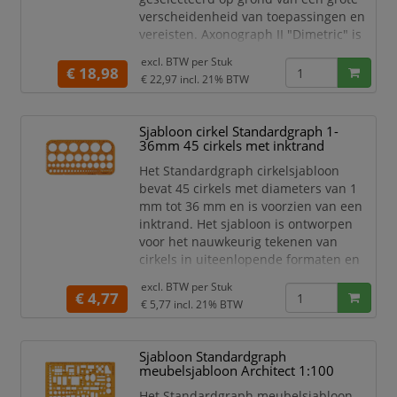
verscheidenheid van toepassingen en
vereisten. Axonograph II "Dimetric" is
een tekensjabloon gemaakt van
excl. BTW per
Stuk
contrast versterkt oranje transparant
€ 18,98
€ 22,97
incl. 21% BTW
plastic en vergemakkelijkt het tekenen
van ruimtelijke voorstellingen in
dimetrisch perspectief: hoogte-
Sjabloon cirkel Standardgraph 1-
breedteverhouding: 1:1:0,5. ellipsen 3
36mm 45 cirkels met inktrand
tot 36 mm ruimtelijke as, asverhoudi
Het Standardgraph cirkelsjabloon
bevat 45 cirkels met diameters van 1
mm tot 36 mm en is voorzien van een
inktrand. Het sjabloon is ontworpen
voor het nauwkeurig tekenen van
cirkels in uiteenlopende formaten en
ondersteunt een nette lijnvoering
excl. BTW per
Stuk
tijdens het tekenen.
€ 4,77
€ 5,77
incl. 21% BTW
Sjabloon cirkel
45 cirkels
Sjabloon Standardgraph
1-36 mm
meubelsjabloon Architect 1:100
Met inktrand
Merk Standardgraph
Het Standardgraph meubelsjabloon