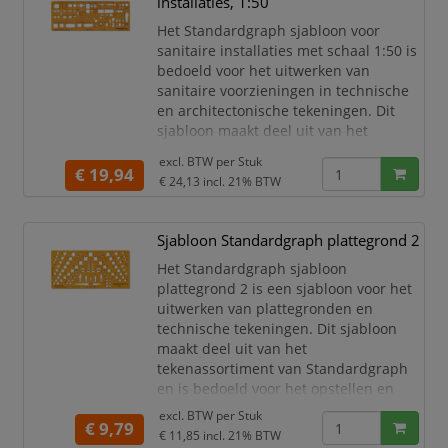
installaties, 1:50
Sjabloon Standardgraph
Gecombineerd architectsjabloon
Het Standardgraph sjabloon voor
Schaal 1:100
sanitaire installaties met schaal 1:50 is
Architectsjabloon
bedoeld voor het uitwerken van
Voor arch
sanitaire voorzieningen in technische
en architectonische tekeningen. Dit
sjabloon maakt deel uit van het
tekenassortiment van Standardgraph
excl. BTW per
Stuk
en is ontworpen voor tekeningen op
€ 19,94
€ 24,13
incl. 21% BTW
schaal 1:50. Uitvoering: sjabloon voor
sanitaire installaties met
schaalverhouding 1:50.
Sjabloon Standardgraph plattegrond 2
Sjabloon Standardgraph
Het Standardgraph sjabloon
Sanitaire installaties
plattegrond 2 is een sjabloon voor het
Schaal 1:50
uitwerken van plattegronden en
Voor sanitaire voorziening
technische tekeningen. Dit sjabloon
maakt deel uit van het
tekenassortiment van Standardgraph
en is bedoeld voor het opstellen en
uitwerken van plattegronden.
excl. BTW per
Stuk
€ 9,79
Uitvoering: plattegrond 2.
€ 11,85
incl. 21% BTW