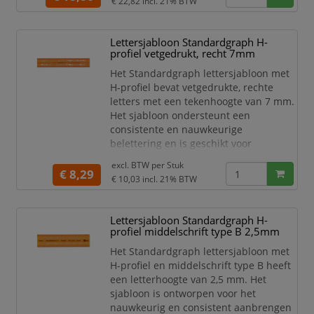
€ 22,82
incl. 21% BTW
hoeken en schalen heeft het sjabloon
verscheidene ellipsvormige
uitsparingen en verscheidene halve
Lettersjabloon Standardgraph H-
ellipsvormige uitsparingen.
profiel vetgedrukt, recht 7mm
Axonografen voldoen aan de DIN 5-
Het Standardgraph lettersjabloon met
voorschriften en
H-profiel bevat vetgedrukte, rechte
letters met een tekenhoogte van 7 mm.
Het sjabloon ondersteunt een
consistente en nauwkeurige
belettering en is geschikt voor
technisch tekenwerk, markeringen en
excl. BTW per
Stuk
andere toepassingen waarbij uniforme
€ 8,29
€ 10,03
incl. 21% BTW
letters gewenst zijn.
Lettersjabloon
Lettersjabloon Standardgraph H-
H-profiel
profiel middelschrift type B 2,5mm
Vetgedrukt
Recht
Het Standardgraph lettersjabloon met
7 mm
H-profiel en middelschrift type B heeft
Merk Standardgraph
een letterhoogte van 2,5 mm. Het
Voor belettering
sjabloon is ontworpen voor het
Uniforme letters
nauwkeurig en consistent aanbrengen