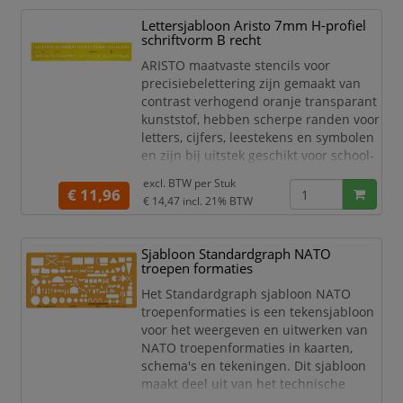
en fijnkorrelige potloden van 0,5 mm
Lettersjabloon Aristo 7mm H-profiel
en voldoet aan de DIN 18011-norm en
schriftvorm B recht
de normen voo
ARISTO maatvaste stencils voor
precisiebelettering zijn gemaakt van
contrast verhogend oranje transparant
kunststof, hebben scherpe randen voor
letters, cijfers, leestekens en symbolen
en zijn bij uitstek geschikt voor school-
en onderwijstoepassingen. Het H-
excl. BTW per
Stuk
profiel sjabloon type B in het formaat
€ 11,96
€ 14,47
incl. 21% BTW
225 x 45 mm, voorzien van randstroken
en afstandsklemmen, is geschikt voor
inktpennen en voldoet aan de normen
Sjabloon Standardgraph NATO
ISO 3098/1 en DIN 6776 en aan de
troepen formaties
normen v
Het Standardgraph sjabloon NATO
troepenformaties is een tekensjabloon
voor het weergeven en uitwerken van
NATO troepenformaties in kaarten,
schema's en tekeningen. Dit sjabloon
maakt deel uit van het technische
tekenassortiment van Standardgraph