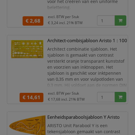
voor het creëren van een uniforme
belettering.
Sjabloon voor letters en cijfers
excl. BTW per
Stuk
€ 2,68
Letterhoogte 20 mm
€ 3,24
incl. 21% BTW
Merk Standardgraph
Voor letters
Architect-combisjabloon Aristo 1 : 100
Voor cijfers
Uniforme belettering
Architect combinatie sjabloon. Het
Nauwkeurig aanbrengen
sjabloon is gemaakt van contrast
Sjabloonuitvoering
versterkt oranje transparant kunststof
Voor markeringen
en voorzien van inktnoppen. Het
Voor opschriften
sjabloon is geschikt voor inktpennen
van 0,35 mm en voor vulpotloden van
0,3 mm. Hij voldoet aan de normen DIN
1356, DIN 18011 en DIN 18022, alsook
excl. BTW per
Stuk
€ 14,61
aan de normen voor microfilmen.
€ 17,68
incl. 21% BTW
Aristo architect combi sjabloon
1:100.
Eenheidsparaboolsjabloon Y Aristo
Gemaakt van contrastverhogend
oranje transparant kunststof.
ARISTO Unit Parabool Y is een
Voor het tekenen van symbolen
tekensjabloon gemaakt van contrast