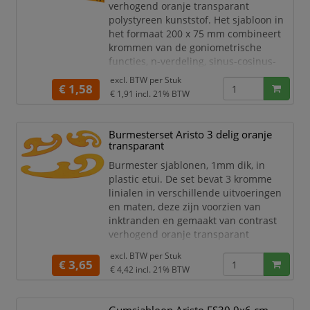
van p
verhogend oranje transparant
polystyreen kunststof. Het sjabloon in
het formaat 200 x 75 mm combineert
krommen van de goniometrische
functies, n-verdeling, sinus-cosinus-
tangens (E-functie). Het sjabloon is
excl. BTW per
Stuk
€ 1,58
geschikt voor inktpennen van 0,7 mm,
€ 1,91
incl. 21% BTW
pigmentliners, fijne potloden en
vulpotloden, is voorzien van
inktnoppen en voldoet aan de normen
Burmesterset Aristo 3 delig oranje
voor microfilmen.
transparant
Burmester sjablonen, 1mm dik, in
Aristo eenheidsparabool sj
plastic etui. De set bevat 3 kromme
linialen in verschillende uitvoeringen
en maten, deze zijn voorzien van
inktranden en gemaakt van contrast
verhogend oranje transparant
kunststof. Met deze set zijn er geen
excl. BTW per
Stuk
grenzen aan het boogtekenen op
€ 3,65
€ 4,42
incl. 21% BTW
school, opleiding, hobby en werk.
Aristo burmesterset.