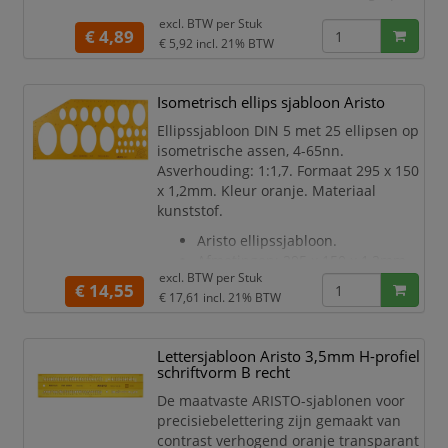
en is bedoeld voor het uitwerken van
excl. BTW per
Stuk
technische tekeningen en schema's
€ 4,89
€ 5,92
incl. 21% BTW
met betrekking tot elektrotechnische
installaties en toepassingen.
Uitvoering: sjabloon elektrotechniek.
Isometrisch ellips sjabloon Aristo
Sjabloon Standardgraph
Ellipssjabloon DIN 5 met 25 ellipsen op
Elektrotechniek
isometrische assen, 4-65nn.
Tekensjabloon
Asverhouding: 1:1,7. Formaat 295 x 150
Voor technische tekeningen
x 1,2mm. Kleur oranje. Materiaal
Voor sch
kunststof.
Aristo ellipssjabloon.
Afmetingen: 295 x 150 x 1,2mm.
excl. BTW per
Stuk
Gemaakt van contrastverhogend
€ 14,55
€ 17,61
incl. 21% BTW
oranje transparant kunststof.
25 ellipsen op isometrische
assen.
Lettersjabloon Aristo 3,5mm H-profiel
Voldoet aan DIN 5-normen en de
schriftvorm B recht
normen voor microfilmen.
De maatvaste ARISTO-sjablonen voor
Met inktnoppen.
precisiebelettering zijn gemaakt van
Geschikt voor inktvulpennen
contrast verhogend oranje transparant
0,5mm en 0,7mm, fijne en