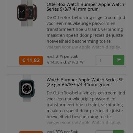
Apple Watch-scherm. De gladde
OtterBox Watch Bumper Apple Watch
randen van de OtterBox Case
Series 9/8/7 41mm bruin
blokkeren de kracht van impact en bed
De OtterBox-behuizing is gestroomlijnd
voor een nauwkeurige pasvorm en
transformeert hoe u traint, verbinding
maakt en speelt door precies de juiste
hoeveelheid bescherming toe te
voegen voor uw Apple Watch-display.
Haal je bewegingsdoelen, mis nooit
excl. BTW per
Stuk
meer een oproep of sms en
€ 11,82
€ 14,30
incl. 21% BTW
maximaliseer elke activiteit zonder je
zorgen te maken over het kraken van je
Apple Watch-scherm. De gladde
Watch Bumper Apple Watch Series SE
randen van de OtterBox Case
(2e gen)/6/SE/5/4 44mm groen
blokkeren de kracht van impact en bed
De OtterBox-behuizing is gestroomlijnd
voor een nauwkeurige pasvorm en
transformeert hoe u traint, verbinding
maakt en speelt door precies de juiste
hoeveelheid bescherming toe te
voegen voor uw Apple Watch-display.
Haal je bewegingsdoelen, mis nooit
excl. BTW per
Stuk