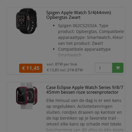
activiteit zonder je zorgen te hoeven
maken over het barsten van de display
Spigen Apple Watch 5/4(44mm)
van je Apple Watch. De gladde
Opbergtas Zwart
bumperblokken van de OtterBo
Spigen 062CS25324. Type
product: Opbergtas, Compatibele
apparaattype: Smartwatch, Kleur
van het product: Zwart
Compatibele apparaattype
Smartwatch
Type product Opbergtas
excl. BTW per
Stuk
Kleur van het product Zwart
€ 11,45
€ 13,85
incl. 21% BTW
Merkcompatibiliteit Apple
Materiaal Thermoplastic
polyurethaan (TPU)
Case Eclipse Apple Watch Series 9/8/7
Veiligheidsfunties Krasbestendig,
45mm bessen roze screenprotector
Schokbestendig
Elke minuut van de dag is er een kans
Gesp kleur Grijs
op ongelukken. Activiteitenringen
Compatibiliteit Apple Watch
sluiten, rondjes draaien op kantoor en
Series 4 (44mm)
de top bereiken op je favoriete trail -
omzeil elke kans op schade met totale
bescherming van dit alles-in-één Apple