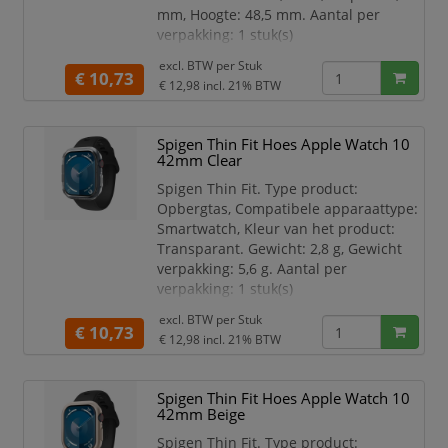
mm, Hoogte: 48,5 mm. Aantal per
verpakking: 1 stuk(s)
Compatibele apparaattype
excl. BTW per
Stuk
€ 10,73
Smartwatch
€ 12,98
incl. 21% BTW
Type product Opbergtas
Kleur van het product Zwart
Spigen Thin Fit Hoes Apple Watch 10
Merkcompatibiliteit Apple
42mm Clear
Materiaal Polycarbonaat (PC)
Veiligheidsfunties Krasbestendig
Spigen Thin Fit. Type product:
Compatibiliteit Apple Watch 10
Opbergtas, Compatibele apparaattype:
(42mm)
Smartwatch, Kleur van het product:
Transparant. Gewicht: 2,8 g, Gewicht
verpakking: 5,6 g. Aantal per
verpakking: 1 stuk(s)
Compatibele apparaattype
excl. BTW per
Stuk
€ 10,73
Smartwatch
€ 12,98
incl. 21% BTW
Type product Opbergtas
Kleur van het product
Spigen Thin Fit Hoes Apple Watch 10
Transparant
42mm Beige
Merkcompatibiliteit Apple
Materiaal Polycarbonaat (PC)
Spigen Thin Fit. Type product: