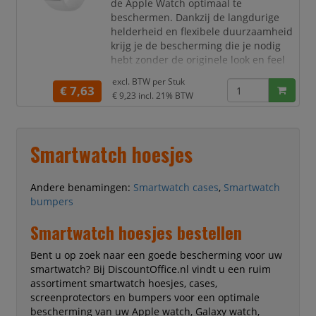
de Apple Watch optimaal te
beschermen. Dankzij de langdurige
helderheid en flexibele duurzaamheid
krijg je de bescherming die je nodig
hebt zonder de originele look en feel
van het horloge te verliezen.
excl. BTW per
Stuk
Deze case heeft ook een extra
€ 7,63
€ 9,23
incl. 21% BTW
beschermlaag voor over het scherm
van je smartwatch, waardoor je extra
bescherming biedt voor optimaal en
eindeloos gebruik! Je bevestigt de case
Smartwatch hoesjes
super eenvoudig waarna je optima
Andere benamingen:
Smartwatch cases
,
Smartwatch
bumpers
Smartwatch hoesjes bestellen
Bent u op zoek naar een goede bescherming voor uw
smartwatch? Bij DiscountOffice.nl vindt u een ruim
assortiment smartwatch hoesjes, cases,
screenprotectors en bumpers voor een optimale
bescherming van uw Apple watch, Galaxy watch,