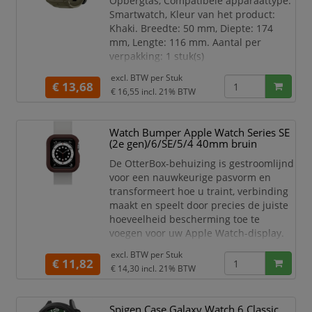
Opbergtas, Compatibele apparaattype:
Schokbestendig
Smartwatch, Kleur van het product:
Gesp kleur Zwart
Khaki. Breedte: 50 mm, Diepte: 174
mm, Lengte: 116 mm. Aantal per
verpakking: 1 stuk(s)
Met de Rugged Armor™ Pro Case geef
excl. BTW per
Stuk
€ 13,68
je je Apple Watch een stoere look! De
€ 16,55
incl. 21% BTW
case en het bandje zijn vervaardigd
van flexibel TPU-materiaal en hebben
Watch Bumper Apple Watch Series SE
een schokabsorberende werking. TPU
(2e gen)/6/SE/5/4 40mm bruin
staat bekend om de hoge flexibiliteit,
ook bij lage temperaturen, e
De OtterBox-behuizing is gestroomlijnd
voor een nauwkeurige pasvorm en
transformeert hoe u traint, verbinding
maakt en speelt door precies de juiste
hoeveelheid bescherming toe te
voegen voor uw Apple Watch-display.
Haal je bewegingsdoelen, mis nooit
excl. BTW per
Stuk
meer een oproep of sms en
€ 11,82
€ 14,30
incl. 21% BTW
maximaliseer elke activiteit zonder je
zorgen te maken over het kraken van je
Apple Watch-scherm. De gladde
Spigen Case Galaxy Watch 6 Classic