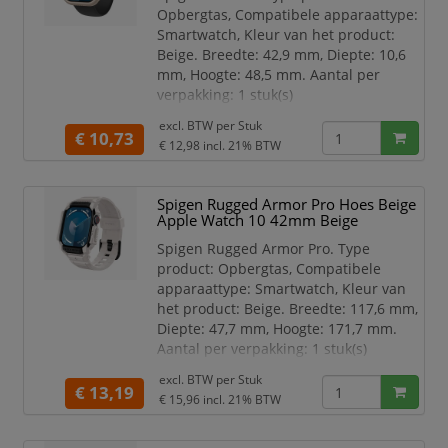
Veiligheidsfunties Krasbestendig
Opbergtas, Compatibele apparaattype:
Compatibiliteit Apple Watch 10
Smartwatch, Kleur van het product:
(42mm)
Beige. Breedte: 42,9 mm, Diepte: 10,6
mm, Hoogte: 48,5 mm. Aantal per
verpakking: 1 stuk(s)
Compatibele apparaattype
excl. BTW per
Stuk
€ 10,73
Smartwatch
€ 12,98
incl. 21% BTW
Type product Opbergtas
Kleur van het product Beige
Spigen Rugged Armor Pro Hoes Beige
Merkcompatibiliteit Apple
Apple Watch 10 42mm Beige
Materiaal Polycarbonaat (PC)
Veiligheidsfunties Krasbestendig
Spigen Rugged Armor Pro. Type
Compatibiliteit Apple Watch 10
product: Opbergtas, Compatibele
(42mm)
apparaattype: Smartwatch, Kleur van
het product: Beige. Breedte: 117,6 mm,
Diepte: 47,7 mm, Hoogte: 171,7 mm.
Aantal per verpakking: 1 stuk(s)
Compatibele apparaattype
excl. BTW per
Stuk
€ 13,19
Smartwatch
€ 15,96
incl. 21% BTW
Type product Opbergtas
Kleur van het product Beige