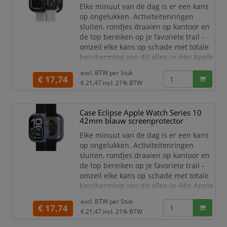
Elke minuut van de dag is er een kans
op ongelukken. Activiteitenringen
sluiten, rondjes draaien op kantoor en
de top bereiken op je favoriete trail -
omzeil elke kans op schade met totale
bescherming van dit alles-in-één Apple
Watch-hoesje met screenprotector. De
excl. BTW per
Stuk
Eclipse Case voor Apple Watch
€ 17,74
€ 21,47
incl. 21% BTW
integreert een slanke stootrand met
een ingebouwde screenprotector die
samenwerken om je horloge in
Case Eclipse Apple Watch Series 10
topconditie te houden. Met zijn
42mm blauw screenprotector
precieze pasvorm en hog
Elke minuut van de dag is er een kans
op ongelukken. Activiteitenringen
sluiten, rondjes draaien op kantoor en
de top bereiken op je favoriete trail -
omzeil elke kans op schade met totale
bescherming van dit alles-in-één Apple
Watch-hoesje met screenprotector. De
excl. BTW per
Stuk
Eclipse Case voor Apple Watch
€ 17,74
€ 21,47
incl. 21% BTW
integreert een slanke stootrand met
een ingebouwde screenprotector die