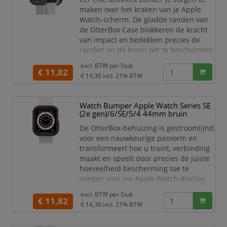
maken over het kraken van je Apple
Watch-scherm. De gladde randen van
de OtterBox Case blokkeren de kracht
van impact en bedekken precies de
randen en de kroon om te beschermen
tegen stoten en krassen. Je ultieme
excl. BTW per
Stuk
trainingspartner heeft nu de
€ 11,82
€ 14,30
incl. 21% BTW
fundamentele bescherming die je voor
iedere activiteit eist. Kenmerken:
Gladde bumperbeschermers,
Watch Bumper Apple Watch Series SE
randen en kroon
(2e gen)/6/SE/5/4 44mm bruin
Bestaat voor 90% uit gerecycled
De OtterBox-behuizing is gestroomlijnd
plast
voor een nauwkeurige pasvorm en
transformeert hoe u traint, verbinding
maakt en speelt door precies de juiste
hoeveelheid bescherming toe te
voegen voor uw Apple Watch-display.
Haal je bewegingsdoelen, mis nooit
excl. BTW per
Stuk
meer een oproep of sms en
€ 11,82
€ 14,30
incl. 21% BTW
maximaliseer elke activiteit zonder je
zorgen te maken over het kraken van je