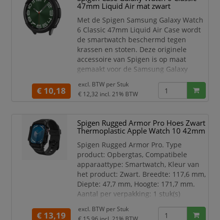
randen van de OtterBox Case
47mm Liquid Air mat zwart
blokkeren de kracht van impact en bed
Met de Spigen Samsung Galaxy Watch
6 Classic 47mm Liquid Air Case wordt
de smartwatch beschermd tegen
krassen en stoten. Deze originele
accessoire van Spigen is op maat
gemaakt voor de Samsung Galaxy
Watch 6 Classic 47mm en voorzien van
excl. BTW per
Stuk
uitsparingen voor poorten, knoppen en
€ 10,18
€ 12,32
incl. 21% BTW
de hartslagsensor. Bovendien is het
mogelijk om de smartwatch draadloos
op te laden zonder het Samsung
Spigen Rugged Armor Pro Hoes Zwart
Galaxy Watch 6 Classic 47mm hoesje te
Thermoplastic Apple Watch 10 42mm
verwijderen. De Spigen Liquid Air
Spigen Rugged Armor Pro. Type
product: Opbergtas, Compatibele
apparaattype: Smartwatch, Kleur van
het product: Zwart. Breedte: 117,6 mm,
Diepte: 47,7 mm, Hoogte: 171,7 mm.
Aantal per verpakking: 1 stuk(s)
Compatibele apparaattype
excl. BTW per
Stuk
€ 13,19
Smartwatch
€ 15,96
incl. 21% BTW