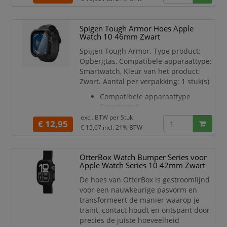
Type product Opbergtas
Kleur van het product Zwart
Spigen Tough Armor Hoes Apple
Merkcompatibiliteit Apple
Watch 10 46mm Zwart
Materiaal Thermoplastic
polyurethaan (TPU)
Spigen Tough Armor. Type product:
Veiligheidsfunties
Opbergtas, Compatibele apparaattype:
Schokbestendig
Smartwatch, Kleur van het product:
Kleurnaam Matte
Zwart. Aantal per verpakking: 1 stuk(s)
Compatibele apparaattype
Smartwatch
Type product Opbergtas
excl. BTW per
Stuk
€ 12,95
Kleur van het product Zwart
€ 15,67
incl. 21% BTW
Merkcompatibiliteit Apple
Materiaal Polycarbonaat (PC),
OtterBox Watch Bumper Series voor
Thermoplastic polyurethaan
Apple Watch Series 10 42mm Zwart
(TPU)
Veiligheidsfunties Valbestendig
De hoes van OtterBox is gestroomlijnd
Type schermbeschermer
voor een nauwkeurige pasvorm en
Doorzichtige schermbeschermer
transformeert de manier waarop je
traint, contact houdt en ontspant door
precies de juiste hoeveelheid