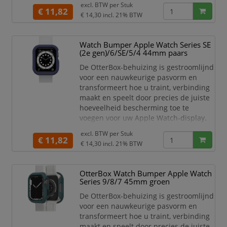
excl. BTW per
Stuk
trainingspartner heeft nu de
€ 11,82
€ 14,30
incl. 21% BTW
fundamentele bescherming die je voor
iedere activiteit eist. Kenmerken:
Gladde bumperbeschermers,
Watch Bumper Apple Watch Series SE
randen en kroon
(2e gen)/6/SE/5/4 44mm paars
Bestaat voor 90% uit gerecycled
De OtterBox-behuizing is gestroomlijnd
plast
voor een nauwkeurige pasvorm en
transformeert hoe u traint, verbinding
maakt en speelt door precies de juiste
hoeveelheid bescherming toe te
voegen voor uw Apple Watch-display.
Haal je bewegingsdoelen, mis nooit
excl. BTW per
Stuk
meer een oproep of sms en
€ 11,82
€ 14,30
incl. 21% BTW
maximaliseer elke activiteit zonder je
zorgen te maken over het kraken van je
Apple Watch-scherm. De gladde
OtterBox Watch Bumper Apple Watch
randen van de OtterBox Case
Series 9/8/7 45mm groen
blokkeren de kracht van impact en bed
De OtterBox-behuizing is gestroomlijnd
voor een nauwkeurige pasvorm en
transformeert hoe u traint, verbinding
maakt en speelt door precies de juiste