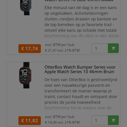
precieze pasvorm en hog
Elke minuut van de dag is er een kans
op ongelukken. Activiteitenringen
sluiten, rondjes draaien op kantoor en
de top bereiken op je favoriete trail -
omzeil elke kans op schade met totale
bescherming van dit alles-in-één Apple
Watch-hoesje met screenprotector. De
excl. BTW per
Stuk
Eclipse Case voor Apple Watch
€ 17,74
€ 21,47
incl. 21% BTW
integreert een slanke stootrand met
een ingebouwde screenprotector die
samenwerken om je horloge in
OtterBox Watch Bumper Series voor
topconditie te houden. Met zijn
Apple Watch Series 10 46mm Bruin
precieze pasvorm en hog
De hoes van OtterBox is gestroomlijnd
voor een nauwkeurige pasvorm en
transformeert de manier waarop je
traint, contact houdt en ontspant door
precies de juiste hoeveelheid
bescherming toe te voegen voor de
display van je Apple Watch. Behaal je
excl. BTW per
Stuk
bewegingsdoelen, mis nooit meer een
€ 11,82
€ 14,30
incl. 21% BTW
oproep of sms en maximaliseer elke