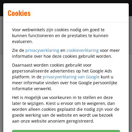
Menu
Cookies
Voor webwinkels zijn cookies nodig om goed te
kunnen functioneren en de prestaties te kunnen
evalueren.
Zie de
privacyverklaring
en
cookieverklaring
voor meer
informatie over hoe deze cookies gebruikt worden.
Daarnaast worden cookies gebruikt voor
filter
gepersonaliseerde advertenties op het Google Ads
platform. In de
privacyverklaring van Google
kunt u
Accessoires
Smartwatch accessoires
meer informatie vinden over hoe Google persoonlijke
Smartwatch hoesjes
informatie verwerkt.
Het is mogelijk uw voorkeuren in te stellen en deze
Smartwatch hoesjes
later te wijzigen. Kiest u ervoor om te weigeren, dan
worden alleen cookies geplaatst die nodig zijn voor de
goede werking van de website en wordt uw bezoek
Populariteit
aan onze website anoniem geregistreerd.