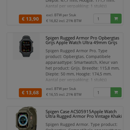
Diepte: 47,7 mm, Hoogte: 171,7 mm.
Aantal per verpakking: 1 stuk(s)
Compatibele apparaattype
excl. BTW per
Stuk
€ 13,90
Smartwatch
€ 16,82
incl. 21% BTW
Type product Opbergtas
Kleur van het product Zwart
Spigen Rugged Armor Pro Opbergtas
Merkcompatibiliteit Apple
Grijs Apple Watch Ultra 49mm Grijs
Materiaal Thermoplastic
polyurethaan (TPU)
Spigen Rugged Armor Pro. Type
Veiligheidsfunties
product: Opbergtas, Compatibele
Schokbestendig
apparaattype: Smartwatch, Kleur van
Kleurnaam Matte
het product: Grijs. Breedte: 115,8 mm,
Diepte: 50 mm, Hoogte: 174,5 mm.
Aantal per verpakking: 1 stuk(s)
Compatibele apparaattype
excl. BTW per
Stuk
€ 13,68
Smartwatch
€ 16,55
incl. 21% BTW
Type product Opbergtas
Kleur van het product Grijs
Spigen Case ACS05915Apple Watch
Merkcompatibiliteit Apple
Ultra Rugged Armor Pro Vintage Khaki
Materiaal Thermoplastic
polyurethaan (TPU)
Spigen Rugged Armor. Type product:
Veiligheidsfunties