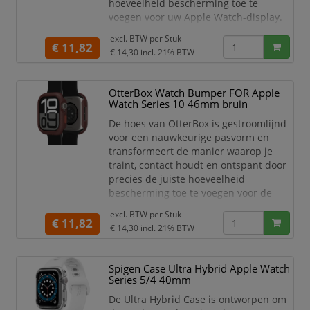
hoeveelheid bescherming toe te
voegen voor uw Apple Watch-display.
Haal je bewegingsdoelen, mis nooit
excl. BTW per
Stuk
meer een oproep of sms en
€ 11,82
€ 14,30
incl. 21% BTW
maximaliseer elke activiteit zonder je
zorgen te maken over het kraken van je
Apple Watch-scherm. De gladde
OtterBox Watch Bumper FOR Apple
randen van de OtterBox Case
Watch Series 10 46mm bruin
blokkeren de kracht van impact en bed
De hoes van OtterBox is gestroomlijnd
voor een nauwkeurige pasvorm en
transformeert de manier waarop je
traint, contact houdt en ontspant door
precies de juiste hoeveelheid
bescherming toe te voegen voor de
display van je Apple Watch. Behaal je
excl. BTW per
Stuk
bewegingsdoelen, mis nooit meer een
€ 11,82
€ 14,30
incl. 21% BTW
oproep of sms en maximaliseer elke
activiteit zonder je zorgen te hoeven
maken over het barsten van de display
Spigen Case Ultra Hybrid Apple Watch
van je Apple Watch. De gladde
Series 5/4 40mm
bumperblokken van de OtterBo
De Ultra Hybrid Case is ontworpen om