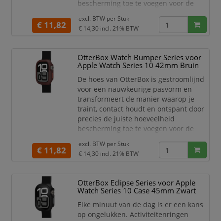
bescherming toe te voegen voor de
display van je Apple Watch. Behaal je
excl. BTW per
Stuk
bewegingsdoelen, mis nooit meer een
€ 11,82
€ 14,30
incl. 21% BTW
oproep of sms en maximaliseer elke
activiteit zonder je zorgen te hoeven
maken over het barsten van de display
OtterBox Watch Bumper Series voor
van je Apple Watch. De gladde
Apple Watch Series 10 42mm Bruin
bumperblokken van de OtterBo
De hoes van OtterBox is gestroomlijnd
voor een nauwkeurige pasvorm en
transformeert de manier waarop je
traint, contact houdt en ontspant door
precies de juiste hoeveelheid
bescherming toe te voegen voor de
display van je Apple Watch. Behaal je
excl. BTW per
Stuk
bewegingsdoelen, mis nooit meer een
€ 11,82
€ 14,30
incl. 21% BTW
oproep of sms en maximaliseer elke
activiteit zonder je zorgen te hoeven
maken over het barsten van de display
OtterBox Eclipse Series voor Apple
van je Apple Watch. De gladde
Watch Series 10 Case 45mm Zwart
bumperblokken van de OtterBo
Elke minuut van de dag is er een kans
op ongelukken. Activiteitenringen