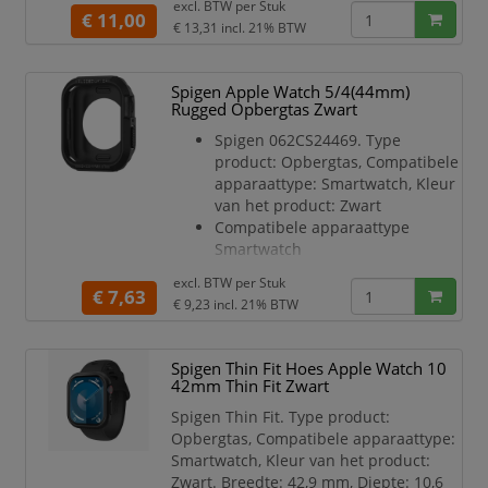
excl. BTW per
Stuk
€ 11,00
Het strakke design geeft je Apple
€ 13,31
incl. 21% BTW
Watch een sportieve uitstraling, ideaal
voor zowel dagelijks gebruik als tijdens
Spigen Apple Watch 5/4(44mm)
workouts.De Spigen WBF1 Apple Watch
Rugged Opbergtas Zwart
band is gemaakt van flexibel materiaal,
waardoor hij licht, ademend en comf
Spigen 062CS24469. Type
product: Opbergtas, Compatibele
apparaattype: Smartwatch, Kleur
van het product: Zwart
Compatibele apparaattype
Smartwatch
Type product Opbergtas
excl. BTW per
Stuk
Kleur van het product Zwart
€ 7,63
€ 9,23
incl. 21% BTW
Merkcompatibiliteit Apple
Materiaal Thermoplastic
polyurethaan (TPU)
Spigen Thin Fit Hoes Apple Watch 10
Veiligheidsfunties
42mm Thin Fit Zwart
Schokbestendig
Spigen Thin Fit. Type product:
Compatibiliteit Apple Watch
Opbergtas, Compatibele apparaattype:
Series 4 (44mm)
Smartwatch, Kleur van het product:
Zwart. Breedte: 42,9 mm, Diepte: 10,6