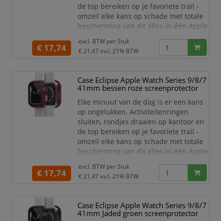
de top bereiken op je favoriete trail -
omzeil elke kans op schade met totale
bescherming van dit alles-in-één Apple
Watch-hoesje met screenprotector. De
excl. BTW per
Stuk
Eclipse Case voor Apple Watch
€ 17,74
€ 21,47
incl. 21% BTW
integreert een slanke stootrand met
een ingebouwde screenprotector die
samenwerken om je horloge in
Case Eclipse Apple Watch Series 9/8/7
topconditie te houden. Met zijn
41mm bessen roze screenprotector
precieze pasvorm en hog
Elke minuut van de dag is er een kans
op ongelukken. Activiteitenringen
sluiten, rondjes draaien op kantoor en
de top bereiken op je favoriete trail -
omzeil elke kans op schade met totale
bescherming van dit alles-in-één Apple
Watch-hoesje met screenprotector. De
excl. BTW per
Stuk
Eclipse Case voor Apple Watch
€ 17,74
€ 21,47
incl. 21% BTW
integreert een slanke stootrand met
een ingebouwde screenprotector die
samenwerken om je horloge in
Case Eclipse Apple Watch Series 9/8/7
topconditie te houden. Met zijn
41mm Jaded groen screenprotector
precieze pasvorm en hog