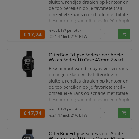
sluiten, rondjes draaien op kantoor en
de top bereiken op je favoriete trail -
omzeil elke kans op schade met totale
bescherming van dit alles-in-één Apple
Watch-hoesje met screenprotector. De
excl. BTW per
Stuk
Eclipse Case voor Apple Watch
€ 17,74
€ 21,47
incl. 21% BTW
integreert een slanke stootrand met
een ingebouwde screenprotector die
samenwerken om je horloge in
OtterBox Eclipse Series voor Apple
topconditie te houden. Met zijn
Watch Series 10 Case 42mm Zwart
precieze pasvorm en hog
Elke minuut van de dag is er een kans
op ongelukken. Activiteitenringen
sluiten, rondjes draaien op kantoor en
de top bereiken op je favoriete trail -
omzeil elke kans op schade met totale
bescherming van dit alles-in-één Apple
Watch-hoesje met screenprotector. De
excl. BTW per
Stuk
Eclipse Case voor Apple Watch
€ 17,74
€ 21,47
incl. 21% BTW
integreert een slanke stootrand met
een ingebouwde screenprotector die
samenwerken om je horloge in
OtterBox Eclipse Series voor Apple
topconditie te houden. Met zijn
Watch Series 10 Case 45mm Blauw