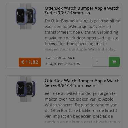
samenwerken om je horloge in
OtterBox Watch Bumper Apple Watch
topconditie te houden. Met zijn
Series 9/8/7 45mm lila
precieze pasvorm en hog
De OtterBox-behuizing is gestroomlijnd
voor een nauwkeurige pasvorm en
transformeert hoe u traint, verbinding
maakt en speelt door precies de juiste
hoeveelheid bescherming toe te
voegen voor uw Apple Watch-display.
Haal je bewegingsdoelen, mis nooit
excl. BTW per
Stuk
meer een oproep of sms en
€ 11,82
€ 14,30
incl. 21% BTW
maximaliseer elke activiteit zonder je
zorgen te maken over het kraken van je
Apple Watch-scherm. De gladde
OtterBox Watch Bumper Apple Watch
randen van de OtterBox Case
Series 9/8/7 41mm paars
blokkeren de kracht van impact en bed
eer elke activiteit zonder je zorgen te
maken over het kraken van je Apple
Watch-scherm. De gladde randen van
de OtterBox Case blokkeren de kracht
van impact en bedekken precies de
randen en de kroon om te beschermen
tegen stoten en krassen. Je ultieme