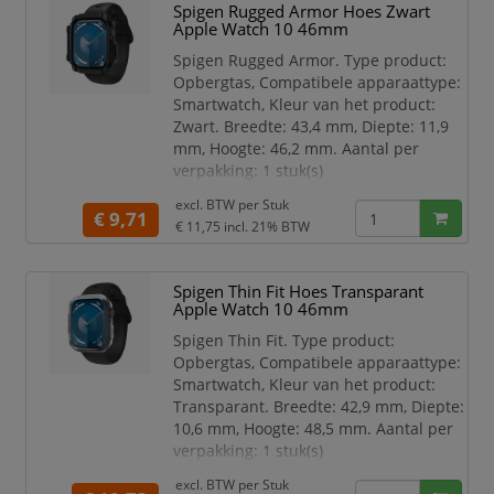
Spigen Rugged Armor Hoes Zwart
Merkcompatibiliteit Apple
Apple Watch 10 46mm
Materiaal Thermoplastic
polyurethaan (TPU)
Spigen Rugged Armor. Type product:
Veiligheidsfunties
Opbergtas, Compatibele apparaattype:
Schokbestendig
Smartwatch, Kleur van het product:
Kleurnaam Dune B
Zwart. Breedte: 43,4 mm, Diepte: 11,9
mm, Hoogte: 46,2 mm. Aantal per
verpakking: 1 stuk(s)
Compatibele apparaattype
excl. BTW per
Stuk
€ 9,71
Smartwatch
€ 11,75
incl. 21% BTW
Type product Opbergtas
Kleur van het product Zwart
Spigen Thin Fit Hoes Transparant
Merkcompatibiliteit Apple
Apple Watch 10 46mm
Materiaal Thermoplastic
polyurethaan (TPU)
Spigen Thin Fit. Type product:
Veiligheidsfunties Krasbestendig,
Opbergtas, Compatibele apparaattype:
Schokbestendig
Smartwatch, Kleur van het product:
Kleurna
Transparant. Breedte: 42,9 mm, Diepte:
10,6 mm, Hoogte: 48,5 mm. Aantal per
verpakking: 1 stuk(s)
Compatibele apparaattype
excl. BTW per
Stuk