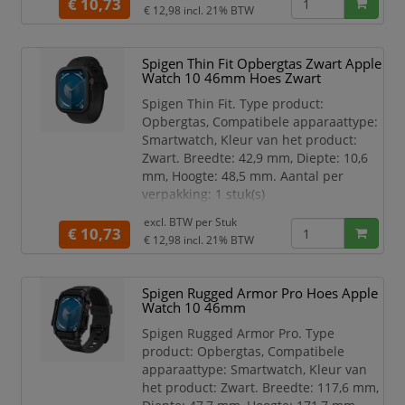
€ 10,73
Smartwatch
€ 12,98
incl. 21% BTW
Type product Opbergtas
Kleur van het product
Spigen Thin Fit Opbergtas Zwart Apple
Transparant
Watch 10 46mm Hoes Zwart
Merkcompatibiliteit Apple
Materiaal Polycarbonaat (PC)
Spigen Thin Fit. Type product:
Veiligheidsfunties Krasbestendig
Opbergtas, Compatibele apparaattype:
Type schermbeschermer Doorzic
Smartwatch, Kleur van het product:
Zwart. Breedte: 42,9 mm, Diepte: 10,6
mm, Hoogte: 48,5 mm. Aantal per
verpakking: 1 stuk(s)
Compatibele apparaattype
excl. BTW per
Stuk
€ 10,73
Smartwatch
€ 12,98
incl. 21% BTW
Type product Opbergtas
Kleur van het product Zwart
Spigen Rugged Armor Pro Hoes Apple
Merkcompatibiliteit Apple
Watch 10 46mm
Materiaal Polycarbonaat (PC)
Veiligheidsfunties Krasbestendig
Spigen Rugged Armor Pro. Type
Compatibiliteit Apple Watch 10
product: Opbergtas, Compatibele
(46mm)
apparaattype: Smartwatch, Kleur van
het product: Zwart. Breedte: 117,6 mm,