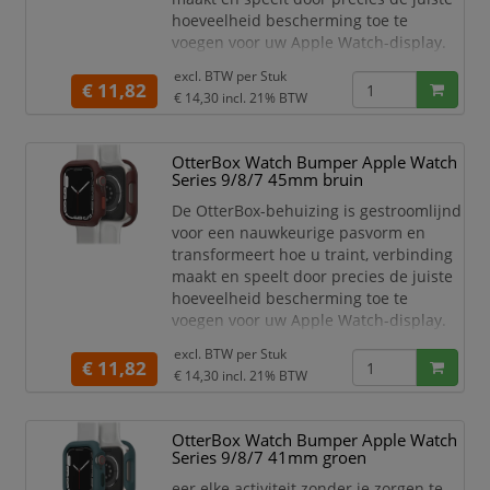
hoeveelheid bescherming toe te
voegen voor uw Apple Watch-display.
Haal je bewegingsdoelen, mis nooit
excl. BTW per
Stuk
meer een oproep of sms en
€ 11,82
€ 14,30
incl. 21% BTW
maximaliseer elke activiteit zonder je
zorgen te maken over het kraken van je
Apple Watch-scherm. De gladde
OtterBox Watch Bumper Apple Watch
randen van de OtterBox Case
Series 9/8/7 45mm bruin
blokkeren de kracht van impact en bed
De OtterBox-behuizing is gestroomlijnd
voor een nauwkeurige pasvorm en
transformeert hoe u traint, verbinding
maakt en speelt door precies de juiste
hoeveelheid bescherming toe te
voegen voor uw Apple Watch-display.
Haal je bewegingsdoelen, mis nooit
excl. BTW per
Stuk
meer een oproep of sms en
€ 11,82
€ 14,30
incl. 21% BTW
maximaliseer elke activiteit zonder je
zorgen te maken over het kraken van je
Apple Watch-scherm. De gladde
OtterBox Watch Bumper Apple Watch
randen van de OtterBox Case
Series 9/8/7 41mm groen
blokkeren de kracht van impact en bed
eer elke activiteit zonder je zorgen te