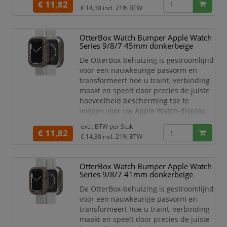
meer een oproep of sms en
€ 11,82
€ 14,30
incl. 21% BTW
maximaliseer elke activiteit zonder je
zorgen te maken over het kraken van je
Apple Watch-scherm. De gladde
OtterBox Watch Bumper Apple Watch
randen van de OtterBox Case
Series 9/8/7 45mm donkerbeige
blokkeren de kracht van impact en bed
De OtterBox-behuizing is gestroomlijnd
voor een nauwkeurige pasvorm en
transformeert hoe u traint, verbinding
maakt en speelt door precies de juiste
hoeveelheid bescherming toe te
voegen voor uw Apple Watch-display.
Haal je bewegingsdoelen, mis nooit
excl. BTW per
Stuk
meer een oproep of sms en
€ 11,82
€ 14,30
incl. 21% BTW
maximaliseer elke activiteit zonder je
zorgen te maken over het kraken van je
Apple Watch-scherm. De gladde
OtterBox Watch Bumper Apple Watch
randen van de OtterBox Case
Series 9/8/7 41mm donkerbeige
blokkeren de kracht van impact en bed
De OtterBox-behuizing is gestroomlijnd
voor een nauwkeurige pasvorm en
transformeert hoe u traint, verbinding
maakt en speelt door precies de juiste