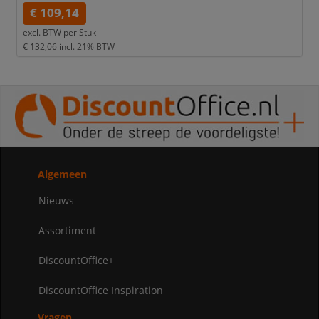
€ 109,14
excl. BTW per
Stuk
€ 132,06
incl. 21% BTW
Algemeen
Nieuws
Assortiment
DiscountOffice+
DiscountOffice Inspiration
Vragen