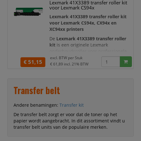
Lexmark 41X3389 transfer roller kit
en professioneel van kwaliteit.
voor Lexmark CS94x
Met een
Lexmark 41X3389 transfer roller kit
voor Lexmark CS94x, CX94x en
XC94xx printers
De
Lexmark 41X3389 transfer roller
kit
is een originele Lexmark
onderhoudsroller voor professionele
kleurenlaserprinters en
excl. BTW per
Stuk
€ 51,15
multifunctionals. Deze second transfer
€ 61,89
incl. 21% BTW
roller speelt een belangrijke rol in het
printproces: het onderdeel helpt het
tonerbeeld nauwkeurig en gelijkmatig
Transfer belt
over te brengen op het papier.
Hierdoor blijven tekst, afbeeldingen,
grafieken en kleurv
Andere benamingen:
Transfer kit
De transfer belt zorgt er voor dat de toner op het
papier wordt aangebracht. In dit assortiment vindt u
transfer belt units van de populaire merken.