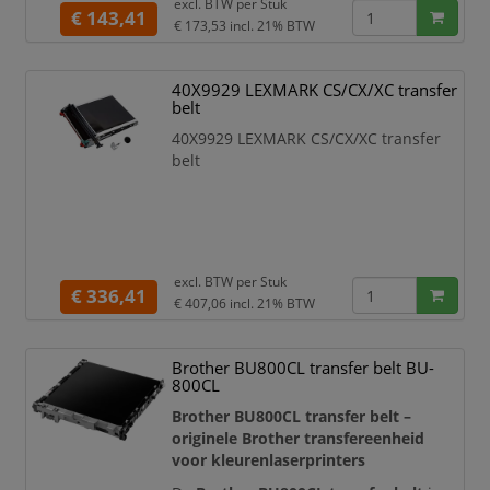
excl. BTW per
Stuk
nauwkeurig over naar het papier.
€ 143,41
€ 173,53
incl. 21% BTW
Hierdoor blijven teksten, afbeeldingen,
grafieken en kleurvlakken scherp, egaal
en professioneel van kwaliteit.
40X9929 LEXMARK CS/CX/XC transfer
belt
Met een capaciteit tot circa
50.000
pagina’s
is deze originele HP/Samsung
40X9929 LEXMARK CS/CX/XC transfer
transfer
belt
excl. BTW per
Stuk
€ 336,41
€ 407,06
incl. 21% BTW
Brother BU800CL transfer belt BU-
800CL
Brother BU800CL transfer belt –
originele Brother transfereenheid
voor kleurenlaserprinters