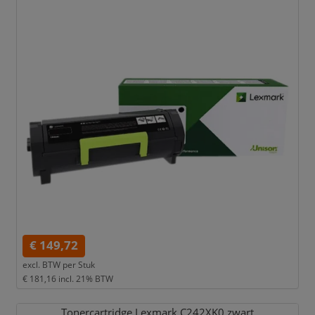
€ 149,72
excl. BTW per
Stuk
€ 181,16
incl. 21% BTW
Tonercartridge Lexmark C242XK0 zwart