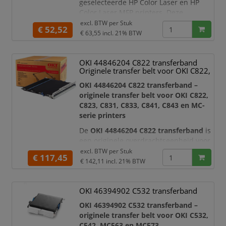
geselecteerde HP Color Laser en HP
Color Laser MFP printers. Deze
onderhoudsunit speelt een belangrijke
excl. BTW per
Stuk
€ 52,52
rol in het laserprintproces: de transfer
€ 63,55
incl. 21% BTW
belt brengt het tonerbeeld nauwkeurig
over op het papier, zodat tekst, lijnen,
OKI 44846204 C822 transferband
afbeeldingen en kleuren strak en
Originele transfer belt voor OKI C822,
helder worden afgedrukt.
OKI 44846204 C822 transferband –
Wanneer uw printer een melding geeft
originele transfer belt voor OKI C822,
om de t
C823, C831, C833, C841, C843 en MC-
serie printers
De
OKI 44846204 C822 transferband
is
een originele overdrachtseenheid voor
geselecteerde OKI A3 kleuren LED-
excl. BTW per
Stuk
€ 117,45
printers en multifunctionals. Dit
€ 142,11
incl. 21% BTW
product is
geen toner en geen drum-
unit
, maar een
transfer belt
die helpt
OKI 46394902 C532 transferband
om het tonerbeeld nauwkeurig en
gelijkmatig naar het papier over te
OKI 46394902 C532 transferband –
brengen. De transferband is
originele transfer belt voor OKI C532,
ontwikkeld vo
C542, MC563 en MC573