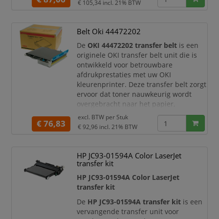
€ 105,34
incl. 21% BTW
zodat documenten snel, efficiënt en
nauwkeurig worden afgedrukt.
De BU-320CL speelt een belangrijke rol
Belt Oki 44472202
in het printproces. De transfer belt
De
OKI 44472202 transfer belt
is een
zorgt ervoor dat t
originele OKI transfer belt unit die is
ontwikkeld voor betrouwbare
afdrukprestaties met uw OKI
kleurenprinter. Deze transfer belt zorgt
ervoor dat toner nauwkeurig wordt
overgebracht naar het papier,
waardoor tekst, afbeeldingen, grafieken
excl. BTW per
Stuk
€ 76,83
en kleurvlakken scherp en gelijkmatig
€ 92,96
incl. 21% BTW
worden afgedrukt. Dit maakt de unit
zeer geschikt voor professioneel
kantoorprintwerk, rapporten,
HP JC93-01594A Color LaserJet
presentaties, offertes, facturen en
transfer kit
HP JC93-01594A Color LaserJet
transfer kit
De
HP JC93-01594A transfer kit
is een
vervangende transfer unit voor