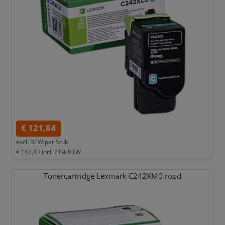
€ 121,84
excl. BTW per
Stuk
€ 147,43
incl. 21% BTW
Tonercartridge Lexmark C242XM0 rood