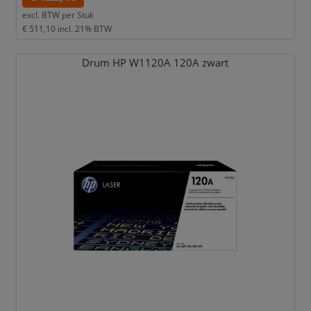
excl. BTW per
Stuk
€ 511,10
incl. 21% BTW
Drum HP W1120A 120A zwart