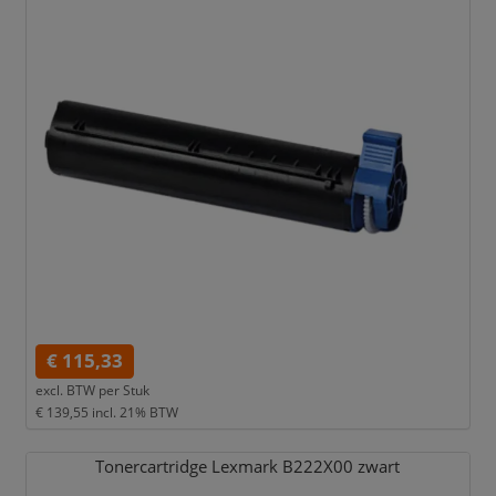
€ 115,33
excl. BTW per
Stuk
€ 139,55
incl. 21% BTW
Tonercartridge Lexmark B222X00 zwart