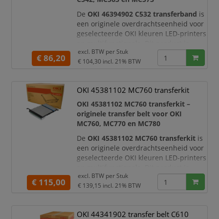
De
OKI 46394902 C532 transferband
is
een originele overdrachtseenheid voor
geselecteerde OKI kleuren LED-printers
en multifunctionals. Dit product is
excl. BTW per
Stuk
geen toner en geen drum-unit
, maar
€ 86,20
€ 104,30
incl. 21% BTW
een
transfer belt
die helpt om het
tonerbeeld correct en gelijkmatig naar
het papier over te brengen. De
OKI 45381102 MC760 transferkit
transferband is ontwikkeld voor onder
andere de
OKI C532dn
,
OKI
OKI 45381102 MC760 transferkit –
originele transfer belt voor OKI
MC760, MC770 en MC780
De
OKI 45381102 MC760 transferkit
is
een originele overdrachtseenheid voor
geselecteerde OKI kleuren LED-printers
en multifunctionals. Dit product is
excl. BTW per
Stuk
geen toner en geen drum-unit
, maar
€ 115,00
€ 139,15
incl. 21% BTW
een
transfer belt / transferkit
die
helpt om het tonerbeeld nauwkeurig
en gelijkmatig naar het papier over te
OKI 44341902 transfer belt C610
brengen. De transferkit is ontwikkeld