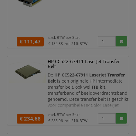
excl. BTW per
Stuk
€ 111,47
€ 134,88
incl. 21% BTW
HP CC522-67911 LaserJet Transfer
Belt
De
HP CC522-67911 LaserJet Transfer
Belt
is een originele HP intermediate
transfer belt, ook wel
ITB kit
,
transferband of beeldoverdrachtsband
genoemd. Deze transfer belt is geschikt
voor compatibele HP Color LaserJet
printers en multifunctionals en zorgt
excl. BTW per
Stuk
ervoor dat het tonerbeeld nauwkeurig
€ 234,68
€ 283,96
incl. 21% BTW
op het papier wordt overgebracht.
Hierdoor blijven teksten, afbeeldingen,
grafieken en kleurvlakken scherp, egaal