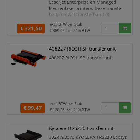
LaserJet Enterprise en Managed
kleurenlaserprinters. Deze transfer
belt, ook wel transferband of
beeldoverdrachtsband genoemd,
excl. BTW per
Stuk
brengt het tonerbeeld nauwkeurig over
€ 321,50
€ 389,02
incl. 21% BTW
naar het papier. Hierdoor blijven
teksten, afbeeldingen, grafieken en
kleurvlakken scherp, egaal en
408227 RICOH SP transfer unit
professioneel van kwaliteit.
408227 RICOH SP transfer unit
Met een capaciteit tot circa
225.000
excl. BTW per
Stuk
€ 99,47
€ 120,36
incl. 21% BTW
Kyocera TR-5230 transfer unit
302R793070 KYOCERA TR5230 Ecosys