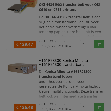
voor onder andere de
OKI M
OKI 44341902 transfer belt voor OKI
C610 en C711 printers
De
OKI 44341902 transfer belt
is een
originele transferband van OKI voor
het betrouwbaar overbrengen van
toner op papier. Deze belt unit is een
essentieel onderhoudsonderdeel voor
excl. BTW per
Stuk
uw OKI kleurenprinter en helpt om de
€ 129,47
€ 156,66
incl. 21% BTW
afdrukkwaliteit constant, scherp en
professioneel te houden. Met een
capaciteit van circa
60.000 pagina’s
is
A161R73300 Konica Minolta
deze transfer belt zeer geschikt voor
A161R71300 transferband
kantoren, werkgroepen en
De
Konica Minolta A161R71300
transferband
is een
onderhoudsonderdeel voor
geselecteerde Konica Minolta bizhub
kleurenmultifunctionals. Deze transfer
belt, ook wel
intermediate transfer
belt
of
ITB-unit
genoemd, speelt een
excl. BTW per
Stuk
belangrijke rol in het laserprintproces.
€ 126,48
€ 153,04
incl. 21% BTW