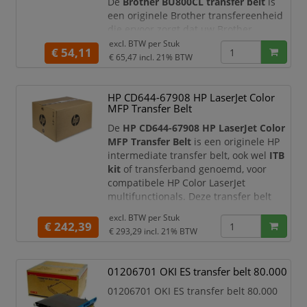
De
Brother BU800CL transfer belt
is
een originele Brother transfereenheid
die ervoor zorgt dat uw Brother
kleurenlaserprinter optimaal blijft
excl. BTW per
Stuk
€ 54,11
presteren. Deze belt unit speelt een
€ 65,47
incl. 21% BTW
belangrijke rol bij het nauwkeurig
overbrengen van toner op het papier,
HP CD644-67908 HP LaserJet Color
zodat tekst, afbeeldingen, tabellen en
MFP Transfer Belt
presentaties helder en professioneel
worden afgedrukt.
De
HP CD644-67908 HP LaserJet Color
MFP Transfer Belt
is een originele HP
Wanneer
intermediate transfer belt, ook wel
ITB
kit
of transferband genoemd, voor
compatibele HP Color LaserJet
multifunctionals. Deze transfer belt
brengt het tonerbeeld nauwkeurig over
excl. BTW per
Stuk
naar het papier. Hierdoor blijven
€ 242,39
€ 293,29
incl. 21% BTW
teksten, afbeeldingen, grafieken en
kleurvlakken scherp, egaal en
professioneel van kwaliteit.
01206701 OKI ES transfer belt 80.000
Met een capaciteit tot circa
150.000
01206701 OKI ES transfer belt 80.000
pagina’s
is deze originele H