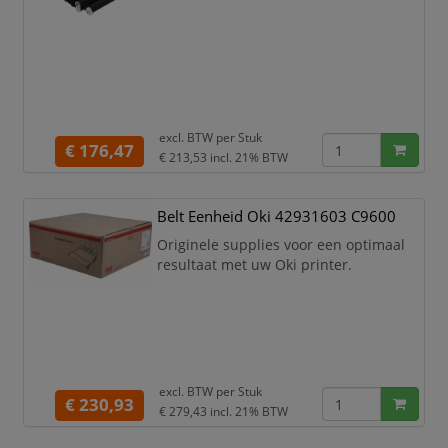
excl. BTW per
Stuk
€ 176,47
€ 213,53
incl. 21% BTW
Belt Eenheid Oki 42931603 C9600
Originele supplies voor een optimaal
resultaat met uw Oki printer.
excl. BTW per
Stuk
€ 230,93
€ 279,43
incl. 21% BTW