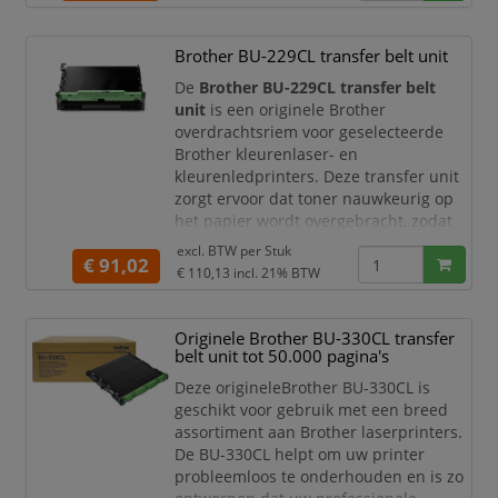
De transferband helpt het tonerbeeld
nauwkeurig over te brengen, zodat
documenten scherp, egaal en
Brother BU-229CL transfer belt unit
professioneel worden afgedrukt.
De
Brother BU-229CL transfer belt
Met een capaciteit van circa
300.000
unit
is een originele Brother
pagina’s
is de K
overdrachtsriem voor geselecteerde
Brother kleurenlaser- en
kleurenledprinters. Deze transfer unit
zorgt ervoor dat toner nauwkeurig op
het papier wordt overgebracht, zodat
zakelijke documenten, rapporten,
excl. BTW per
Stuk
€ 91,02
presentaties, offertes, formulieren en
€ 110,13
incl. 21% BTW
administratieve afdrukken scherp,
helder en professioneel worden
geproduceerd.
Originele Brother BU-330CL transfer
belt unit tot 50.000 pagina's
Met een originele Brother BU-229CL
behoudt u de printkwalit
Deze origineleBrother BU-330CL is
geschikt voor gebruik met een breed
assortiment aan Brother laserprinters.
De BU-330CL helpt om uw printer
probleemloos te onderhouden en is zo