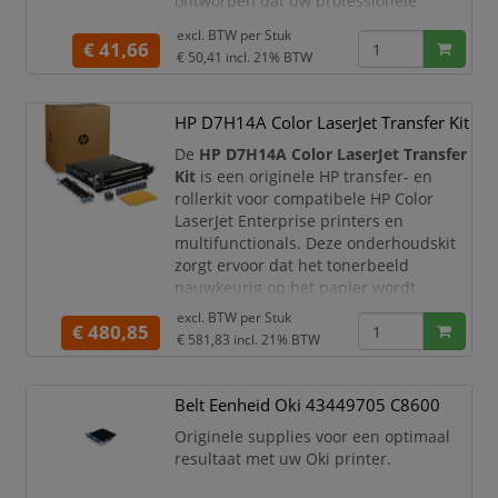
ontworpen dat uw professionele
documenten snel, efficiënt en
excl. BTW per
Stuk
nauwkeurig worden afgedrukt.
€ 41,66
€ 50,41
incl. 21% BTW
Levensduur tot 50.000 pagina's
Origineel kwaliteitsproduct van
HP D7H14A Color LaserJet Transfer Kit
Brother
Zorgt dat uw laserprinter
De
HP D7H14A Color LaserJet Transfer
optimaal blijft presteren
Kit
is een originele HP transfer- en
Geschikt voor: HL-L8260CDW,
rollerkit voor compatibele HP Color
MFC-L9570
LaserJet Enterprise printers en
multifunctionals. Deze onderhoudskit
zorgt ervoor dat het tonerbeeld
nauwkeurig op het papier wordt
overgebracht. Hierdoor blijven teksten,
excl. BTW per
Stuk
€ 480,85
afbeeldingen, grafieken en
€ 581,83
incl. 21% BTW
kleurvlakken scherp, egaal en
professioneel van kwaliteit.
Belt Eenheid Oki 43449705 C8600
Met een capaciteit tot circa
150.000
pagina’s
is deze originele HP transfer
Originele supplies voor een optimaal
kit
resultaat met uw Oki printer.