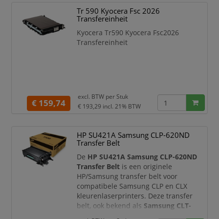
Tr 590 Kyocera Fsc 2026
Transfereinheit
Kyocera Tr590 Kyocera Fsc2026
Transfereinheit
excl. BTW per
Stuk
€ 159,74
€ 193,29
incl. 21% BTW
HP SU421A Samsung CLP-620ND
Transfer Belt
De
HP SU421A Samsung CLP-620ND
Transfer Belt
is een originele
HP/Samsung transfer belt voor
compatibele Samsung CLP en CLX
kleurenlaserprinters. Deze transfer
belt, ook bekend als
Samsung CLT-
T508
, brengt het tonerbeeld