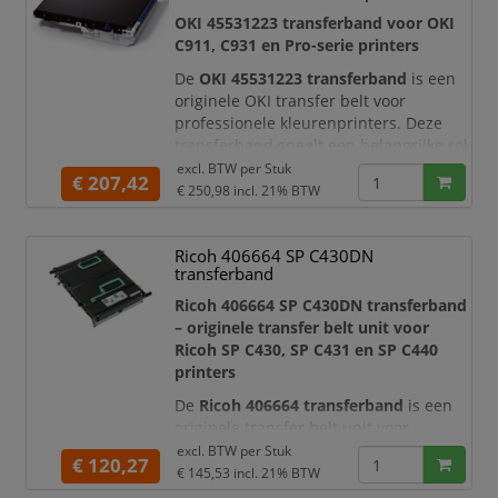
OKI 45531223 transferband voor OKI
C911, C931 en Pro-serie printers
De
OKI 45531223 transferband
is een
originele OKI transfer belt voor
professionele kleurenprinters. Deze
transferband speelt een belangrijke rol
in het printproces: het onderdeel zorgt
excl. BTW per
Stuk
€ 207,42
ervoor dat toner nauwkeurig en
€ 250,98
incl. 21% BTW
gelijkmatig wordt overgebracht naar
het papier. Hierdoor blijven uw
Ricoh 406664 SP C430DN
afdrukken scherp, kleurvast en
transferband
representatief, ook bij intensief zakelijk
gebruik.
Ricoh 406664 SP C430DN transferband
– originele transfer belt unit voor
Met een c
Ricoh SP C430, SP C431 en SP C440
printers
De
Ricoh 406664 transferband
is een
originele transfer belt unit voor
geselecteerde Ricoh
excl. BTW per
Stuk
€ 120,27
kleurenlaserprinters. Dit product is
€ 145,53
incl. 21% BTW
geen toner
, maar een belangrijk