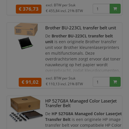
beeldoverdrachtsband genoemd,
excl. BTW per
Stuk
brengt het tonerbeeld nauwkeurig over
€ 376,73
€ 455,84
incl. 21% BTW
naar het papier. Hierdoor blijven
teksten, afbeeldingen, grafieken en
kleurvlakken scherp, egaal en
Brother BU-223CL transfer belt unit
professioneel van kwaliteit.
De
Brother BU-223CL transfer belt
Met een capaciteit
unit
is een originele Brother transfer
unit voor Brother kleurenlaserprinters
en multifunctionals. Deze
overdrachtsriem zorgt ervoor dat toner
nauwkeurig op het papier wordt
overgebracht, zodat kleurdocumenten,
rapporten, presentaties, offertes,
excl. BTW per
Stuk
€ 91,02
formulieren en administratieve
€ 110,13
incl. 21% BTW
afdrukken scherp, helder en consistent
worden geproduceerd.
HP 527G8A Managed Color LaserJet
Met een originele Brother BU-223CL
Transfer Belt
transfer belt behoudt u de
printkwaliteit
De
HP 527G8A Managed Color LaserJet
Transfer Belt
is een originele HP image
transfer belt voor compatibele HP Color