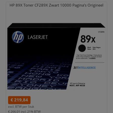
HP 89X Toner CF289X Zwart 10000 Pagina’s Origineel
€ 219,84
excl. BTW per
Stuk
€ 266,01
incl. 21% BTW