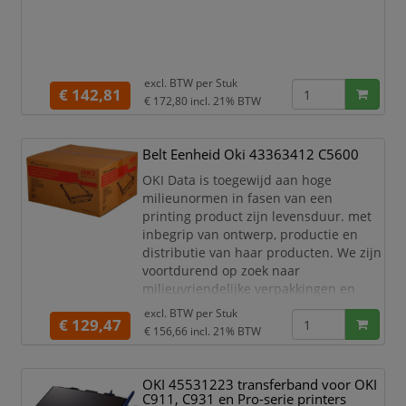
excl. BTW per
Stuk
€ 142,81
€ 172,80
incl. 21% BTW
Belt Eenheid Oki 43363412 C5600
OKI Data is toegewijd aan hoge
milieunormen in fasen van een
printing product zijn levensduur. met
inbegrip van ontwerp, productie en
distributie van haar producten. We zijn
voortdurend op zoek naar
milieuvriendelijke verpakkingen en
vervangende materialen te ontwerpen
excl. BTW per
Stuk
€ 129,47
voor groenere alternatieven waar
€ 156,66
incl. 21% BTW
mogelijk.
OKI 45531223 transferband voor OKI
C911, C931 en Pro-serie printers