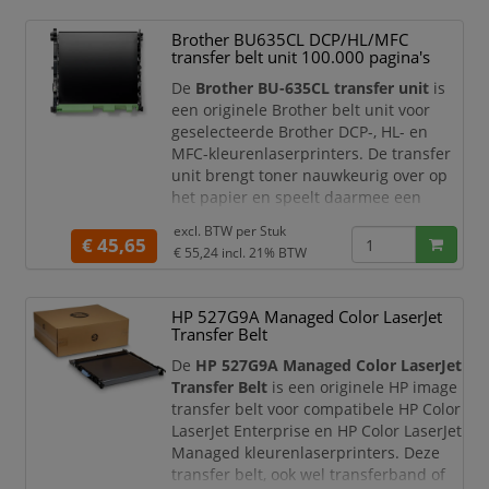
printeronderdeel dat helpt om het
Brother BU635CL DCP/HL/MFC
tonerbeeld nauwkeurig en gelijkmatig
transfer belt unit 100.000 pagina's
naar het papier over te brengen. Een
goed werkende transferband is
De
Brother BU-635CL transfer unit
is
essentieel voor scherpe tekst, egal
een originele Brother belt unit voor
geselecteerde Brother DCP-, HL- en
MFC-kleurenlaserprinters. De transfer
unit brengt toner nauwkeurig over op
het papier en speelt daarmee een
belangrijke rol in de kwaliteit van kleur-
excl. BTW per
Stuk
en zwart-witafdrukken. Dit onderdeel is
€ 45,65
€ 55,24
incl. 21% BTW
geschikt voor professionele
documenten, rapporten, presentaties,
offertes, formulieren, flyers en
HP 527G9A Managed Color LaserJet
dagelijkse zakelijke afdrukken.
Transfer Belt
De Brother BU-635
De
HP 527G9A Managed Color LaserJet
Transfer Belt
is een originele HP image
transfer belt voor compatibele HP Color
LaserJet Enterprise en HP Color LaserJet
Managed kleurenlaserprinters. Deze
transfer belt, ook wel transferband of