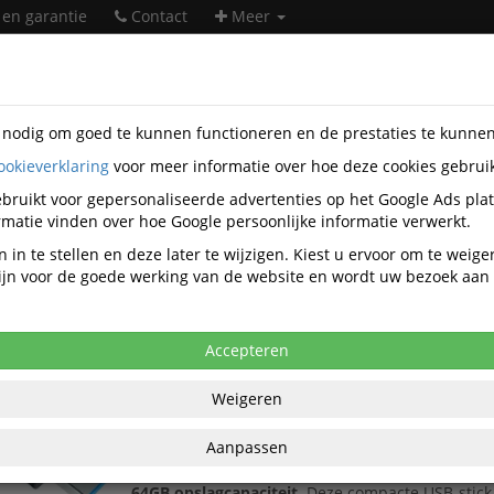
 en garantie
Contact
Meer
s nodig om goed te kunnen functioneren en de prestaties te kunne
ookieverklaring
voor meer informatie over hoe deze cookies gebrui
soires
Geheugen & opslag
USB-sticks
bruikt voor gepersonaliseerde advertenties op het Google Ads pla
USB-sticks
matie vinden over hoe Google persoonlijke informatie verwerkt.
 in te stellen en deze later te wijzigen. Kiest u ervoor om te weig
 zijn voor de goede werking van de website en wordt uw bezoek aa
Populariteit
Accepteren
USB stick 3.0 Sandisk Cruzer Ultra USB-A 64GB
SanDisk Cruzer Ultra USB 3.0-stick 64GB – snell
Weigeren
compacte USB-A-opslag
Aanpassen
Bewaar, vervoer en deel uw digitale bestanden s
eenvoudig met de
SanDisk Cruzer Ultra USB 3.0
64GB opslagcapaciteit
. Deze compacte USB-stick