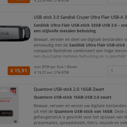
€ 23,39
incl. 21% BTW
Hierdoor kunt u documenten, foto’s, video’s, muz
besta
USB stick 3.0 Sandisk Cruzer Ultra Flair USB-A
SanDisk Ultra Flair USB-stick 32GB USB 3.0 – sne
een stijlvolle metalen behuizing
Bewaar, vervoer en deel uw digitale bestanden s
eenvoudig met de
SanDisk Ultra Flair USB-stick
compacte flashdrive combineert een hoge leess
een duurzame metalen behuizing en is geschikt 
documenten, presentaties, foto’s, muziek, video’
excl. BTW per
Stuk 1 Blister
persoonlijke of zakelijke bestanden.
€ 15,91
€ 19,25
incl. 21% BTW
Dankzij de
USB Type-A-aanslu
Quantore USB-stick 2.0 16GB Zwart
Quantore USB-stick 16GB USB 2.0 zwart
Bewaar, vervoer en wissel uw digitale bestande
uit met de
Quantore USB-stick van 16GB
. Deze 
geheugenstick is geschikt voor het opslaan van
presentaties, spreadsheets, foto's, muziek en vid