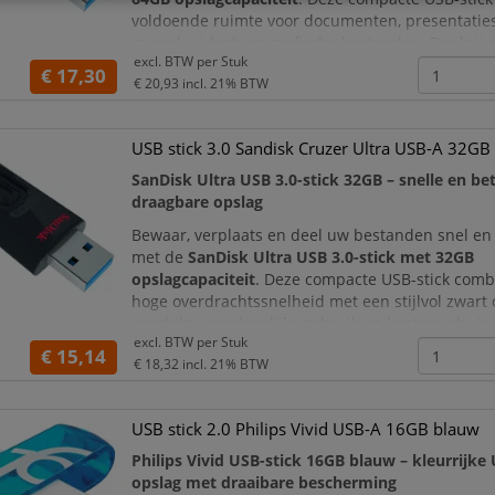
voldoende ruimte voor documenten, presentaties,
muziek, video’s en grafische bestanden. Dankzij 
excl. BTW per
Stuk
3.0-interface is de flashdrive geschikt voor zowel 
€ 17,30
€ 20,93
incl. 21% BTW
particulier gebruik.
USB stick 3.0 Sandisk Cruzer Ultra USB-A 32GB
SanDisk Ultra USB 3.0-stick 32GB – snelle en b
draagbare opslag
Bewaar, verplaats en deel uw bestanden snel en
met de
SanDisk Ultra USB 3.0-stick met 32GB
opslagcapaciteit
. Deze compacte USB-stick comb
hoge overdrachtssnelheid met een stijlvol zwart
geschikt voor dagelijks gebruik op kantoor, thuis
excl. BTW per
Stuk
onderweg.
€ 15,14
€ 18,32
incl. 21% BTW
Dankzij de
USB 3.0-interface
zet u documenten, f
presentat
USB stick 2.0 Philips Vivid USB-A 16GB blauw
Philips Vivid USB-stick 16GB blauw – kleurrijke 
opslag met draaibare bescherming