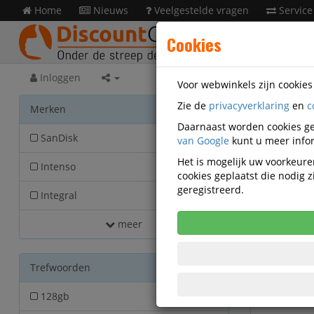
Home
Nieuws
Veelgestelde vragen
Service
Cookies
Inloggen
Voor webwinkels zijn cookie
Zie de
privacyverklaring
en
c
Acces
Merken
Daarnaast worden cookies ge
SanDisk
van Google
126
kunt u meer infor
Het is mogelijk uw voorkeuren
Intenso
60
cookies geplaatst die nodig
geregistreerd.
Integral
57
meer
Trefwoorden
128gb
62