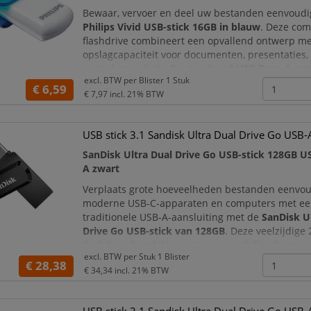
Bewaar, vervoer en deel uw bestanden eenvoudi
Philips Vivid USB-stick 16GB in blauw
. Deze co
flashdrive combineert een opvallend ontwerp me
opslagcapaciteit voor documenten, presentaties, f
muziek en video’s. De standaard
USB Type-A-aan
excl. BTW per
Blister 1 Stuk
maakt de stick geschikt voor computers, laptops
€ 6,59
€ 7,97
incl. 21% BTW
apparaten die
USB stick 3.1 Sandisk Ultra Dual Drive Go USB
SanDisk Ultra Dual Drive Go USB-stick 128GB U
A zwart
Verplaats grote hoeveelheden bestanden eenvou
moderne USB-C-apparaten en computers met e
traditionele USB-A-aansluiting met de
SanDisk U
Drive Go USB-stick van 128GB
. Deze veelzijdige 
flashdrive beschikt over twee verschillende conn
excl. BTW per
Stuk 1 Blister
zodat u documenten, foto’s, video’s, muziek en a
€ 28,38
€ 34,34
incl. 21% BTW
gegevens zonder losse adapter tussen compatib
apparaten