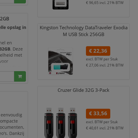
€ 96,65
incl. 21% BTW
iek en andere
 32GB
Kingston Technology DataTraveler Exodia
lle opslag in
M USB Stick 256GB
nel en
 32GB
. Deze
€ 22,36
nelheid met
excl. BTW per
Stuk
voor
€ 27,06
incl. 21% BTW
s en andere
Cruzer Glide 32G 3-Pack
€ 33,56
n eenvoudig
compacte
excl. BTW per
Stuk
 documenten,
€ 40,61
incl. 21% BTW
eo's. Dankzij