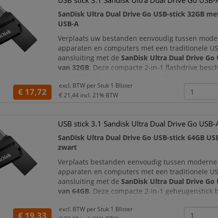
USB stick 3.1 Sandisk Ultra Dual Drive Go USB
SanDisk Ultra Dual Drive Go USB-stick 32GB me
USB-A
Verplaats uw bestanden eenvoudig tussen mode
apparaten en computers met een traditionele U
aansluiting met de
SanDisk Ultra Dual Drive Go 
van 32GB
. Deze compacte 2-in-1 flashdrive besch
verschillende connectoren, waardoor u documente
excl. BTW per
Stuk 1 Blister
video’s en andere gegevens zonder losse adapte
€ 17,72
€ 21,44
incl. 21% BTW
meerdere apparaten kunt uitwisselen.
De USB-sti
USB stick 3.1 Sandisk Ultra Dual Drive Go USB
SanDisk Ultra Dual Drive Go USB-stick 64GB US
zwart
Verplaats bestanden eenvoudig tussen moderne
apparaten en computers met een traditionele U
aansluiting met de
SanDisk Ultra Dual Drive Go 
van 64GB
. Deze compacte 2-in-1 geheugenstick 
de ene zijde over een USB Type-C-connector en 
excl. BTW per
Stuk 1 Blister
andere zijde over een USB Type-A-connector.
€ 19,33