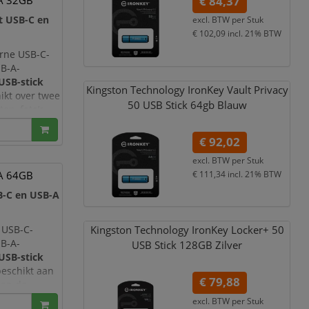
-A 32GB
€ 84,37
t USB-C en
excl. BTW per
Stuk
€ 102,09
incl. 21% BTW
rne USB-C-
SB-A-
USB-stick
Kingston Technology IronKey Vault Privacy
ikt over twee
50 USB Stick 64gb Blauw
n, foto’s,
r tussen
€ 92,02
excl. BTW per
Stuk
-A 64GB
€ 111,34
incl. 21% BTW
B-C en USB-A
 USB-C-
Kingston Technology IronKey Locker+ 50
SB-A-
USB Stick 128GB Zilver
USB-stick
beschikt aan
€ 79,88
aan de
excl. BTW per
Stuk