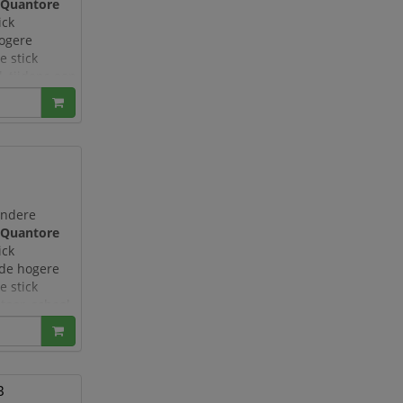
e
Quantore
ick
hogere
e stick
, tijdens een
recycled
andere
e
Quantore
ick
 de hogere
e stick
toor, school,
B