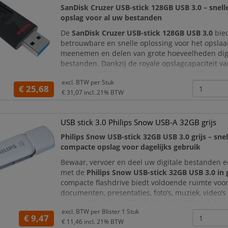
SanDisk Cruzer USB-stick 128GB USB 3.0 – snelle
opslag voor al uw bestanden
De
SanDisk Cruzer USB-stick 128GB USB 3.0
bie
betrouwbare en snelle oplossing voor het opslaa
meenemen en delen van grote hoeveelheden dig
bestanden. Dankzij de royale opslagcapaciteit v
de snelle USB 3.0-technologie is deze USB-stick i
excl. BTW per
Stuk
documenten, foto's, video's, presentaties, muzie
€ 25,68
€ 31,07
incl. 21% BTW
Het compacte ontwerp m
USB stick 3.0 Philips Snow USB-A 32GB grijs
Philips Snow USB-stick 32GB USB 3.0 grijs – snel
compacte opslag voor dagelijks gebruik
Bewaar, vervoer en deel uw digitale bestanden 
met de
Philips Snow USB-stick 32GB USB 3.0 in g
compacte flashdrive biedt voldoende ruimte voo
documenten, presentaties, foto’s, muziek, video’
persoonlijke of zakelijke bestanden. Dankzij de s
excl. BTW per
Blister 1 Stuk
interface zet u ook grotere bestanden efficiënt ov
€ 9,47
€ 11,46
incl. 21% BTW