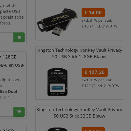
g met de
mpacte USB-
€ 14,00
t praktische
excl. BTW per
Stuk
oto’s,
€ 16,94
incl. 21% BTW
sluiting
 en andere
Kingston Technology IronKey Vault Privacy
50 USB Stick 128GB Blauw
-A 128GB
SB-C en USB-
€ 107,26
dig tussen
excl. BTW per
Stuk
en
€ 129,78
incl. 21% BTW
ltra Dual
2-in-1
ectoren,
ndere
Kingston Technology IronKey Vault Privacy
ele
50 USB Stick 32GB Blauw