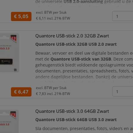
de universele
USB 2.0-aansluiting
gebruikt u de 
uiteenlopende computers, laptops en andere ap
excl. BTW per
Stuk
een standaard USB-A-poort.
€ 5,05
€ 6,11
incl. 21% BTW
De zwarte behuizing is licht va
Quantore USB-stick 2.0 32GB Zwart
Quantore USB-stick 32GB USB 2.0 zwart
Bewaar, vervoer en deel uw digitale bestanden 
met de
Quantore USB-stick van 32GB
. Deze com
geheugenstick biedt voldoende opslagruimte vo
documenten, presentaties, spreadsheets, foto’s, v
andere dagelijkse bestanden. Dankzij de univer
aansluiting
gebruikt u de stick met veel compute
excl. BTW per
Stuk
en andere apparaten met een standaard USB-A-p
€ 6,47
€ 7,83
incl. 21% BTW
De zwarte behuizing is
Quantore USB-stick 3.0 64GB Zwart
Quantore USB-stick 64GB USB 3.0 zwart
Sla documenten, presentaties, foto’s, video’s en 