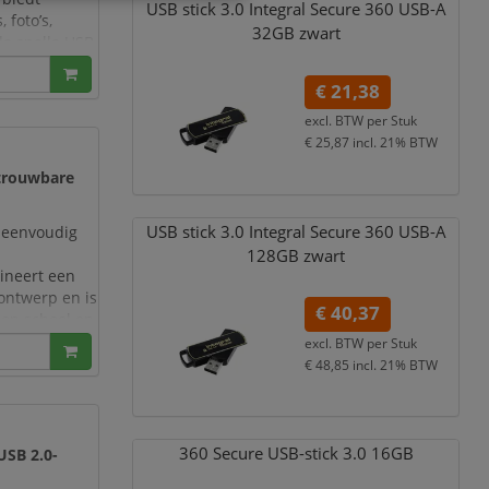
USB stick 3.0 Integral Secure 360 USB-A
 foto’s,
32GB zwart
de snelle USB
zakelijk als
€ 21,38
excl. BTW per
Stuk
€ 25,87
incl. 21% BTW
etrouwbare
USB stick 3.0 Integral Secure 360 USB-A
 eenvoudig
128GB zwart
ineert een
 ontwerp en is
€ 40,37
, op school en
excl. BTW per
Stuk
€ 48,85
incl. 21% BTW
oto’s, muziek,
360 Secure USB-stick 3.0 16GB
USB 2.0-