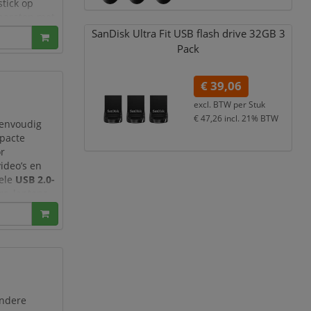
stick op
paraten met
SanDisk Ultra Fit USB flash drive 32GB 3
Pack
€ 39,06
excl. BTW per
Stuk
€ 47,26
incl. 21% BTW
eenvoudig
pacte
or
ideo’s en
sele
USB 2.0-
rs, laptops
oort.
andere