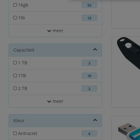
16gb
53
1tb
12
meer
Capaciteit
1 TB
2
1TB
10
2 TB
2
meer
Kleur
Antraciet
6