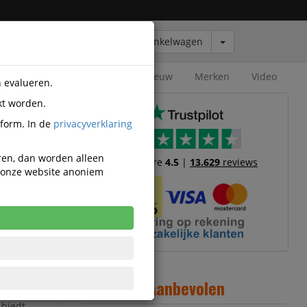
Winkelwagen
Outlet
Nieuw
Merken
Video
n evalueren.
kt worden.
tform. In de
privacyverklaring
eren, dan worden alleen
Trustscore
4.5
|
13.629
reviews
n onze website anoniem
e en
nel en
Aanbevolen
-stick met
 biedt