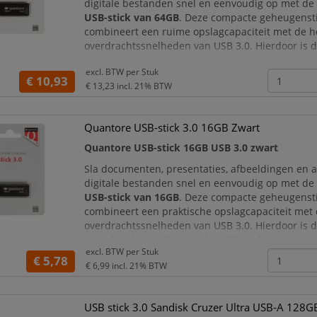
digitale bestanden snel en eenvoudig op met d
USB-stick van 64GB
. Deze compacte geheugenst
combineert een ruime opslagcapaciteit met de 
overdrachtssnelheden van USB 3.0. Hierdoor is d
geschikt voor dagelijks gebruik op kantoor, school
excl. BTW per
Stuk
opleiding en thuis.
€ 10,93
€ 13,23
incl. 21% BTW
De zwarte behuizing is vervaardigd van
100% ge
Quantore USB-stick 3.0 16GB Zwart
Quantore USB-stick 16GB USB 3.0 zwart
Sla documenten, presentaties, afbeeldingen en 
digitale bestanden snel en eenvoudig op met d
USB-stick van 16GB
. Deze compacte geheugenst
combineert een praktische opslagcapaciteit met
overdrachtssnelheden van USB 3.0. Hierdoor is d
uitstekend geschikt voor dagelijks gebruik op kan
excl. BTW per
Stuk
tijdens een opleiding, thuis en onderweg.
€ 5,78
€ 6,99
incl. 21% BTW
De zwarte behuizing is gemaakt v
USB stick 3.0 Sandisk Cruzer Ultra USB-A 128G