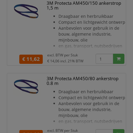
3M Protecta AM450/150 ankerstrop
1,5 m
Draagbaar en herbruikbaar
Compact en lichtgewicht ontwerp
Aanbevolen voor gebruik in de
bouw, algemene industrie,
mijnbouw, olie
en gas, transport, nutsbedrijven
en windenergiesector
excl. BTW per
Stuk
Deze veiligheidsuitrusting is
€ 11,62
€ 14,06
incl. 21% BTW
ontworpen voor gebruik met
aanvullende
persoonlijke
3M Protecta AM450/80 ankerstrop
beschermingsmiddelen (PBM)
0.8 m
Ideaal voor gebruik met
Draagbaar en herbruikbaar
persoonlijke
Compact en lichtgewicht ontwerp
valbeveiligingssystemen met
Aanbevolen voor gebruik in de
zelfintrekbare lijnen
bouw, algemene industrie,
Polyester
mijnbouw, olie
webbing/gegalvaniseerd staal is
en gas, transport, nutsbedrijven
duurzaam e
en windenergiesector
excl. BTW per
Stuk