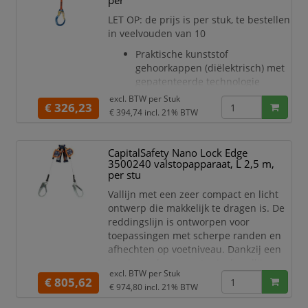
per
door middel van technisch onderzoek
en onde
LET OP: de prijs is per stuk, te bestellen
in veelvouden van 10
Praktische kunststof
gehoorkappen (diëlektrisch) met
gepatenteerde technologie
waardoor het hele
excl. BTW per
Stuk
€ 326,23
frequentiegebied gelijkmatig
€ 394,74
incl. 21% BTW
gedempt wordt en de geluiden
zacht, maar natuurgetrouw te
horen zijn.
CapitalSafety Nano Lock Edge
3500240 valstopapparaat, L 2,5 m,
Beste bescherming bij extreem
per stu
hoge geluidsniveaus en tegen
laagfrequentie geluiden van
Vallijn met een zeer compact en licht
compressoren, turbines,
ontwerp die makkelijk te dragen is. De
machinekamers enz.
reddingslijn is ontworpen voor
De perfecte bescherming bij lage,
toepassingen met scherpe randen en
middelh
afhechten op voetniveau. Dankzij een
ingebouwde connector is de vallijn
excl. BTW per
Stuk
eenvoudig en direct te bevestigen aan
€ 805,62
€ 974,80
incl. 21% BTW
een harnas.