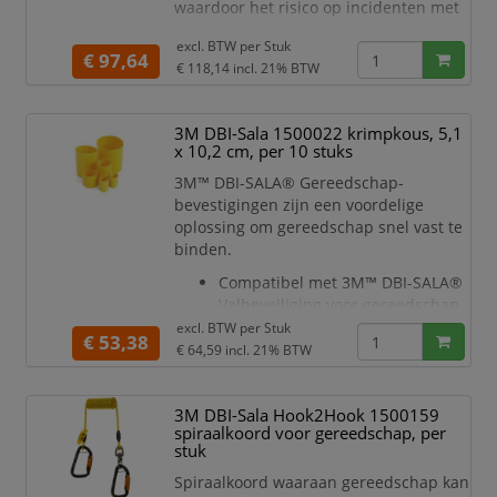
waardoor het risico op incidenten met
vallende voorwerpen drastisch wordt
excl. BTW per
Stuk
verminderd.
€ 97,64
€ 118,14
incl. 21% BTW
3M™ DBI-SALA® Valbeveiliging voor
gereedschap Houders zijn ontworpen
met functionele kenmerken zodat
3M DBI-Sala 1500022 krimpkous, 5,1
werknemers verschillende
x 10,2 cm, per 10 stuks
gereedschappen kunnen opbergen
3M™ DBI-SALA® Gereedschap-
terwijl ze op hoogte werken.
bevestigingen zijn een voordelige
Compatibel met 3M™ DBI-SALA® en
oplossing om gereedschap snel vast te
Protecta® Harnassen.
binden.
Compatibel met 3M™ DBI-SALA®
Valbeveiliging voor gereedschap.
Biedt werknemers een
excl. BTW per
Stuk
€ 53,38
bevestigingspunt om
€ 64,59
incl. 21% BTW
gereedschap en accessoires vast
te zetten tijdens het werken op
3M DBI-Sala Hook2Hook 1500159
hoogte.
spiraalkoord voor gereedschap, per
5 x10cm
stuk
pak van 10 stuks
Spiraalkoord waaraan gereedschap kan