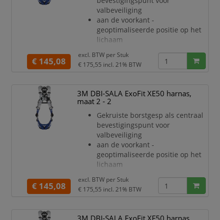
bevestigingspunt voor
gebruiker gebalanceerd en
valbeveiliging
gecentreerd
aan de voorkant -
te blijven tijdens
geoptimaliseerde positie op het
werkzaamheden
lichaam
Praktisch parkeerpunt voor
Draaibare rompverstellers voor
vallijnen
excl. BTW per
Stuk
een snelle, veilige en
€ 145,08
€ 175,55
incl. 21% BTW
comfortabele
pasvorm van het harnas
Optionele comfort padding
3M DBI-SALA ExoFit XE50 harnas,
verkrijgbaar als accessoire (apart
maat 2 - 2
bestellen). Optionele
Gekruiste borstgesp als centraal
schoudervullingen zijn
bevestigingspunt voor
ontworpen als een juk om
valbeveiliging
ongemakkelijk schuren in de nek
aan de voorkant -
te verminderen
geoptimaliseerde positie op het
Met geïntegreerde pSRL-tunnel
lichaam
kunt u
Draaibare rompverstellers voor
excl. BTW per
Stuk
een snelle, veilige en
€ 145,08
€ 175,55
incl. 21% BTW
comfortabele
pasvorm van het harnas
Optionele comfort padding
3M DBI-SALA ExoFit XE50 harnas,