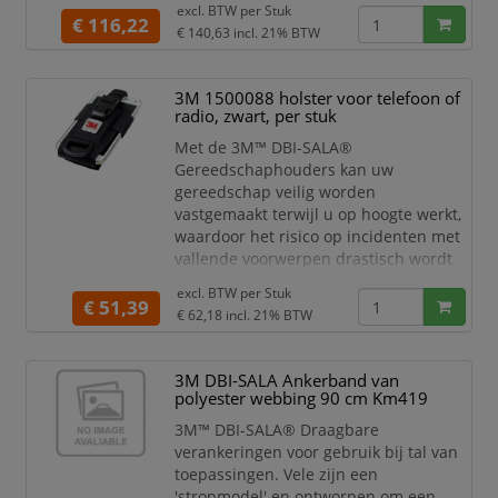
excl. BTW per
Stuk
die langdurig leesbaar blijven voor
€ 116,22
€ 140,63
incl. 21% BTW
eenvoudige en gemakkelijke inspectie.
Gebruik het 3M™ PROTECTA®
3M 1500088 holster voor telefoon of
Valstopharnas voor betrouwbare
radio, zwart, per stuk
bescherming, comfort en gemak in
diverse stijlen en configuraties. Ons st
Met de 3M™ DBI-SALA®
Gereedschaphouders kan uw
gereedschap veilig worden
vastgemaakt terwijl u op hoogte werkt,
waardoor het risico op incidenten met
vallende voorwerpen drastisch wordt
verminderd.
excl. BTW per
Stuk
€ 51,39
Compatibel met 3M™ DBI-SALA®
€ 62,18
incl. 21% BTW
en Protecta® Harnassen
Verschillende houderopties voor
3M DBI-SALA Ankerband van
afstemming op het benodigde
polyester webbing 90 cm Km419
gereedschap voor het werk
Bepaalde beschikbare modellen
3M™ DBI-SALA® Draagbare
zijn geventileerd en ontworpen
verankeringen voor gebruik bij tal van
om de houder droog te houden
toepassingen. Vele zijn een
'stropmodel' en ontworpen om een