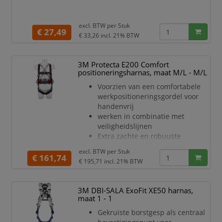
excl. BTW per
Stuk
€ 27,49
€ 33,26
incl. 21% BTW
3M Protecta E200 Comfort
positioneringsharnas, maat M/L - M/L
Voorzien van een comfortabele
werkpositioneringsgordel voor
handenvrij
werken in combinatie met
veiligheidslijnen
Extra zachte en robuuste
heuppadding, driemaal dikker
excl. BTW per
Stuk
dan het vorige
€ 161,74
€ 195,71
incl. 21% BTW
model, voor verhoogd
draagcomfort
Stevige gordelconstructie
3M DBI-SALA ExoFit XE50 harnas,
ondersteunt het dragen van een
maat 1 - 1
gereedschapszak
Gekruiste borstgesp als centraal
D-ring aan de voorzijde helpt de