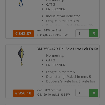
CAT 3
EN 360:2002
Inclusief val indicator
Lengte in meter: 3 m
Diameter lijn/kabel in mm: 20
Scherpe rand getest: False
excl. BTW per
Stuk
€ 342,87
Dubbele/enkele lijn: Enkele lijn
€ 414,87
incl. 21% BTW
Type haak harnaszijde:
Karabijnhaak
3M 3504429 Dbi-Sala Ultra-Lok Fa Kit
Haakopening ankerzijde in mm:
52
Normering:
Maximum draaggewicht in kg:
CAT 3
140
EN 360:2002
Gewicht in gram: 1500
Lengte in meter: 6
Diameter lijn/kabel in mm: 5
Dubbele/enkele lijn: Enkele lijn
Type haak harnaszijde:
excl. BTW per
Stuk
Karabijnhaak
€ 958,18
€ 1.159,40
incl. 21% BTW
Haakopening ankerzijde in mm:
18
Maximum draaggewicht in kg: