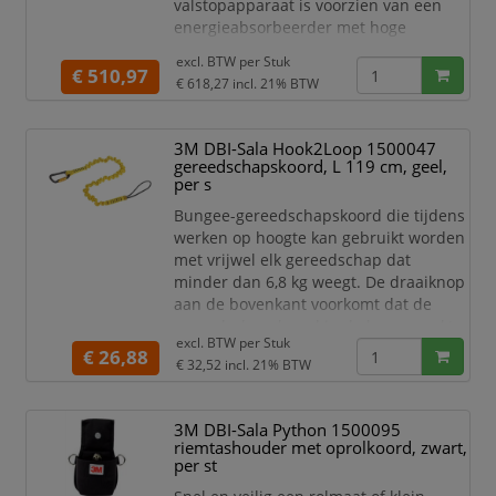
valstopapparaat is voorzien van een
energieabsorbeerder met hoge
capaciteit en een impactindicator
excl. BTW per
Stuk
beschermd door een Kevlar®-
€ 510,97
€ 618,27
incl. 21% BTW
vezelbekleding. Een valstopapparaat
met een extreem compact en
lichtgewicht ontwerp voor een groot
3M DBI-Sala Hook2Loop 1500047
gebruiksgemak.
gereedschapskoord, L 119 cm, geel,
per s
Specificaties:
Bungee-gereedschapskoord die tijdens
Valstopapparaat 3M™ DBI-Sala®
werken op hoogte kan gebruikt worden
Nano-Lok
met vrijwel elk gereedschap dat
Inclusief val
minder dan 6,8 kg weegt. De draaiknop
aan de bovenkant voorkomt dat de
gereedschapskoord in de knoop raakt.
excl. BTW per
Stuk
Deze gereedschapskoord is voorzien
€ 26,88
€ 32,52
incl. 21% BTW
van een zelfvergrendelende
karabijnhaak met schroefvergrendeling
die voorkomt dat de haak per ongeluk
3M DBI-Sala Python 1500095
wordt geopend.
riemtashouder met oprolkoord, zwart,
per st
Specificaties:
Bungee-gereedschapskoord 3M™