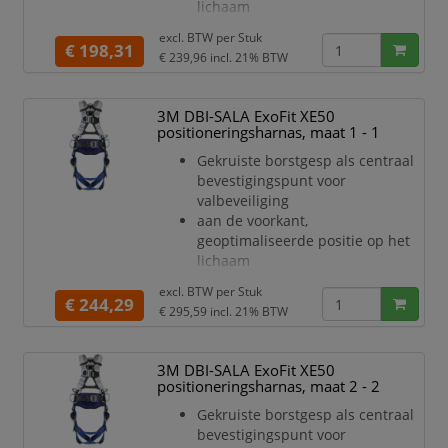
lichaam
kunt u snel en eenvoudig pers
Draaibare rompverstellers voor
excl. BTW per
Stuk
een snelle, veilige en
€ 198,31
€ 239,96
incl. 21% BTW
comfortabele
pasvorm van het harnas
Comfort padding met
3M DBI-SALA ExoFit XE50
toegevoegde luchtkanalen en
positioneringsharnas, maat 1 - 1
Scotchlite
Gekruiste borstgesp als centraal
reflecterend materiaal.
bevestigingspunt voor
Schoudervullingen in jukvorm
valbeveiliging
verminderen
aan de voorkant,
ongemakkelijk schuren in de nek
geoptimaliseerde positie op het
Met geïntegreerde pSRL-tunnel
lichaam
kunt u snel en eenvoudig pers
Draaibare rompverstellers voor
excl. BTW per
Stuk
een snelle, veilige en
€ 244,29
€ 295,59
incl. 21% BTW
comfortabele
pasvorm van het harnas
Optionele comfort padding
3M DBI-SALA ExoFit XE50
verkrijgbaar als accessoire (apart
positioneringsharnas, maat 2 - 2
bestellen)
Gekruiste borstgesp als centraal
Optionele schoudervullingen zijn
bevestigingspunt voor
ontworpen als een juk om