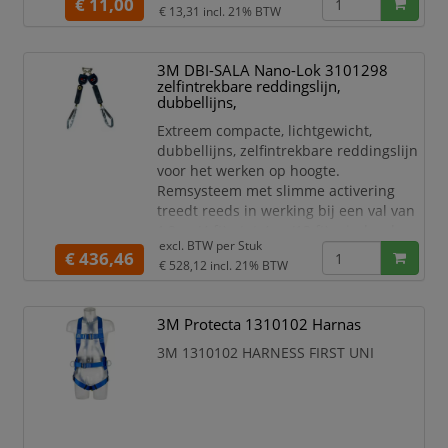
Deze veiligheidsuitrusting is
€ 11,00
€ 13,31
incl. 21% BTW
ontworpen voor gebruik met
aanvullende
persoonlijke
3M DBI-SALA Nano-Lok 3101298
beschermingsmiddelen (PBM)
zelfintrekbare reddingslijn,
Ideaal voor gebruik met
dubbellijns,
persoonlijke
Extreem compacte, lichtgewicht,
valbeveiligingssystemen met
dubbellijns, zelfintrekbare reddingslijn
zelfintrekbare lijnen
voor het werken op hoogte.
Polyester
Remsysteem met slimme activering
webbing/gegalvaniseerd staal is
treedt reeds in werking bij een val van
duurzaam e
1,2 m (4 ft) - tot 4 m (13 ft) minder dan
excl. BTW per
Stuk
bij vallijnen. Reddingslijn van 19 mm
€ 436,46
€ 528,12
incl. 21% BTW
(3/4") singelband van Dyneema® vezels
en polyester.
Specificaties:
3M Protecta 1310102 Harnas
3M™ DBI-SALA® Nano-Lok™
3M 1310102 HARNESS FIRST UNI
zelfintrekbare reddingslijn
3101298
Dubbellijns
Lengte lijn/kabel: 1,94 m
Materia