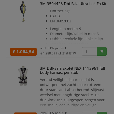
3M 3504426 Dbi-Sala Ultra-Lok Fa Kit
140
Gewicht in gram: 4001
Normering:
CAT 3
EN 360:2002
Lengte in meter: 9
Diameter lijn/kabel in mm: 5
Dubbele/enkele lijn: Enkele lijn
Type haak harnaszijde:
excl. BTW per
Stuk
Karabijnhaak
€ 1.064,54
€ 1.288,09
incl. 21% BTW
Haakopening ankerzijde in mm:
18
Maximum draaggewicht in kg:
3M DBI-Sala ExoFit NEX 1113961 full
140
body harnas, per stuk
Gewicht in gram: 4960
Verend veiligheidsharnas dat is
ontworpen met zacht maar extreem
duurzaam, anti-absorberend, slijtvast
weefsel met langdurige sterkte. De
dual-lock snelsluitgespen zorgen voor
een snelle, eenvoudige en veilige
verbinding van het anti valharnas. De
excl. BTW per
Stuk