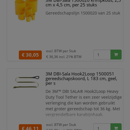
3M DBI-Sala 1500020 krimpkous, 2,5
cm x 4,5 cm, per 25 stuks
Specificaties:
Rolmaatholster met ingebouwd
Gereedschapslijn 1500020 van 25 stuk
oprolbaar koord
Geschikt voor de meeste
rolmaten
Voorzien van reflec
excl. BTW per
Stuk
€ 30,05
€ 36,36
incl. 21% BTW
3M DBI-Sala Hook2Loop 1500051
gereedschapskoord, L 183 cm, geel,
per s
De 3M™ DBI SALA® Hook2Loop Heavy
Duty Tool Tether is een zeer veelzijdige
verlenging die kan worden gebruikt
met groter gereedschap tot 36 kg. Met
vergrendelbare karabijnhaak.
excl. BTW per
Stuk
€ 46,11