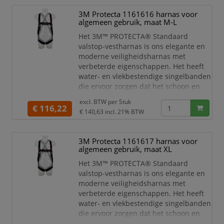
Specificaties:
Valstopapparaat CapitalSafety
3M Protecta 1161616 harnas voor
algemeen gebruik, maat M-L
Nano Lock Edge
Materiaal: gegalvaniseerd staal
Het 3M™ PROTECTA® Standaard
Inclusief valindicator
valstop-vestharnas is ons elegante en
Lengte lijn/kabel: 2,5 m
moderne veiligheidsharnas met
Diameter lijn/k
verbeterde eigenschappen. Het heeft
water‑ en vlekbestendige singelbanden
die ervoor zorgen dat het schoon en
droog blijft, en afgeschermde labels
excl. BTW per
Stuk
die langdurig leesbaar blijven voor
€ 116,22
€ 140,63
incl. 21% BTW
eenvoudige en gemakkelijke inspectie.
Gebruik het 3M™ PROTECTA®
3M Protecta 1161617 harnas voor
Valstopharnas voor betrouwbare
algemeen gebruik, maat XL
bescherming, comfort en gemak in
diverse stijlen en configuraties. Ons st
Het 3M™ PROTECTA® Standaard
valstop-vestharnas is ons elegante en
moderne veiligheidsharnas met
verbeterde eigenschappen. Het heeft
water‑ en vlekbestendige singelbanden
die ervoor zorgen dat het schoon en
droog blijft, en afgeschermde labels