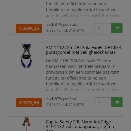
functie en efficiëntie te helpen
bereiken en tegelijkertijd te voldoen
aan de veiligheids- en prestatie-eisen
voor het werk dat u elke dag doet.
excl. BTW per
Stuk
Omdat uw verwachtingen steeds hoger
€ 329,55
€ 398,76
incl. 21% BTW
worden en u nieuwe hoogten bereikt, is
de ExoFit™ verbeterd om met u mee te
klimmen.
3M 1112725 DBI-Sala ExoFit XE100 4-
puntsgordel met veiligheidsharnas,
ExoFit™-harnassen blijven evolueren
door middel van technisch onderzoek
De 3M™ DBI-SALA® ExoFit™-serie
en onde
harnassen voor het hele lichaam is
ontworpen om een optimale pasvorm,
functie en efficiëntie te helpen
bereiken en tegelijkertijd te voldoen
aan de veiligheids- en prestatie-eisen
voor het werk dat u elke dag doet.
excl. BTW per
Stuk
Omdat uw verwachtingen steeds hoger
€ 329,55
€ 398,76
incl. 21% BTW
worden en u nieuwe hoogten bereikt, is
de ExoFit™ verbeterd om met u mee te
klimmen.
CapitalSafety SRL Nano-lok Edge
3101432 valstopapparaat, L 2,5 m,
ExoFit™-harnassen blijven evolueren