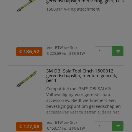
gereedschapslijn met v-ring, geel, 10 s
persoon hangt na een val
Voorkomt letsel van het hangen
1500014 V-ring attachment
in een harnas
Kleur: zwart
Mater
excl. BTW per
Stuk
€ 186,52
€ 225,69
incl. 21% BTW
3M DBI-Sala Tool Cinch 1500012
gereedschapslijn, medium gebruik,
per 1
Compatibel met 3M™ DBI-SALA®
Valbeveiliging voor gereedschap
accessoires. Biedt werknemers een
bevestigingspunt om gereedschap en
accessoires vast te zetten tijdens het
werken op hoogte. Meerdere opties
excl. BTW per
Stuk
voor bevestiging en capaciteit.
€ 127,08
€ 153,77
incl. 21% BTW