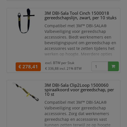
3M DBI-Sala Tool Cinch 1500018
gereedschapslijn, zwart, per 10 stuks
Compatibel met 3M™ DBI-SALA®
Valbeveiliging voor gereedschap
accessoires. Biedt werknemers een
bevestigingspunt om gereedschap en
accessoires vast te zetten tijdens het
werken op hoogte. Meerdere opties
voor bevestiging en capaciteit.
excl. BTW per
Stuk
€ 278,41
€ 336,88
incl. 21% BTW
3M DBI-Sala Clip2Loop 1500060
spiraalkoord voor gereedschap, per
10 st
Compatibel met 3M™ DBI-SALA®
Valbeveiliging voor gereedschap
accessoires. Zorg dat werknemers
gereedschap en accessoires vast
kunnen zetten terwijl ze op hoogte