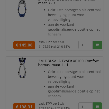
verkrijgbaar als accessoire (apart
maat 3 - 3
bestellen). Optionele
Gekruiste borstgesp als centraal
schoudervullingen zijn
bevestigingspunt voor
ontworpen als een juk om
valbeveiliging
ongemakkelijk schuren in de nek
aan de voorkant -
te verminderen
geoptimaliseerde positie op het
Met geïntegreerde pSRL-tunnel
lichaam
kunt u
Draaibare rompverstellers voor
excl. BTW per
Stuk
een snelle, veilige en
€ 145,08
€ 175,55
incl. 21% BTW
comfortabele
pasvorm van het harnas
Optionele comfort padding
3M DBI-SALA ExoFit XE100 Comfort
verkrijgbaar als accessoire (apart
harnas, maat 1 - 1
bestellen). Optionele
Gekruiste borstgesp als centraal
schoudervullingen zijn
bevestigingspunt voor
ontworpen als een juk om
valbeveiliging
ongemakkelijk schuren in de nek
aan de voorkant -
te verminderen
geoptimaliseerde positie op het
Met geïntegreerde pSRL-tunnel
lichaam
kunt u
Draaibare rompverstellers voor
excl. BTW per
Stuk
een snelle, veilige en
€ 198,31
€ 239,96
incl. 21% BTW