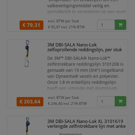
valbeveiligingsmiddel veilig en
gemakkelijk te verankeren op een punt
boven het hoofd dat gewoonlijk buiten
excl. BTW per
Stuk
het normale bereik ligt.
€ 79,31
€ 95,97
incl. 21% BTW
Specificaties:
Stropmogelijkheid, slijt minder
3M DBI-SALA Nano-Lok
dan conventionele draagriemen
zelfoprollende reddingslijn, per stuk
Bescherming van het stikpatroon
Rubberen binnenzijde voor
De 3M™ DBI-SALA® Nano-Lok™
slijtvastheid
zelfintrekbare reddingslijn 3101208 is
Lichtgewicht
gemaakt van 19 mm (3/4") singelband
Kl
van Dyneema® vezels en polyester.
Onze 1,8 m enkellijns reddingslijn
heeft een uiteinde met aluminium
bewapeningshaak, een snelkoppeling
excl. BTW per
Stuk
voor bevestiging aan het harnas en een
€ 203,64
€ 246,40
incl. 21% BTW
remsysteem met slimme activering.
Met de 3M™ DBI SALA® Nano Lok™
3M DBI-SALA Nano-Lok XL 3101619
zelfintrekbare reddingslijn, 3101208,
verlengde zelfintrekbare lijn met anke
combineert u een lichtgewicht ontwerp
met industriële sterkte, duu
Normering: