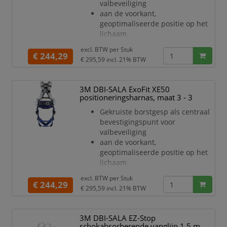
valbeveiliging
ongemakkelijk schuren in de nek
aan de voorkant,
te verminderen
geoptimaliseerde positie op het
Met geïntegreerde pSRL-tunnel
lichaam
kunt u
Draaibare rompverstellers voor
excl. BTW per
Stuk
een snelle, veilige en
€ 244,29
€ 295,59
incl. 21% BTW
comfortabele
pasvorm van het harnas
Optionele comfort padding
3M DBI-SALA ExoFit XE50
verkrijgbaar als accessoire (apart
positioneringsharnas, maat 3 - 3
bestellen)
Gekruiste borstgesp als centraal
Optionele schoudervullingen zijn
bevestigingspunt voor
ontworpen als een juk om
valbeveiliging
ongemakkelijk schuren in de nek
aan de voorkant,
te verminderen
geoptimaliseerde positie op het
Met geïntegreerde pSRL-tunnel
lichaam
kunt u
Draaibare rompverstellers voor
excl. BTW per
Stuk
een snelle, veilige en
€ 244,29
€ 295,59
incl. 21% BTW
comfortabele
pasvorm van het harnas
Optionele comfort padding
3M DBI-SALA EZ-Stop
verkrijgbaar als accessoire (apart
schokabsorberende vanglijn 1,5 m