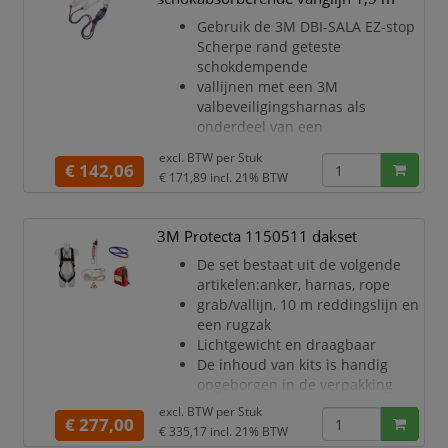
bestellen)
Gebruik de 3M DBI-SALA EZ-stop
Optionele schoudervullingen zijn
Scherpe rand geteste
ontworpen als een juk om
schokdempende
ongemakkelijk schuren in de nek
vallijnen met een 3M
te verminderen
valbeveiligingsharnas als
Met geïntegreerde pSRL-tunnel
onderdeel van een
kunt u
compleet valbeveiligingssysteem
excl. BTW per
Stuk
Automatische koppeling van
€ 142,06
€ 171,89
incl. 21% BTW
lichtgewicht aluminium voor
eenvoudige en
betrouwbare bevestiging aan het
3M Protecta 1150511 dakset
lichaam
De set bestaat uit de volgende
Volledig afgedekte
artikelen:anker, harnas, rope
identificatielabels voor
grab/vallijn, 10 m reddingslijn en
identificatie en inspectie
een rugzak
op de lange termijn
Lichtgewicht en draagbaar
Reflectorstrips zorgen voor een
De inhoud van kits is handig
betere zichtbaarheid bij werken
opgeborgen in de verpakking
onder
Gemakkelijk te vervoeren van de
excl. BTW per
Stuk
€ 277,00
ene locatie naar de andere
€ 335,17
incl. 21% BTW
Kits bieden een eenvoudige