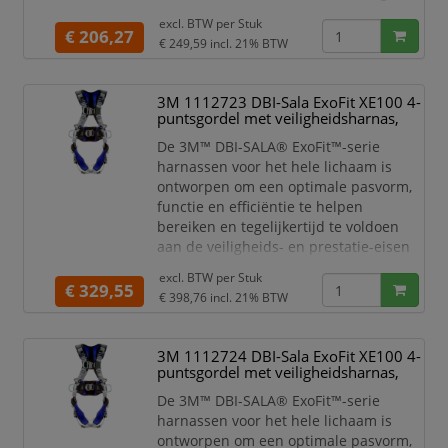
opgeborgen in de verpakking
excl. BTW per
Stuk
Gemakkelijk te vervoeren van de
€ 206,27
€ 249,59
incl. 21% BTW
ene locatie naar de andere
Kits bieden een eenvoudige
oplossing voor een reeks
3M 1112723 DBI-Sala ExoFit XE100 4-
toepassingen voor
puntsgordel met veiligheidsharnas,
werken op hoogte
De 3M™ DBI-SALA® ExoFit™-serie
harnassen voor het hele lichaam is
ontworpen om een optimale pasvorm,
functie en efficiëntie te helpen
bereiken en tegelijkertijd te voldoen
aan de veiligheids- en prestatie-eisen
voor het werk dat u elke dag doet.
excl. BTW per
Stuk
Omdat uw verwachtingen steeds hoger
€ 329,55
€ 398,76
incl. 21% BTW
worden en u nieuwe hoogten bereikt, is
de ExoFit™ verbeterd om met u mee te
klimmen.
3M 1112724 DBI-Sala ExoFit XE100 4-
puntsgordel met veiligheidsharnas,
ExoFit™-harnassen blijven evolueren
door middel van technisch onderzoek
De 3M™ DBI-SALA® ExoFit™-serie
en onde
harnassen voor het hele lichaam is
ontworpen om een optimale pasvorm,