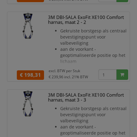
comfortabele
pasvorm van het harnas
Comfort padding met
3M DBI-SALA ExoFit XE100 Comfort
toegevoegde luchtkanalen en
harnas, maat 2 - 2
Scotchlite
Gekruiste borstgesp als centraal
reflecterend materiaal.
bevestigingspunt voor
Schoudervullingen in jukvorm
valbeveiliging
verminderen
aan de voorkant -
ongemakkelijk schuren in de nek
geoptimaliseerde positie op het
Met geïntegreerde pSRL-tunnel
lichaam
kunt u snel en eenvoudig pers
Draaibare rompverstellers voor
excl. BTW per
Stuk
een snelle, veilige en
€ 198,31
€ 239,96
incl. 21% BTW
comfortabele
pasvorm van het harnas
Comfort padding met
3M DBI-SALA ExoFit XE100 Comfort
toegevoegde luchtkanalen en
harnas, maat 3 - 3
Scotchlite
Gekruiste borstgesp als centraal
reflecterend materiaal.
bevestigingspunt voor
Schoudervullingen in jukvorm
valbeveiliging
verminderen
aan de voorkant -
ongemakkelijk schuren in de nek
geoptimaliseerde positie op het
Met geïntegreerde pSRL-tunnel