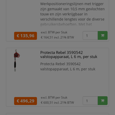
gereedschapstassen
Werkpositioneringslijnen met trigger
De vulling in twee lagen Cordura
zijn gemaakt van 10,5 mm gevlochten
zorgt voor duurzaamheid en
touw en zijn verkrijgbaar in
verschillende lengtes voor de diverse
gebruikersbehoeften. Met het
triggerafstelsysteem kan de gebruiker
excl. BTW per
Stuk
de lengte van de llijn makkelijk
€ 135,96
€ 164,51
incl. 21% BTW
aanpassen tijdens het gebruik, zelfs als
het touw vuil en nat is. Met de
werkpositioneringslijn kan de
Protecta Rebel 3590542
gebruiker gedeeltelijk worden
valstopapparaat, L 6 m, per stuk
ondersteund op een constructie of
Protecta Rebel 3590542
vaste ladder zodat beide
valstopapparaat, L 6 m, per stuk
excl. BTW per
Stuk
€ 496,29
€ 600,51
incl. 21% BTW