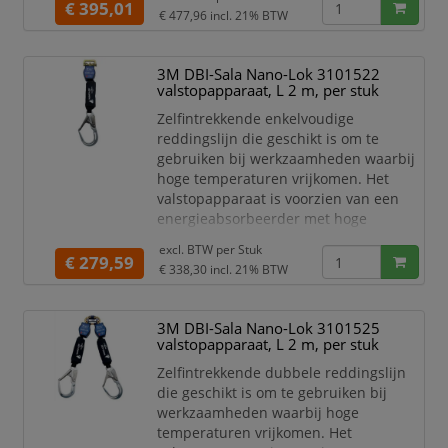
gegoten lanyardhouders van het
€ 395,01
€ 477,96
incl. 21% BTW
harnas hebben karabijnhaken die
gemakkelijk kunnen worden geholsterd
om struikelgevaar te voorkomen.
3M DBI-Sala Nano-Lok 3101522
valstopapparaat, L 2 m, per stuk
Specificaties:
Full body harnas 3M™ DBI-Sala®
Zelfintrekkende enkelvoudige
ExoFit NEX 111
reddingslijn die geschikt is om te
gebruiken bij werkzaamheden waarbij
hoge temperaturen vrijkomen. Het
valstopapparaat is voorzien van een
energieabsorbeerder met hoge
capaciteit en een impactindicator
excl. BTW per
Stuk
beschermd door een Kevlar®-
€ 279,59
€ 338,30
incl. 21% BTW
vezelbekleding. Een valstopapparaat
met een extreem compact en
lichtgewicht ontwerp voor een groot
3M DBI-Sala Nano-Lok 3101525
gebruiksgemak.
valstopapparaat, L 2 m, per stuk
Specificaties:
Zelfintrekkende dubbele reddingslijn
Valstopapparaat Sala Nano-Lok
die geschikt is om te gebruiken bij
3101522
werkzaamheden waarbij hoge
Inclusief
temperaturen vrijkomen. Het