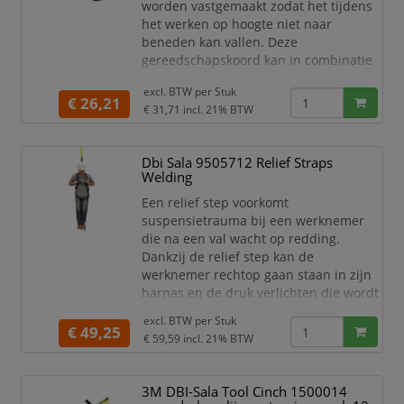
worden vastgemaakt zodat het tijdens
het werken op hoogte niet naar
beneden kan vallen. Deze
gereedschapskoord kan in combinatie
met een holster, riem, harnas of
excl. BTW per
Stuk
gereedschapstas gebruikt worden. Een
€ 26,21
€ 31,71
incl. 21% BTW
extra dikke PU-coating rond de spoel
van de spiraalkoord voorkomt knikken
en zorgt ervoor dat de spoel zijn vorm
Dbi Sala 9505712 Relief Straps
behoudt.
Welding
Specificaties:
Een relief step voorkomt
Spiraalkoord voor gereedschap
suspensietrauma bij een werknemer
3M™ DBI-Sala® Hook2Hook
die na een val wacht op redding.
1500159
Dankzij de relief step kan de
werknemer rechtop gaan staan in zijn
harnas en de druk verlichten die wordt
uitgeoefend op de benen.
excl. BTW per
Stuk
€ 49,25
Specificaties:
€ 59,59
incl. 21% BTW
Relief step DBI-Sala 9505712
Compacte en lichtgewicht band
3M DBI-Sala Tool Cinch 1500014
die de druk verlicht als een