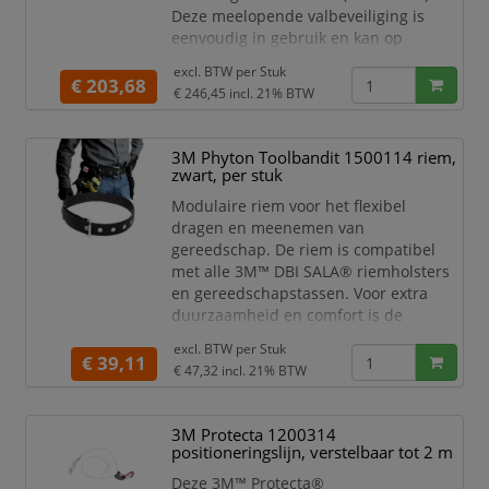
Deze meelopende valbeveiliging is
eenvoudig in gebruik en kan op
verschillende manieren worden
excl. BTW per
Stuk
toegepast op o.a. platte en schuine
€ 203,68
€ 246,45
incl. 21% BTW
daken.
Dankzij de dubbele normering is de 3M
3M Phyton Toolbandit 1500114 riem,
Protecta Viper LT zowel geschikt voor
zwart, per stuk
werkplaatsbeperking,
werkpositionering en verticale én
Modulaire riem voor het flexibel
horizontale valbeveiliging.
dragen en meenemen van
gereedschap. De riem is compatibel
De 3M
met alle 3M™ DBI SALA® riemholsters
en gereedschapstassen. Voor extra
duurzaamheid en comfort is de
gereedschapsriem voorzien van twee
excl. BTW per
Stuk
lagen Cordura vulling.
€ 39,11
€ 47,32
incl. 21% BTW
Specificaties:
Riem voor het dragen van
3M Protecta 1200314
gereedschap
positioneringslijn, verstelbaar tot 2 m
Compatibel met alle 3M™ DBI
SALA® riemholsters en
Deze 3M™ Protecta®