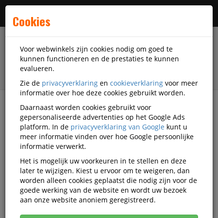
Menu
Cookies
Voor webwinkels zijn cookies nodig om goed te
kunnen functioneren en de prestaties te kunnen
evalueren.
Zie de
privacyverklaring
en
cookieverklaring
voor meer
informatie over hoe deze cookies gebruikt worden.
Daarnaast worden cookies gebruikt voor
filter
gepersonaliseerde advertenties op het Google Ads
platform. In de
privacyverklaring van Google
kunt u
Veiligheidsartikelen
Veiligheidstoebehoren
meer informatie vinden over hoe Google persoonlijke
Valbeveiliging
3M Valbeveiliging
informatie verwerkt.
Het is mogelijk uw voorkeuren in te stellen en deze
3M Valbeveiliging
later te wijzigen. Kiest u ervoor om te weigeren, dan
worden alleen cookies geplaatst die nodig zijn voor de
goede werking van de website en wordt uw bezoek
Actief filter:
3M
Populariteit
aan onze website anoniem geregistreerd.