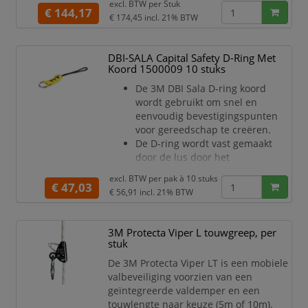
Deze meelopende valbeveiliging is
excl. BTW per
Stuk
€ 144,17
eenvoudig in gebruik en kan op
€ 174,45
incl. 21% BTW
verschillende manieren worden
toegepast op o.a. platte en schuine
DBI-SALA Capital Safety D-Ring Met
daken.
Koord 1500009 10 stuks
Dankzij de dubbele normering is de 3M
De 3M DBI Sala D-ring koord
Protecta Viper LT zowel geschikt voor
wordt gebruikt om snel en
werkplaatsbeperking,
eenvoudig bevestigingspunten
werkpositionering en
voor gereedschap te creëren.
De D-ring wordt vast gemaakt
door de lus door het
gereedschap te halen en die
excl. BTW per
pak à 10 stuks
vervolgens met een ankersteek
€ 47,03
€ 56,91
incl. 21% BTW
vast te zetten.
Capaciteit: 2,3kg
Geleverd per 10 stuks
3M Protecta Viper L touwgreep, per
stuk
De 3M Protecta Viper LT is een mobiele
valbeveiliging voorzien van een
geïntegreerde valdemper en een
touwlengte naar keuze (5m of 10m).