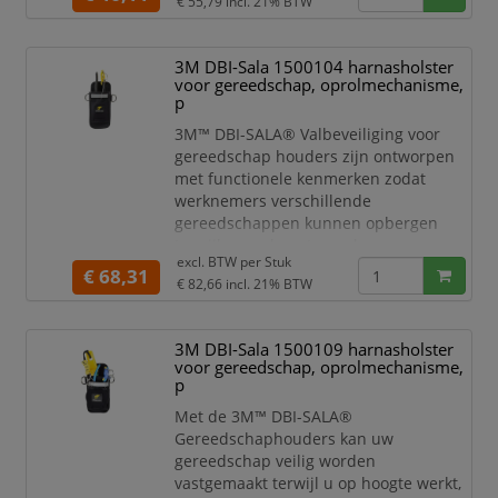
€ 55,79
incl. 21% BTW
3M DBI-Sala 1500104 harnasholster
voor gereedschap, oprolmechanisme,
p
3M™ DBI-SALA® Valbeveiliging voor
gereedschap houders zijn ontworpen
met functionele kenmerken zodat
werknemers verschillende
gereedschappen kunnen opbergen
terwijl ze op hoogte werken.
excl. BTW per
Stuk
Compatibel met 3M™ DBI-SALA® en
€ 68,31
€ 82,66
incl. 21% BTW
Protecta® Harnassen. Verschillende
houderopties voor afstemming op het
benodigde gereedschap voor het werk.
3M DBI-Sala 1500109 harnasholster
voor gereedschap, oprolmechanisme,
p
Met de 3M™ DBI-SALA®
Gereedschaphouders kan uw
gereedschap veilig worden
vastgemaakt terwijl u op hoogte werkt,