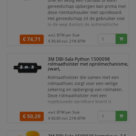
Snel en veilig een rolmaat of klein
DBI-Sala® Hook2Loop 1500047
gereedschap opbergen kan prima met
deze riemtashouder met oprolkoord.
Het gereedschap zit de gebruiker niet
in de weg dankzij de automatische
intrekking van de bevestigingskoord.
excl. BTW per
Stuk
Een riemtashouder is onmisbaar bij
€ 74,71
€ 90,40
incl. 21% BTW
alle werkzaamheden op hoogte waarbij
gereedschap worden gebruikt.
Specificaties:
3M DBI-Sala Python 1500098
rolmaatholster met oprolmechanisme,
Riemtashouder met oprolkoord
zwart,
voor het snel opbergen van
rolmaten en ander klein
Rolmaatholster die samen met een
gereedschap
rolmaathoes zorgt voor een veilige
Dankzij de a
zekering en opberging van rolmaten.
Deze rolmaatholster met een
ingebouwde oprolbare koord is
geschikt voor de meeste rolmaten.
excl. BTW per
Stuk
Dankzij de aanwezige reflectoren is de
€ 50,29
€ 60,85
incl. 21% BTW
rolmaatholster altijd makkelijk te
vinden, zelfs in een omgeving met
weinig licht.