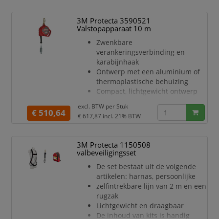
oplossing voor een reeks
toepassingen voor
3M Protecta 3590521
werken op hoogte
Valstopapparaat 10 m
Zwenkbare
verankeringsverbinding en
karabijnhaak
Ontwerp met een aluminium of
thermoplastische behuizing
Compact, lichtgewicht ontwerp
Bovenste musketonhaak
excl. BTW per
Stuk
Verkrijgbaar in meerdere
€ 510,64
€ 617,87
incl. 21% BTW
configuraties, reddingslijnlengtes
en
materiaalsoorten
3M Protecta 1150508
Snel activerend
valbeveiligingsset
vergrendelingssysteem met
De set bestaat uit de volgende
snelheidsdetectie
artikelen: harnas, persoonlijke
Stapelbaar behuizingsontwerp
zelfintrekbare lijn van 2 m en een
Capaciteit 140 kg
rugzak
Lichtgewicht en draagbaar
De inhoud van kits is handig