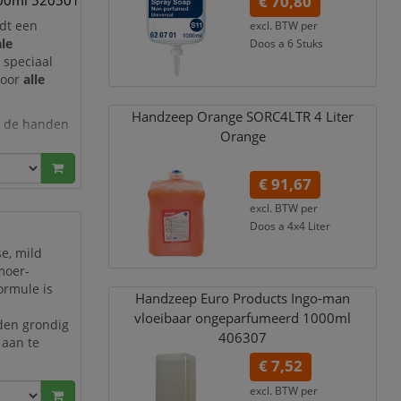
000ml 520501
€ 70,80
dt een
excl. BTW per
le
Doos a 6 Stuks
 speciaal
€ 85,67
incl. 21% BTW
voor
alle
Handzeep Orange SORC4LTR 4 Liter
 de handen
Orange
e
ft de huid
€ 91,67
excl. BTW per
Doos a 4x4 Liter
€ 110,92
incl. 21% BTW
e, mild
moer-
formule is
Handzeep Euro Products Ingo-man
vloeibaar ongeparfumeerd 1000ml
nden grondig
406307
 aan te
€ 7,52
an-
excl. BTW per