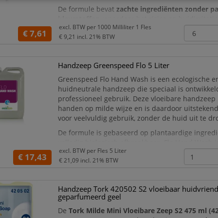
De formule bevat
zachte ingrediënten zonder p
kleurstoffen
, waardoor het risico op huidirritati
excl. BTW per
1000 Milliliter 1 Fles
verminderd. Dankzij de
ECARF-certificering
is d
€ 7,61
€ 9,21
incl. 21% BTW
officieel erken
Handzeep Greenspeed Flo 5 Liter
Greenspeed Flo Hand Wash is een ecologische e
huidneutrale handzeep die speciaal is ontwikkel
professioneel gebruik. Deze vloeibare handzeep 
handen op milde wijze en is daardoor uitstekend
voor veelvuldig gebruik, zonder de huid uit te dr
De formule is gebaseerd op plantaardige ingredi
volledig biologisch afbreekbaar. Flo Hand Wash is
excl. BTW per
Fles 5 Liter
chloorverbindingen, minerale zuren en petroch
€ 17,43
€ 21,09
incl. 21% BTW
Handzeep Tork 420502 S2 vloeibaar huidvriend
geparfumeerd geel
De
Tork Milde Mini Vloeibare Zeep S2 475 ml (4