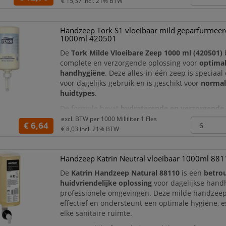
€ 15,37
incl. 21% BTW
verpakking is deze handzeep bijzonder geschikt 
drukbezo
Handzeep Tork S1 vloeibaar mild geparfurmeer
1000ml 420501
De
Tork Milde Vloeibare Zeep 1000 ml (420501)
complete en verzorgende oplossing voor
optima
handhygiëne
. Deze alles-in-één zeep is speciaal
voor dagelijks gebruik en is geschikt voor
normal
huidtypes
.
De formule bevat
hydraterende en verzorgende 
die de huid beschermen en uitdroging helpen v
excl. BTW per
1000 Milliliter 1 Fles
€ 6,64
Dankzij de
frisse geur
en zachte werking zorgt d
€ 8,03
incl. 21% BTW
een aangename en hygiënische gebruike
Handzeep Katrin Neutral vloeibaar 1000ml 88
De
Katrin Handzeep Natural 88110
is een
betro
huidvriendelijke oplossing
voor dagelijkse hand
professionele omgevingen. Deze milde handzeep
effectief en ondersteunt een optimale hygiëne, e
elke sanitaire ruimte.