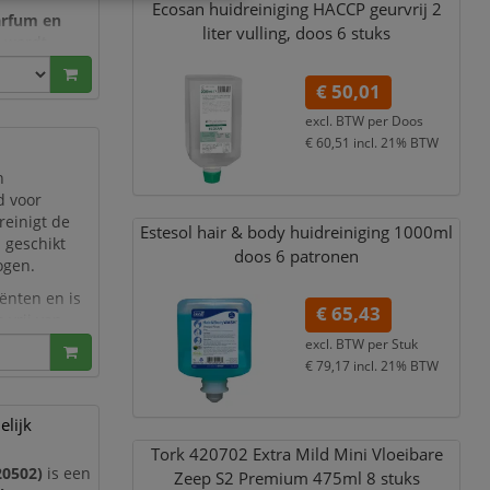
Ecosan huidreiniging HACCP geurvrij 2
arfum en
liter vulling,
doos 6 stuks
e wordt
eze zeep
€ 50,01
excl. BTW per
Doos
€ 60,51
incl. 21% BTW
n
d voor
reinigt de
Estesol hair & body huidreiniging 1000ml
 geschikt
doos 6 patronen
ogen.
ënten en is
€ 65,43
 vrij van
emische deter
excl. BTW per
Stuk
€ 79,17
incl. 21% BTW
elijk
Tork 420702 Extra Mild Mini Vloeibare
20502)
is een
Zeep S2 Premium 475ml 8 stuks