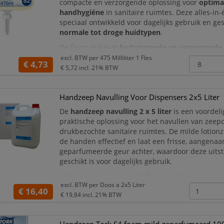
compacte en verzorgende oplossing voor
optima
handhygiëne
in sanitaire ruimtes. Deze alles-in-
speciaal ontwikkeld voor dagelijks gebruik en ges
normale tot droge huidtypen
.
De formule bevat
hydraterende en verzorgende 
die de huid beschermen en zacht reinigen. Dank
excl. BTW per
475 Milliliter 1 Fles
€ 4,73
milde geur
en de
pH-neutrale samenstelling
bie
€ 5,72
incl. 21% BTW
een aangenam
Handzeep Navulling Voor Dispensers 2x5 Liter
De
handzeep navulling 2 x 5 liter
is een voordeli
praktische oplossing voor het navullen van zeep
drukbezochte sanitaire ruimtes. De milde lotionz
de handen effectief en laat een frisse, aangena
geparfumeerde geur achter, waardoor deze uits
geschikt is voor dagelijks gebruik.
Met twee jerrycans van
5 liter
beschikt u over e
excl. BTW per
Doos a 2x5 Liter
voorraad handzeep voor kantoren, scholen,
€ 16,40
€ 19,84
incl. 21% BTW
horecagelegenheden, zorginstelling