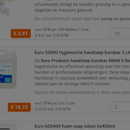
schuimzeep reinigt de handen grondig en is gesc
dagelijks en frequent gebruik.
De schuimformule zorgt voor een
zuinig en geco
verbruik
, terwijl de neutrale samenstelling ideaa
excl. BTW per
500 Milliliter 1 Stuk
gebruikers die gevoelig zijn voor geurstoffen. In
€ 3,81
€ 4,61
incl. 21% BTW
met Katrin
Euro 50690 hygienische handzeep Eurobac 5 Li
De
Euro Products handzeep Eurobac 50690 5 lit
hygiënische en effectieve oplossing voor het rei
handen in professionele omgevingen. Deze ong
handzeep is speciaal ontwikkeld voor veelvuldig
voldoet aan de strenge HACCP-normen.
Dankzij de milde samenstelling is deze zeep gesc
dagelijks gebruik zonder de huid te irriteren. De 
excl. BTW per
Can 5 Liter
verpakking maakt het product bijzonder geschikt 
€ 18,72
€ 22,65
incl. 21% BTW
Euro 606404 foam soap lotion 6x400ml