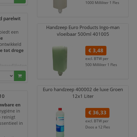
voor
1000 Milliliter 1 Fles
€ 9,10
incl. 21% BTW
d parelwit
Handzeep Euro Products Ingo-man
biedt een
vloeibaar 500ml 401005
le
 ontwikkeld
€ 3,48
e tot droge
excl. BTW per
500 Milliliter 1 Fles
ingrediënten
€ 4,21
incl. 21% BTW
oorkomen.
eze zeep voor
Euro handzeep 400002 de luxe Groen
110
12x1 Liter
uwbare en
hygiëne in
€ 36,33
 reinigt
excl. BTW per
ssentieel in
Doos a 12 Fles
€ 43,96
incl. 21% BTW