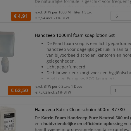
De natuurlijke formule is geschikt voor frequent
helpt de huid zacht en verzorgd te houden. In c
excl. BTW per
1000 Milliliter 1 Stuk
Katrin dispensers zorgt deze zeep voor een
hygi
€ 4,91
€ 5,94
incl. 21% BTW
efficiënte en gebru
Handzeep 1000ml foam soap lotion 6st
De Pearl foam soap is een licht geparfume
handzeep voor dagelijks gebruik in sanitai
van bijvoorbeeld scholen, kantoren en hor
gelegenheden.
Licht geparfumeerd.
De blauwe kleur zorgt voor een hygiënische
Heeft een Europees ECO-keurmerk.
Voor veelvuldig gebruik.
excl. BTW per
6 Stuks 1 Doos
€ 62,50
Uniek eigen gesloten doseersysteem.
€ 75,62
incl. 21% BTW
Zeer zuinig in gebruik doordat het een foa
Vult de hand direct met voldoende zeep 
te wassen.
Handzeep Katrin Clean schuim 500ml 37780
Past in de Qua
De
Katrin Foam Handzeep Pure Neutral 500 ml 
een
huidvriendelijke en efficiënte oplossing
voo
handhygiëne in professionele sanitaire ruimtes.