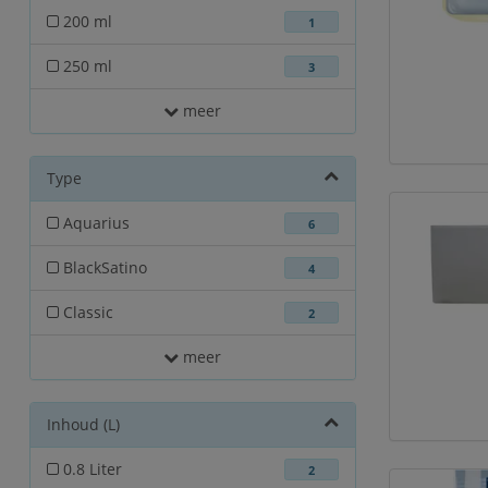
200 ml
1
250 ml
3
meer
Type
Aquarius
6
BlackSatino
4
Classic
2
meer
Inhoud (L)
0.8 Liter
2