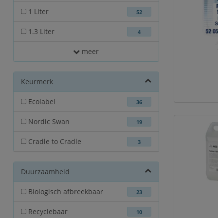
1 Liter
52
1.3 Liter
4
meer
Keurmerk
Ecolabel
36
Nordic Swan
19
Cradle to Cradle
3
Duurzaamheid
Biologisch afbreekbaar
23
Recyclebaar
10