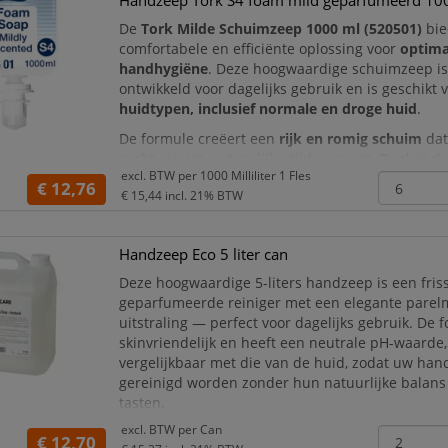
Handzeep Tork S4 foam mild geparfumeerd 1
De
Tork Milde Schuimzeep 1000 ml (520501)
bie
comfortabele en efficiënte oplossing voor
optima
handhygiëne
. Deze hoogwaardige schuimzeep is
ontwikkeld voor dagelijks gebruik en is geschikt 
huidtypen, inclusief normale en droge huid
.
De formule creëert een
rijk en romig schuim
dat
zacht reinigt en tegelijkertijd verzorgt. Dankzij d
excl. BTW per
1000 Milliliter 1 Fles
hydraterende en herstellende ingrediënten
blij
€ 12,76
€ 15,44
incl. 21% BTW
soepel en goed besc
Handzeep Eco 5 liter can
Deze hoogwaardige 5-liters handzeep is een friss
geparfumeerde reiniger met een elegante parel
uitstraling — perfect voor dagelijks gebruik. De 
skinvriendelijk en heeft een neutrale pH-waarde,
vergelijkbaar met die van de huid, zodat uw ha
gereinigd worden zonder hun natuurlijke balans
tasten.
excl. BTW per
Can
Dankzij de royale inhoud en de praktische jerryc
€ 12,70