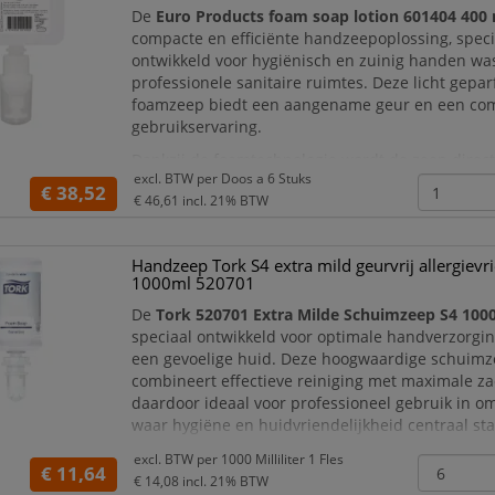
De
Euro Products foam soap lotion 601404 400
compacte en efficiënte handzeepoplossing, speci
ontwikkeld voor hygiënisch en zuinig handen wa
professionele sanitaire ruimtes. Deze licht gep
foamzeep biedt een aangename geur en een com
gebruikservaring.
Dankzij de foamtechnologie wordt de zeep direct
excl. BTW per
Doos a 6 Stuks
gedoseerd, waardoor u minder product nodig hee
€ 38,52
€ 46,61
incl. 21% BTW
een optimale reiniging bereikt. De compac
Handzeep Tork S4 extra mild geurvrij allergievri
1000ml 520701
De
Tork 520701 Extra Milde Schuimzeep S4 100
speciaal ontwikkeld voor optimale handverzorging
een gevoelige huid. Deze hoogwaardige schuim
combineert effectieve reiniging met maximale za
daardoor ideaal voor professioneel gebruik in 
waar hygiëne en huidvriendelijkheid centraal st
De zeep bevat
milde, verzorgende ingrediënten
excl. BTW per
1000 Milliliter 1 Fles
€ 11,64
vrij van parfum en kleurstoffen
. Hierdoor wordt 
€ 14,08
incl. 21% BTW