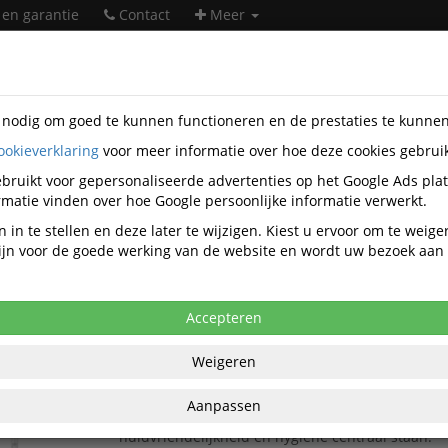
 en garantie
Contact
Meer
s nodig om goed te kunnen functioneren en de prestaties te kunne
ookieverklaring
voor meer informatie over hoe deze cookies gebrui
taire artikelen
Hygiëne-artikelen
Zeepvullingen
bruikt voor gepersonaliseerde advertenties op het Google Ads pla
Zeepvullingen
matie vinden over hoe Google persoonlijke informatie verwerkt.
 in te stellen en deze later te wijzigen. Kiest u ervoor om te weig
 zijn voor de goede werking van de website en wordt uw bezoek aa
Populariteit
Accepteren
Handzeep Tork S1 420701 Mild Ongeparfumee
De
Tork Extra Milde Vloeibare Zeep 1000 ml (40
Weigeren
speciaal ontwikkeld voor
optimale verzorging va
gevoelige huid
. Deze hoogwaardige zeep biedt e
Aanpassen
effectieve reiniging en is ideaal voor omgevinge
huidvriendelijkheid en hygiëne centraal staan.