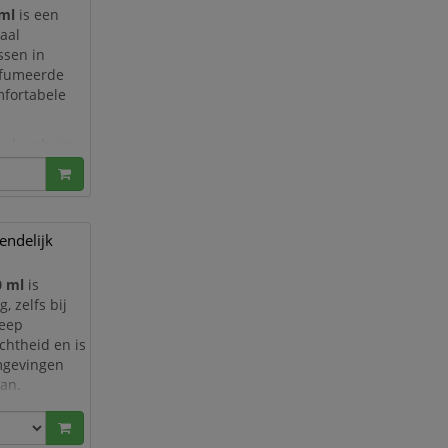
 ml
is een
aal
ssen in
arfumeerde
fortabele
 als schuim
ft en toch
endelijk
0 ml
is
, zelfs bij
zeep
chtheid en is
omgevingen
aan.
en is volledig
het ris