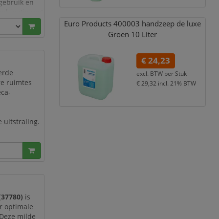
 gebruik en
ombinatie met
ënische,
Euro Products 400003 handzeep de luxe
Groen 10 Liter
€ 24,23
erde
excl. BTW per
Stuk
re ruimtes
€ 29,32
incl. 21% BTW
eca-
 uitstraling.
m zeep is.
om de handen
(37780)
is
r optimale
 Deze milde