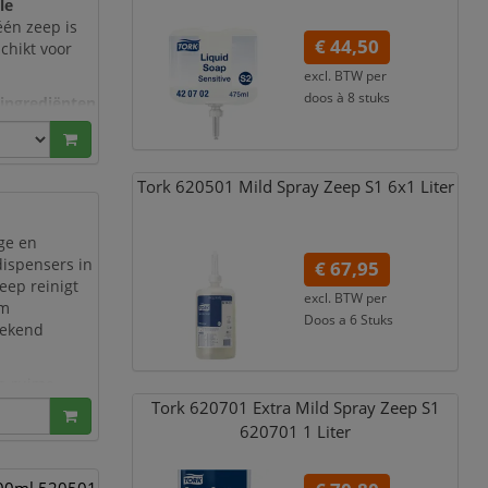
le
één zeep is
€ 44,50
chikt voor
excl. BTW per
doos à 8 stuks
ingrediënten
€ 53,84
incl. 21% BTW
zij de
frisse,
dt deze zeep
Tork 620501 Mild Spray Zeep S1 6x1 Liter
ge en
dispensers in
€ 67,95
eep reinigt
excl. BTW per
am
Doos a 6 Stuks
tekend
€ 82,22
incl. 21% BTW
en ruime
Tork 620701 Extra Mild Spray Zeep S1
620701 1 Liter