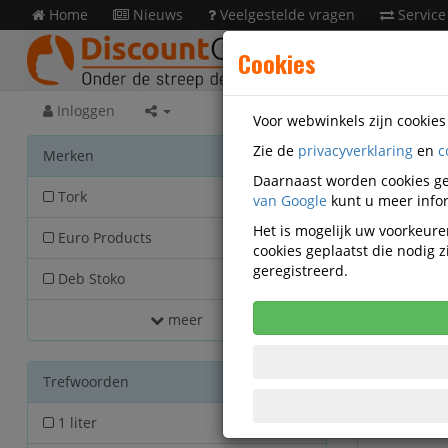
Home
Nieuws
Veelgestelde vragen
Service
Cookies
Inloggen
Voor webwinkels zijn cookie
Zie de
privacyverklaring
en
c
Facili
Merken
Daarnaast worden cookies ge
Tork
van Google
46
kunt u meer infor
Het is mogelijk uw voorkeuren
Euro Products
30
cookies geplaatst die nodig
geregistreerd.
Deb Stoko
22
meer
Trefwoorden
1 liter
27