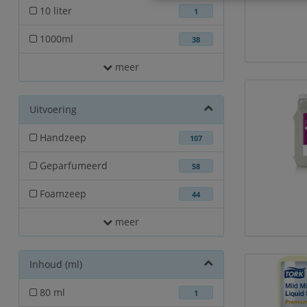
10 liter
1
1000ml
38
meer
Uitvoering
Handzeep
107
Geparfumeerd
58
Foamzeep
44
meer
Inhoud (ml)
80 ml
1