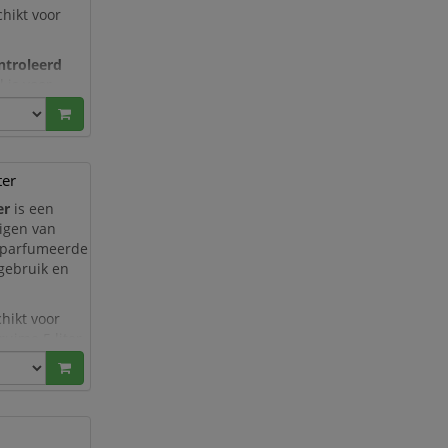
hikt voor
ntroleerd
l is voor
 combinatie
ter
er
is een
nigen van
eparfumeerde
 gebruik en
hikt voor
ruime 5 liter
voor locati