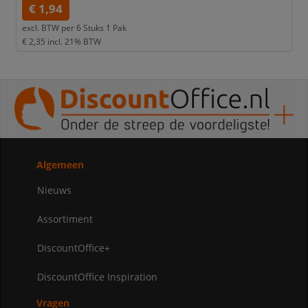
€ 1,94
excl. BTW per
6 Stuks 1 Pak
€ 2,35
incl. 21% BTW
Algemeen
Nieuws
Assortiment
DiscountOffice+
DiscountOffice Inspiration
Vragen