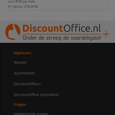
excl. BTW per
Folie
€ 1,68
incl. 21% BTW
Algemeen
Nieuws
Assortiment
DiscountOffice+
DiscountOffice Inspiration
Vragen
Veelgestelde vragen