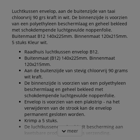
Luchtkussen envelop, aan de buitenzijde van taai
chloorvrij 90 grs kraft in wit. De binnenzijde is voorzien
van een polyethyleen beschermlaag en geheel bekleed
met schokdempende luchtgevulde noppenfolie.
Buitenmaat B12 140x225mm. Binnenmaat 120x215mm.
5 stuks Kleur wit.
Raadhuis luchtkussen envelop B12.
Buitenmaat (B12) 140x225mm. Binnenmaat
120x215mm.
Aan de buitenzijde van stevig chloorvrij 90 grams
wit kraft.
De binnenzijde is voorzien van een polyethyleen
beschermlaag en geheel bekleed met
schokdempende luchtgevulde noppenfolie.
Envelop is voorzien van een plakstrip - na het
verwijderen van de strook kan de envelop
permanent gesloten worden.
Krimp a 5 stuks.
De luchtkussenenvelop biedt bescherming aan
meer
kwetsbare producten tijdens verzending.