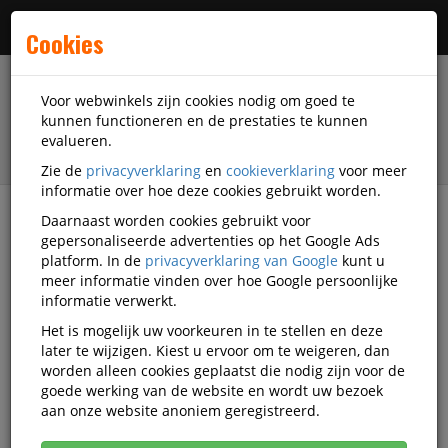
Menu
Cookies
Voor webwinkels zijn cookies nodig om goed te
kunnen functioneren en de prestaties te kunnen
evalueren.
Zie de
privacyverklaring
en
cookieverklaring
voor meer
informatie over hoe deze cookies gebruikt worden.
Daarnaast worden cookies gebruikt voor
filter
gepersonaliseerde advertenties op het Google Ads
platform. In de
privacyverklaring van Google
kunt u
Papierwaren
Enveloppen
meer informatie vinden over hoe Google persoonlijke
Luchtkussen enveloppen
Raadhuis
informatie verwerkt.
KTC-RD-306612-5
Het is mogelijk uw voorkeuren in te stellen en deze
later te wijzigen. Kiest u ervoor om te weigeren, dan
Luchtkussenenvelop Raadhuis
worden alleen cookies geplaatst die nodig zijn voor de
120x215mm B12 wit plakstrip
goede werking van de website en wordt uw bezoek
aan onze website anoniem geregistreerd.
krimp a 5 stuk