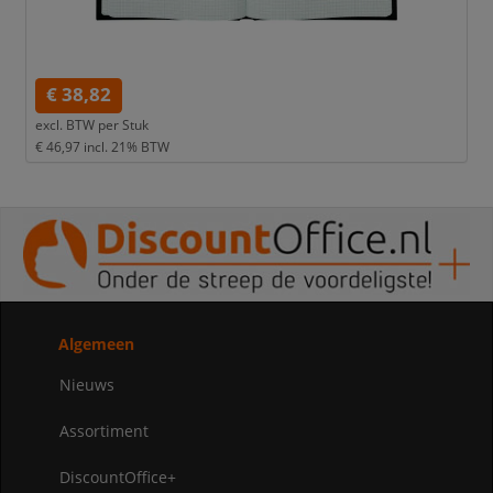
€ 38,82
excl. BTW per
Stuk
€ 46,97
incl. 21% BTW
Algemeen
Nieuws
Assortiment
DiscountOffice+