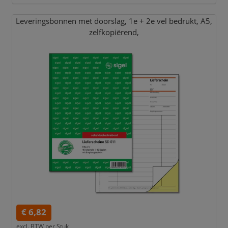
Leveringsbonnen met doorslag,
1e + 2e vel bedrukt,
A5,
zelfkopiërend,
€ 6,82
excl. BTW per
Stuk